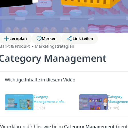
Lernplan
Merken
Link teilen
Markt & Produkt
Marketingstrategien
Category Management
Wichtige Inhalte in diesem Video
Category
Category
Management einfach
Managemen
erklärt
Aufgaben un
(00:18)
(01:09)
Wir erklären dir hier wie beim
Category Management
(deut