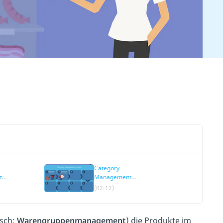
Category
t
Management
d Ziele
Prozess
(02:12)
sch:
Warengruppenmanagement
) die Produkte im