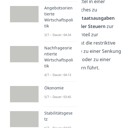
finanzpolitisches Mittel in einer
Angebotsorien
Volkswirtschaft, welches zu
tierte
eine
Erhöhung der Staatsausgaben
Wirtschaftspoli
oder eine
Senkung der Steuern
zur
tik
Folge hat. Das Gegenteil zur
3/7 – Dauer: 04:34
expansiven Politik
ist die restriktive
Nachfrageorie
Finanzpolitik, welche zu einer Senkung
ntierte
der Staatsausgaben oder zu einer
Wirtschaftspoli
tik
Erhöhung der Steuern führt.
4/7 – Dauer: 04:13
Ökonomie
5/7 – Dauer: 03:45
Stabilitätsgese
tz
6/7 – Dauer: 03:07