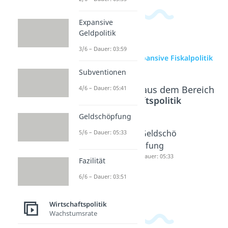
Expansive
Geldpolitik
3/6 – Dauer: 03:59
zur Videoseite: Expansive Fiskalpolitik
Subventionen
Beliebte Inhalte aus dem Bereich
4/6 – Dauer: 05:41
Wirtschaftspolitik
Geldschöpfung
Expansiv
Subventi
Geldschö
5/6 – Dauer: 05:33
e
onen
pfung
Geldpolit
Dauer: 05:41
Dauer: 05:33
Fazilität
ik
6/6 – Dauer: 03:51
Dauer: 03:59
Wirtschaftspolitik
Wachstumsrate