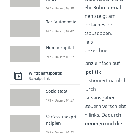
kaufen wiederum mehr Rohmaterial
5/7 – Dauer: 03:10
etc. → Volkseinkommen steigt am
Tarifautonomie
Ende also um ein Mehrfaches der
6/7 – Dauer: 04:42
ursprünglichen Staatsausgaben.
Dieser Vorgang wird als
Humankapital
Multiplikatoreffekt
bezeichnet.
7/7 – Dauer: 03:37
Das lässt sich auch ganz einfach auf
die
restriktive Fiskalpolitik
Wirtschaftspolitik
Sozialpolitik
übertragen. Diese funktioniert nämlich
genau umgekehrt. Durch
Sozialstaat
Verringerung der Staatsausgaben
1/8 – Dauer: 04:57
oder Erhöhung der Steuern verschiebt
sich die IS Kurve nach links. Dadurch
Verfassungspri
sinken das
Volkseinkommen
und die
nzipien
Zinsen
.
2/8 – Dauer: 02:52