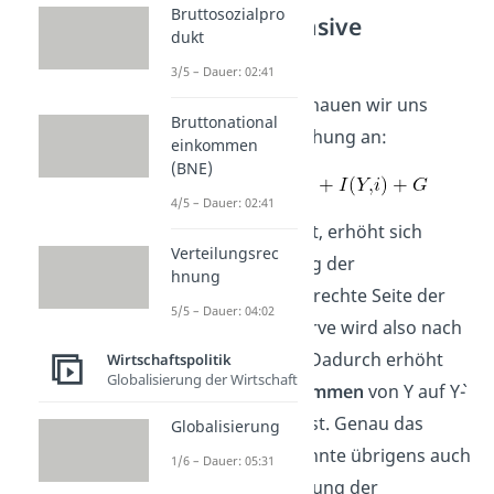
Bruttosozialpro
Wirkung expansive
dukt
Fiskalpolitik
3/5 – Dauer: 02:41
Zum Verständnis schauen wir uns
Bruttonational
nochmal die IS Gleichung an:
einkommen
(BNE)
4/5 – Dauer: 02:41
Wie du sehen kannst, erhöht sich
Verteilungsrec
durch eine Erhöhung der
hnung
Staatsausgaben die rechte Seite der
5/5 – Dauer: 04:02
Gleichung, die IS Kurve wird also nach
außen verschoben. Dadurch erhöht
Wirtschaftspolitik
Globalisierung der Wirtschaft
sich das
Volkseinkommen
von Y auf Y`-
die Wirtschaft wächst. Genau das
Globalisierung
gleiche Ergebnis könnte übrigens auch
1/6 – Dauer: 05:31
durch eine Reduzierung der