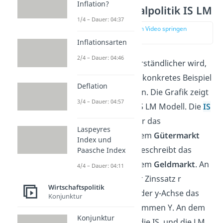
Inflation?
Expansive Fiskalpolitik IS LM
1/4 – Dauer: 04:37
zur Stelle im Video springen
(00:51)
Inflationsarten
2/4 – Dauer: 04:46
Damit das Ganze verständlicher wird,
schauen wir uns ein konkretes Beispiel
Deflation
zum
IS-LM-Modell
an. Die Grafik zeigt
3/4 – Dauer: 04:57
das grundlegende IS LM Modell. Die
IS
Kurve
steht dabei für das
Laspeyres
Gleichgewicht auf dem
Gütermarkt
Index und
und die
LM Kurve
beschreibt das
Paasche Index
Gleichgewicht auf dem
Geldmarkt
. An
4/4 – Dauer: 04:11
der x-Achse wird der Zinssatz r
Wirtschaftspolitik
abgetragen und an der y-Achse das
Konjunktur
gesamte Volkseinkommen Y. An dem
Konjunktur
Punkt, an dem sich die IS und die LM