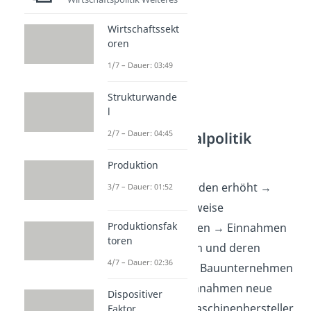
Wirtschaftssekt
oren
1/7 – Dauer: 03:49
Strukturwande
l
Expansive Fiskalpolitik
2/7 – Dauer: 04:45
Wirkungskette
Produktion
Staatsausgaben werden erhöht →
3/7 – Dauer: 01:52
Staat lässt beispielsweise
Produktionsfak
Universitäten sanieren → Einnahmen
toren
für Bauunternehmen und deren
4/7 – Dauer: 02:36
Mitarbeiter steigt → Bauunternehmen
kaufen von ihren Einnahmen neue
Dispositiver
Maschinen → Die Maschinenhersteller
Faktor