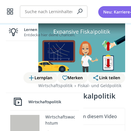
Suche
Neu: Karriere
Lernen lohnt sich!
Entdecke hier deine Chancen.
Lernplan
Merken
Link teilen
Wirtschaftspolitik
Fiskal- und Geldpolitik
Expansive Fiskalpolitik
Wirtschaftspolitik
Wichtige Inhalte in diesem Video
Wirtschaftswac
hstum