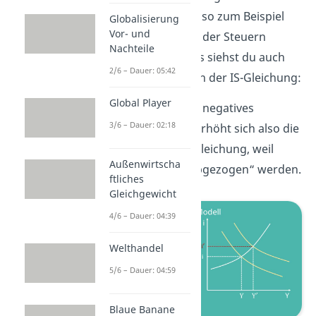
Staatseinnahmen- also zum Beispiel
Globalisierung
Vor- und
durch eine Senkung der Steuern
Nachteile
erreicht werden. Das siehst du auch
2/6 – Dauer: 05:42
wieder ganz leicht an der IS-Gleichung:
Global Player
Da die Steuern T ein negatives
3/6 – Dauer: 02:18
Vorzeichen haben, erhöht sich also die
rechte Seite der IS Gleichung, weil
Außenwirtscha
weniger Steuern „abgezogen“ werden.
ftliches
Gleichgewicht
4/6 – Dauer: 04:39
Welthandel
5/6 – Dauer: 04:59
Blaue Banane