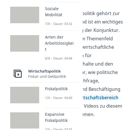
Soziale
Die expansive Fiskalpolitik gehört zur
Mobilität
Wirtschaftspolitik und ist ein wichtiges
7/8 – Dauer: 03:32
Mittel zur Steuerung der Konjunktur.
Arten der
Du ordnest in diesem Themenfeld
Arbeitslosigkei
staatliche Eingriffe, wirtschaftliche
t
Ziele und ihre Folgen für
8/8 – Dauer: 04:48
Unternehmen, Haushalte und den
Wirtschaftspolitik
Staat ein. So wird klar, wie politische
Fiskal- und Geldpolitik
Entscheidungen Nachfrage,
Fiskalpolitik
Wachstum, Preise und Beschäftigung
beeinflussen. Im
Wirtschaftsbereich
1/6 – Dauer: 04:40
findest du passende Videos zu diesem
und verwandten Themen.
Expansive
Fiskalpolitik
2/6 – Dauer: 03:55