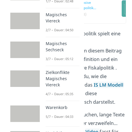
1/7 – Dauer: 02:48
Expansive
Fiskalpolitik
Definition
(00:13)
Magisches
Viereck
2/7 – Dauer: 04:50
Die expansive Fiskalpolitik spielt eine
wichtige Rolle in der
Magisches
Sechseck
Wirtschaftspolitik
. In diesem Beitrag
geben wir dir die Definition und ein
3/7 – Dauer: 05:12
Beispiel für expansive Fiskalpolitik .
Zielkonflikte
Außerdem erfährst du, wie die
Magisches
Fiskalpolitik sich auf das
IS LM Modell
Viereck
auswirkt und wie du diese
4/7 – Dauer: 05:35
Veränderung graphisch darstellst.
Warenkorb
Lernen heißt Infos suchen, lange Texte
5/7 – Dauer: 04:33
lesen, verstehen oder verzweifeln…
Nicht bei uns! Unser
Video
fasst für