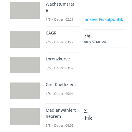
Wachstumsrat
e
zur Videoseite: Expansive Fiskalpolitik
1/5 – Dauer: 02:21
CAGR
Lernen lohnt sich!
Entdecke hier deine Chancen.
2/5 – Dauer: 03:27
Lorenzkurve
3/5 – Dauer: 03:52
Gini Koeffizient
4/5 – Dauer: 05:04
Weitere Inhalte:
Medianwählert
Wirtschaftspolitik
heorem
5/5 – Dauer: 04:06
Fiskal- und Geldpolitik