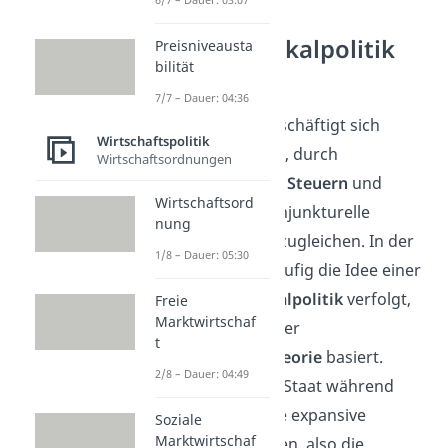
Expansive Fiskalpolitik
Preisniveausta
bilität
Erklärung
7/7 – Dauer: 04:36
Die
Fiskalpolitik
beschäftigt sich
Wirtschaftspolitik
hauptsächlich damit, durch
Wirtschaftsordnungen
Veränderungen von
Steuern
und
Wirtschaftsord
Staatsausgaben
konjunkturelle
nung
Schwankungen auszugleichen. In der
1/8 – Dauer: 05:30
Praxis wird dabei häufig die Idee einer
antizyklischen Fiskalpolitik
verfolgt,
Freie
Marktwirtschaf
die gedanklich auf der
t
keynesianischen Theorie
basiert.
2/8 – Dauer: 04:49
Demnach muss der Staat während
einer
Rezession
eine expansive
Soziale
Marktwirtschaf
Fiskalpolitik betreiben, also die