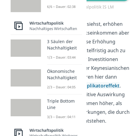
Expansive Fiskalpolitik IS LM
6/6 – Dauer: 02:38
Wirtschaftspolitik
Wie du in der Grafik siehst, erhöhen
Nachhaltiges Wirtschaften
sich neben dem Volkseinkommen aber
auch die
Zinsen
. Diese Erhöhung
3 Säulen der
Nachhaltigkeit
könnte natürlich mittelfristig auch zu
1/3 – Dauer: 03:44
einer Dämpfung der Investitionen
führen. Anhänger der Keynesianischen
Ökonomische
Theorie argumentieren hier dann
Nachhaltigkeit
meist mit dem
Multiplikatoreffekt
.
2/3 – Dauer: 04:05
Demnach ist die positive Auswirkung
Triple Bottom
auf das Volkseinkommen höher, als
Line
die negativen Auswirkungen, die durch
3/3 – Dauer: 04:11
die Zinserhöhung entstehen.
Wirtschaftspolitik
Wirtschaftspolitik Weiteres