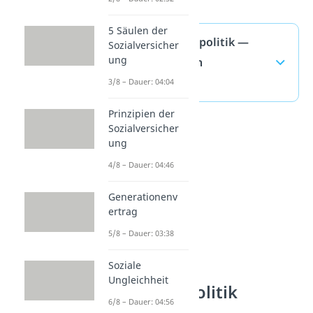
5 Säulen der
Expansive Fiskalpolitik —
Sozialversicher
ung
häufigste Fragen
(ausklappen)
3/8 – Dauer: 04:04
Prinzipien der
Sozialversicher
ung
4/8 – Dauer: 04:46
Generationenv
ertrag
5/8 – Dauer: 03:38
Soziale
Ungleichheit
Wirtschaftspolitik
6/8 – Dauer: 04:56
verstehen