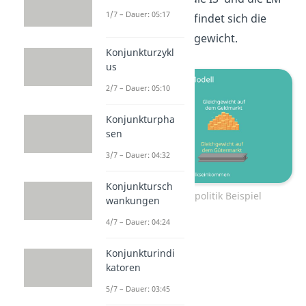
1/7 – Dauer: 05:17
Kurve schneiden, befindet sich die
Wirtschaft im Gleichgewicht.
Konjunkturzykl
us
2/7 – Dauer: 05:10
Konjunkturpha
sen
3/7 – Dauer: 04:32
Konjunktursch
Expansive Fiskalpolitik Beispiel
wankungen
4/7 – Dauer: 04:24
Konjunkturindi
katoren
5/7 – Dauer: 03:45