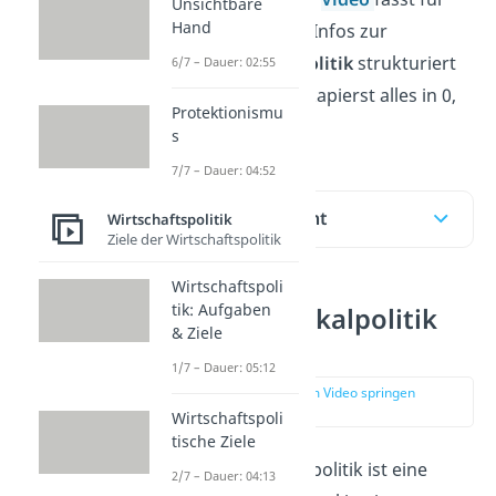
Unsichtbare
Hand
dich alle relevanten Infos zur
expansiven Fiskalpolitik
strukturiert
6/7 – Dauer: 02:55
zusammen und du kapierst alles in 0,
Protektionismu
nichts!
s
7/7 – Dauer: 04:52
Inhaltsübersicht
Wirtschaftspolitik
Ziele der Wirtschaftspolitik
Wirtschaftspoli
tik: Aufgaben
Expansive Fiskalpolitik
& Ziele
Definition
1/7 – Dauer: 05:12
zur Stelle im Video springen
(00:13)
Wirtschaftspoli
tische Ziele
Die expansive Fiskalpolitik ist eine
2/7 – Dauer: 04:13