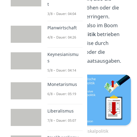
t
Staatsausgaben erhöhen oder die
3/8 – Dauer: 04:04
Steuereinnahmen
verringern.
Umgekehrt müsste also im Boom
Planwirtschaft
restriktive Fiskalpolitik
betrieben
4/8 – Dauer: 04:26
werden, beispielsweise durch
Steuererhöhungen oder die
Keynesianismu
Verringerung von Staatsausgaben.
s
5/8 – Dauer: 04:14
Monetarismus
6/8 – Dauer: 05:19
Liberalismus
7/8 – Dauer: 05:07
Expansive Fiskalpolitik