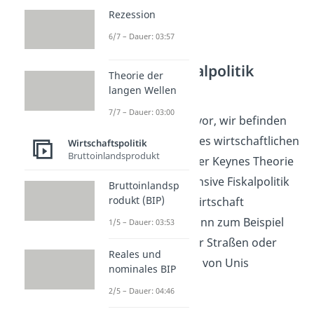
Rezession
6/7 – Dauer: 03:57
Expansive Fiskalpolitik
Theorie der
Beispiel
langen Wellen
7/7 – Dauer: 03:00
Stellen wir uns nun vor, wir befinden
uns in der Phase eines wirtschaftlichen
Wirtschaftspolitik
Bruttoinlandsprodukt
Abschwungs. Laut der Keynes Theorie
sollen wir jetzt expansive Fiskalpolitik
Bruttoinlandsp
rodukt (BIP)
betreiben, um die Wirtschaft
anzukurbeln. Das kann zum Beispiel
1/5 – Dauer: 03:53
durch den Bau neuer Straßen oder
Reales und
durch die Sanierung von Unis
nominales BIP
umgesetzt werden.
2/5 – Dauer: 04:46