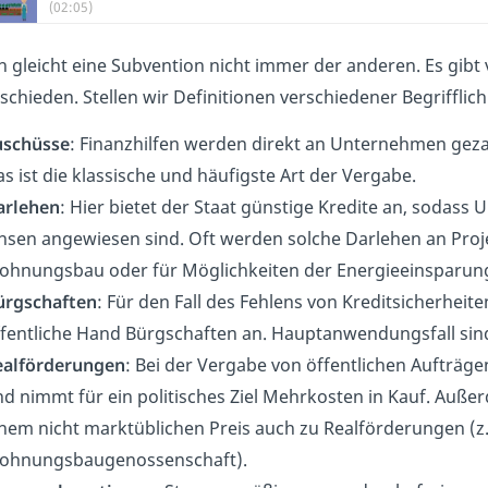
(02:05)
h gleicht eine Subvention nicht immer der anderen. Es gibt
schieden. Stellen wir Definitionen verschiedener Begrifflich
uschüsse
: Finanzhilfen werden direkt an Unternehmen geza
s ist die klassische und häufigste Art der Vergabe.
arlehen
: Hier bietet der Staat günstige Kredite an, sodass 
nsen angewiesen sind. Oft werden solche Darlehen an Proje
ohnungsbau oder für Möglichkeiten der Energieeinsparun
ürgschaften
: Für den Fall des Fehlens von Kreditsicherheite
fentliche Hand Bürgschaften an. Hauptanwendungsfall sind
ealförderungen
: Bei der Vergabe von öffentlichen Aufträge
d nimmt für ein politisches Ziel Mehrkosten in Kauf. Au
nem nicht marktüblichen Preis auch zu Realförderungen (
ohnungsbaugenossenschaft).