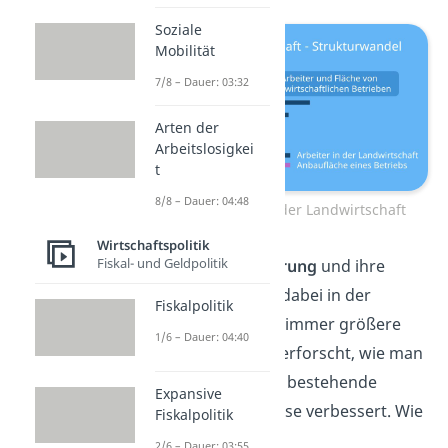
Soziale
Mobilität
7/8 – Dauer: 03:32
Arten der
Arbeitslosigkei
t
8/8 – Dauer: 04:48
Strukturwandel in der Landwirtschaft
Wirtschaftspolitik
Fiskal- und Geldpolitik
Auch die
Digitalisierung
und ihre
Innovationen spielt dabei in der
Fiskalpolitik
Landwirtschaft eine immer größere
1/6 – Dauer: 04:40
Rolle. Denn es wird erforscht, wie man
durch Daten bereits bestehende
Expansive
Systeme und Prozesse verbessert. Wie
Fiskalpolitik
zum Beispiel das
2/6 – Dauer: 03:55