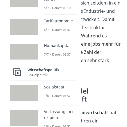
bekannt war, hat es sich seitdem in ein
5/7 – Dauer: 03:10
hochtechnologisches Industrie- und
Forschungsgebiet entwickelt. Damit
Tarifautonomie
hat sich die Wirtschaftsstruktur
6/7 – Dauer: 04:42
komplett
geändert
. Während es
beispielsweise fast keine Jobs mehr für
Humankapital
Bergleute gibt, ist die Zahl der
7/7 – Dauer: 03:37
Hochschulabsolventen sehr stark
gestiegen.
Wirtschaftspolitik
Sozialpolitik
Sozialstaat
Strukturwandel
1/8 – Dauer: 04:57
Landwirtschaft
Verfassungspri
Besonders in der
Landwirtschaft
hat
nzipien
sich in den letzten Jahren ein
2/8 – Dauer: 02:52