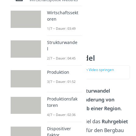
Wirtschaftssekt
oren
1/7 – Dauer: 03:49
Strukturwande
Regionaler
l
Strukturwandel
2/7 – Dauer: 04:45
zur Stelle im Video springen
Produktion
(02:53)
3/7 – Dauer: 01:52
Der
regionale Strukturwandel
Produktionsfak
beschreibt die
Veränderung von
toren
Strukturen innerhalb einer Region
.
4/7 – Dauer: 02:36
Während zum Beispiel das
Ruhrgebiet
Dispositiver
bis in die 60er Jahre für den Bergbau
Faktor