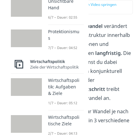
Unsichtbare
zur Stelle im Video springen
Hand
(00:13)
6/7 – Dauer: 02:55
Bei einem
Strukturwandel
verändert
Protektionismu
sich die Wirtschaftsstruktur innerhalb
s
von Branchen, Regionen und
7/7 – Dauer: 04:52
Einkommensschichten
langfristig.
Die
Wirtschaftspolitik
Veränderungen kannst du dabei
Ziele der Wirtschaftspolitik
weder saisonal noch konjunkturell
erklären. Vor allem der
Wirtschaftspoli
tik: Aufgaben
technologische Fortschritt
treibt
& Ziele
dabei den Strukturwandel an.
1/7 – Dauer: 05:12
Du teilst den Struktur Wandel je nach
Wirtschaftspoli
Wirtschaftsstruktur in 3 verschiedene
tische Ziele
Arten
ein
:
2/7 – Dauer: 04:13