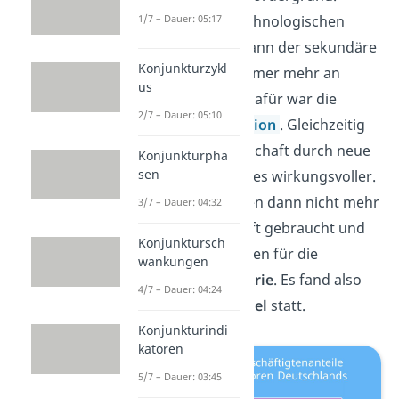
Durch die neuen technologischen
1/7 – Dauer: 05:17
Entwicklungen gewann der sekundäre
Konjunkturzykl
Sektor allerdings immer mehr an
us
Bedeutung. Grund dafür war die
2/7 – Dauer: 05:10
industrielle Revolution
. Gleichzeitig
wurde die Landwirtschaft durch neue
Konjunkturpha
sen
Maschinen um einiges wirkungsvoller.
Viele Arbeiter wurden dann nicht mehr
3/7 – Dauer: 04:32
in der Landwirtschaft gebraucht und
Konjunktursch
arbeiteten stattdessen für die
wankungen
aufsteigende
Industrie
. Es fand also
4/7 – Dauer: 04:24
ein
sektoraler Wandel
statt.
Konjunkturindi
katoren
5/7 – Dauer: 03:45