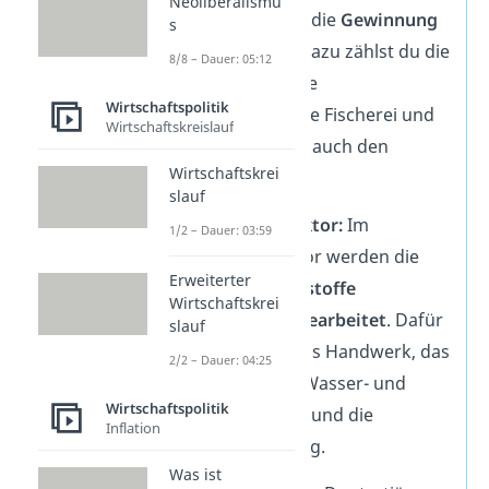
Neoliberalismu
Sektor beschreibt die
Gewinnung
s
von Rohstoffen
. Dazu zählst du die
8/8 – Dauer: 05:12
Landwirtschaft, die
Wirtschaftspolitik
Forstwirtschaft, die Fischerei und
Wirtschaftskreislauf
im weiteren Sinne auch den
Wirtschaftskrei
Bergbau.
slauf
🛠 Sekundärer Sektor:
Im
1/2 – Dauer: 03:59
industriellen Sektor werden die
Erweiterter
gewonnenen
Rohstoffe
Wirtschaftskrei
verarbeitet und bearbeitet
. Dafür
slauf
ist zum Beispiel das Handwerk, das
2/2 – Dauer: 04:25
Baugewerbe, die Wasser- und
Wirtschaftspolitik
Energiewirtschaft und die
Inflation
Industrie zuständig.
Was ist