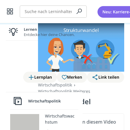
Suche
Neu: Karriere
Lernen lohnt sich!
Entdecke hier deine Chancen.
Lernplan
Merken
Link teilen
Wirtschaftspolitik
Wirtschaftspolitik Weiteres
Strukturwandel
Wirtschaftspolitik
Wirtschaftswac
Wichtige Inhalte in diesem Video
hstum