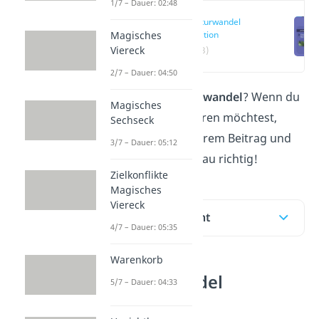
1/7 – Dauer: 02:48
Strukturwandel
Definition
Magisches
Viereck
(00:13)
2/7 – Dauer: 04:50
Was ist der
Strukturwandel
? Wenn du
Magisches
mehr darüber erfahren möchtest,
Sechseck
dann bist du in unserem Beitrag und
3/7 – Dauer: 05:12
unserem
Video
genau richtig!
Zielkonflikte
Magisches
Viereck
Inhaltsübersicht
4/7 – Dauer: 05:35
Warenkorb
Strukturwandel
5/7 – Dauer: 04:33
Definition