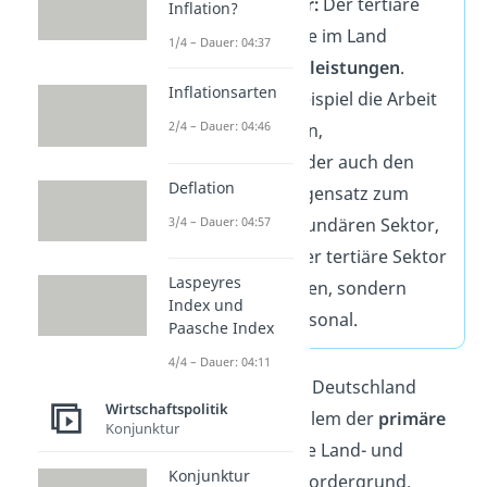
🏥 Tertiärer Sektor:
Der tertiäre
Inflation?
Sektor umfasst alle im Land
1/4 – Dauer: 04:37
geleisteten
Dienstleistungen
.
Inflationsarten
Dazu zählt zum Beispiel die Arbeit
2/4 – Dauer: 04:46
von Ärzten, Banken,
Versicherungen oder auch den
Deflation
Tourismus. Im Gegensatz zum
3/4 – Dauer: 04:57
primären und sekundären Sektor,
beschäftigt sich der tertiäre Sektor
Laspeyres
nicht mit Rohstoffen, sondern
Index und
mehr mit dem Personal.
Paasche Index
4/4 – Dauer: 04:11
Bis ca. 1860 stand in Deutschland
Wirtschaftspolitik
beispielsweise vor allem der
primäre
Konjunktur
Sektor
und damit die Land- und
Konjunktur
Forstwirtschaft im Vordergrund.