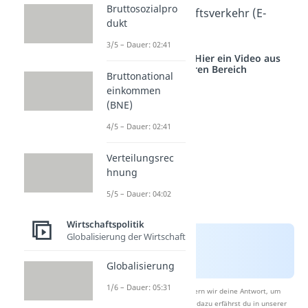
Bruttosozialpro
elektrischen Geschäftsverkehr (E-
dukt
Commerce).
3/5 – Dauer: 02:41
Studyflix vernetzt: Hier ein Video aus
einem anderen Bereich
Bruttonational
einkommen
(BNE)
4/5 – Dauer: 02:41
Verteilungsrec
hnung
5/5 – Dauer: 04:02
Wirtschaftspolitik
Globalisierung der Wirtschaft
Globalisierung
1/6 – Dauer: 05:31
Nach Beantwortung speichern wir deine Antwort, um
Studyflix zu verbessern. Mehr dazu erfährst du in unserer