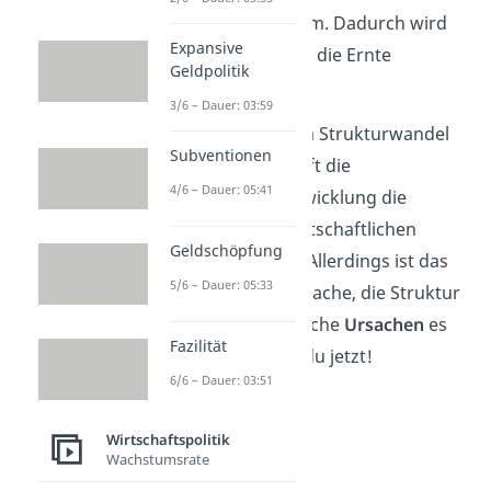
Bewässerungssystem. Dadurch wird
Expansive
auch der Anbau und die Ernte
Geldpolitik
nachhaltiger.
3/6 – Dauer: 03:59
Du siehst, dass beim Strukturwandel
Subventionen
in der Landwirtschaft die
4/6 – Dauer: 05:41
technologische Entwicklung die
Ursache für den wirtschaftlichen
Geldschöpfung
Strukturwandel ist. Allerdings ist das
5/6 – Dauer: 05:33
nicht die einzige Ursache, die Struktur
Wandel fördert. Welche
Ursachen
es
Fazilität
noch gibt, erfährst du jetzt!
6/6 – Dauer: 03:51
Wirtschaftspolitik
Wachstumsrate