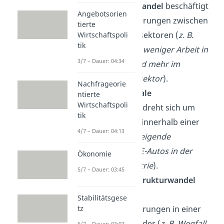
Der
Sektorale Wandel
beschäftigt
Angebotsorien
sich mit Veränderungen zwischen
tierte
den Wirtschaftssektoren (
z. B.
Wirtschaftspoli
tik
Tertiärisierung
, weniger Arbeit in
3/7 – Dauer: 04:34
der Industrie und mehr im
Dienstleistungssektor
).
Nachfrageorie
Der
Intrasektorale
ntierte
Wirtschaftspoli
Strukturwandel
dreht sich um
tik
Veränderungen innerhalb einer
4/7 – Dauer: 04:13
Branche (
z. B. steigende
Bedeutung von E-Autos in der
Ökonomie
Automobilindustrie
).
5/7 – Dauer: 03:45
Der
regionale Strukturwandel
setzt sich mit
Stabilitätsgese
tz
Strukturveränderungen in einer
Region auseinander (
z. B. Wegfall
6/7 – Dauer: 03:07