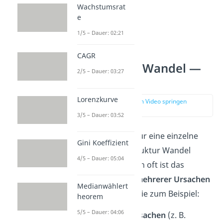
Wachstumsrat
e
1/5 – Dauer: 02:21
CAGR
Struktureller Wandel —
2/5 – Dauer: 03:27
Ursachen
Lorenzkurve
zur Stelle im Video springen
(03:32)
3/5 – Dauer: 03:52
Meistens ist nicht nur eine einzelne
Gini Koeffizient
Ursache für den Struktur Wandel
4/5 – Dauer: 05:04
verantwortlich. Denn oft ist das
Zusammenwirken
mehrerer Ursachen
Medianwählert
gleichzeitig nötig. Wie zum Beispiel:
heorem
5/5 – Dauer: 04:06
Ökologische Ursachen
(z. B.