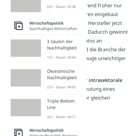
Autoindustrie.
Während früher nur
6/6 – Dauer: 02:38
Verbrennungsmotoren eingebaut
wurden, setzen viele Hersteller jetzt
Wirtschaftspolitik
Nachhaltiges Wirtschaften
auf Elektromotoren. Dadurch gewinnt
die Branche der E-Autos an
3 Säulen der
Nachhaltigkeit
Bedeutung, während die Branche der
Verbrennungsfahrzeuge unwichtiger
1/3 – Dauer: 03:44
wird.
Ökonomische
Nachhaltigkeit
Somit verschiebt der
intrasektorale
2/3 – Dauer: 04:05
Wandel
nur die Bedeutung eines
Faktors innerhalb der gleichen
Triple Bottom
Branche.
Line
3/3 – Dauer: 04:11
Wirtschaftspolitik
Wirtschaftspolitik Weiteres