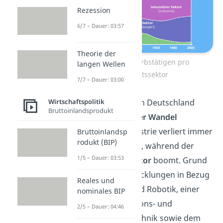
Rezession
6/7 – Dauer: 03:57
Theorie der
Anteil der Erwerbstätigen pro
langen Wellen
Wirtschaftssektor
7/7 – Dauer: 03:00
Wirtschaftspolitik
Auch aktuell findet in Deutschland
Bruttoinlandsprodukt
wieder ein
sektoraler Wandel
statt.
Denn die Industrie verliert immer
Bruttoinlandsp
rodukt (BIP)
mehr an Wichtigkeit, während der
1/5 – Dauer: 03:53
Dienstleistungssektor
boomt. Grund
dafür sind die Entwicklungen in Bezug
Reales und
auf Nanotechnik und Robotik, einer
nominales BIP
schnellen Informations- und
2/5 – Dauer: 04:46
Kommunikationstechnik sowie dem