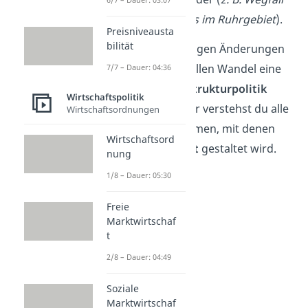
des Kohleabbaus im Ruhrgebiet
).
Preisniveausta
bilität
Wegen der langfristigen Änderungen
ist für den strukturellen Wandel eine
7/7 – Dauer: 04:36
vorausschauende Strukturpolitik
Wirtschaftspolitik
notwendig. Darunter verstehst du alle
Wirtschaftsordnungen
politischen Maßnahmen, mit denen
Wirtschaftsord
eine
Volkswirtschaft
gestaltet wird.
nung
1/8 – Dauer: 05:30
Freie
Marktwirtschaf
t
2/8 – Dauer: 04:49
Soziale
Marktwirtschaf