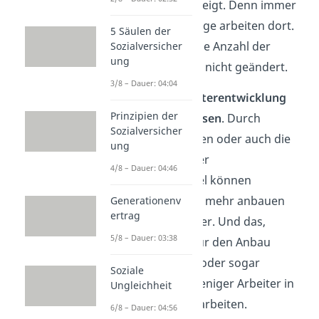
Strukturwandel
gezeigt. Denn immer
weniger Erwerbstätige arbeiten dort.
5 Säulen der
Trotzdem hat sich die Anzahl der
Sozialversicher
ung
erzeugten Produkte nicht geändert.
3/8 – Dauer: 04:04
Das liegt an der
Weiterentwicklung
Prinzipien der
der Produktionsweisen
. Durch
Sozialversicher
technische Maschinen oder auch die
ung
Anwendung besserer
4/8 – Dauer: 04:46
Pflanzenschutzmittel können
Landwirte heute viel mehr anbauen
Generationenv
ertrag
und ernten, als früher. Und das,
5/8 – Dauer: 03:38
obwohl die Fläche für den Anbau
gleich geblieben ist oder sogar
Soziale
abnimmt und viel weniger Arbeiter in
Ungleichheit
der Landwirtschaft arbeiten.
6/8 – Dauer: 04:56