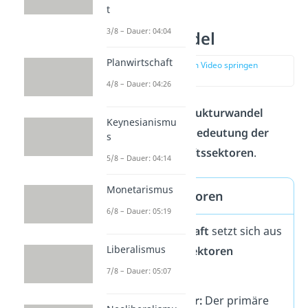
t
Sektoraler
3/8 – Dauer: 04:04
Strukturwandel
Planwirtschaft
zur Stelle im Video springen
(00:42)
4/8 – Dauer: 04:26
Beim
Sektoralen Strukturwandel
Keynesianismu
verschiebt sich die
Bedeutung
der
s
einzelnen Wirtschaftssektoren
.
5/8 – Dauer: 04:14
Monetarismus
Wirtschaftssektoren
6/8 – Dauer: 05:19
Eine
Volkswirtschaft
setzt sich aus
Liberalismus
drei
Wirtschaftssektoren
zusammen:
7/8 – Dauer: 05:07
🌱
Primärer Sektor:
Der primäre