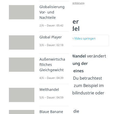
Datenschutzerklärung
.
Globalisierung
Vor- und
Nachteile
Intrasektoraler
2/6 – Dauer: 05:42
Strukturwandel
Global Player
zur Stelle im Video springen
(02:20)
3/6 – Dauer: 02:18
Ein
intrasektoraler Wandel
verändert
Außenwirtscha
dagegen die
Bedeutung der
ftliches
Gleichgewicht
Branchen innerhalb eines
Wirtschaftssektors
. Du betrachtest
4/6 – Dauer: 04:39
also Veränderungen zum Beispiel im
Welthandel
Handel, der Automobilindustrie oder
5/6 – Dauer: 04:59
im Tourismus.
Ein Beispiel dafür ist die
Blaue Banane