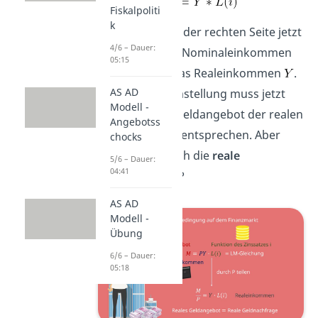
Fiskalpoliti
k
Somit steht auf der rechten Seite jetzt
4/6 – Dauer:
nicht mehr das Nominaleinkommen
05:15
, sondern das Realeinkommen
.
AS AD
Nach dieser Umstellung muss jetzt
Modell -
also das reale Geldangebot der realen
Angebotss
Geldnachfrage entsprechen. Aber
chocks
was ist eigentlich die
reale
5/6 – Dauer:
04:41
Geldnachfrage
?
AS AD
Modell -
Übung
6/6 – Dauer:
05:18