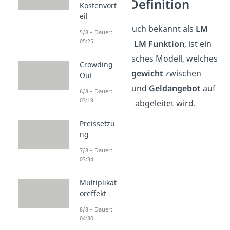
LM Kurve Definition
Kostenvort
eil
Die
LM Kurve
, auch bekannt als
LM
5/8 – Dauer:
05:25
Gleichung
oder
LM Funktion
, ist ein
makroökonomisches Modell, welches
Crowding
aus dem
Gleichgewicht
zwischen
Out
Geldnachfrage
und
Geldangebot
auf
6/8 – Dauer:
03:19
dem
Geldmarkt
abgeleitet wird.
Preissetzu
ng
7/8 – Dauer:
03:34
Multiplikat
oreffekt
8/8 – Dauer:
04:30