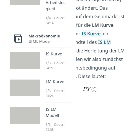
Arbeitslosi
zum Geldangebot ändert. Das
gkeit
Gleichgewicht
auf dem Geldmarkt ist
4/4 – Dauer:
04:14
also Grundlage für die
LM Kurve
,
welche neben der
IS Kurve
ein
Makroökonomie
IS ML Modell
wichtiger Bestandteil des
IS LM
Modells
ist. Für die Herleitung der LM
IS Kurve
Kurve wiederholen wir also zunächst
1/3 – Dauer:
die Gleichgewichtsbedingung auf
04:27
dem Geldmarkt. Diese lautet:
LM Kurve
2/3 – Dauer:
04:24
IS LM
Modell
3/3 – Dauer:
04:35