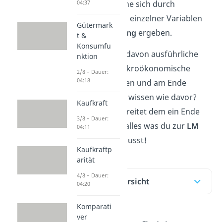
04:37
LM Kurve, welche sich durch
Veränderungen einzelner Variablen
Gütermark
der
LM Gleichung
ergeben.
t &
Konsumfu
Du hast genug davon ausführliche
nktion
Artikel über makroökonomische
2/8 – Dauer:
04:18
Theorien zu lesen und am Ende
genauso viel zu wissen wie davor?
Kaufkraft
Unser
Video
bereitet dem ein Ende
3/8 – Dauer:
und erklärt dir alles was du zur
LM
04:11
Kurve
wissen musst!
Kaufkraftp
arität
4/8 – Dauer:
Inhaltsübersicht
04:20
Komparati
ver