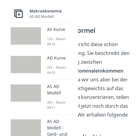
Makroökonomie
AS AD Modell
LM Kurve Formel
AS Kurve
1/6 – Dauer:
Eigentlich entspricht diese schon
04:16
unserer Gleichung. Sie beschreibt den
AD Kurve
Zusammenhang zwischen
2/6 – Dauer:
Geldangebot
,
Nominaleinkommen
04:53
und
Zinssatz
. Da wir uns aber bei der
AS AD
Analyse des Gleichgewichts auf das
Modell
Realeinkommen
konzentrieren, teilen
3/6 – Dauer:
wir diese Formel jetzt noch durch das
04:11
Preisniveau
. Wir erhalten folgende
AS AD
Gleichung:
Modell -
Geld- und