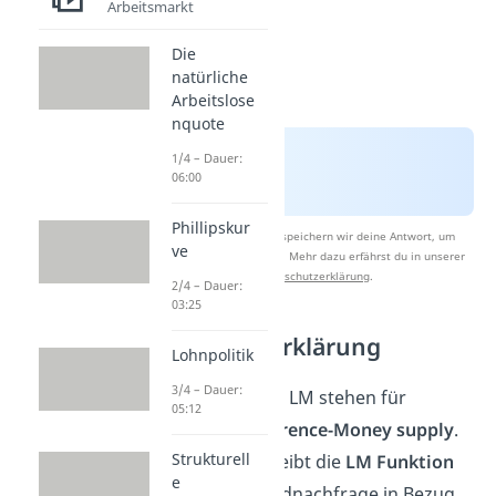
Arbeitsmarkt
Die
natürliche
Arbeitslose
nquote
1/4 – Dauer:
06:00
Phillipskur
Nach Beantwortung speichern wir deine Antwort, um
ve
Studyflix zu verbessern. Mehr dazu erfährst du in unserer
Datenschutzerklärung
.
2/4 – Dauer:
03:25
LM Kurve Erklärung
Lohnpolitik
3/4 – Dauer:
Die Buchstaben LM stehen für
05:12
Liquidity preference-Money supply
.
Strukturell
Folglich beschreibt die
LM Funktion
e
wie sich die Geldnachfrage in Bezug