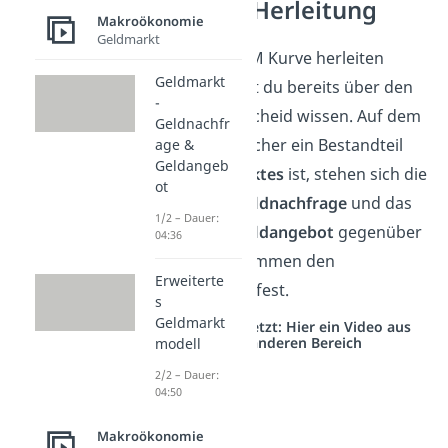
LM Kurve Herleitung
Makroökonomie
Geldmarkt
Bevor wir die LM Kurve herleiten
Geldmarkt
können, solltest du bereits über den
-
Geldmarkt
Bescheid wissen. Auf dem
Geldnachfr
Geldmarkt, welcher ein Bestandteil
age &
Geldangeb
des
Finanzmarktes
ist, stehen sich die
ot
kurzfristige Geldnachfrage
und das
1/2 – Dauer:
kurzfristige Geldangebot
gegenüber
04:36
und legen zusammen den
Erweiterte
Geldmarktzins
fest.
s
Geldmarkt
Studyflix vernetzt: Hier ein Video aus
einem anderen Bereich
modell
2/2 – Dauer:
04:50
Makroökonomie