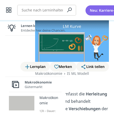
Suche
Neu: Karriere
Lernen lohnt sich!
Entdecke hier deine Chancen.
Lernplan
Merken
Link teilen
Makroökonomie
IS ML Modell
LM Kurve
Makroökonomie
Gütermarkt
Dieser Artikel umfasst die
Herleitung
Makroökon
der
LM Kurve
und behandelt
omie
anschließend die
Verschiebungen
der
1/8 – Dauer: