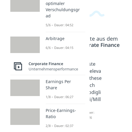
optimaler
Verschuldungsgr
ad
5/6 – Dauer: 04:52
Beliebte Inhalte aus dem
Arbitrage
Bereich
Corporate Finance
6/6 – Dauer: 04:15
DCF-
DCF-
Erste
Corporate Finance
Unternehmensperformance
Method
Method
Irreleva
en –
en –
nzthese
Earnings Per
Entity-
Equity-
nach
Share
Method
Method
Modigli
1/8 – Dauer: 06:27
e
e
ani/Mill
Dauer:
Dauer:
er
Price-Earnings-
02:37
03:01
Dauer:
Ratio
06:26
2/8 – Dauer: 02:37