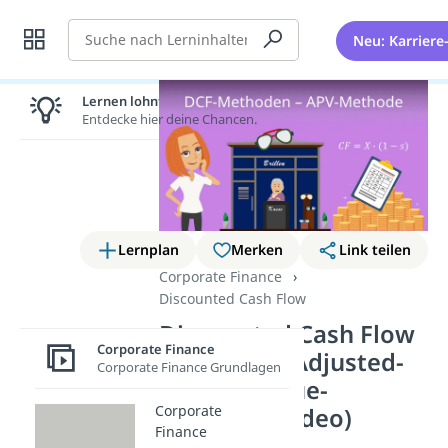
Suche
Neu: Karriere
Lernen lohnt sich!
Entdecke hier deine Chancen.
Lernplan
Merken
Link teilen
Corporate Finance
Discounted Cash Flow
Discounted Cash Flow
Corporate Finance
Methoden: Adjusted-
Corporate Finance Grundlagen
present-value-
Corporate
Methode (Video)
Finance