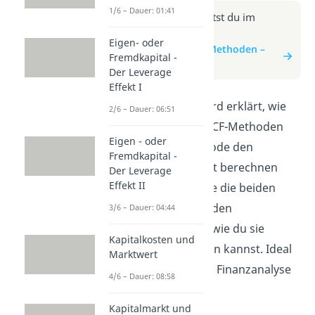
1/6 – Dauer: 01:41
Weitere Infos erhältst du im
Beitrag zum Video
Eigen- oder
zum Beitrag: DCF-Methoden –
Fremdkapital -
APV-Methode
Der Leverage
Effekt I
In diesem Video wird erklärt, wie
2/6 – Dauer: 06:51
man mithilfe der DCF-Methoden
Eigen - oder
und der APV-Methode den
Fremdkapital -
Unternehmenswert berechnen
Der Leverage
Effekt II
kann. Du lernst, wie die beiden
Bewertungsmethoden
3/6 – Dauer: 04:44
funktionieren und wie du sie
Kapitalkosten und
praktisch anwenden kannst. Ideal
Marktwert
für alle, die sich für Finanzanalyse
4/6 – Dauer: 08:58
interessieren.
Kapitalmarkt und