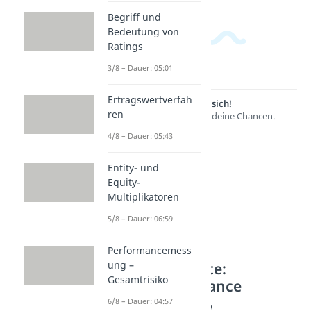
Begriff und
Bedeutung von
Ratings
3/8 – Dauer: 05:01
Ertragswertverfah
Lernen lohnt sich!
ren
Entdecke hier deine Chancen.
4/8 – Dauer: 05:43
Entity- und
Equity-
Multiplikatoren
5/8 – Dauer: 06:59
Performancemess
ung –
Weitere Inhalte:
Gesamtrisiko
Corporate Finance
6/8 – Dauer: 04:57
Discounted Cash Flow