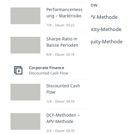
Discounted Cash Flow
Performancemess
Dauer: 04:59
ung – Marktrisiko
DCF-Methoden – APV-Methode
Dauer: 04:35
7/8 – Dauer: 03:22
DCF-Methoden – Entity-Methode
Dauer: 02:37
Sharpe-Ratio in
DCF-Methoden – Equity-Methode
Baisse Perioden
Dauer: 03:01
8/8 – Dauer: 02:18
Corporate Finance
Discounted Cash Flow
Discounted Cash
Flow
1/4 – Dauer: 04:59
DCF-Methoden –
APV-Methode
2/4 – Dauer: 04:35