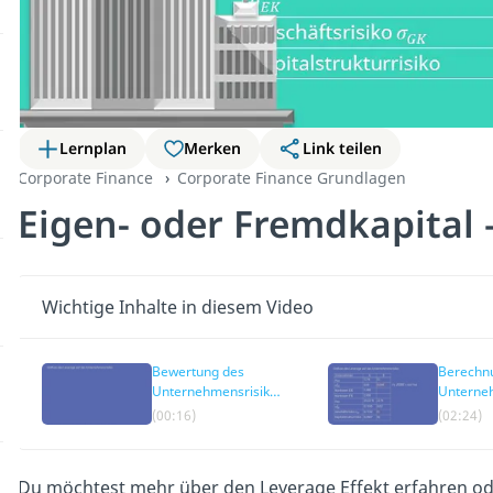
Lernplan
Merken
Link teilen
Corporate Finance
Corporate Finance Grundlagen
Eigen- oder Fremdkapital –
Wichtige Inhalte in diesem Video
Bewertung des
Berechnu
Unternehmensrisikos
Unterne
– Beispielrechnung
(00:16)
(02:24)
Du möchtest mehr über den Leverage Effekt erfahren oder