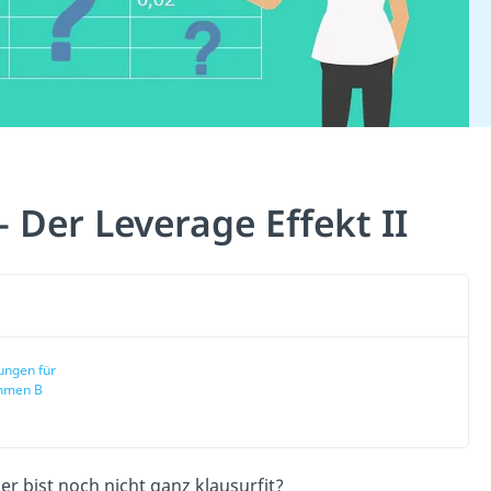
 Der Leverage Effekt II
ngen für
hmen B
 bist noch nicht ganz klausurfit?