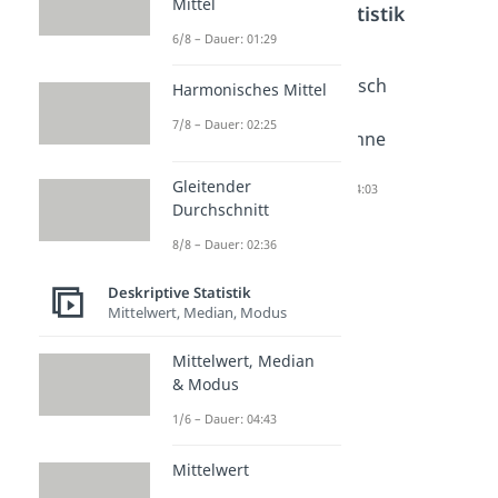
Mittel
Deskriptive Statistik
6/8 – Dauer: 01:29
Statistik
Stichpro
Durchsch
Harmonisches Mittel
Mathe
be
nitt
7/8 – Dauer: 02:25
Dauer: 05:21
Dauer: 04:24
berechne
n
Gleitender
Dauer: 04:03
Durchschnitt
8/8 – Dauer: 02:36
Deskriptive Statistik
Mittelwert, Median, Modus
Mittelwert, Median
& Modus
1/6 – Dauer: 04:43
Mittelwert