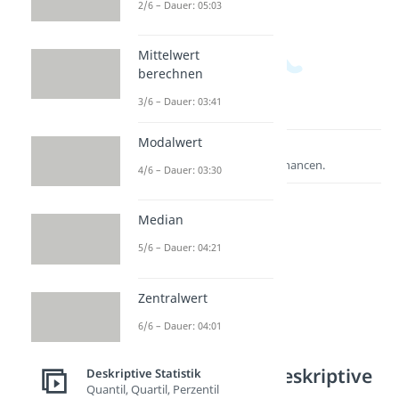
2/6 – Dauer: 05:03
Mittelwert
berechnen
3/6 – Dauer: 03:41
Modalwert
Lernen lohnt sich!
Entdecke hier deine Chancen.
4/6 – Dauer: 03:30
Median
5/6 – Dauer: 04:21
Zentralwert
6/6 – Dauer: 04:01
Weitere Inhalte: Deskriptive
Deskriptive Statistik
Quantil, Quartil, Perzentil
Statistik