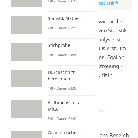
1/8 – Dauer: 04:20
zum Beitrag: Deskriptive Statistik
Statistik Mathe
In diesem Video erklären wir dir die
2/8 – Dauer: 05:21
Grundlagen der deskriptiven Statistik.
Du lernst, wie du Daten analysierst,
Stichprobe
zusammenfasst und visualisierst, um
3/8 – Dauer: 04:24
Informationen zu gewinnen. Egal ob
Mittelwert, Median oder Streuung -
Durchschnitt
nach diesem Video bist du fit in
berechnen
Statistik!
4/8 – Dauer: 04:03
Arithmetisches
Mittel
5/8 – Dauer: 02:41
Geometrisches
Beliebte Inhalte aus dem Bereich