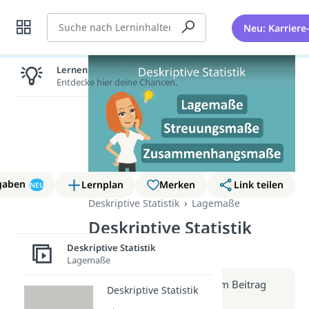
Suche
Neu: Karriere
Lernen lohnt sich!
Entdecke hier deine Chancen.
gaben
Lernplan
Merken
Link teilen
NEU
Deskriptive Statistik
Lagemaße
Deskriptive Statistik
(Video)
Deskriptive Statistik
Lagemaße
Weitere Infos erhältst du im Beitrag
Deskriptive Statistik
zum Video