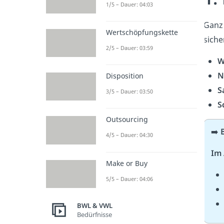
1/5 – Dauer: 04:03
Ganz 
Wertschöpfungskette
siche
2/5 – Dauer: 03:59
W
N
Disposition
S
3/5 – Dauer: 03:50
S
Outsourcing
➡️
4/5 – Dauer: 04:30
Im
Make or Buy
5/5 – Dauer: 04:06
BWL & VWL
Bedürfnisse