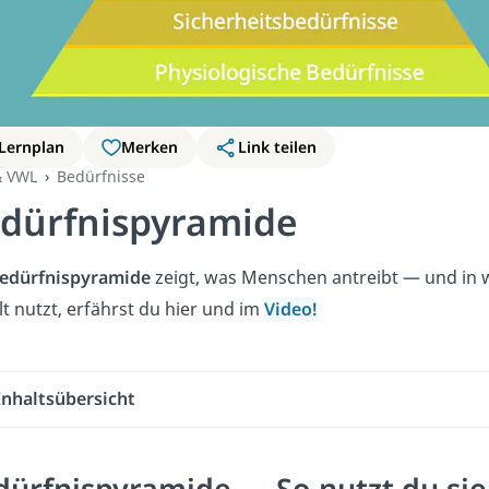
Lernplan
Merken
Link teilen
& VWL
Bedürfnisse
dürfnispyramide
edürfnispyramide
zeigt, was Menschen antreibt — und in we
lt nutzt, erfährst du hier und im
Video!
Inhaltsübersicht
dürfnispyramide — So nutzt du sie