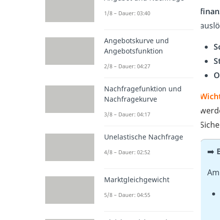
finan
1/8 – Dauer: 03:40
auslö
Angebotskurve und
S
Angebotsfunktion
S
2/8 – Dauer: 04:27
O
Nachfragefunktion und
Wich
Nachfragekurve
werde
3/8 – Dauer: 04:17
Siche
Unelastische Nachfrage
➡️
4/8 – Dauer: 02:52
A
Marktgleichgewicht
5/8 – Dauer: 04:55