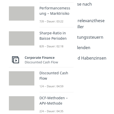
Erste Irrelevanzthese nach
Performancemess
Modigliani/Miller
ung – Marktrisiko
Dauer: 06:26
Zweite und dritte Irrelevanzthese
7/8 – Dauer: 03:22
nach Modigliani/Miller
Dauer: 06:24
Sharpe-Ratio in
Gewinn- und Abgeltungssteuern
Baisse Perioden
Dauer: 04:48
8/8 – Dauer: 02:18
Insolvenz und Dividenden
Dauer: 06:19
Corporate Finance
Gespaltene Soll- und Habenzinsen
Discounted Cash Flow
Dauer: 04:05
Discounted Cash
Flow
1/4 – Dauer: 04:59
DCF-Methoden –
APV-Methode
2/4 – Dauer: 04:35