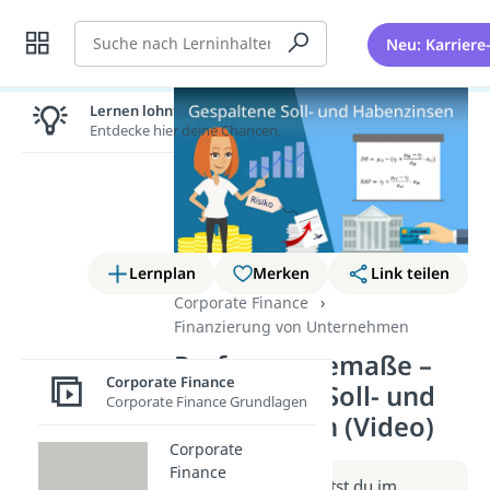
Suche
Neu: Karriere
Lernen lohnt sich!
Entdecke hier deine Chancen.
Lernplan
Merken
Link teilen
Corporate Finance
Finanzierung von Unternehmen
Performancemaße –
Corporate Finance
Gespaltene Soll- und
Corporate Finance Grundlagen
Habenzinsen (Video)
Corporate
Finance
Weitere Infos erhältst du im