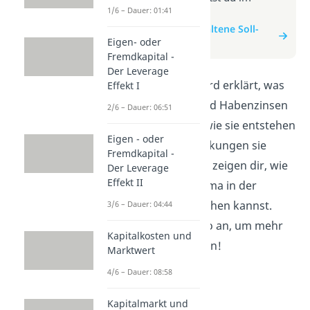
1/6 – Dauer: 01:41
Beitrag zum Video
zum Beitrag: Gespaltene Soll-
Eigen- oder
und Habenzinsen
Fremdkapital -
Der Leverage
In diesem Video wird erklärt, was
Effekt I
gespaltene Soll- und Habenzinsen
2/6 – Dauer: 06:51
sind. Du erfährst, wie sie entstehen
Eigen - oder
und welche Auswirkungen sie
Fremdkapital -
haben können. Wir zeigen dir, wie
Der Leverage
Effekt II
du mit diesem Thema in der
Buchhaltung umgehen kannst.
3/6 – Dauer: 04:44
Schau dir das Video an, um mehr
Kapitalkosten und
darüber zu erfahren!
Marktwert
4/6 – Dauer: 08:58
Kapitalmarkt und