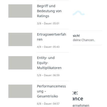
Begriff und
Bedeutung von
Ratings
3/8 – Dauer: 05:01
Ertragswertverfah
Lernen lohnt sich!
ren
Entdecke hier deine Chancen.
4/8 – Dauer: 05:43
Entity- und
Equity-
Multiplikatoren
5/8 – Dauer: 06:59
Performancemess
ung –
Weitere Inhalte:
Gesamtrisiko
Corporate Finance
6/8 – Dauer: 04:57
Finanzierung von Unternehmen