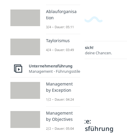
Ablauforganisa
tion
3/4 – Dauer: 05:11
Taylorismus
Lernen lohnt sich!
4/4 – Dauer: 03:49
Entdecke hier deine Chancen.
Unternehmensführung
Management - Führungsstile
Management
by Exception
1/2 – Dauer: 04:24
Management
by Objectives
Weitere Inhalte:
Unternehmensführung
2/2 – Dauer: 05:04