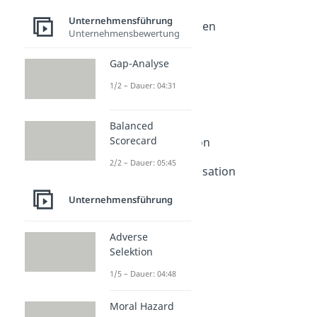
Organisationsformen
Unternehmensführung
Organisationsformen
Unternehmensbewertung
Dauer: 05:56
Einliniensystem
Gap-Analyse
Dauer: 03:46
Stabliniensystem
1/2 – Dauer: 04:31
Dauer: 03:54
Mehrliniensystem
Balanced
Dauer: 04:04
Scorecard
Spartenorganisation
Dauer: 05:05
2/2 – Dauer: 05:45
Funktionale Organisation
Dauer: 04:35
Matrixorganisation
Unternehmensführung
Dauer: 05:03
Adverse
Selektion
1/5 – Dauer: 04:48
Moral Hazard