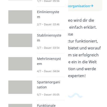
zum Video
1/7 – Dauer: 05:56
zum Beitrag: Matrixorganisation
Einliniensyste
m
In diesem Erklärvideo wird dir die
2/7 – Dauer: 03:46
Matrixorganisation einfach erklärt.
Du erfährst, wie diese
Stabliniensyste
m
Organisationsstruktur funktioniert,
welche Vorteile sie bietet und worauf
3/7 – Dauer: 03:54
du achten musst, um sie erfolgreich
Mehrliniensyst
umzusetzen. Tauche ein in die Welt
em
der Matrixorganisation und werde
4/7 – Dauer: 04:04
zum Organisationsexperten!
Spartenorgani
sation
5/7 – Dauer: 05:05
Funktionale