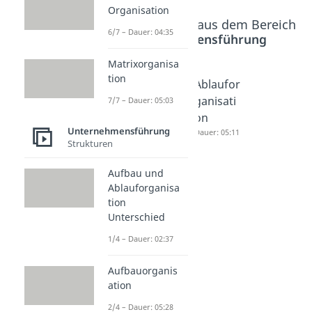
Organisation
Beliebte Inhalte aus dem Bereich
6/7 – Dauer: 04:35
Unternehmensführung
Matrixorganisa
tion
Aufbau
Aufbauo
Ablaufor
und
rganisati
ganisati
7/7 – Dauer: 05:03
Ablaufor
on
on
Unternehmensführung
ganisati
Dauer: 05:28
Dauer: 05:11
Strukturen
on
Untersc
Aufbau und
hied
Ablauforganisa
Dauer: 02:37
tion
Unterschied
1/4 – Dauer: 02:37
Aufbauorganis
ation
2/4 – Dauer: 05:28