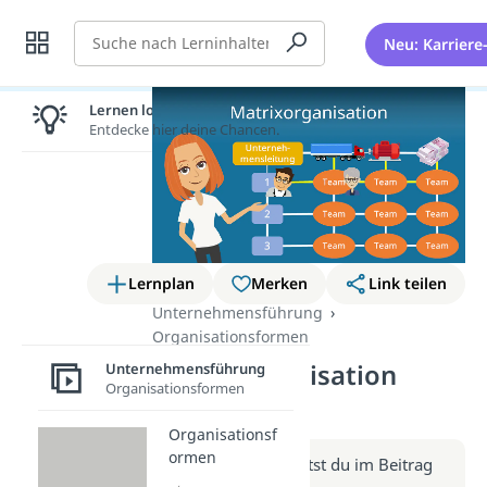
Suche
Neu: Karriere
Lernen lohnt sich!
Entdecke hier deine Chancen.
Lernplan
Merken
Link teilen
Unternehmensführung
Organisationsformen
Matrixorganisation
Unternehmensführung
Organisationsformen
(Video)
Organisationsf
ormen
Weitere Infos erhältst du im Beitrag