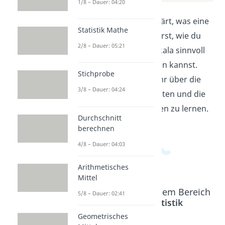
1/8 – Dauer: 04:20
In diesem Video wird erklärt, was eine
Statistik Mathe
Ordinalskala ist. Du erfährst, wie du
2/8 – Dauer: 05:21
Daten auf einer Ordinalskala sinnvoll
einordnen und vergleichen kannst.
Stichprobe
Mach dich bereit, um mehr über die
3/8 – Dauer: 04:24
verschiedenen Maßeinheiten und die
Bedeutung von Rangfolgen zu lernen.
Durchschnitt
berechnen
4/8 – Dauer: 04:03
Arithmetisches
Mittel
Beliebte Inhalte aus dem Bereich
5/8 – Dauer: 02:41
Deskriptive Statistik
Geometrisches