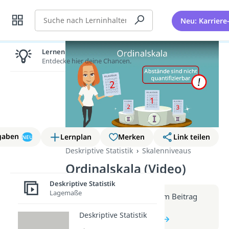
Suche
Neu: Karriere
Lernen lohnt sich!
Entdecke hier deine Chancen.
gaben
Lernplan
Merken
Link teilen
NEU
Deskriptive Statistik
Skalenniveaus
Ordinalskala (Video)
Deskriptive Statistik
Lagemaße
Weitere Infos erhältst du im Beitrag
zum Video
Deskriptive Statistik
zum Beitrag: Ordinalskala