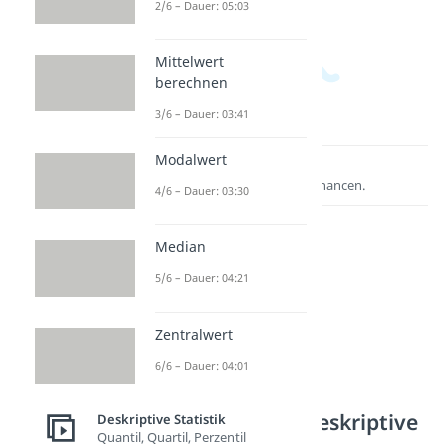
2/6 – Dauer: 05:03
Mittelwert
berechnen
3/6 – Dauer: 03:41
Modalwert
Lernen lohnt sich!
Entdecke hier deine Chancen.
4/6 – Dauer: 03:30
Median
5/6 – Dauer: 04:21
Zentralwert
6/6 – Dauer: 04:01
Weitere Inhalte: Deskriptive
Deskriptive Statistik
Quantil, Quartil, Perzentil
Statistik