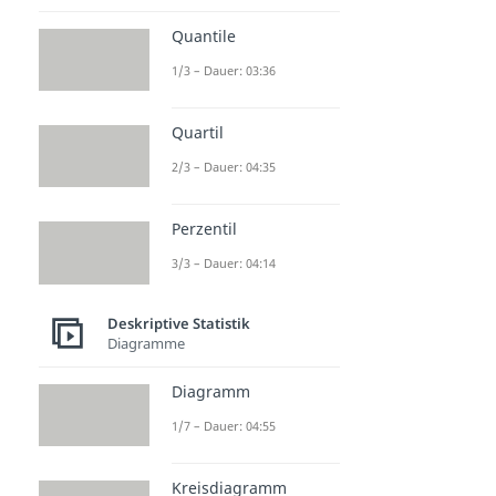
Skalenniveaus
Quantile
Skalenniveaus
1/3 – Dauer: 03:36
Dauer: 02:25
Nominalskala
Dauer: 02:47
Quartil
Ordinalskala
2/3 – Dauer: 04:35
Dauer: 03:21
Kardinalskala
Dauer: 02:22
Perzentil
Intervallskala
Dauer: 02:51
3/3 – Dauer: 04:14
Deskriptive Statistik
Diagramme
Diagramm
1/7 – Dauer: 04:55
Kreisdiagramm