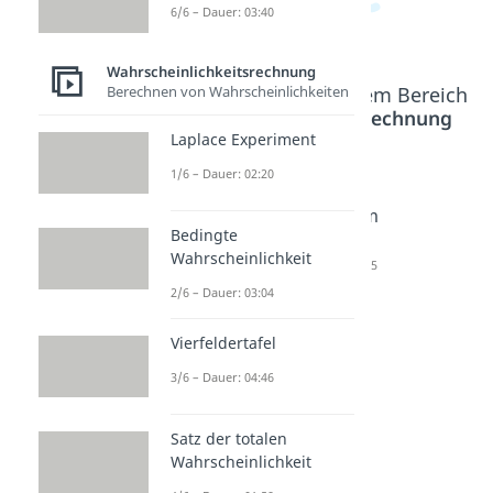
6/6 – Dauer: 03:40
Wahrscheinlichkeitsrechnung
Beliebte Inhalte aus dem Bereich
Berechnen von Wahrscheinlichkeiten
Wahrscheinlichkeitsrechnung
Laplace Experiment
1/6 – Dauer: 02:20
Baumdia
Pfadreg
Venn
gramm
el
Diagram
Bedingte
Dauer: 05:04
Dauer: 03:09
m
Wahrscheinlichkeit
Dauer: 02:05
2/6 – Dauer: 03:04
Vierfeldertafel
3/6 – Dauer: 04:46
Satz der totalen
Wahrscheinlichkeit