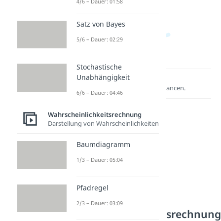
4/6 – Dauer: 01:58
Satz von Bayes
5/6 – Dauer: 02:29
Stochastische
Unabhängigkeit
Lernen lohnt sich!
Entdecke hier deine Chancen.
6/6 – Dauer: 04:46
Wahrscheinlichkeitsrechnung
Darstellung von Wahrscheinlichkeiten
Baumdiagramm
1/3 – Dauer: 05:04
Pfadregel
Weitere Inhalte:
2/3 – Dauer: 03:09
Wahrscheinlichkeitsrechnun