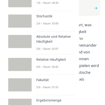
zum Video
1/6 – Dauer: 04:30
zum Beitrag: Stochastische
Unabhängigkeit
Stochastik
2/6 – Dauer: 03:00
In diesem Video wird erklärt, was
stochastische Unabhängigkeit
Absolute und Relative
bedeutet. Du erfährst, wann
Häufigkeit
Ereignisse unabhängig voneinander
3/6 – Dauer: 02:07
sind und wie du das anhand von
Wahrscheinlichkeiten erkennen
Relative Häufigkeit
kannst. Mit einfachen Beispielen wird
4/6 – Dauer: 03:43
dir gezeigt, wie du stochastische
Unabhängigkeit in der Praxis
Fakultät
anwenden kannst.
5/6 – Dauer: 01:55
Ergebnismenge