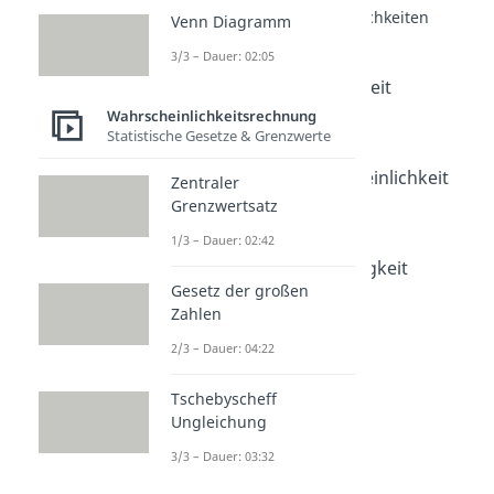
Berechnen von Wahrscheinlichkeiten
Venn Diagramm
Laplace Experiment
3/3 – Dauer: 02:05
Dauer: 02:20
Bedingte Wahrscheinlichkeit
Dauer: 03:04
Wahrscheinlichkeitsrechnung
Vierfeldertafel
Statistische Gesetze & Grenzwerte
Dauer: 04:46
Satz der totalen Wahrscheinlichkeit
Zentraler
Dauer: 01:58
Grenzwertsatz
Satz von Bayes
1/3 – Dauer: 02:42
Dauer: 02:29
Stochastische Unabhängigkeit
Gesetz der großen
Dauer: 04:46
Zahlen
2/3 – Dauer: 04:22
Tschebyscheff
Ungleichung
3/3 – Dauer: 03:32