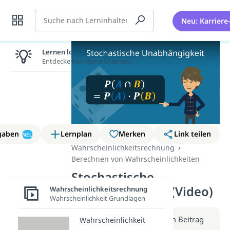
Suche
Neu: Karriere
Lernen lohnt sich!
Entdecke hier deine Chancen.
gaben
Lernplan
Merken
Link teilen
NEU
Wahrscheinlichkeitsrechnung
Berechnen von Wahrscheinlichkeiten
Stochastische
Unabhängigkeit (Video)
Wahrscheinlichkeitsrechnung
Wahrscheinlichkeit Grundlagen
Weitere Infos erhältst du im Beitrag
Wahrscheinlichkeit