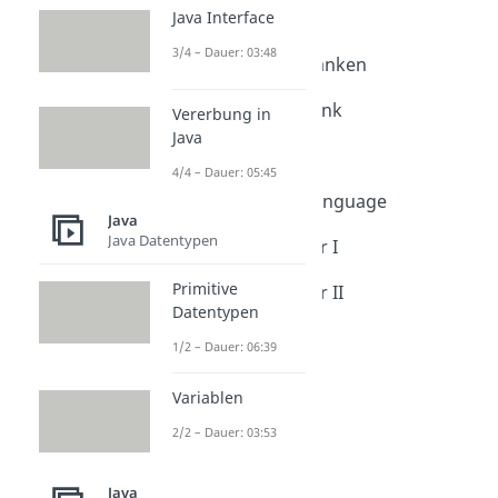
Java Interface
Datenbank
Dauer: 05:46
3/4 – Dauer: 03:48
Aufbau von Datenbanken
Dauer: 03:39
Relationale Datenbank
Vererbung in
Dauer: 05:53
Java
ER-Modell
4/4 – Dauer: 05:45
Dauer: 05:54
Structured Query Language
Java
Dauer: 04:24
Java Datentypen
Schichtenarchitektur I
Dauer: 04:28
Primitive
Schichtenarchitektur II
Datentypen
Dauer: 04:19
1/2 – Dauer: 06:39
Variablen
2/2 – Dauer: 03:53
Java