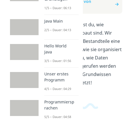
zum Beitrag: Aufbau von
Datenbanken
1/5 – Dauer: 06:13
Java Main
In diesem Video lernst du, wie
2/5 – Dauer: 04:13
Datenbanken aufgebaut sind. Wir
erklären dir, welche Bestandteile eine
Hello World
Datenbank hat und wie sie organisiert
Java
sind. So verstehst du, wie Daten
3/5 – Dauer: 01:56
gespeichert und abgerufen werden
Unser erstes
können. Hol dir das Grundwissen
Programm
über Datenbanken jetzt!
4/5 – Dauer: 04:29
Programmiersp
rachen
5/5 – Dauer: 04:58