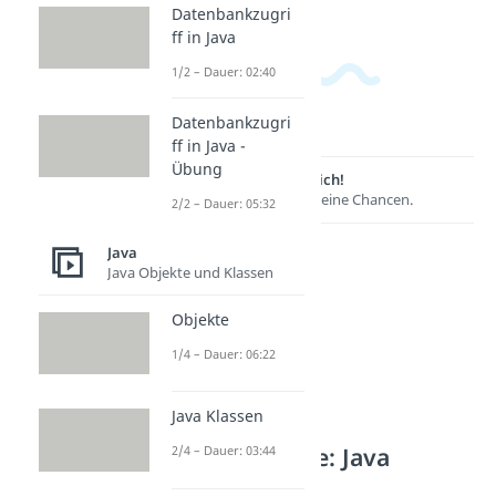
Datenbankzugri
ff in Java
1/2 – Dauer: 02:40
Datenbankzugri
ff in Java -
Übung
Lernen lohnt sich!
Entdecke hier deine Chancen.
2/2 – Dauer: 05:32
Java
Java Objekte und Klassen
Objekte
1/4 – Dauer: 06:22
Java Klassen
Weitere Inhalte: Java
2/4 – Dauer: 03:44
Datenbanken