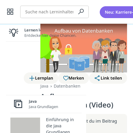
Suche
Neu: Karriere
Lernen lohnt sich!
Entdecke hier deine Chancen.
Lernplan
Merken
Link teilen
Java
Datenbanken
Aufbau von
Java
Datenbanken (Video)
Java Grundlagen
Einführung in
Weitere Infos erhältst du im Beitrag
die Java
zum Video
Grundlagen