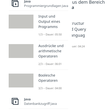
Beliebte Inhalte aus dem Bereich
Java
Programmiergrundlagen Java
Java
Input und
Output eines
Relation
ER-
Structur
Programms
ale
Modell
ed Query
Datenba
Dauer: 05:54
Languag
1/3 – Dauer: 05:50
nk
e
Ausdrücke und
Dauer: 05:53
Dauer: 04:24
arithmetische
Operatoren
2/3 – Dauer: 06:01
Boolesche
Operatoren
3/3 – Dauer: 04:00
Java
Datenbankzugriff Java