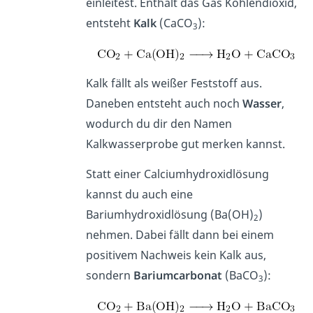
einleitest. Enthält das Gas Kohlendioxid,
entsteht
Kalk
(CaCO
):
3
Kalk fällt als weißer Feststoff aus.
Daneben entsteht auch noch
Wasser
,
wodurch du dir den Namen
Kalkwasserprobe gut merken kannst.
Statt einer Calciumhydroxidlösung
kannst du auch eine
Bariumhydroxidlösung (Ba(OH)
)
2
nehmen. Dabei fällt dann bei einem
positivem Nachweis kein Kalk aus,
sondern
Bariumcarbonat
(BaCO
):
3