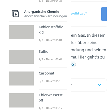
1/1 – Dauer: 04:36
Was ist
Anorganische Chemie
Kohlenstoffdioxid?
Anorganische Verbindungen
(00:12)
Kohlenstoffdio
xid
Kohlenstoffdioxid ist ein Gas. In diesem
1/7 – Dauer: 05:01
Beitrag erfährst du alles über seine
Eigenschaften, Verwendung und seinen
Sulfid
Einfluss auf unser Klima. Hier geht’s zu
2/7 – Dauer: 03:44
unserem kurzen
Video
!
Carbonat
3/7 – Dauer: 05:19
Inhaltsübersicht
Chlorwasserst
off
Was ist
4/7 – Dauer: 03:17