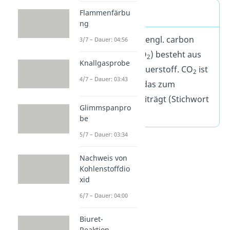
CO
Definition
Flammenfärbu
2
ng
Kohlenstoffdioxid (engl. carbon
3/7 – Dauer: 04:56
dioxide, Formel: CO
) besteht aus
2
Knallgasprobe
Kohlenstoff und Sauerstoff. CO
ist
2
4/7 – Dauer: 03:43
ein farbloses Gas, das zum
Treibhauseffekt beiträgt (Stichwort
Glimmspanpro
Klimawandel).
be
5/7 – Dauer: 03:34
Nachweis von
Kohlenstoffdio
xid
6/7 – Dauer: 04:00
Biuret-
Reaktion