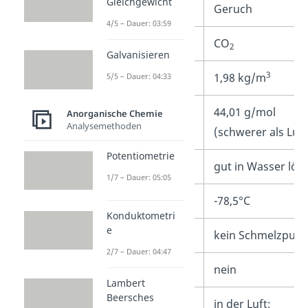
Gleichgewicht
Geruch
4/5 – Dauer: 03:59
Summenformel
CO
2
Galvanisieren
3
Dichte
1,98 kg/m
5/5 – Dauer: 04:33
Molare Masse
44,01 g/mol
Anorganische Chemie
Analysemethoden
(schwerer als Luft
Potentiometrie
Löslichkeit
gut in Wasser lösl
1/7 – Dauer: 05:05
Sublimationspunkt
-78,5°C
Konduktometri
e
Schmelzpunkt
kein Schmelzpunk
2/7 – Dauer: 04:47
Brennbar
nein
Lambert
Beersches
Vorkommen
in der Luft;