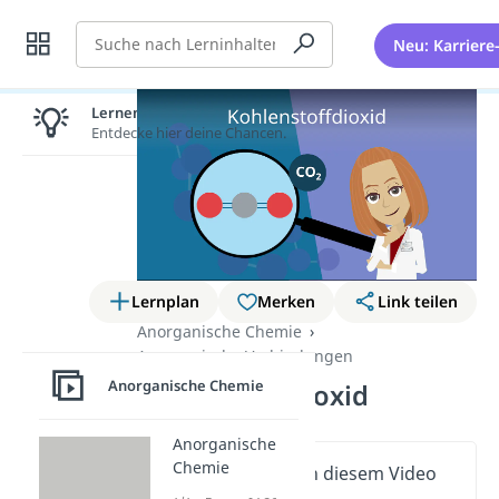
Suche
Neu: Karriere
Lernen lohnt sich!
Entdecke hier deine Chancen.
Lernplan
Merken
Link teilen
Anorganische Chemie
Anorganische Verbindungen
Anorganische Chemie
Kohlenstoffdioxid
Anorganische
Chemie
Wichtige Inhalte in diesem Video