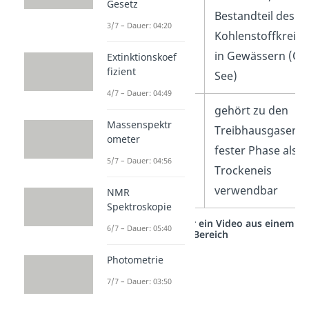
Gesetz
Bestandteil des
3/7 – Dauer: 04:20
Kohlenstoffkreisl
in Gewässern (Oz
Extinktionskoef
fizient
See)
4/7 – Dauer: 04:49
Besonderheiten
gehört zu den
Massenspektr
Treibhausgasen; i
ometer
fester Phase als
5/7 – Dauer: 04:56
Trockeneis
verwendbar
NMR
Spektroskopie
Studyflix vernetzt: Hier ein Video aus einem
6/7 – Dauer: 05:40
anderen Bereich
Photometrie
7/7 – Dauer: 03:50