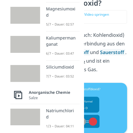
Kohlenstoffdioxid?
Magnesiumoxi
zur Stelle im Video springen
d
(00:12)
5/7 – Dauer: 02:57
Kohlenstoffdioxid (auch: Kohlendioxid)
Kaliumperman
ist eine chemische Verbindung aus den
ganat
Elementen
Kohlenstoff
und
Sauerstoff
.
6/7 – Dauer: 03:47
Es hat die Formel
CO
und ist ein
2
Siliciumdioxid
geruch- und farbloses Gas.
7/7 – Dauer: 03:52
Anorganische Chemie
Salze
Natriumchlori
d
1/3 – Dauer: 04:11