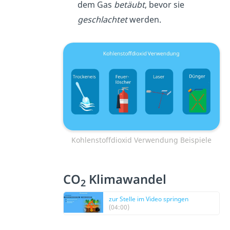
dem Gas
betäubt
, bevor sie
geschlachtet
werden.
Kohlenstoffdioxid Verwendung Beispiele
CO
Klimawandel
2
zur Stelle im Video springen
(04:00)