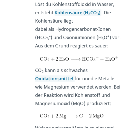
Löst du Kohlenstoffdioxid in Wasser,
entsteht
Kohlensäure
(H
CO
)
. Die
2
3
Kohlensäure liegt
dabei
als
Hydrogencarbonat-Ionen
–
+
(HCO
) und Oxoniumionen (H
O
) vor.
3
3
Aus dem Grund reagiert es sauer:
CO
kann als schwaches
2
Oxidationsmittel
für unedle Metalle
wie Magnesium verwendet werden. Bei
der Reaktion wird Kohlenstoff und
Magnesiumoxid (MgO) produziert: