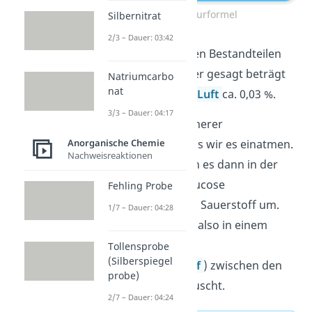
CO2 Strukturformel
Silbernitrat
2/3 – Dauer: 03:42
Das Gas gehört zu den Bestandteilen
unserer
Luft
. Genauer gesagt beträgt
Natriumcarbo
nat
der CO
-Anteil in der
Luft
ca. 0,03 %.
2
3/3 – Dauer: 04:17
Wir atmen CO
in höherer
2
Konzentration aus, als wir es einatmen.
Anorganische Chemie
Nachweisreaktionen
Die Pflanzen wandeln es dann in der
Photosynthese
in Glucose
Fehling Probe
(Traubenzucker) und Sauerstoff um.
1/7 – Dauer: 04:28
Die Verbindung wird also in einem
ständigen
Kreislauf
Tollensprobe
(Silberspiegel
(
Kohlenstoffkreislauf
) zwischen den
probe)
Erdsphären ausgetauscht.
2/7 – Dauer: 04:24