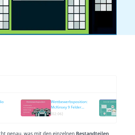
lio
Wettbewerbsposition:
Por
McKinsey 9 Felder
McK
ät
Matrix
Str
(02:06)
(04
cht genau, was mit den einzelnen
Bestandteilen