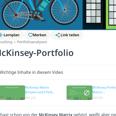
Lernplan
Merken
Link teilen
sulting
Portfolioanalysen
cKinsey-Portfolio
Wichtige Inhalte in diesem Video
McKinsey Matrix
McKinsey Portfo
Beispiel und 9 Felder
Matrix:
Matrix
Marktattraktivit
(00:28)
(00:49)
hast schon von der
McKinsey Matrix
gehört, weißt aber ni