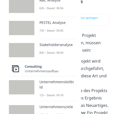
Definition eines
ABC Analyse
Projekts
6/8 – Dauer: 06:56
zur Stelle im Video springen
(00:14)
PESTEL Analyse
7/8 – Dauer: 05:45
Damit ein Vorhaben als Projekt
bezeichnet werden kann, müssen
Stakeholderanalyse
einige
Merkmale
erfüllt sein:
8/8 – Dauer: 04:34
Einmaligkeit:
Ein Projekt wird
Consulting
nicht regelmäßig durchgeführt,
Unternehmensaufbau
sondern genau auf diese Art und
Unternehmensleitbi
Weise nur einmal.
ld
Klares Ziel:
Am Ende des Projekts
1/5 – Dauer: 05:18
steht ein bestimmtes Ergebnis
oder Ziel, meist etwas Neuartiges.
Unternehmensziele
Zeitliche Begrenzung:
Ein Projekt