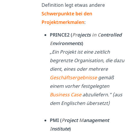
Definition legt etwas andere
Schwerpunkte bei den
Projektmerkmalen
:
PRINCE2 (
Pr
ojects
in
C
ontrolled
E
nvironments
)
„Ein Projekt ist eine zeitlich
begrenzte Organisation, die dazu
dient, eines oder mehrere
Geschäftsergebnisse
gemäß
einem vorher festgelegten
Business Case
abzuliefern.“ (aus
dem Englischen übersetzt)
PMI (
P
roject
M
anagement
I
nstitute
)