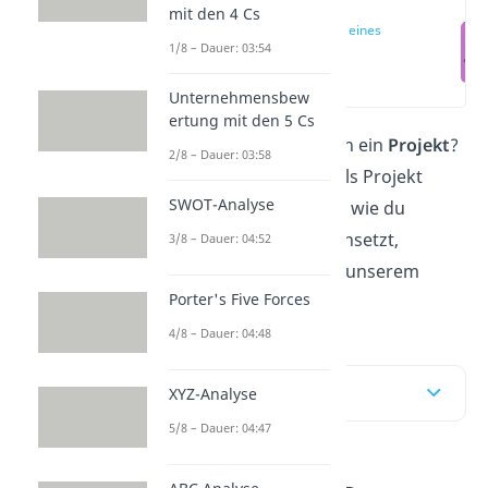
mit den 4 Cs
Definition eines
1/8 – Dauer: 03:54
Projekts
(00:14)
Unternehmensbew
ertung mit den 5 Cs
Was genau ist eigentlich ein
Projekt
?
2/8 – Dauer: 03:58
Ob du dein Vorhaben als Projekt
SWOT-Analyse
bezeichnen kannst und wie du
Projektmanagement einsetzt,
3/8 – Dauer: 04:52
erfährst du hier und in unserem
Porter's Five Forces
Video
!
4/8 – Dauer: 04:48
Inhaltsübersicht
XYZ-Analyse
5/8 – Dauer: 04:47