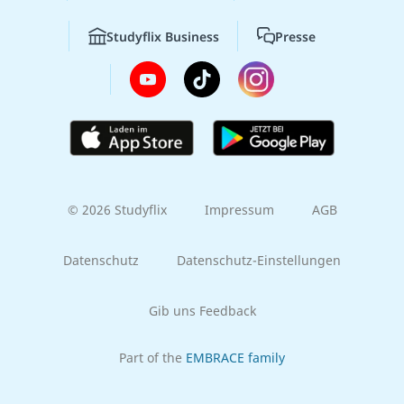
Studyflix Business
Presse
© 2026 Studyflix
Impressum
AGB
Datenschutz
Datenschutz-Einstellungen
Gib uns Feedback
Part of the
EMBRACE family