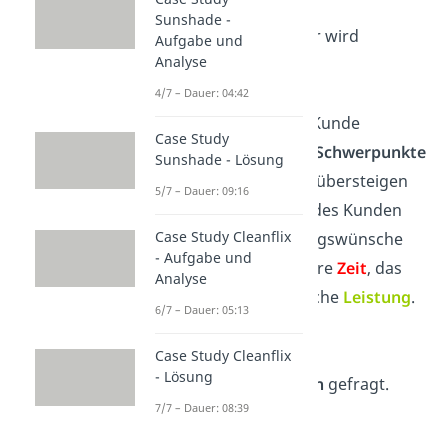
Sunshade -
Als umfassender Faktor wird
Aufgabe und
Analyse
manchmal noch die
Kundenzufriedenheit
4/7 – Dauer: 04:42
hinzugenommen. Der Kunde
Case Study
bestimmt am Ende die
Schwerpunkte
Sunshade - Lösung
im Dreieck
. Manchmal übersteigen
5/7 – Dauer: 09:16
überhöhte Ansprüche des Kunden
Case Study Cleanflix
oder ständige Änderungswünsche
- Aufgabe und
aber auch die verfügbare
Zeit
, das
Analyse
Budget
oder die mögliche
Leistung
.
6/7 – Dauer: 05:13
Hier ist eine offene und
wertschätzende
Case Study Cleanflix
- Lösung
Kundenkommunikation
gefragt.
7/7 – Dauer: 08:39