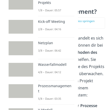
Projekts
Was ist
Projektmanagement?
1/8 – Dauer: 05:57
zur Stelle im Video springen
Kick-off Meeting
(01:56)
2/8 – Dauer: 04:16
Bei deinem Vorhaben handelt es sich
Netzplan
um ein Projekt? Dann können dir bei
3/8 – Dauer: 06:42
der Durchführung
Methoden des
Projektmanagements
helfen. Sie
Wasserfallmodell
dienen dazu, die Abläufe des Projekts
4/8 – Dauer: 04:12
zu koordinieren und zu überwachen.
Alle Informationen zum Projekt
Prozessmanagemen
speicherst du dafür in einem
t
Projektmanagementsystem:
5/8 – Dauer: 03:35
Beschreibungen der
Prozesse
V-Modell