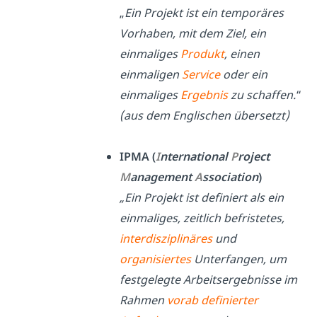
„
Ein Projekt ist ein temporäres
Vorhaben, mit dem Ziel, ein
einmaliges
Produkt
, einen
einmaligen
Service
oder ein
einmaliges
Ergebnis
zu schaffen.
“
(aus dem Englischen übersetzt)
IPMA (
I
nternational
P
roject
M
anagement
A
ssociation
)
„Ein Projekt ist definiert als ein
einmaliges, zeitlich befristetes,
interdisziplinäres
und
organisiertes
Unterfangen, um
festgelegte Arbeitsergebnisse im
Rahmen
vorab definierter