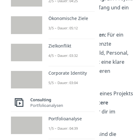
2/5 – Dauer: 04:25
hat einen klaren Anfang und ein
klares Ende.
Ökonomische Ziele
Bestimmte
3/5 – Dauer: 05:12
Rahmenbedingungen:
Für ein
Projekt liegen begrenzte
Zielkonflikt
Ressourcen vor (Geld, Personal,
4/5 – Dauer: 03:32
Zeit) und es besteht eine klare
Abgrenzung zu anderen
Corporate Identity
Vorhaben.
5/5 – Dauer: 03:04
Hinweis:
Die Definition eines Projekts
Consulting
ist nicht eindeutig.
Weitere
Portfolioanalysen
Definitionen
zeigen wir dir im
Portfolioanalyse
Beitrag.
1/5 – Dauer: 04:39
Beispiele für Projekte
sind die