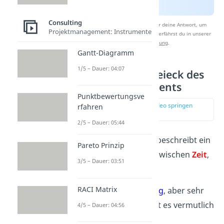
Consulting
Nach Beantwortung speichern wir deine Antwort, um
Projektmanagement: Instrumente
Studyflix zu verbessern. Mehr dazu erfährst du in unserer
Datenschutzerklärung
.
Gantt-Diagramm
1/5 – Dauer: 04:07
Das magische Dreieck des
Projektmanagements
Punktbewertungsve
zur Stelle im Video springen
rfahren
(02:24)
2/5 – Dauer: 05:44
Das magische Dreieck beschreibt ein
Pareto Prinzip
Spannungsverhältnis
zwischen
Zeit
,
3/5 – Dauer: 03:51
Geld
und
Leistung
:
RACI Matrix
Das Projekt soll
billig
, aber sehr
gut
sein? Dann geht es vermutlich
4/5 – Dauer: 04:56
nicht schnell
.