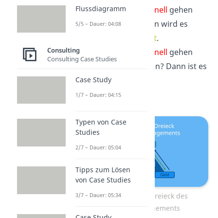
Flussdiagramm
Das Projekt soll
schnell
gehen
und
billig
sein? Dann wird es
5/5 – Dauer: 04:08
vermutlich
nicht gut
.
Consulting
Das Projekt soll
schnell
gehen
Consulting Case Studies
und sehr
gut
werden? Dann ist es
vermutlich
teuer
.
Case Study
1/7 – Dauer: 04:15
Typen von Case
Studies
2/7 – Dauer: 05:04
Tipps zum Lösen
von Case Studies
Das magische Dreieck des
3/7 – Dauer: 05:34
Projektmanagements
Case Study