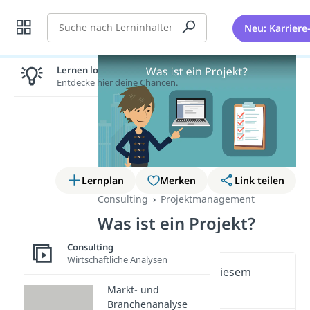
Suche
Neu: Karriere
Lernen lohnt sich!
Entdecke hier deine Chancen.
Lernplan
Merken
Link teilen
Consulting
Projektmanagement
Was ist ein Projekt?
Consulting
Wirtschaftliche Analysen
Wichtige Inhalte in diesem
Video
Markt- und
Branchenanalyse