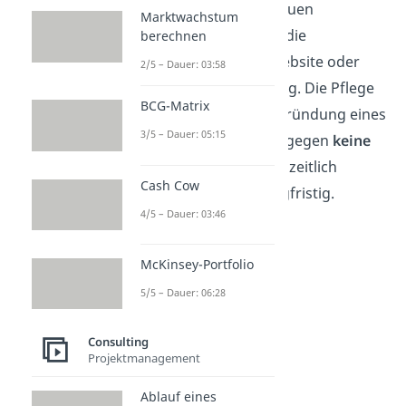
Durchführung einer neuen
Marktwachstum
Marketing-Kampagne, die
berechnen
Neuerstellung einer Website oder
2/5 – Dauer: 03:58
auch ein privater Umzug. Die Pflege
BCG-Matrix
der Website oder die Gründung eines
3/5 – Dauer: 05:15
Unternehmens sind dagegen
keine
Projekte
. Sie sind nicht zeitlich
Cash Cow
begrenzt und eher langfristig.
4/5 – Dauer: 03:46
McKinsey-Portfolio
5/5 – Dauer: 06:28
Consulting
Projektmanagement
Ablauf eines