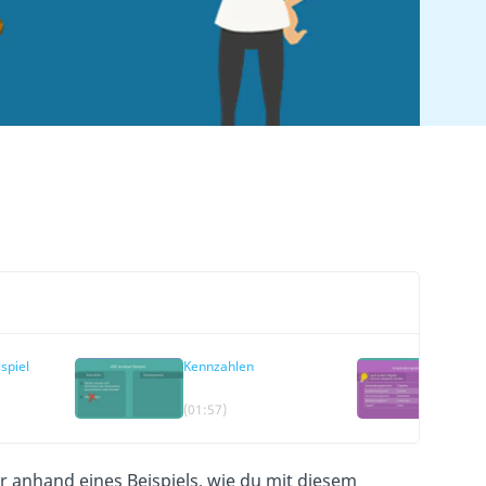
spiel
Kennzahlen
AB
An
(01:57)
(04
ir anhand eines Beispiels, wie du mit diesem