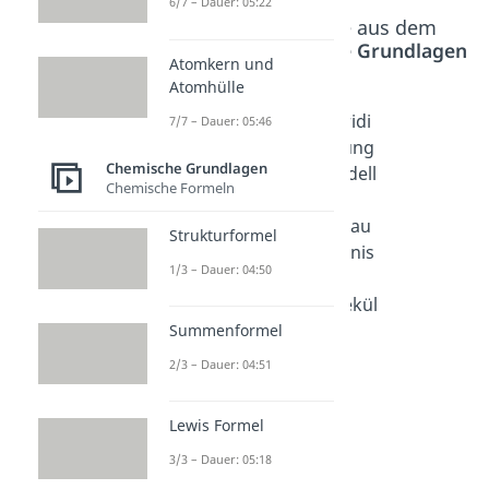
6/7 – Dauer: 05:22
Beliebte Inhalte aus dem
Bereich
Chemische Grundlagen
Atomkern und
Atomhülle
Orbital
Hybridi
Hybridi
7/7 – Dauer: 05:46
Dauer:
sierung
sierung
05:26
Chemische Grundlagen
Dauer:
smodell
Chemische Formeln
05:01
und
Aufbau
Strukturformel
organis
1/3 – Dauer: 04:50
cher
Molekül
e
Summenformel
Dauer:
2/3 – Dauer: 04:51
06:40
Lewis Formel
3/3 – Dauer: 05:18