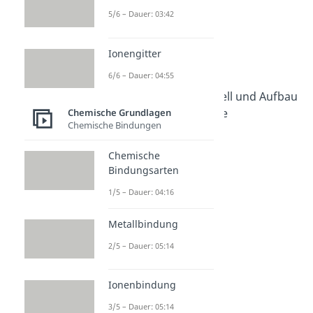
Orbitalmodell
5/6 – Dauer: 03:42
Dauer: 05:28
Orbital
Ionengitter
Dauer: 05:26
Hybridisierung
6/6 – Dauer: 04:55
Dauer: 05:01
Hybridisierungsmodell und Aufbau
organischer Moleküle
Chemische Grundlagen
Chemische Bindungen
Dauer: 06:40
Chemische
Bindungsarten
1/5 – Dauer: 04:16
Metallbindung
2/5 – Dauer: 05:14
Ionenbindung
3/5 – Dauer: 05:14