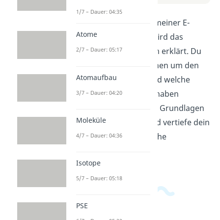
1/7 – Dauer: 04:35
In diesem Video auf meiner E-
Atome
Learning Plattform wird das
Orbitalmodell einfach erklärt. Du
2/7 – Dauer: 05:17
erfährst, wie Elektronen um den
Atomaufbau
Atomkern kreisen und welche
Formen die Orbitale haben
3/7 – Dauer: 04:20
können. Verstehe die Grundlagen
Moleküle
der Atomstruktur und vertiefe dein
Wissen über chemische
4/7 – Dauer: 04:36
Bindungen.
Isotope
5/7 – Dauer: 05:18
PSE