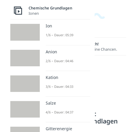
Chemische Grundlagen
Ionen
Ion
1/6 – Dauer: 05:39
Lernen lohnt sich!
Entdecke hier deine Chancen.
Anion
2/6 – Dauer: 04:46
Kation
3/6 – Dauer: 04:33
Salze
Weitere Inhalte:
4/6 – Dauer: 04:37
Chemische Grundlagen
Gitterenergie
Orbitalmodell