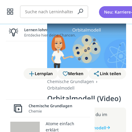
Suche
Neu: Karriere
Lernen lohnt sich!
Entdecke hier deine Chancen.
Lernplan
Merken
Link teilen
Chemische Grundlagen
Orbitalmodell
Orbitalmodell (Video)
Chemische Grundlagen
Chemie
Weitere Infos erhältst du im
Beitrag zum Video
Atome einfach
zum Beitrag: Orbitalmodell
erklärt