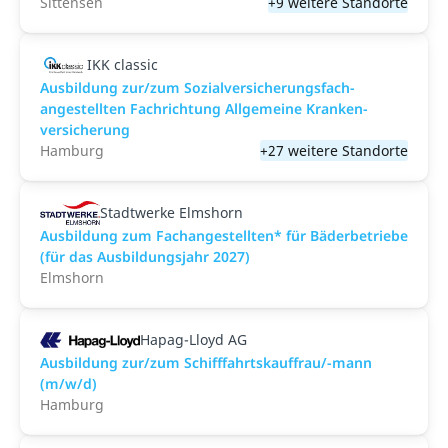
Sittensen
+9 weitere Standorte
IKK classic
Aus­bild­ung zur/zum Sozial­versicher­ungs­fach­
angestellten­ Fach­richtung All­gemeine Kranken­
versicher­ung
Hamburg
+27 weitere Standorte
Stadtwerke Elmshorn
Ausbildung zum Fachangestellten* für Bäderbetriebe
(für das Ausbildungsjahr 2027)
Elmshorn
Hapag-Lloyd AG
Ausbildung zur/zum Schifffahrtskauffrau/-mann
(m/w/d)
Hamburg