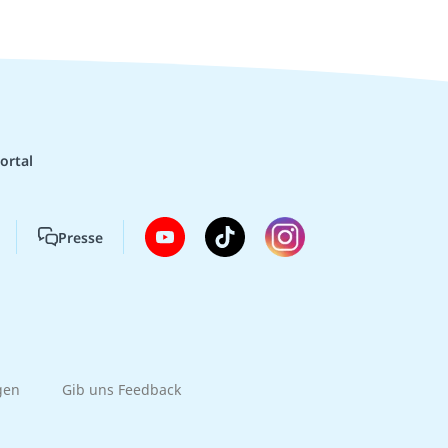
ortal
Presse
gen
Gib uns Feedback