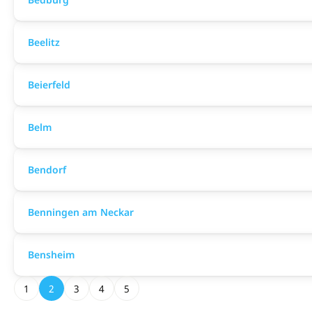
Beelitz
Beierfeld
Belm
Bendorf
Benningen am Neckar
Bensheim
1
2
3
4
5