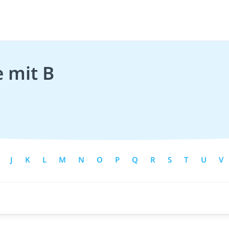
e mit B
J
K
L
M
N
O
P
Q
R
S
T
U
V