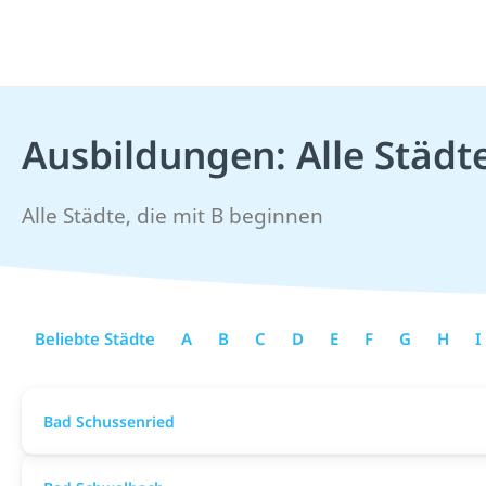
Ausbildungen: Alle Städt
Alle Städte, die mit B beginnen
Beliebte Städte
A
B
C
D
E
F
G
H
I
Bad Schussenried