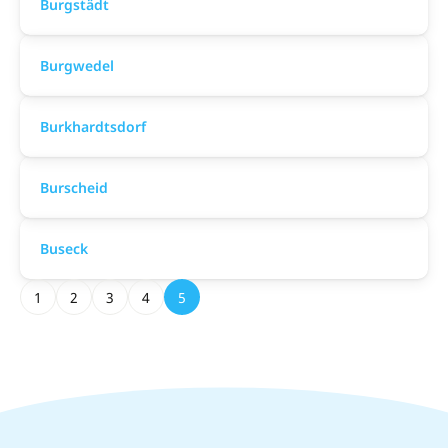
Burgstädt
Burgwedel
Burkhardtsdorf
Burscheid
Buseck
1
2
3
4
5