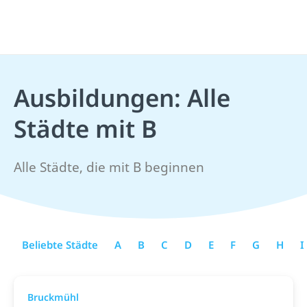
Ausbildungen: Alle
Städte mit B
Alle Städte, die mit B beginnen
Beliebte Städte
A
B
C
D
E
F
G
H
I
Bruckmühl