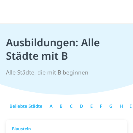
Ausbildungen: Alle
Städte mit B
Alle Städte, die mit B beginnen
Beliebte Städte
A
B
C
D
E
F
G
H
I
Blaustein