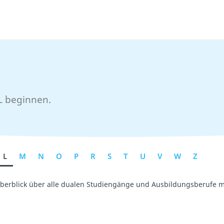
 L beginnen.
L
M
N
O
P
R
S
T
U
V
W
Z
Überblick über alle dualen Studiengänge und Ausbildungsberufe m