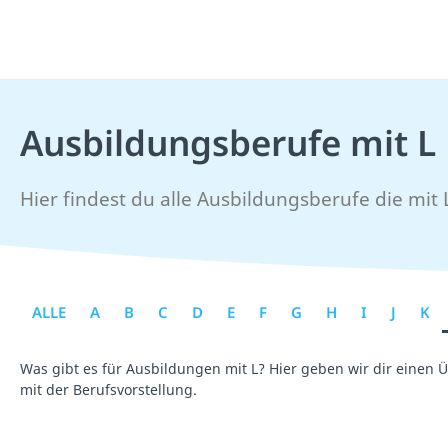
Ausbildungsberufe mit L
Hier findest du alle Ausbildungsberufe die mit
ALLE
A
B
C
D
E
F
G
H
I
J
K
Was gibt es für Ausbildungen mit L? Hier geben wir dir einen 
mit der Berufsvorstellung.