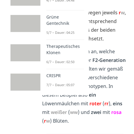
4/7 – Dauer: 04:48
Ihr
Genotyp
ist deswegen jeweils
r
w
,
Grüne
der
Phänotyp
dementsprechend
Gentechnik
rosa
, weil sich keines der beiden
5/7 – Dauer: 04:25
Allele eindeutig durchsetzt.
Therapeutisches
Schauen wir uns nun an, welche
Klonen
Nachkommen bei der
F2-Generation
6/7 – Dauer: 02:50
entstehen. Hier erhalten wir gemäß
CRISPR
der
Spaltungsregel
verschiedene
7/7 – Dauer: 05:07
Phänotypen und Genotypen. In
diesem Beispiel also
ein
Löwenmäulchen mit
roter
(
rr
),
eins
mit
weißer
(
ww
) und
zwei
mit
rosa
(
r
w
) Blüten.