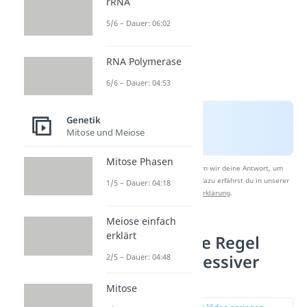
rRNA
5/6 – Dauer: 06:02
RNA Polymerase
6/6 – Dauer: 04:53
Genetik
Mitose und Meiose
Mitose Phasen
Nach Beantwortung speichern wir deine Antwort, um
Studyflix zu verbessern. Mehr dazu erfährst du in unserer
1/5 – Dauer: 04:18
Datenschutzerklärung
.
Meiose einfach
erklärt
2. Mendelsche Regel
dominant rezessiver
2/5 – Dauer: 04:48
Erbgang
Mitose