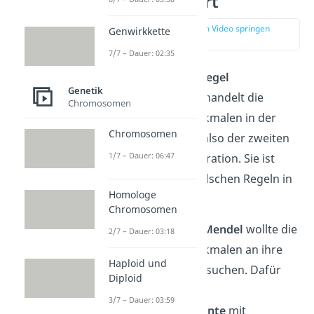
einfach erklärt
zur Stelle im Video springen
Genwirkkette
(00:14)
7/7 – Dauer: 02:35
Die
2. Mendelsche Regel
Genetik
(Spaltungsregel) behandelt die
Chromosomen
Vererbung von Merkmalen in der
Chromosomen
„Enkelgeneration”, also der zweiten
1/7 – Dauer: 06:47
Nachkommensgeneration. Sie ist
eine der drei Mendelschen Regeln in
Homologe
der Genetik.
Chromosomen
Der Mönch
Gregor Mendel
wollte die
2/7 – Dauer: 03:18
Vererbung von Merkmalen an ihre
Haploid und
Nachkommen untersuchen. Dafür
Diploid
führte er zahlreiche
3/7 – Dauer: 03:59
Kreuzungsexperimente
mit