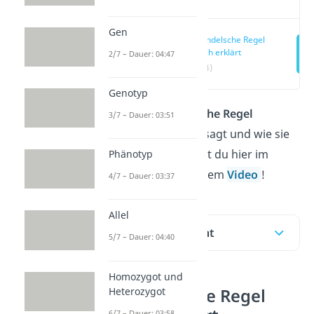
Gen
2. Mendelsche Regel
einfach erklärt
2/7 – Dauer: 04:47
(00:14)
Genotyp
Was die
2. Mendelsche Regel
3/7 – Dauer: 03:51
(Spaltungsregel) besagt und wie sie
funktioniert, erfährst du hier im
Phänotyp
Beitrag und in unserem
Video
!
4/7 – Dauer: 03:37
Allel
Inhaltsübersicht
5/7 – Dauer: 04:40
Homozygot und
Heterozygot
2. Mendelsche Regel
6/7 – Dauer: 03:58