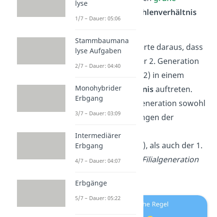
lyse
Nachkommen im
Zahlenverhältnis
1/7 – Dauer: 05:06
3
:
1
.
Stammbaumana
Mendel schlussfolgerte daraus, dass
lyse Aufgaben
Merkmalsformen der 2. Generation
2/7 – Dauer: 04:40
der Nachkommen (F2) in einem
Monohybrider
bestimmten
Verhältnis
auftreten.
Erbgang
Dabei zeigt die F2-Generation sowohl
3/7 – Dauer: 03:09
Merkmalsausprägungen der
Elterngeneration
Intermediärer
(
Parentalgeneration
), als auch der 1.
Erbgang
Tochtergeneration (
Filialgeneration
4/7 – Dauer: 04:07
1
).
Erbgänge
5/7 – Dauer: 05:22