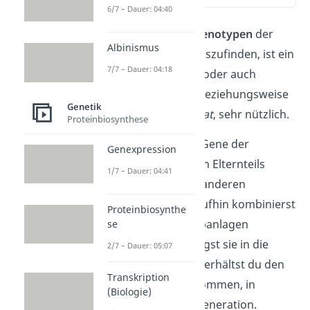
6/7 – Dauer: 04:40
Um die jeweiligen
Genotypen
der
Albinismus
Nachkommen herauszufinden, ist ein
7/7 – Dauer: 04:18
Kreuzungsquadrat
, oder auch
Kreuzungsschema
beziehungsweise
Genetik
Kombinationsquadrat
, sehr nützlich.
Proteinbiosynthese
Du trägst dafür die Gene der
Genexpression
Keimzellen
des einen Elternteils
1/7 – Dauer: 04:41
waagrecht und des anderen
senkrecht auf. Daraufhin kombinierst
Proteinbiosynthe
du die jeweiligen Erbanlagen
se
miteinander und trägst sie in die
2/7 – Dauer: 05:07
freien Felder ein. So erhältst du den
Transkription
Genotyp der Nachkommen, in
(Biologie)
diesem Fall der F2-Generation.