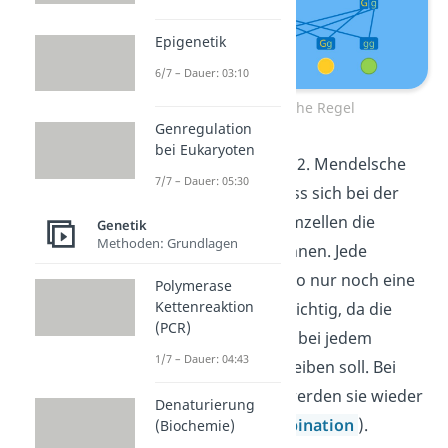
Epigenetik
6/7 – Dauer: 03:10
2. Mendelsche Regel
Genregulation
bei Eukaryoten
Schon gewusst?
Die 2. Mendelsche
7/7 – Dauer: 05:30
Regel zeigt auch, dass sich bei der
Herstellung von Keimzellen die
Genetik
Methoden: Grundlagen
beiden Allele auftrennen. Jede
Keimzelle enthält also nur noch eine
Polymerase
Kettenreaktion
Allel-Kopie. Das ist wichtig, da die
(PCR)
Zahl der Erbanlagen bei jedem
1/7 – Dauer: 04:43
Lebewesen gleich bleiben soll. Bei
einer Befruchtung werden sie wieder
Denaturierung
kombiniert (
Rekombination
).
(Biochemie)