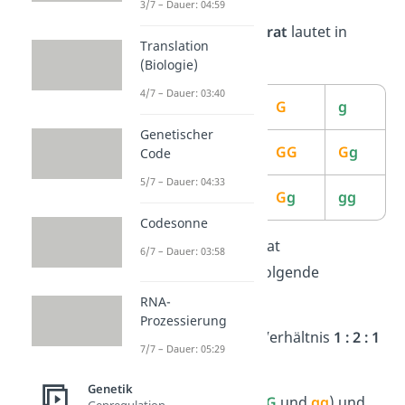
3/7 – Dauer: 04:59
Das
Kreuzungsquadrat
lautet in
Translation
diesem Fall:
(Biologie)
4/7 – Dauer: 03:40
Keimzellen
G
g
Genetischer
G
GG
G
g
Code
5/7 – Dauer: 04:33
g
G
g
gg
Codesonne
Die
F2-Generation
hat
6/7 – Dauer: 03:58
dementsprechend folgende
Genotypen
:
RNA-
Prozessierung
GG
,
G
g
und
gg
im Verhältnis
1 : 2 : 1
7/7 – Dauer: 05:29
Es treten jeweils zur
Genetik
Hälfte
reinerbige
(
GG
und
gg
) und
Genregulation