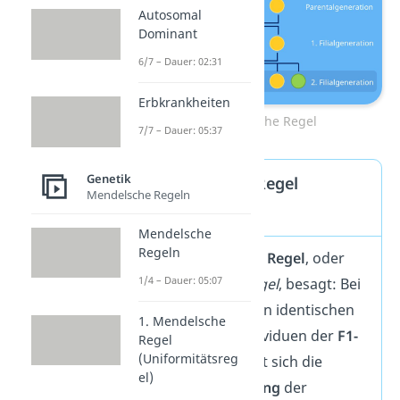
Autosomal
Dominant
6/7 – Dauer: 02:31
Erbkrankheiten
2. Mendelsche Regel
7/7 – Dauer: 05:37
Genetik
2. Mendelsche Regel
Mendelsche Regeln
Definition
Mendelsche
Regeln
Die
2. Mendelsche Regel
, oder
1/4 – Dauer: 05:07
auch
Spaltungsregel
, besagt: Bei
einer Kreuzung von identischen
1. Mendelsche
mischerbigen Individuen der
F1-
Regel
(Uniformitätsreg
Generation
spaltet sich die
el)
Merkmalsverteilung
der