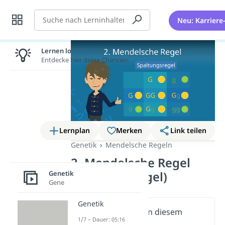
Suche
Neu: Karriere
Lernen lohnt sich!
Entdecke hier deine Chancen.
Lernplan
Merken
Link teilen
Genetik
Mendelsche Regeln
2. Mendelsche Regel
Genetik
(Spaltungsregel)
Gene
Genetik
Wichtige Inhalte in diesem
1/7 – Dauer: 05:16
Video