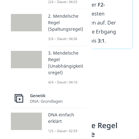
2/4 – Dauer: 04:53
Nachkommen in der
F2-
Generation
nach festen
2. Mendelsche
Zahlenverhältnissen auf. Der
Regel
(Spaltungsregel)
dominant-rezessive Erbgang
3/4 – Dauer: 04:36
folgt dem Verhältnis
3:1
.
3. Mendelsche
Regel
(Unabhängigkeit
sregel)
4/4 – Dauer: 04:10
Genetik
DNA: Grundlagen
DNA einfach
erklärt
2. Mendelsche Regel
1/5 – Dauer: 02:59
Grundbegriffe