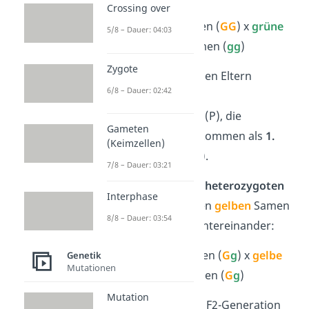
Crossing over
gelbe
Erbsensamen (
GG
) x
grüne
5/8 – Dauer: 04:03
Erbsensamen (
gg
)
Zygote
Merke:
Die reinerbigen Eltern
6/8 – Dauer: 02:42
bezeichnest du als
Parentalgeneration
(P), die
Gameten
mischerbigen Nachkommen als
1.
(Keimzellen)
Filialgeneration
(F1).
7/8 – Dauer: 03:21
Kreuzen wir nun die
heterozygoten
Interphase
Pflanzen (
G
g
) mit den
gelben
Samen
8/8 – Dauer: 03:54
der F1-Generation untereinander:
gelbe
E
rbsensamen (
G
g
) x
gelbe
Genetik
Mutationen
E
rbsensamen (
G
g
)
Mutation
Das Ergebnis: In der F2-Generation