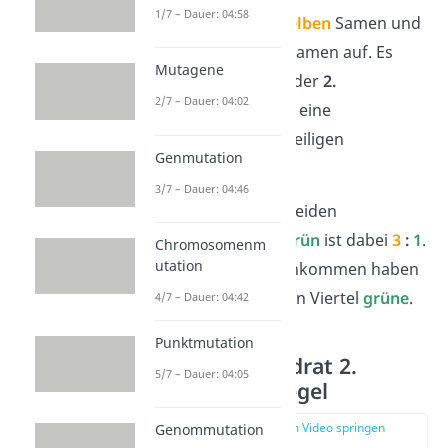
1/7 – Dauer: 04:58
treten Erbsen mit
gelben
Samen und
Erbsen mit
grünen
Samen auf. Es
Mutagene
erfolgt also, gemäß der
2.
2/7 – Dauer: 04:02
Mendelschen Regel
, eine
Aufspaltung der jeweiligen
Genmutation
Phänotypen.
3/7 – Dauer: 04:46
Das Verhältnis der beiden
Phänotypen
gelb
:
grün
ist dabei
3
:
1
.
Chromosomenm
utation
Drei Viertel der Nachkommen haben
also
gelbe
Samen, ein Viertel
grüne
.
4/7 – Dauer: 04:42
Punktmutation
Kreuzungsquadrat 2.
5/7 – Dauer: 04:05
Mendelsche Regel
zur Stelle im Video springen
Genommutation
(02:48)