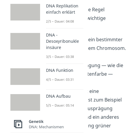
DNA Replikation
Für die 2. Mendelsche Regel
einfach erklärt
benötigst du einige wichtige
2/5 – Dauer: 04:08
Grundbegriffe
:
DNA -
Gen
: Ein Gen ist ein bestimmter
Desoxyribonukle
insäure
Abschnitt auf einem Chromosom.
Es ist für die
3/5 – Dauer: 03:38
Merkmalsausprägung — wie die
DNA Funktion
Samen- oder Blütenfarbe —
4/5 – Dauer: 03:31
verantwortlich.
Allel
: Ein Allel ist eine
DNA Aufbau
Genvariante. So ist zum Beispiel
5/5 – Dauer: 05:14
ein Allel für die Ausprägung
gelber Samen und ein anderes
Genetik
für die Ausprägung grüner
DNA: Mechanismen