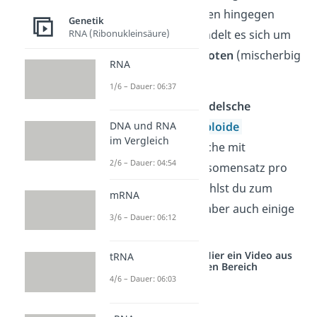
beiden Erbanlagen hingegen
Genetik
verschieden, handelt es sich um
RNA (Ribonukleinsäure)
einen
heterozygoten
(mischerbig
RNA
en) Genotyp.
1/6 – Dauer: 06:37
Achtung:
Die
2. Mendelsche
Regel
gilt nur für
diploide
DNA und RNA
im Vergleich
Lebewesen, also solche mit
2/6 – Dauer: 04:54
doppeltem
Chromosomensatz pro
Körperzelle. Dazu zählst du zum
mRNA
Beispiel Menschen, aber auch einige
3/6 – Dauer: 06:12
Tiere und Pflanzen.
Studyflix vernetzt: Hier ein Video aus
tRNA
einem anderen Bereich
4/6 – Dauer: 06:03