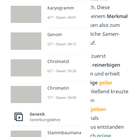
Erbsenpflanzen durch. Diese
Karyogramm
Pflanzen waren je in einem
Merkmal
4/7 – Dauer: 04:01
verschieden. Sie wiesen also zum
Beispiel unterschiedliche
Samen-
Genom
oder
Blütenfarben
auf.
5/7 – Dauer: 04:15
Mendel kreuzte nun zuerst
Chromatid
reinerbige
gelbe
mit
reinerbigen
6/7 – Dauer: 05:20
grünen
Erbsensamen und erhielt
identische
mischerbige
gelbe
Chromatin
Nachkommen. Anschließend kreuzte
7/7 – Dauer: 04:50
er diese mischerbigen
Erbsenpflanzen mit
gelben
Genetik
Erbsensamen nochmals
Vererbungslehre
untereinander. Daraus entstanden
Stammbaumana
sowohl
gelbe
, als auch
grüne