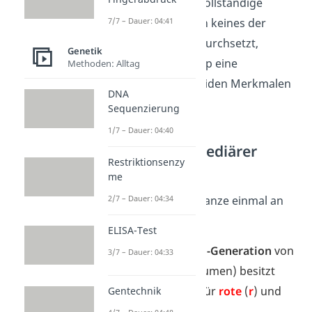
nicht eindeutig (unvollständige
Dominanz). Weil sich keines der
7/7 – Dauer: 04:41
beiden Elternallele durchsetzt,
Genetik
entsteht im Phänotyp eine
Methoden: Alltag
„
Mischform
” aus beiden Merkmalen
DNA
der Eltern.
Sequenzierung
1/7 – Dauer: 04:40
Beispiel intermediärer
Restriktionsenzy
Erbgang
me
Sehen wir uns das ganze einmal an
2/7 – Dauer: 04:34
einem Beispiel an:
ELISA-Test
Die
heterozygote
F1-Generation
von
3/7 – Dauer: 04:33
Löwenmäulchen (Blumen) besitzt
jeweils Erbanlagen für
rote
(
r
) und
Gentechnik
weiße
(
w
) Blüten.