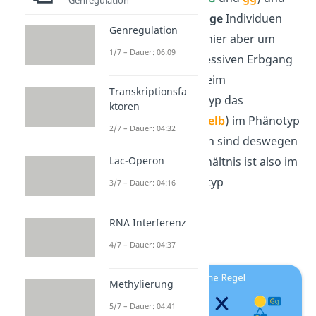
zur Hälfte
mischerbige
Individuen
Genregulation
(
G
g
) auf
.
Da es sich hier aber um
1/7 – Dauer: 06:09
einen dominant-rezessiven Erbgang
handelt, setzt sich beim
Transkriptionsfa
mischerbigen Genotyp das
ktoren
dominante Allel
G
(
gelb
)
im Phänotyp
2/7 – Dauer: 04:32
durch. 3 von 4 Samen sind deswegen
gelb
Lac-Operon
. Das Zahlenverhältnis ist also im
Phänotyp und Genotyp
3/7 – Dauer: 04:16
unterschiedlich.
RNA Interferenz
4/7 – Dauer: 04:37
Methylierung
5/7 – Dauer: 04:41