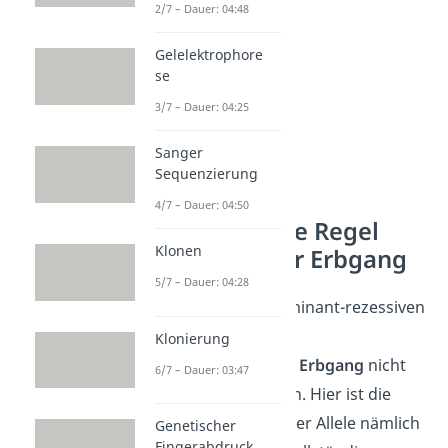
2/7 – Dauer: 04:48
Gelelektrophore
se
3/7 – Dauer: 04:25
Sanger
Sequenzierung
4/7 – Dauer: 04:50
2. Mendelsche Regel
Klonen
intermediärer Erbgang
5/7 – Dauer: 04:28
Anders als beim dominant-rezessiven
Erbgang, setzt sich
Klonierung
beim
intermediären Erbgang
nicht
6/7 – Dauer: 03:47
immer ein Allel durch. Hier ist die
Dominanz bestimmter Allele nämlich
Genetischer
Fingerabdruck