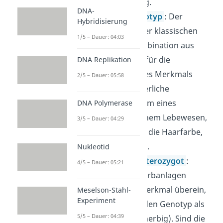
Samen zuständig.
DNA-
Genotyp
/
Phänotyp
: Der
Hybridisierung
Genotyp
ist in der klassischen
1/5 – Dauer: 04:03
Genetik
die Kombination aus
zwei Allelen, die für die
DNA Replikation
Ausprägung eines Merkmals
2/5 – Dauer: 05:58
sorgen. Die äußerliche
Erscheinungsform eines
DNA Polymerase
Merkmals bei einem Lebewesen,
3/5 – Dauer: 04:29
wie zum Beispiel die Haarfarbe,
ist der
Phänotyp
.
Nukleotid
Homozygot / heterozygot
:
4/5 – Dauer: 05:21
Stimmen beide Erbanlagen
(Allele) für ein Merkmal überein,
Meselson-Stahl-
Experiment
bezeichnest du den Genotyp als
5/5 – Dauer: 04:39
homozygot
(reinerbig). Sind die