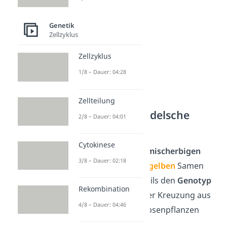
Genetik
Zellzyklus
Zellzyklus
1/8 – Dauer: 04:28
Zellteilung
Beispiel 2. Mendelsche
2/8 – Dauer: 04:01
Regel
Cytokinese
Sehen wir uns zwei
mischerbigen
3/8 – Dauer: 02:18
Erbsenpflanzen mit
gelben
Samen
an. Sie besitzen jeweils den
Genotyp
Rekombination
G
g
und sind aus einer Kreuzung aus
4/8 – Dauer: 04:46
zwei
reinerbigen
Erbsenpflanzen
entstanden: