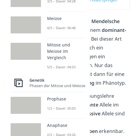
zur Stelle im Video springen
3/5 – Dauer: 04:28
(01:07)
Meiose
Betrachten wir die
2. Mendelsche
4/5 – Dauer: 06:48
Regel
zunächst an einem
dominant-
rezessiven
Erbgang. Bei dieser Art
Mitose und
von Erbgang setzt sich ein
Meiose im
dominantes Allel gegen ein
Vergleich
rezessives Allel durch. Nur das
5/5 – Dauer: 04:53
dominante Allel sorgt dann für eine
Genetik
Merkmalsausprägung
im Phänotyp.
Phasen der Mitose und Meiose
Merke:
In der Vererbungslehre
Prophase
schreibst du
dominante
Allele im
1/2 – Dauer: 05:03
Genotyp
groß
.
Rezessive
Allele sind
dagegen an
Anaphase
einem
Kleinbuchstaben
erkennbar.
2/2 – Dauer: 03:26