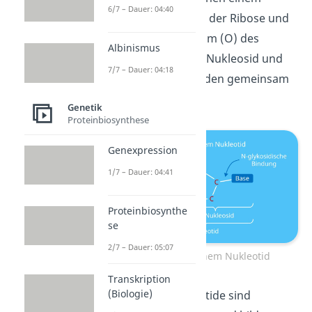
6/7 – Dauer: 04:40
Kohlenstoffatom (C) der Ribose und
einem Sauerstoffatom (O) des
Albinismus
Phosphatrestes. Ein Nukleosid und
7/7 – Dauer: 04:18
ein Phosphatrest bilden gemeinsam
ein Nukleotid.
Genetik
Proteinbiosynthese
Genexpression
1/7 – Dauer: 04:41
Proteinbiosynthe
se
2/7 – Dauer: 05:07
Bindungen in einem Nukleotid
Transkription
(Biologie)
Viele solcher Nukleotide sind