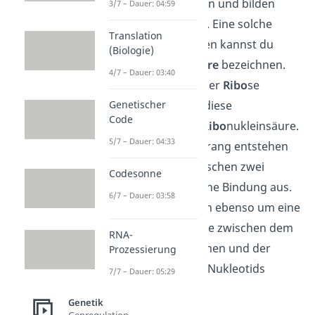
aneinandergebunden und bilden
3/7 – Dauer: 04:59
einen langen Strang. Eine solche
Translation
Kette aus Nukleotiden kannst du
(Biologie)
auch als
Nukleinsäure
bezeichnen.
4/7 – Dauer: 03:40
Da die RNS den Zucker
Ribo
se
enthält, nennt man diese
Genetischer
Code
Nukleinsäure auch
Ribo
nukleinsäure.
5/7 – Dauer: 04:33
Damit ein solcher Strang entstehen
kann, bildet sich zwischen zwei
Codesonne
Nukleotiden noch eine Bindung aus.
6/7 – Dauer: 03:58
Dabei handelt es sich ebenso um eine
Esterbindung, welche zwischen dem
RNA-
Phosphatrest des einen und der
Prozessierung
Ribose des anderen Nukleotids
7/7 – Dauer: 05:29
entsteht.
Genetik
Genregulation