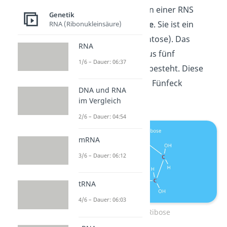
Der Zucker, den du in einer RNS
Genetik
findest, ist die
Ribose
. Sie ist ein
RNA (Ribonukleinsäure)
Fünffachzucker
(Pentose). Das
RNA
bedeutet, dass sie aus fünf
1/6 – Dauer: 06:37
Kohlenstoffatomen besteht. Diese
Atome sind in einem Fünfeck
DNA und RNA
angeordnet.
im Vergleich
2/6 – Dauer: 04:54
mRNA
3/6 – Dauer: 06:12
tRNA
4/6 – Dauer: 06:03
Bau der Ribose