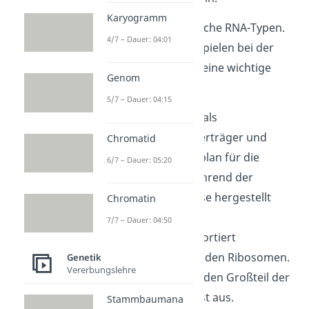
Karyogramm
Es gibt unterschiedliche RNA-Typen.
4/7 – Dauer: 04:01
Die meisten davon spielen bei der
Proteinbiosynthese eine wichtige
Genom
Rolle:
5/7 – Dauer: 04:15
Die
mRNA
dient als
Informationsüberträger und
Chromatid
enthält den Bauplan für die
6/7 – Dauer: 05:20
Proteine, die während der
Proteinbiosythese hergestellt
Chromatin
werden.
7/7 – Dauer: 04:50
Die
tRNA
transportiert
Aminosäuren zu den Ribosomen.
Genetik
Vererbungslehre
Die
rRNA
macht den Großteil der
Ribosomen selbst aus.
Stammbaumana