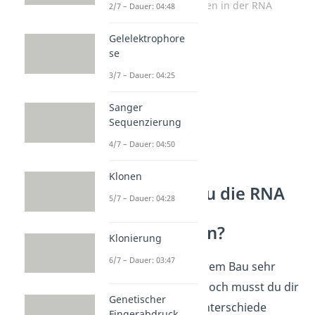
Richtungsangaben in der RNA
2/7 – Dauer: 04:48
Gelelektrophore
se
3/7 – Dauer: 04:25
Sanger
Sequenzierung
4/7 – Dauer: 04:50
Klonen
Wie kannst du die RNA
5/7 – Dauer: 04:28
von der DNA
unterscheiden?
Klonierung
6/7 – Dauer: 03:47
Die RNA ähnelt in ihrem Bau sehr
stark der DNA. Dennoch musst du dir
Genetischer
ein paar
bauliche
Unterschiede
Fingerabdruck