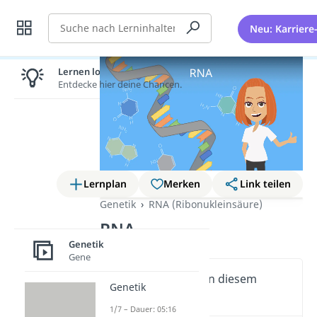
Suche
Neu: Karriere
Lernen lohnt sich!
Entdecke hier deine Chancen.
Lernplan
Merken
Link teilen
Genetik
RNA (Ribonukleinsäure)
RNA
Genetik
Gene
Wichtige Inhalte in diesem
Genetik
Video
1/7 – Dauer: 05:16