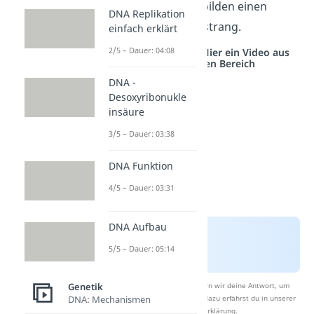
Nukleotiden. Diese bilden einen
DNA Replikation
sogenannten Einzelstrang.
einfach erklärt
2/5 – Dauer: 04:08
Studyflix vernetzt: Hier ein Video aus
einem anderen Bereich
DNA -
Desoxyribonukle
insäure
3/5 – Dauer: 03:38
DNA Funktion
4/5 – Dauer: 03:31
DNA Aufbau
5/5 – Dauer: 05:14
Genetik
Nach Beantwortung speichern wir deine Antwort, um
DNA: Mechanismen
Studyflix zu verbessern. Mehr dazu erfährst du in unserer
Datenschutzerklärung
.