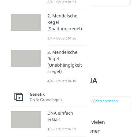
2/4 – Dauer: 04:53
2. Mendelsche
Regel
(Spaltungsregel)
3/4 – Dauer: 04:36
3. Mendelsche
Regel
(Unabhängigkeit
sregel)
Wie ist die RNA
4/4 – Dauer: 04:10
aufgebaut?
Genetik
DNA: Grundlagen
zur Stelle im Video springen
(01:13)
DNA einfach
erklärt
Die RNA besteht aus vielen
1/5 – Dauer: 02:59
aneinander gebundenen