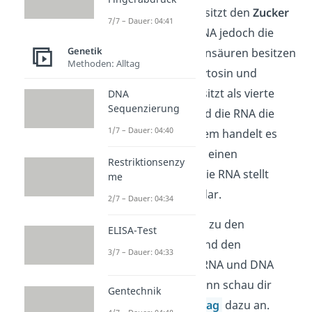
merken. Die DNA besitzt den
Zucker
7/7 – Dauer: 04:41
Desoxyribose, die RNA jedoch die
Genetik
Ribose. Beide Nukleinsäuren besitzen
Methoden: Alltag
die Basen Adenin, Cytosin und
Guanin. Die DNA besitzt als vierte
DNA
Sequenzierung
Base das
Thymin
und die RNA die
1/7 – Dauer: 04:40
Base
Uracil.
Außerdem handelt es
sich bei der DNA um einen
Restriktionsenzy
Doppelstrang
und die RNA stellt
me
einen
Einzelstrang
dar.
2/7 – Dauer: 04:34
Wenn du noch mehr zu den
ELISA-Test
Gemeinsamkeiten und den
3/7 – Dauer: 04:33
Unterschieden von RNA und DNA
wissen möchtest, dann schau dir
Gentechnik
gerne unseren
Beitrag
dazu an.