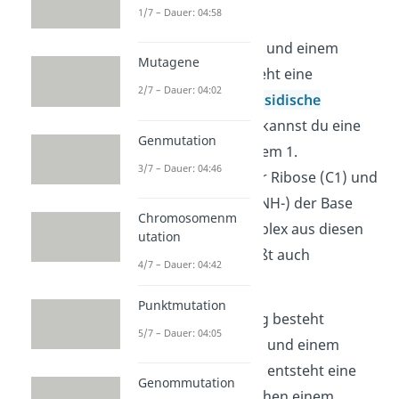
Bindungen aus.
1/7 – Dauer: 04:58
Zwischen einer Base und einem
Mutagene
Ribosemolekül besteht eine
2/7 – Dauer: 04:02
sogenannte
N-glykosidische
Bindung
. Darunter kannst du eine
Genmutation
Bindung zwischen dem 1.
3/7 – Dauer: 04:46
Kohlenstoffatom der Ribose (C1) und
der Aminogruppe (-NH-) der Base
Chromosomenm
verstehen. Der Komplex aus diesen
utation
zwei Bausteinen heißt auch
4/7 – Dauer: 04:42
Nukleosid
.
Punktmutation
Eine weitere Bindung besteht
5/7 – Dauer: 04:05
zwischen der Ribose und einem
Phosphatrest. Dabei entsteht eine
Genommutation
Ester
bindung
zwischen einem