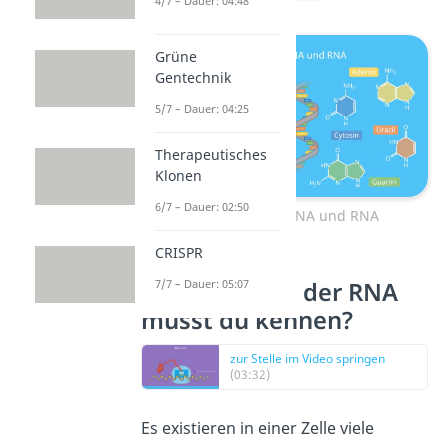
4/7 – Dauer: 04:48
Grüne
Gentechnik
5/7 – Dauer: 04:25
Therapeutisches
Klonen
6/7 – Dauer: 02:50
Vergleich der DNA und RNA
CRISPR
Welche Arten der RNA
7/7 – Dauer: 05:07
musst du kennen?
zur Stelle im Video springen
(03:32)
Es existieren in einer Zelle viele