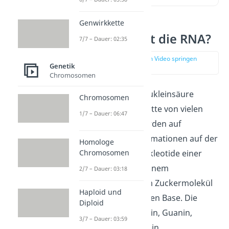
Genwirkkette
Was genau ist die RNA?
7/7 – Dauer: 02:35
zur Stelle im Video springen
Genetik
(00:11)
Chromosomen
Die RNA oder Ribonukleinsäure
Chromosomen
besteht aus einer Kette von vielen
1/7 – Dauer: 06:47
Nukleotiden. Sie werden auf
Grundlage der Informationen auf der
Homologe
Chromosomen
DNA erstellt. Die Nukleotide einer
RNA bestehen aus einem
2/7 – Dauer: 03:18
Phosphatrest, einem Zuckermolekül
Haploid und
und einer organischen Base. Die
Diploid
Basen können Cytosin, Guanin,
3/7 – Dauer: 03:59
Adenin und Uracil sein.