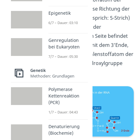
Ribose. Daher ist diese Richtung der
Epigenetik
RNA die
5’Richtung
(sprich: 5-Strich)
6/7 – Dauer: 03:10
mit dem 5’Ende. Auf der
gegenüberliegenden Seite befindet
Genregulation
sich die
3’Richtung
mit dem 3’Ende,
bei Eukaryoten
denn am dritten Kohlenstoffatom der
7/7 – Dauer: 05:30
Ribose liegt eine Hydroxylgruppe
Genetik
(OH-Gruppe).
Methoden: Grundlagen
Polymerase
Kettenreaktion
(PCR)
1/7 – Dauer: 04:43
Denaturierung
(Biochemie)