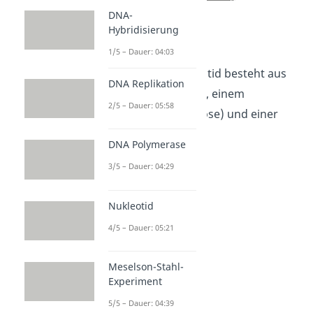
DNA-
Hybridisierung
Bestandteile
1/5 – Dauer: 04:03
Ein einzelnes Nukleotid besteht aus
DNA Replikation
einem Phosphatrest, einem
2/5 – Dauer: 05:58
Zuckermolekül (Ribose) und einer
organischen Base.
DNA Polymerase
3/5 – Dauer: 04:29
Nukleotid
4/5 – Dauer: 05:21
Meselson-Stahl-
Experiment
Die Ribose
5/5 – Dauer: 04:39