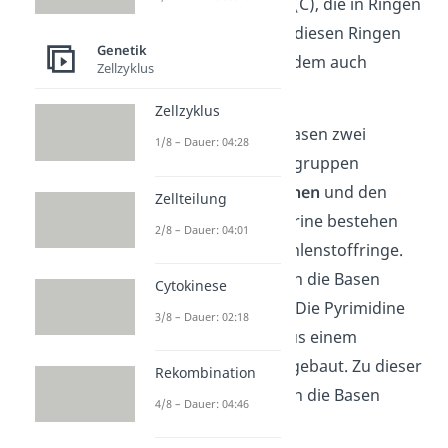
Kohlenstoffatomen (C), die in Ringen
angeordnet sind. In diesen Ringen
Genetik
befinden sich außerdem auch
Zellzyklus
Stickstoffatome (N).
Zellzyklus
Du kannst die vier Basen zwei
1/8 – Dauer: 04:28
verschiedenen Stoffgruppen
zuordnen: Den
Purinen
und den
Zellteilung
Pyrimidinen
. Die Purine bestehen
2/8 – Dauer: 04:01
aus zwei solcher Kohlenstoffringe.
Diese Struktur haben die Basen
Cytokinese
Adenin und Guanin. Die Pyrimidine
3/8 – Dauer: 02:18
dagegen sind nur aus einem
Kohlenstoffring aufgebaut. Zu dieser
Rekombination
Stoffgruppe gehören die Basen
4/8 – Dauer: 04:46
Cytosin und Uracil.