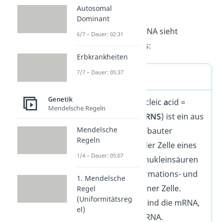
Autosomal
einem Strang.
Dominant
Eine Definition der RNA sieht
6/7 – Dauer: 02:31
folgendermaßen aus:
Erbkrankheiten
7/7 – Dauer: 05:37
RNA Definition
Genetik
RNA (engl.
R
ibo
n
ucleic
a
cid =
Mendelsche Regeln
R
ibo
n
uklein
s
äure
RNS
) ist ein aus
Mendelsche
Nukleotiden aufgebauter
Regeln
Einzelstrang
in jeder Zelle eines
1/4 – Dauer: 05:07
Lebewesens. Ribonukleinsäuren
sind wichtige Informations- und
1. Mendelsche
Funktionsträger einer Zelle.
Regel
(Uniformitätsreg
Wichtige Formen sind die mRNA,
el)
die tRNA und die rRNA.