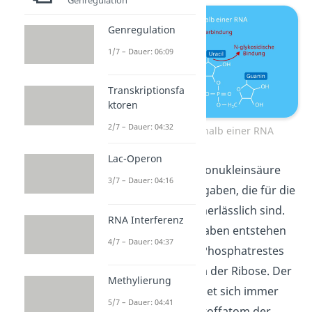
Genregulation
1/7 – Dauer: 06:09
Transkriptionsfa
ktoren
2/7 – Dauer: 04:32
Bindungen innerhalb einer RNA
Lac-Operon
Innerhalb dieser Ribonukleinsäure
3/7 – Dauer: 04:16
gibt es Richtungsangaben, die für die
Funktion der RNA unerlässlich sind.
RNA Interferenz
Diese Richtungsangaben entstehen
4/7 – Dauer: 04:37
durch die Lage des Phosphatrestes
am Kohlenstoffatom der Ribose. Der
Methylierung
Phosphatrest befindet sich immer
5/7 – Dauer: 04:41
am fünften Kohlenstoffatom der