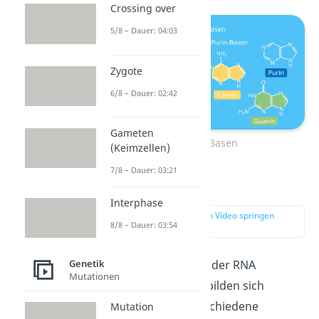
Crossing over
5/8 – Dauer: 04:03
Zygote
6/8 – Dauer: 02:42
Gameten
Bau der Basen
(Keimzellen)
7/8 – Dauer: 03:21
Bindungen
Interphase
zur Stelle im Video springen
8/8 – Dauer: 03:54
(02:06)
Genetik
Damit die Bausteine der RNA
Mutationen
aneinander haften, bilden sich
zwischen ihnen verschiedene
Mutation