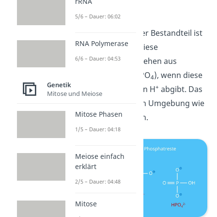
rRNA
Phosphatrest
5/6 – Dauer: 06:02
Ein weiterer wichtiger Bestandteil ist
RNA Polymerase
der
Phosphatrest
. Diese
6/6 – Dauer: 04:53
Phosphatreste entstehen aus
Phosphorsäure (H
PO
), wenn diese
3
4
Genetik
+
Wasserstoffprotonen H
abgibt. Das
Mitose und Meiose
ist in einer wässrigen Umgebung wie
Mitose Phasen
in einer Zelle möglich.
1/5 – Dauer: 04:18
Meiose einfach
erklärt
2/5 – Dauer: 04:48
Mitose