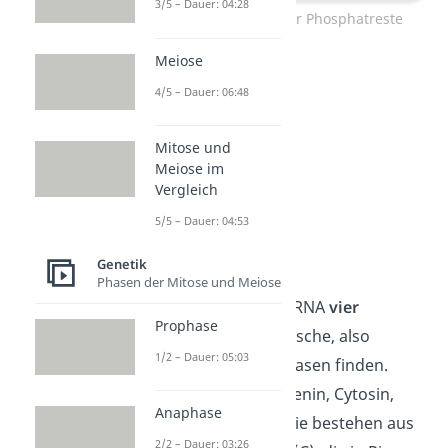
3/5 – Dauer: 04:28
Strukturformeln der Phosphatreste
Meiose
4/5 – Dauer: 06:48
Mitose und
Meiose im
Vergleich
5/5 – Dauer: 04:53
Genetik
RNA Basen
Phasen der Mitose und Meiose
Du kannst bei einer RNA
vier
Prophase
verschiedene organische, also
1/2 – Dauer: 05:03
kohlenstoffhaltige Basen finden.
Diese Basen sind Adenin, Cytosin,
Anaphase
Guanin und Uracil. Sie bestehen aus
2/2 – Dauer: 03:26