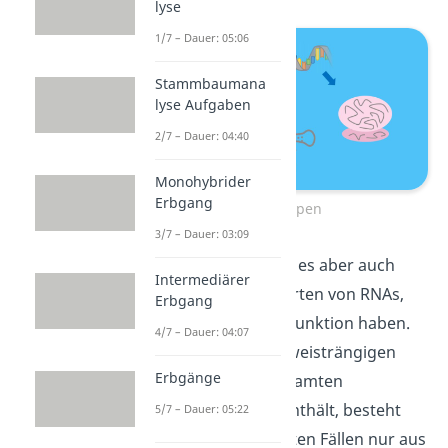
lyse
1/7 – Dauer: 05:06
Stammbaumana
lyse Aufgaben
2/7 – Dauer: 04:40
Monohybrider
Erbgang
RNA-Typen
3/7 – Dauer: 03:09
Darüber hinaus gibt es aber auch
Intermediärer
noch viele weitere Arten von RNAs,
Erbgang
die alle ihre eigene Funktion haben.
4/7 – Dauer: 04:07
Im Gegensatz zur zweisträngigen
Erbgänge
DNA, welche die gesamten
Erbinformationen enthält, besteht
5/7 – Dauer: 05:22
die RNA in den meisten Fällen nur aus