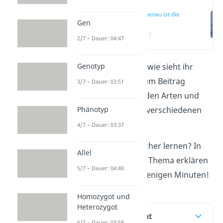
Was genau ist die
Gen
RNA?
(00:11)
2/7 – Dauer: 04:47
Genotyp
Was ist die RNA und wie sieht ihr
Aufbau aus? In diesem Beitrag
3/7 – Dauer: 03:51
erfährst du alles zu den Arten und
Phänotyp
den Funktionen der verschiedenen
RNAs.
4/7 – Dauer: 03:37
Du willst noch einfacher lernen? In
Allel
unserem
Video
zum Thema erklären
5/7 – Dauer: 04:40
wir dir alles in nur wenigen Minuten!
Homozygot und
Heterozygot
Inhaltsübersicht
6/7 – Dauer: 03:58