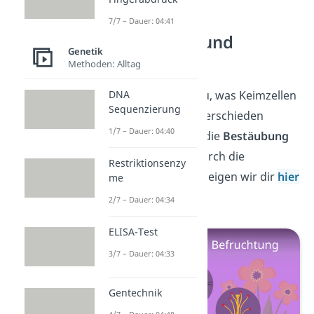
7/7 – Dauer: 04:41
Bestäubung und
Genetik
Befruchtung
Methoden: Alltag
DNA
Super! Jetzt weißt du, was Keimzellen
Sequenzierung
sind und wie sie unterschieden
1/7 – Dauer: 04:40
werden. Wie genau die
Bestäubung
und Befruchtung
durch die
Restriktionsenzy
Keimzellen abläuft, zeigen wir dir
hier
me
im Beitrag.
2/7 – Dauer: 04:34
ELISA-Test
3/7 – Dauer: 04:33
Gentechnik