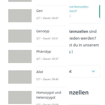
Was sind Keimzellen
Gen
(Gameten)?
(00:13)
2/7 – Dauer: 04:47
Genotyp
Du fragst dich, was
Keimzellen
sind
und wie sie unterschieden werden?
3/7 – Dauer: 03:51
Die Antworten findest du in unserem
Phänotyp
Beitr
ag
und im
Video
!
4/7 – Dauer: 03:37
Inhaltsübersicht
Allel
5/7 – Dauer: 04:40
Was sind Keimzellen
Homozygot und
Heterozygot
(Gameten)?
6/7 – Dauer: 03:58