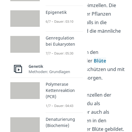
Pflanzen besitzen Keimzellen. Die
Epigenetik
Geschlechtszellen der Pflanzen
unterteilst du ebenfalls in die
6/7 – Dauer: 03:10
weibliche
Eizelle
und die männliche
Genregulation
Samenzelle
:
bei Eukaryoten
Die Eizelle wird in den
7/7 – Dauer: 05:30
Fruchtblättern
der
Blüte
Genetik
gebildet, die sie schützen und mit
Methoden: Grundlagen
Nährstoffen versorgen.
Polymerase
Kettenreaktion
Männliche Samenzellen der
(PCR)
Pflanzen kennst du als
1/7 – Dauer: 04:43
Blütenstaub
oder auch als
Denaturierung
Pollen
. Sie werden in den
(Biochemie)
Staubblättern
der Blüte gebildet.