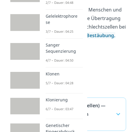
2/7 – Dauer: 04:48
Im Vergleich zu dem Menschen und
Gelelektrophore
den Tieren erfolgt die Übertragung
se
der männlichen Geschlechtszellen bei
3/7 – Dauer: 04:25
den Pflanzen durch
Bestäubung.
Sanger
Sequenzierung
4/7 – Dauer: 04:50
Klonen
5/7 – Dauer: 04:28
Klonierung
Gameten (Keimzellen) —
6/7 – Dauer: 03:47
häufigste Fragen
(ausklappen)
Genetischer
Fingerabdruck