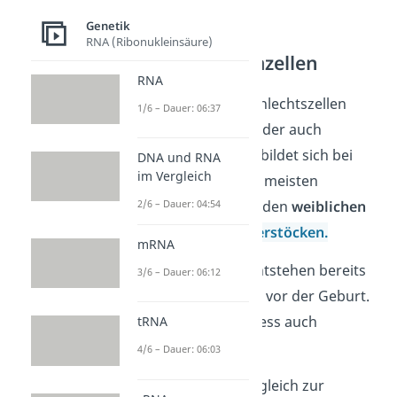
Genetik
RNA (Ribonukleinsäure)
Weibliche Keimzellen
RNA
Die weiblichen Geschlechtszellen
1/6 – Dauer: 06:37
nennst du
Eizellen
oder auch
Makrogameten
. Sie bildet sich bei
DNA und RNA
im Vergleich
den Frauen und den meisten
2/6 – Dauer: 04:54
weiblichen Tieren in den
weiblichen
Keimdrüsen
, den
Eierstöcken.
mRNA
Weibliche Eizellen entstehen bereits
3/6 – Dauer: 06:12
im
weiblichen Fötus
vor der Geburt.
Du nennst den Prozess auch
tRNA
Oogenese
.
4/6 – Dauer: 06:03
Die Eizelle ist im Vergleich zur