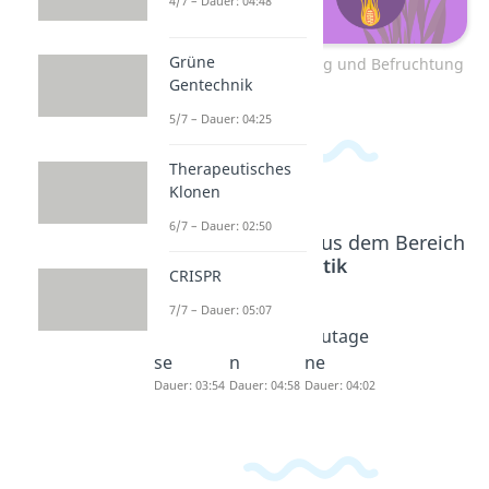
4/7 – Dauer: 04:48
Grüne
Zum Video: Bestäubung und Befruchtung
Gentechnik
5/7 – Dauer: 04:25
Therapeutisches
Klonen
6/7 – Dauer: 02:50
Beliebte Inhalte aus dem Bereich
Genetik
CRISPR
7/7 – Dauer: 05:07
Interpha
Mutatio
Mutage
se
n
ne
Dauer: 03:54
Dauer: 04:58
Dauer: 04:02