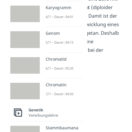
vollständigem
Erbgut
(diploider
Karyogramm
Chromosomensatz). Damit ist der
4/7 – Dauer: 04:01
erste Schritt zur Entwicklung eines
neuen Lebewesens getan. Deshalb
Genom
spielen Keimzellen eine
5/7 – Dauer: 04:15
entscheidende Rolle bei der
Fortpflanzung
.
Chromatid
6/7 – Dauer: 05:20
Chromatin
7/7 – Dauer: 04:50
Genetik
Vererbungslehre
Stammbaumana