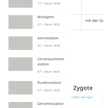
Keimzellen pro
1/7 – Dauer: 04:58
Monat
Mutagene
Fortbewegung
mit der Geiß
2/7 – Dauer: 04:02
Genmutation
3/7 – Dauer: 04:46
Chromosomenm
utation
4/7 – Dauer: 04:42
Punktmutation
Keimzellen — Zygote
5/7 – Dauer: 04:05
zur Stelle im Video springen
(02:10)
Genommutation