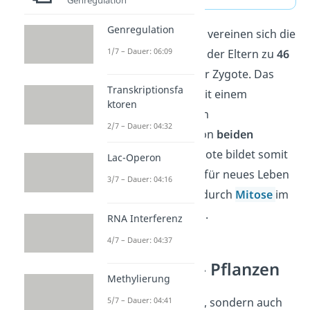
Genregulation
Bei der
Befruchtung
vereinen sich die
1/7 – Dauer: 06:09
Chromosomensätze der Eltern zu
46
Chromosomen
in der Zygote. Das
Transkriptionsfa
macht sie
diploid
, mit einem
ktoren
vollständigen Satz an
2/7 – Dauer: 04:32
Erbinformationen von
beiden
Elternteilen
. Die Zygote bildet somit
Lac-Operon
den
Grundbaustein
für neues Leben
3/7 – Dauer: 04:16
und entwickelt sich durch
Mitose
im
Verlauf zum
Embryo
.
RNA Interferenz
4/7 – Dauer: 04:37
Keimzellen — Pflanzen
Methylierung
5/7 – Dauer: 04:41
Nicht nur Menschen, sondern auch