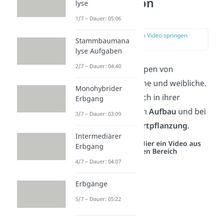
Zwei Arten von
lyse
Keimzellen
1/7 – Dauer: 05:06
zur Stelle im Video springen
Stammbaumana
(00:42)
lyse Aufgaben
2/7 – Dauer: 04:40
Es gibt
zwei Haupttypen von
Keimzellen: männliche und weibliche.
Monohybrider
Sie unterscheiden sich in ihrer
Erbgang
Entstehung
, in ihrem
Aufbau
und bei
3/7 – Dauer: 03:09
ihrer
Rolle in der Fortpflanzung
.
Intermediärer
Studyflix vernetzt: Hier ein Video aus
Erbgang
einem anderen Bereich
4/7 – Dauer: 04:07
Erbgänge
5/7 – Dauer: 05:22