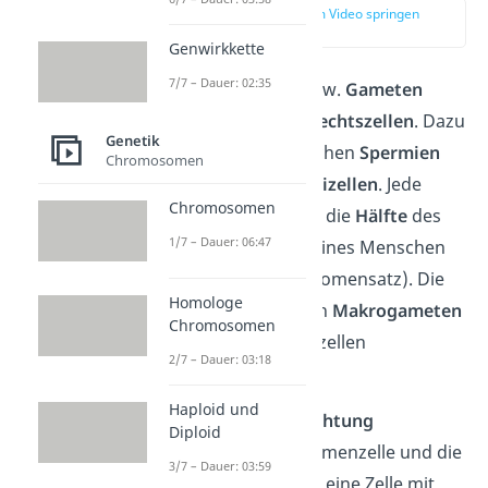
zur Stelle im Video springen
(00:13)
Genwirkkette
7/7 – Dauer: 02:35
Unter
Keimzellen
bzw.
Gameten
verstehst du
Geschlechtszellen
. Dazu
Genetik
gehören die männlichen
Spermien
Chromosomen
und die weiblichen
Eizellen
. Jede
Chromosomen
dieser Zellen enthält die
Hälfte
des
1/7 – Dauer: 06:47
gesamten
Erbguts
eines Menschen
(haploider Chromosomensatz). Die
Homologe
Eizellen werden auch
Makrogameten
Chromosomen
genannt, die Samenzellen
2/7 – Dauer: 03:18
Mikrogameten
.
Haploid und
Während der
Befruchtung
Diploid
verschmelzen die Samenzelle und die
3/7 – Dauer: 03:59
Eizelle und bilden so eine Zelle mit