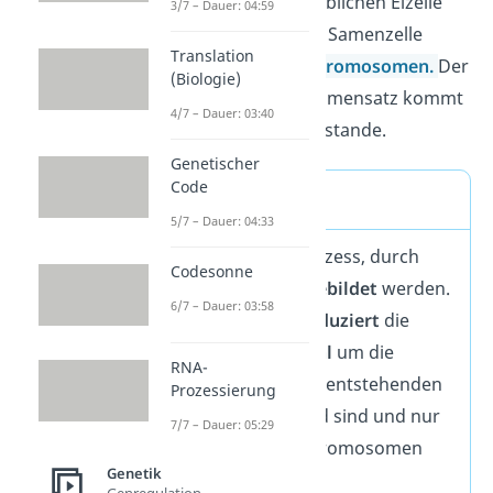
Der
Zellkern
der weiblichen Eizelle
3/7 – Dauer: 04:59
und der männlichen Samenzelle
Translation
enthält jeweils
23
Chromosomen.
Der
(Biologie)
haploide
Chromosomensatz kommt
4/7 – Dauer: 03:40
durch die
Meiose
zustande.
Genetischer
Code
Meiose
5/7 – Dauer: 04:33
Meiose
ist der Prozess, durch
Codesonne
den
Keimzellen gebildet
werden.
6/7 – Dauer: 03:58
Dieser Prozess
reduziert
die
Chromosomenzahl
um die
RNA-
Hälfte
, sodass die entstehenden
Prozessierung
Keimzellen haploid sind und nur
7/7 – Dauer: 05:29
einen Satz von Chromosomen
Genetik
enthalten.
Genregulation