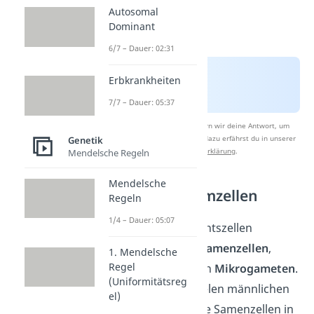
Autosomal
Dominant
6/7 – Dauer: 02:31
Erbkrankheiten
7/7 – Dauer: 05:37
Nach Beantwortung speichern wir deine Antwort, um
Studyflix zu verbessern. Mehr dazu erfährst du in unserer
Genetik
Datenschutzerklärung
.
Mendelsche Regeln
Mendelsche
Männliche Keimzellen
Regeln
1/4 – Dauer: 05:07
Männliche Geschlechtszellen
bezeichnest du als
Samenzellen
,
1. Mendelsche
Regel
Spermium
oder auch
Mikrogameten
.
(Uniformitätsreg
Bei Männern und vielen männlichen
el)
Tieren bilden sich die Samenzellen in