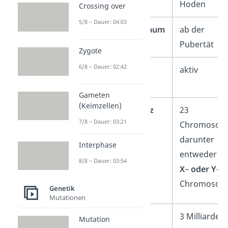
Entstehungsort
Hoden
Crossing over
5/8 – Dauer: 04:03
Entstehungszeitraum
ab der
Pubertät
Zygote
6/8 – Dauer: 02:42
Rolle bei
aktiv
Befruchtung
Gameten
(Keimzellen)
Chromosomensatz
23
7/8 – Dauer: 03:21
Chromosom
darunter
Interphase
entweder ei
8/8 – Dauer: 03:54
X
–
oder Y
-
Chromosom
Genetik
Mutationen
Anzahl reifer
3 Milliarden
Mutation