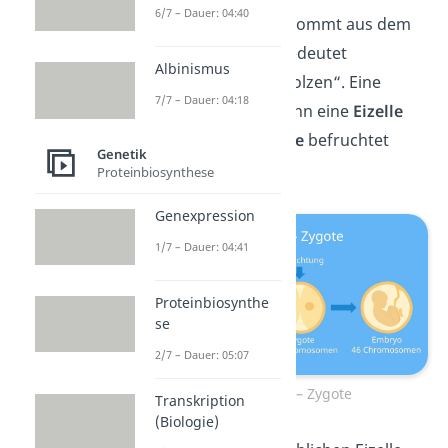
6/7 – Dauer: 04:40
Der Begriff
Zygote
kommt aus dem
Griechischen und bedeutet
Albinismus
„zusammengeschmolzen“.
Eine
7/7 – Dauer: 04:18
Zygote
entsteht, wenn eine
Eizelle
von einer
Samenzelle
befruchtet
Genetik
wird.
Proteinbiosynthese
Genexpression
1/7 – Dauer: 04:41
Proteinbiosynthe
se
2/7 – Dauer: 05:07
Keimzellen – Zygote
Transkription
(Biologie)