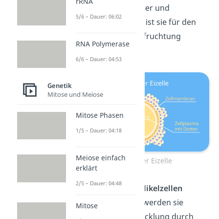
rRNA
Samenzelle viel größer und
5/6 – Dauer: 06:02
unbeweglich
. Damit ist sie für den
passiven Teil
der Befruchtung
RNA Polymerase
zuständig.
6/6 – Dauer: 04:53
Genetik
Mitose und Meiose
Mitose Phasen
1/5 – Dauer: 04:18
Meiose einfach
Aufbau einer Eizelle
erklärt
2/5 – Dauer: 04:48
Eizellen sind von
Follikelzellen
umgeben. Dadurch werden sie
Mitose
während ihrer Entwicklung durch