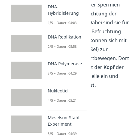
Die Hauptfunktion der Spermien
DNA-
besteht in der
Hybridisierung
Befruchtung
der
weiblichen Eizelle
. Dabei sind sie für
1/5 – Dauer: 04:03
den
aktiven Teil
der Befruchtung
DNA Replikation
verantwortlich und können sich mit
2/5 – Dauer: 05:58
ihrem
Schwanz
(Geißel) zur
weiblichen Eizelle fortbewegen. Dort
DNA Polymerase
angekommen, dringt der
Kopf
der
3/5 – Dauer: 04:29
Samenzelle in die Eizelle ein und
überträgt sein
Erbgut
.
Nukleotid
4/5 – Dauer: 05:21
Meselson-Stahl-
Experiment
5/5 – Dauer: 04:39