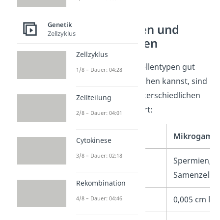
Genetik
Mikrogameten und
Zellzyklus
Makrogameten
Zellzyklus
Damit du die Keimzellentypen gut
1/8 – Dauer: 04:28
miteinander vergleichen kannst, sind
hier nochmal die unterschiedlichen
Zellteilung
Merkmale
aufgeführt:
2/8 – Dauer: 04:01
Mikrogame
Cytokinese
3/8 – Dauer: 02:18
Synonym
Spermien,
Samenzelle
Rekombination
Größe
0,005 cm la
4/8 – Dauer: 04:46