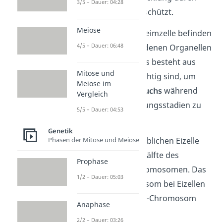
3/5 – Dauer: 04:28
äußere Einflüsse geschützt.
Meiose
Im
Zellplasma
der Keimzelle befinden
4/5 – Dauer: 06:48
sich neben verschiedenen Organellen
auch das
Dotter
. Das besteht aus
Mitose und
Nährstoffen
, die wichtig sind, um
Meiose im
potenziellen
Nachwuchs
während
Vergleich
der frühen Entwicklungsstadien zu
5/5 – Dauer: 04:53
versorgen
.
Genetik
Der
Zellkern
der weiblichen Eizelle
Phasen der Mitose und Meiose
enthält die andere Hälfte des
Prophase
Erbgutes mit 23 Chromosomen. Das
1/2 – Dauer: 05:03
Geschlechtschromosom bei Eizellen
kann dabei nur ein X-Chromosom
Anaphase
tragen.
2/2 – Dauer: 03:26