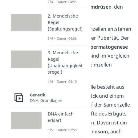
2/4 – Dauer: 04:53
den
männlichen Keimdrüsen
, den
Hoden
.
2. Mendelsche
Regel
Die männlichen Keimzellen entstehen
(Spaltungsregel)
meistens während der Pubertät. Der
3/4 – Dauer: 04:36
Prozess wird auch
Spermatogenese
3. Mendelsche
genannt. Spermien sind im Vergleich
Regel
zu den weiblichen Keimzellen
(Unabhängigkeit
sregel)
deutlich kleiner.
4/4 – Dauer: 04:10
Die fertige Samenzelle besteht aus
Genetik
Kopf
,
Hals
,
Mittelstück
und einem
DNA: Grundlagen
Schwanzteil
. Im Kopf der Samenzelle
befindet sich die Hälfte des Erbguts
DNA einfach
erklärt
mit 23 Chromosomen. Davon ist ein
1/5 – Dauer: 02:59
Chromosom, das
Gonosom
, auch