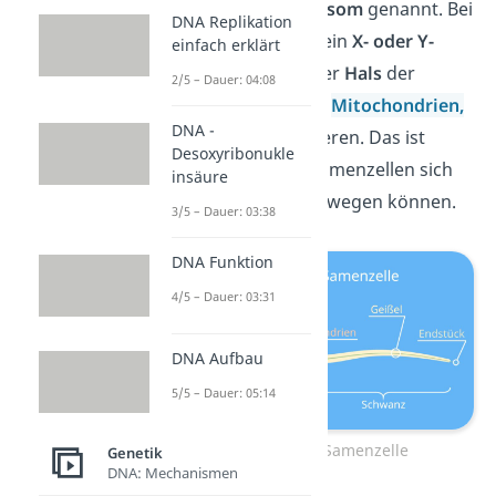
Geschlechtschromosom
genannt. Bei
DNA Replikation
Spermien kann das ein
X- oder Y-
einfach erklärt
Chromosom
sein. Der
Hals
der
2/5 – Dauer: 04:08
Spermien beinhaltet
Mitochondrien,
DNA -
die
Energie
produzieren. Das ist
Desoxyribonukle
wichtig, damit die Samenzellen sich
insäure
selbstständig fortbewegen können.
3/5 – Dauer: 03:38
DNA Funktion
4/5 – Dauer: 03:31
DNA Aufbau
5/5 – Dauer: 05:14
Aufbau einer Samenzelle
Genetik
DNA: Mechanismen