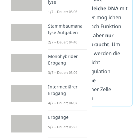
lyse
Körperzellen
die
gleiche DNA
mit
1/7 – Dauer: 05:06
den Bauplänen aller möglichen
Genprodukte. Je nach Funktion
Stammbaumana
lyse Aufgaben
einer Zelle werden aber
nur
2/7 – Dauer: 04:40
manche
davon
gebraucht
. Um
Energie
zu
sparen
, werden die
Monohybrider
restlichen Stoffe nicht
Erbgang
hergestellt. Genregulation
3/7 – Dauer: 03:09
steuert also,
welche
Intermediärer
Genprodukte in einer Zelle
Erbgang
produziert
werden.
4/7 – Dauer: 04:07
Erbgänge
5/7 – Dauer: 05:22