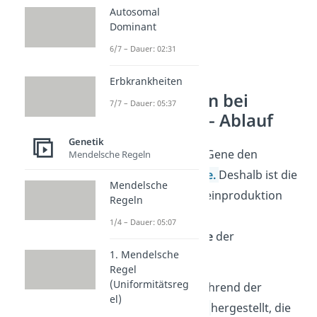
Autosomal
Dominant
6/7 – Dauer: 02:31
Erbkrankheiten
Genregulation bei
7/7 – Dauer: 05:37
Eukaryoten — Ablauf
Genetik
Meistens enthalten Gene den
Mendelsche Regeln
Bauplan für
Proteine
.
Deshalb ist die
Mendelsche
Regulation der Proteinproduktion
Regeln
eines der größten
1/4 – Dauer: 05:07
Anwendungsgebiete
der
1. Mendelsche
Genregulation.
Regel
(Uniformitätsreg
Proteine werden während der
el)
Proteinbiosynthese
hergestellt, die