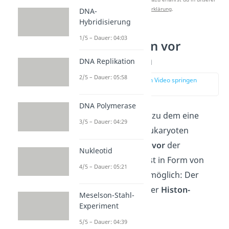
Datenschutzerklärung
.
DNA-
Hybridisierung
1/5 – Dauer: 04:03
Genregulation vor
Transkription
DNA Replikation
2/5 – Dauer: 05:58
zur Stelle im Video springen
(01:20)
DNA Polymerase
Der erste Zeitpunkt, zu dem eine
3/5 – Dauer: 04:29
Genregulation bei Eukaryoten
stattfinden kann, ist
vor
der
Nukleotid
Transkription
. Das ist in Form von
4/5 – Dauer: 05:21
zwei
Mechanismen möglich: Der
Methylierung
und der
Histon-
Meselson-Stahl-
Modifikation
.
Experiment
5/5 – Dauer: 04:39