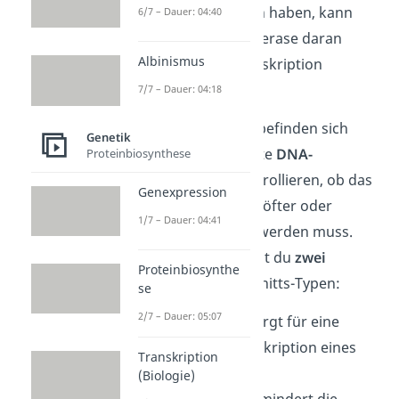
Promotor gebunden haben, kann
6/7 – Dauer: 04:40
auch die RNA-Polymerase daran
Albinismus
binden und die Transkription
beginnen.
7/7 – Dauer: 04:18
Vor dem Promotor befinden sich
Genetik
außerdem bestimmte
DNA-
Proteinbiosynthese
Abschnitte
. Sie kontrollieren, ob das
Genexpression
entsprechende Gen öfter oder
1/7 – Dauer: 04:41
seltener abgelesen werden muss.
Dabei unterscheidest du
zwei
Proteinbiosynthe
verschiedene Abschnitts-Typen:
se
2/7 – Dauer: 05:07
Der
Enhancer
sorgt für eine
vermehrte Transkription eines
Transkription
Gens.
(Biologie)
Der
Silencer
vermindert die