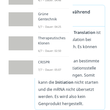
4/7 – Dauer: 04:48
Genregulation während
Grüne
Gentechnik
Translation
5/7 – Dauer: 04:25
Auch
während
der
Translation
ist
Therapeutisches
noch eine Genregulation bei
Klonen
Eukaryoten möglich. Es können
6/7 – Dauer: 02:50
sich zum Beispiel
Phosphatgruppen an bestimmte
CRISPR
Proteine an die Initiationsstelle
7/7 – Dauer: 05:07
der Translation hängen. Somit
kann die
Initiation
nicht starten
und die mRNA nicht übersetzt
werden. Es wird also kein
Genprodukt hergestellt.