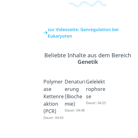
zur Videoseite: Genregulation bei
Eukaryoten
Beliebte Inhalte aus dem Bereich
Genetik
Polymer
Denaturi
Gelelekt
ase
erung
rophore
Kettenre
(Bioche
se
aktion
mie)
Dauer: 04:25
(PCR)
Dauer: 04:48
Dauer: 04:43