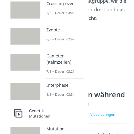
um eine Phosphatgruppe, wir die
Crossing over
DNA ebenfalls gelockert und das
5/8 – Dauer: 04:03
Ablesen ermöglicht
.
Zygote
6/8 – Dauer: 02:42
Gameten
(Keimzellen)
7/8 – Dauer: 03:21
Interphase
Genregulation während
8/8 – Dauer: 03:54
Transkription
Genetik
zur Stelle im Video springen
Mutationen
(02:43)
Mutation