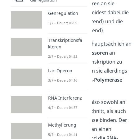
Transkriptionsfaktoren
an sie
binden. Du unterscheidest dabei die
Genregulation
Aktivatoren
(aktivierend) und die
1/7 – Dauer: 06:09
Repressoren
(hemmend).
Transkriptionsfa
Aktivatoren
binden hauptsächlich an
ktoren
Enhancer
und
Repressoren
an
2/7 – Dauer: 04:32
Silencer
. Um die Transkription zu
beeinflussen, müssen sie allerdings
Lac-Operon
ebenfalls an die
RNA-Polymerase
3/7 – Dauer: 04:16
binden.
RNA Interferenz
Ein
Aktivator
muss also sowohl an
4/7 – Dauer: 04:37
einen Enhancer-Abschnitt, als auch
an die RNA-Polymerase binden. Der
Methylierung
Repressor
dagegen an einen
5/7 – Dauer: 04:41
Silencer-Abschnitt und die RNA-