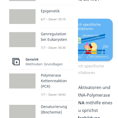
Polymerase.
Epigenetik
6/7 – Dauer: 03:10
Genregulation
bei Eukaryoten
7/7 – Dauer: 05:30
Genetik
Methoden: Grundlagen
Genregulation durch spezifische
Transkriptionsfaktoren
Polymerase
Kettenreaktion
(PCR)
Übrigens:
Damit die Aktivatoren und
Repressoren an die RNA-Polymerase
1/7 – Dauer: 04:43
gelangen, wird die
DNA
mithilfe eines
Denaturierung
Proteins
gebogen
. Du sprichst
(Biochemie)