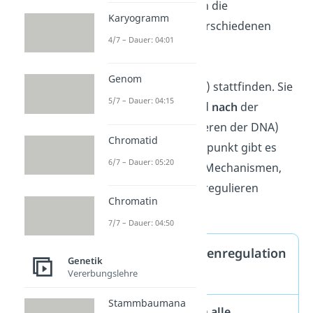
Bei
Eukaryoten
kann die
Karyogramm
Genregulation zu verschiedenen
4/7 – Dauer: 04:01
Zeitpunkten bei der
Proteinherstellung
Genom
(Proteinbiosynthese) stattfinden. Sie
5/7 – Dauer: 04:15
ist
vor
,
während
und
nach
der
Transkription
(Kopieren der DNA)
Chromatid
möglich. Je nach Zeitpunkt gibt es
6/7 – Dauer: 05:20
dabei verschiedene Mechanismen,
die die Genaktivität regulieren
Chromatin
können.
7/7 – Dauer: 04:50
Warum findet Genregulation
Genetik
Vererbungslehre
statt?
Stammbaumana
Prinzipiell besitzen
alle