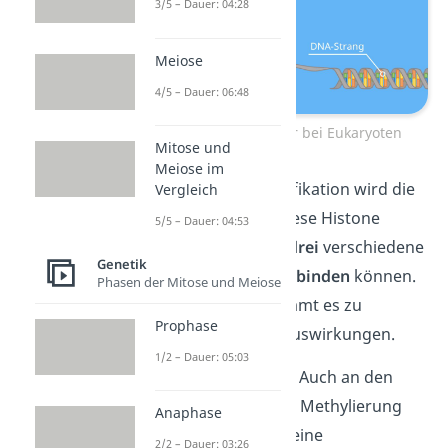
3/5 – Dauer: 04:28
Meiose
4/5 – Dauer: 06:48
Chromatin-Struktur bei Eukaryoten
Mitose und
Meiose im
Bei der Histon-Modifikation wird die
Vergleich
Genaktivität über diese Histone
5/5 – Dauer: 04:53
beeinflusst. Es gibt
drei
verschiedene
Genetik
Moleküle
, die an sie
binden
können.
Phasen der Mitose und Meiose
Je nach Molekül kommt es zu
Prophase
unterschiedlichen Auswirkungen.
1/2 – Dauer: 05:03
Methylierung
— Auch an den
Histonen ist eine Methylierung
Anaphase
möglich. Bindet eine
2/2 – Dauer: 03:26