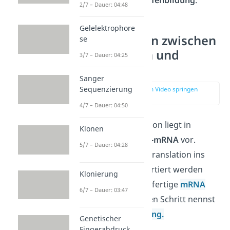
dabei von der
Schleifenbildung
.
2/7 – Dauer: 04:48
Gelelektrophore
Genregulation zwischen
se
Transkription und
3/7 – Dauer: 04:25
Translation
Sanger
Sequenzierung
zur Stelle im Video springen
(04:06)
4/7 – Dauer: 04:50
Nach der Transkription liegt in
Klonen
Eukaryoten eine
Prä-mRNA
vor.
5/7 – Dauer: 04:28
Bevor diese für die Translation ins
Cytoplasma transportiert werden
Klonierung
kann, wird sie
in
die fertige
mRNA
6/7 – Dauer: 03:47
umgewandelt
. Diesen Schritt nennst
du
RNA-Prozessierung
.
Genetischer
Fingerabdruck