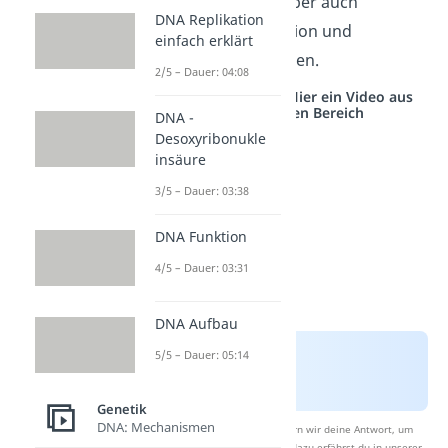
der Transkription, aber auch
DNA Replikation
zwischen Transkription und
einfach erklärt
Translation stattfinden.
2/5 – Dauer: 04:08
Studyflix vernetzt: Hier ein Video aus
einem anderen Bereich
DNA -
Desoxyribonukle
insäure
3/5 – Dauer: 03:38
DNA Funktion
4/5 – Dauer: 03:31
DNA Aufbau
5/5 – Dauer: 05:14
Genetik
DNA: Mechanismen
Nach Beantwortung speichern wir deine Antwort, um
Studyflix zu verbessern. Mehr dazu erfährst du in unserer