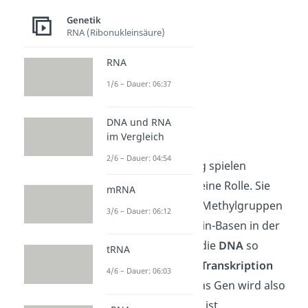
Genetik
RNA (Ribonukleinsäure)
RNA
1/6 – Dauer: 06:37
DNA und RNA
Methylierung
im Vergleich
2/6 – Dauer: 04:54
Bei der Methylierung spielen
bestimmte Enzyme eine Rolle. Sie
mRNA
binden sogenannte Methylgruppen
3/6 – Dauer: 06:12
an spezifische Cytosin-Basen in der
DNA. Dadurch wird die
DNA
so
tRNA
verändert
, dass die
Transkription
4/6 – Dauer: 06:03
nicht
möglich
ist. Das Gen wird also
nicht abgelesen und ist