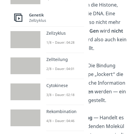
Methylgruppe an die Histone,
verdichtet sich die DNA. Eine
Genetik
Zellzyklus
Transkription ist so nicht mehr
möglich und das
Gen
wird
nicht
Zellzyklus
abgelesen
. Es wird also auch kein
1/8 – Dauer: 04:28
Protein hergestellt.
Zellteilung
Acetylierung
— Die Bindung
2/8 – Dauer: 04:01
einer Acetylgruppe „lockert“ die
DNA. Die genetische Information
Cytokinese
kann
so
abgelesen
werden — ein
3/8 – Dauer: 02:18
Protein
wird hergestellt.
Rekombination
Phosphorylierung
— Handelt es
4/8 – Dauer: 04:46
sich bei dem bindenden Molekül