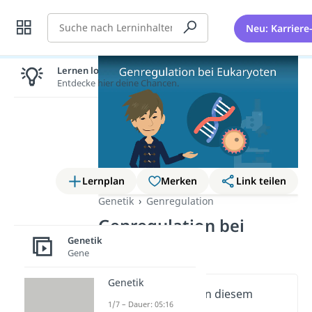
Suche
Neu: Karriere
Lernen lohnt sich!
Entdecke hier deine Chancen.
Lernplan
Merken
Link teilen
Genetik
Genregulation
Genregulation bei
Genetik
Eukaryoten
Gene
Genetik
Wichtige Inhalte in diesem
1/7 – Dauer: 05:16
Video