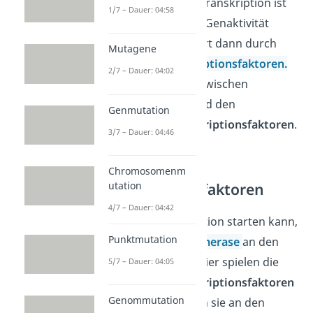
Auch während der Transkription ist
1/7 – Dauer: 04:58
eine Regulation der Genaktivität
möglich. Das passiert dann durch
Mutagene
bestimmte
Transkriptionsfaktoren.
2/7 – Dauer: 04:02
Du unterscheidest zwischen
den
allgemeinen
und den
Genmutation
spezifischen Transkriptionsfaktoren
.
3/7 – Dauer: 04:46
Allgemeine
Chromosomenm
Transkriptionsfaktoren
utation
4/7 – Dauer: 04:42
Damit die Transkription starten kann,
Punktmutation
muss die
RNA-Polymerase
an den
Promotor
binden. Hier spielen die
5/7 – Dauer: 04:05
allgemeinen Transkriptionsfaktoren
Genommutation
eine Rolle. Erst wenn sie an den