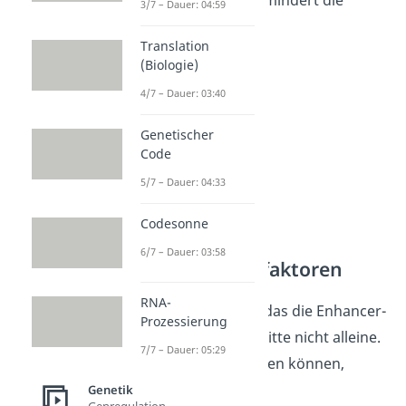
3/7 – Dauer: 04:59
Transkription.
Translation
(Biologie)
4/7 – Dauer: 03:40
Genetischer
Code
5/7 – Dauer: 04:33
Codesonne
Spezifische
6/7 – Dauer: 03:58
Transkriptionsfaktoren
RNA-
Allerdings schaffen das die Enhancer-
Prozessierung
und Silencer-Abschnitte nicht alleine.
7/7 – Dauer: 05:29
Damit sie aktiv werden können,
müssen
spezifische
Genetik
Genregulation