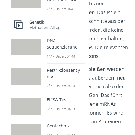
Dabei kommt es auch zum
7/7 – Dauer: 04:41
sogenannten
Spleißen
. Das ist ein
Prozess, bei dem Abschnitte aus der
Genetik
Methoden: Alltag
DNA
geschnitten
werden, die keine
wichtigen Informationen enthalten.
DNA
Sequenzierung
Du nennst sie
Introns
. Die relevanten
Abschnitte heißen Exons.
1/7 – Dauer: 04:40
Beim
alternativen Spleißen
werden
Restriktionsenzy
me
die
Exons
eines Gens außerdem
neu
angeordnet
. Es ändert sich also der
2/7 – Dauer: 04:34
Bauplan auf diesem Gen. Das führt
ELISA-Test
dazu, dass verschiedene mRNAs
3/7 – Dauer: 04:33
hergestellt werden können. Es wird
eine größere
Vielfalt
an Proteinen
Gentechnik
produziert.