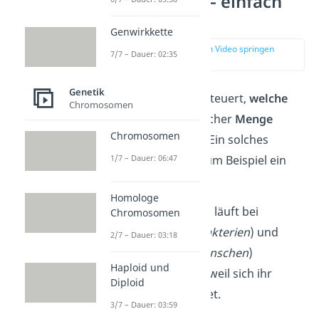
Eukaryoten — einfach
erklärt
Genwirkkette
zur Stelle im Video springen
7/7 – Dauer: 02:35
(00:12)
Genetik
Die
Genregulation
steuert,
welche
Chromosomen
Genprodukte
in welcher
Menge
Chromosomen
hergestellt werden. Ein solches
1/7 – Dauer: 06:47
Genprodukt kann zum Beispiel ein
Protein
sein.
Homologe
Diese Genregulation läuft bei
Chromosomen
Prokaryoten
(z.B.
Bakterien
) und
2/7 – Dauer: 03:18
Eukaryoten
(z.B.
Menschen
)
Haploid und
unterschiedlich
ab, weil sich ihr
Diploid
Aufbau unterscheidet.
3/7 – Dauer: 03:59