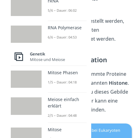
rRNA
„stummgeschaltet“.
5/6 – Dauer: 06:02
Somit kann sicher gestellt werden,
RNA Polymerase
dass nur die benötigten
6/6 – Dauer: 04:53
Genprodukte gebildet werden.
Genetik
Histon-Modifikation
Mitose und Meiose
Mitose Phasen
Die DNA ist um bestimmte Proteine
gewickelt, die sogenannten
Histone
.
1/5 – Dauer: 04:18
Insgesamt nennst du dieses Gebilde
Meiose einfach
Chromatin
.
Auch hier kann eine
erklärt
Genregulation stattfinden.
2/5 – Dauer: 04:48
Mitose