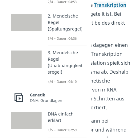
2/4 – Dauer: 04:53
in die beiden Schritte
Transkription
und
Translation
aufgeteilt ist. Bei
2. Mendelsche
Prokaryoten
Regel
passiert beides direkt
(Spaltungsregel)
nacheinander.
3/4 – Dauer: 04:36
Eukaryoten
besitzen dagegen einen
3. Mendelsche
Zellkern
,
in dem die Transkription
Regel
stattfindet. Die Translation spielt sich
(Unabhängigkeit
dagegen im Cytoplasma ab. Deshalb
sregel)
wird die kopierte genetische
4/4 – Dauer: 04:10
Information in Form von mRNA
Genetik
zwischen den beiden Schritten aus
DNA: Grundlagen
dem Zellkern transportiert.
DNA einfach
Die
erklärt
Genregulation
kann bei
Eukaryoten
dabei vor und während
1/5 – Dauer: 02:59