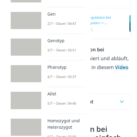
Gen
Genregulation bei
Eukaryoten —
2/7 – Dauer: 04:47
einfach erklärt
(00:12)
Genotyp
Wie die
Genregulation bei
3/7 – Dauer: 03:51
Eukaryoten
funktioniert und abläuft,
erfährst du hier und in diesem
Video
Phänotyp
!
4/7 – Dauer: 03:37
Allel
Inhaltsübersicht
5/7 – Dauer: 04:40
Homozygot und
Heterozygot
Genregulation bei
6/7 – Dauer: 03:58