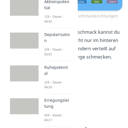
Aktionspoten
tial
Verteilung der Geschmacksrichtungen
1/8 – Dauer:
04:42
Einen bitteren Geschmack kannst du
Depolarisatio
beispielsweise nicht nur im hinteren
n
Teil der Zunge, sondern verteilt auf
2/8 – Dauer:
03:07
der gesamten Zunge schmecken.
Ruhepotenti
al
3/8 – Dauer:
04:20
Erregungslei
tung
4/8 – Dauer:
04:21