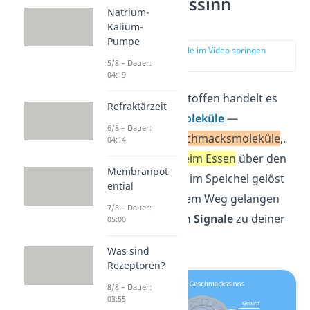
Geschmackssinn
Natrium-
Funktion
Kalium-
Pumpe
zur Stelle im Video springen
(02:22)
5/8 – Dauer:
04:19
Bei Geschmacksstoffen handelt es
Refraktärzeit
sich um kleine
Moleküle
—
6/8 – Dauer:
sogenannte ‚
Geschmacksmoleküle
‚.
04:14
Die nimmst du
beim Essen
über den
Membranpot
Mund auf, wo sie im Speichel gelöst
ential
werden. Auf diesem Weg gelangen
7/8 – Dauer:
diese
chemischen Signale
zu deiner
05:00
Zunge.
Was sind
Rezeptoren?
8/8 – Dauer:
03:55