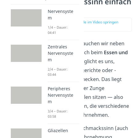
Geschmackssinn einfach
erklärt
Nervensyste
m
zur Stelle im Video springen
(00:14)
1/4 – Dauer:
04:41
Unsere Zunge brauchen wir neben
Zentrales
dem Sprechen auch beim
Essen und
Nervensyste
m
Trinken
. Sie ermöglicht es uns,
2/4 – Dauer:
unsere Lieblingsgerichte oder -
03:44
getränke zu schmecken. Das liegt
daran, dass auf der Zunge
Peripheres
Nervensyste
Geschmackspapillen sitzen — also
m
kleine Erhebungen, die verschiedene
3/4 – Dauer:
Geschmäcker wahrnehmen.
03:58
Mit unserem Geschmackssinn (auch
Gliazellen
gustatorische Wahrnehmung