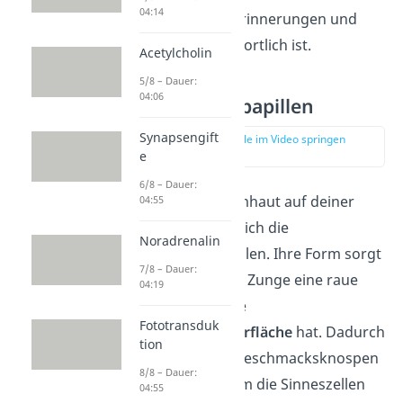
04:14
für Emotionen, Erinnerungen und
Gerüche verantwortlich ist.
Acetylcholin
5/8 – Dauer:
04:06
Geschmackspapillen
Synapsengift
zur Stelle im Video springen
(03:02)
e
6/8 – Dauer:
Unter der Schleimhaut auf deiner
04:55
Zunge befinden sich die
Noradrenalin
Geschmackspapillen. Ihre Form sorgt
7/8 – Dauer:
dafür, dass deine Zunge eine raue
04:19
Struktur und eine
Fototransduk
vergrößerte Oberfläche
hat. Dadurch
tion
ist viel Platz für Geschmacksknospen
8/8 – Dauer:
— der Ort, an dem die Sinneszellen
04:55