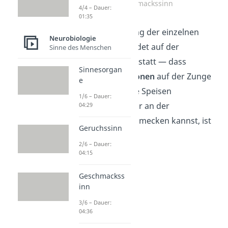
Geschmackssinn
4/4 – Dauer:
01:35
Die Wahrnehmung der einzelnen
Neurobiologie
Geschmäcker findet auf der
Sinne des Menschen
gesamten Zunge statt — dass
Sinnesorgan
es
Geschmackszonen
auf der Zunge
e
gibt, du also süße Speisen
1/6 – Dauer:
beispielsweise nur an der
04:29
Zungenspitze schmecken kannst, ist
Geruchssinn
ein
Irrtum
.
2/6 – Dauer:
04:15
Geschmackss
inn
3/6 – Dauer:
04:36