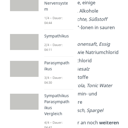
Kohlenhydrate, einige
Nervensyste
m
Aminosäuren, Alkohole
1/4 – Dauer:
Beispiele
:
Früchte
,
Süßstoff
04:44
+
sauer
: freie H
-Ionen in sauren
Lösungen
Sympathikus
Beispiele:
Zitronensaft
,
Essig
2/4 – Dauer:
04:11
salzig
: Salze, wie Natriumchlorid
oder Calciumchlorid
Parasympath
Beispiel:
Speisesalz
ikus
bitter
: Bitterstoffe
3/4 – Dauer:
04:30
Beispiele:
Rucola
,
Tonic Water
umami
: Glutamin- und
Sympathikus
Asparaginsäure
Parasympath
ikus
Beispiele:
Fleisch
,
Spargel
Vergleich
Aktuell wird sogar an noch
weiteren
4/4 – Dauer:
04:42