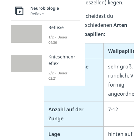
(Geschmackssinneszellen) liegen.
Neurobiologie
Reflexe
Insgesamt unterscheidest du
zwischen drei verschiedenen
Arten
Reflexe
von Geschmackspapillen
:
1/2 – Dauer:
04:36
Name
Wallpapillen
Kniesehnenr
eflex
Form und Größe
sehr groß,
2/2 – Dauer:
rundlich, V-
02:21
förmig
angeordnet
Anzahl auf der
7-12
Zunge
Lage
hinten auf de