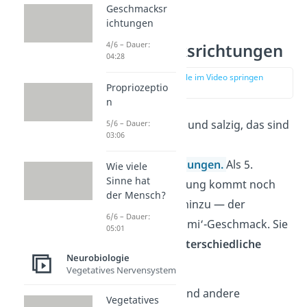
Geschmacksr
ichtungen
4/6 – Dauer:
Geschmacksrichtungen
04:28
zur Stelle im Video springen
Propriozeptio
(01:02)
n
Süß, sauer, bitter und salzig, das sind
5/6 – Dauer:
03:06
die bekannten 4
Geschmacksrichtungen.
Als 5.
Wie viele
Sinne hat
Geschmacksrichtung kommt noch
der Mensch?
würzig-herzhaft hinzu — der
6/6 – Dauer:
sogenannte ‚umami‘-Geschmack. Sie
05:01
werden durch
unterschiedliche
Neurobiologie
Stoffe
ausgelöst:
Vegetatives Nervensystem
süß
: Zucker und andere
Vegetatives