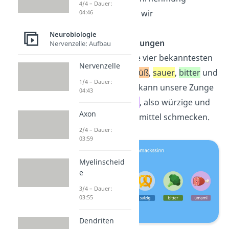
4/4 – Dauer:
genannt) können wir
04:46
unterschiedliche
Neurobiologie
Geschmacksrichtungen
Nervenzelle: Aufbau
wahrnehmen
. Die vier bekanntesten
Nervenzelle
sind dabei wohl
süß
,
sauer
,
bitter
und
1/4 – Dauer:
salzig
. Zusätzlich kann unsere Zunge
04:43
aber auch
umami
, also würzige und
Axon
herzhafte Lebensmittel schmecken.
2/4 – Dauer:
03:59
Myelinscheid
e
3/4 – Dauer:
03:55
Dendriten