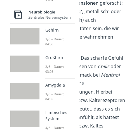
Geschmacksdimensionen
geforscht:
So könnten ‚fettig‘, ‚metallisch‘ oder
Neurobiologie
Zentrales Nervensystem
‚alkalisch‘ (basisch) auch
Geschmacksqualitäten sein, die wir
Gehirn
mit unserer Zunge wahrnehmen
1/6 – Dauer:
04:50
können.
Aber aufgepasst
: Das scharfe Gefühl
Großhirn
im Mund beim Essen von
Chilis
oder
2/6 – Dauer:
03:05
der frische Geschmack bei
Menthol
sind dagegen keine
Amygdala
Geschmacksrichtungen. Hierbei
3/6 – Dauer:
04:03
werden Wärme- bzw. Kälterezeptoren
aktiviert. Das bedeutet, dass es sich
Limbisches
für deine Zunge anfühlt, als hättest
System
du etwas Heißes bzw. Kaltes
4/6 – Dauer: