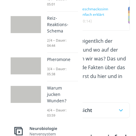
05:01
Geschmackssinn
einfach erklärt
Reiz-
(00:14)
Reaktions-
Schema
Wie funktioniert eigentlich der
2/4 – Dauer:
04:44
Geschmackssinn
und wo auf der
Zunge schmecken wir was? Das und
Pheromone
weitere spannende Fakten über das
3/4 – Dauer:
05:38
Schmecken erfährst du hier und in
unserem
Video!
Warum
jucken
Wunden?
Inhaltsübersicht
4/4 – Dauer:
03:59
Neurobiologie
Nervensystem