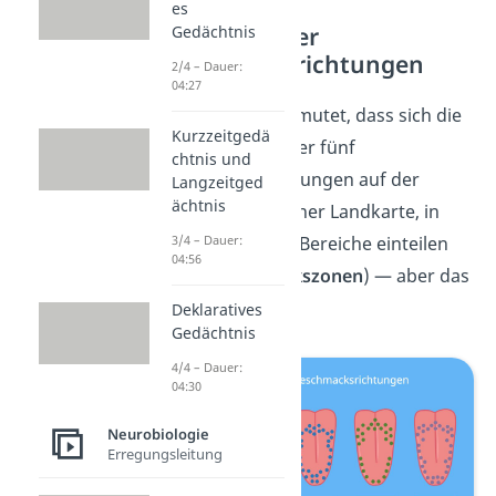
es
Verteilung der
Gedächtnis
Geschmacksrichtungen
2/4 – Dauer:
04:27
Lange wurde vermutet, dass sich die
Kurzzeitgedä
Wahrnehmung der fünf
chtnis und
Geschmacksrichtungen auf der
Langzeitged
ächtnis
Zunge, wie auf einer Landkarte, in
unterschiedliche Bereiche einteilen
3/4 – Dauer:
04:56
lässt (
Geschmackszonen
) — aber das
ist
nicht richtig
.
Deklaratives
Gedächtnis
4/4 – Dauer:
04:30
Neurobiologie
Erregungsleitung