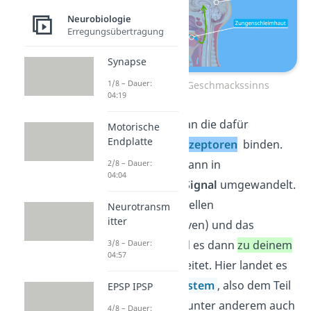
Neurobiologie
Erregungsübertragung
Synapse
1/8 – Dauer:
Der Weg des Geschmackssinns
04:19
Dort können sie an die dafür
Motorische
Endplatte
vorgesehenen
Rezeptoren
binden.
Das Signal wird dann in
2/8 – Dauer:
04:04
ein
elektrisches Signal
umgewandelt.
Über die Nervenzellen
Neurotransm
itter
(Geschmacksnerven) und das
3/8 – Dauer:
Rückenmark wird es dann
zu deinem
04:57
Gehirn
weitergeleitet. Hier landet es
im
limbischen System
, also dem Teil
EPSP IPSP
des Gehirns, der unter anderem auch
4/8 – Dauer: