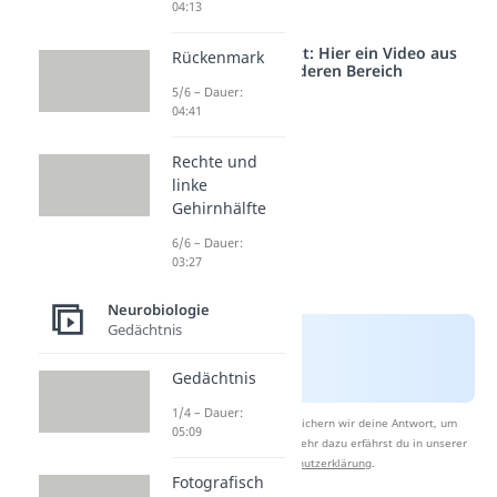
04:13
gegessen.
Studyflix vernetzt: Hier ein Video aus
Rückenmark
einem anderen Bereich
5/6 – Dauer:
04:41
Rechte und
linke
Gehirnhälfte
6/6 – Dauer:
03:27
Neurobiologie
Gedächtnis
Gedächtnis
1/4 – Dauer:
Nach Beantwortung speichern wir deine Antwort, um
05:09
Studyflix zu verbessern. Mehr dazu erfährst du in unserer
Datenschutzerklärung
.
Fotografisch