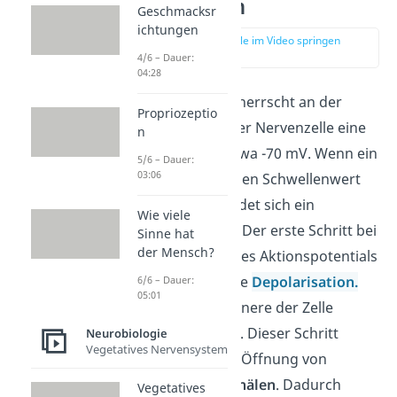
Grundlagen
Geschmacksr
ichtungen
zur Stelle im Video springen
(01:18)
4/6 – Dauer:
04:28
Im Ruhezustand herrscht an der
Propriozeptio
Zellmembran einer Nervenzelle eine
n
Spannung von etwa -70 mV. Wenn ein
5/6 – Dauer:
03:06
Reiz einen gewissen Schwellenwert
überschreitet, bildet sich ein
Wie viele
Aktionspotential. Der erste Schritt bei
Sinne hat
der Mensch?
der Entstehung des Aktionspotentials
ist die sogenannte
Depolarisation
.
6/6 – Dauer:
05:01
Dabei wird das Innere der Zelle
positiver geladen. Dieser Schritt
Neurobiologie
Vegetatives Nervensystem
erfolgt durch die Öffnung von
Natriumionenkanälen
. Dadurch
Vegetatives