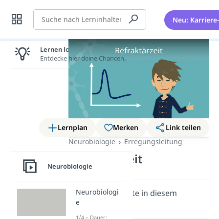
Suche
Neu: Karriere
Lernen lohnt sich!
Entdecke hier deine Chancen.
Lernplan
Merken
Link teilen
Neurobiologie
Erregungsleitung
Refraktärzeit
Neurobiologie
Neurobiologi
Wichtige Inhalte in diesem
e
Video
1/4 – Dauer: