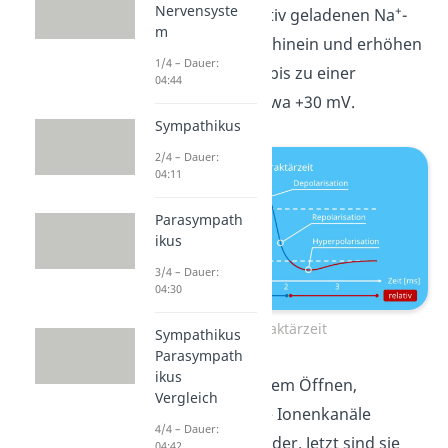
Nervensyste
+
strömen die positiv geladenen Na
-
m
Ionen in die Zelle hinein und erhöhen
1/4 – Dauer:
dort die Ladung, bis zu einer
04:44
Spannung von etwa +30 mV.
Sympathikus
2/4 – Dauer:
04:11
Parasympath
ikus
3/4 – Dauer:
04:30
Refraktärzeit
Sympathikus
Parasympath
ikus
Kurze Zeit nach dem Öffnen,
Vergleich
schließen sich die Ionenkanäle
4/4 – Dauer:
selbstständig wieder. Jetzt sind sie
04:42