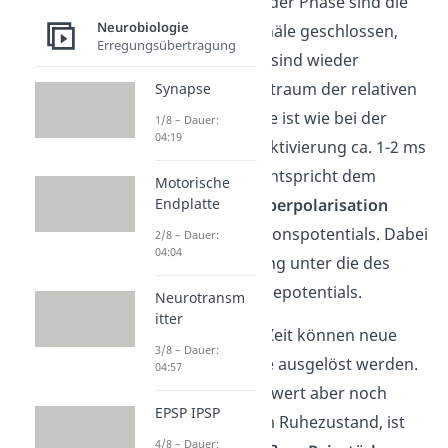
Refraktärzeit
. In der Phase sind die
Neurobiologie
Natriumionenkanäle geschlossen,
Erregungsübertragung
aber die meisten sind wieder
erregbar. Der Zeitraum der relativen
Synapse
refraktären Phase ist wie bei der
1/8 – Dauer:
04:19
vollständigen Inaktivierung ca. 1-2 ms
lang. Die Phase entspricht dem
Motorische
Endplatte
Abschnitt der
Hyperpolarisation
während des Aktionspotentials. Dabei
2/8 – Dauer:
04:04
sinkt die Spannung unter die des
anfänglichen Ruhepotentials.
Neurotransm
itter
Während dieser Zeit können neue
3/8 – Dauer:
Aktionspotentiale ausgelöst werden.
04:57
Da der Schwellenwert aber noch
EPSP IPSP
höher liegt, als im Ruhezustand, ist
4/8 – Dauer: