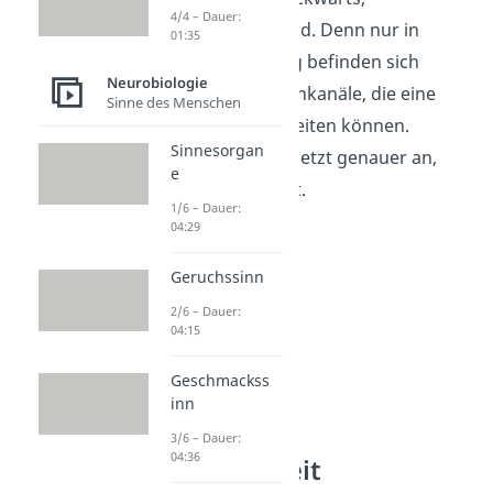
4/4 – Dauer:
weitergeleitet wird. Denn nur in
01:35
Vorwärtsrichtung befinden sich
Neurobiologie
aktivierbare Ionenkanäle, die eine
Sinne des Menschen
Erregung weiterleiten können.
Sinnesorgan
Schauen wir uns jetzt genauer an,
e
was das bedeutet.
1/6 – Dauer:
04:29
Geruchssinn
2/6 – Dauer:
04:15
Geschmackss
inn
3/6 – Dauer:
04:36
Refraktärzeit