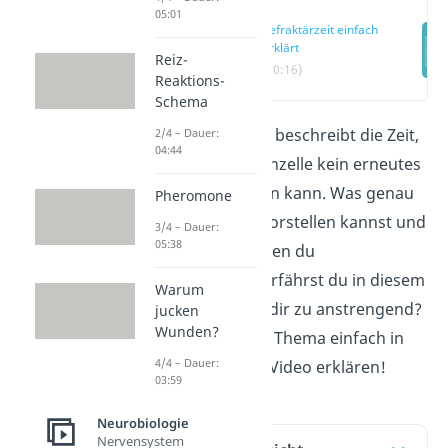
05:01
Refraktärzeit einfach
erklärt
Reiz-
(00:16)
Reaktions-
Schema
Die
Refraktärzeit
beschreibt die Zeit,
2/4 – Dauer:
04:44
in der eine Nervenzelle kein erneutes
Signal weiterleiten kann. Was genau
Pheromone
du dir darunter vorstellen kannst und
3/4 – Dauer:
05:38
welche zwei Phasen du
unterscheidest, erfährst du in diesem
Warum
Artik
el! Lesen ist dir zu anstrengend?
jucken
Wunden?
Dann lass dir das Thema einfach in
4/4 – Dauer:
unserem kurzen Video erklären!
03:59
Neurobiologie
Nervensystem