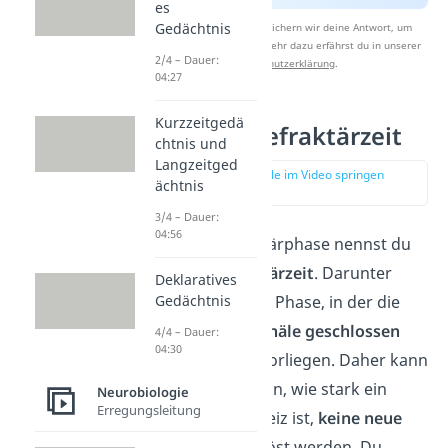
es
Gedächtnis
Nach Beantwortung speichern wir deine Antwort, um
Studyflix zu verbessern. Mehr dazu erfährst du in unserer
2/4 – Dauer:
Datenschutzerklärung
.
04:27
Kurzzeitgedä
Absolute Refraktärzeit
chtnis und
Langzeitged
zur Stelle im Video springen
ächtnis
(02:24)
3/4 – Dauer:
04:56
Die erste Refraktärphase nennst du
absolute Refraktärzeit
. Darunter
Deklaratives
Gedächtnis
verstehst du eine Phase, in der die
Natriumionenkanäle geschlossen
4/4 – Dauer:
04:30
und inaktiviert
vorliegen. Daher kann
unabhängig davon, wie stark ein
Neurobiologie
Erregungsleitung
ankommender Reiz ist,
keine neue
Erregung
ausgelöst werden. Du