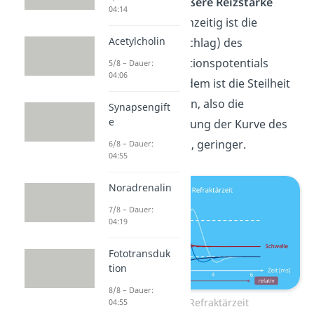
eine deutlich
größere Reizstärke
04:14
notwendig. Gleichzeitig ist die
Acetylcholin
Amplitude
(Ausschlag) des
entstehenden Aktionspotentials
5/8 – Dauer:
04:06
niedriger
. Außerdem ist die Steilheit
der Depolarisation, also die
Synapsengift
e
anfängliche Steigung der Kurve des
Aktionspotentials, geringer.
6/8 – Dauer:
04:55
Noradrenalin
7/8 – Dauer:
04:19
Fototransduk
tion
8/8 – Dauer:
Relative Refraktärzeit
04:55