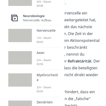
4/4 – Dauer:
Aktionspotential
.
04:46
Nachdem eine Nervenzelle ein
Neurobiologie
Aktionspotential weitergeleitet hat,
Nervenzelle: Aufbau
kann sie nicht direkt das nächste
Nervenzelle
Signal weiterleiten. Die Zeit in der
1/4 – Dauer:
eine Nervenzelle ein Aktionspotential
04:43
gar nicht oder nur beschränkt
Axon
weiterleiten kann, nennst du
2/4 – Dauer:
Refraktärzeit
oder
Refraktärität
. Der
03:59
Grund dafür ist, dass die beteiligten
Ionenkanäle sich nicht direkt wieder
Myelinscheid
e
öffnen können.
3/4 – Dauer:
Dieses Prinzip verhindert, dass ein
03:55
Aktionspotential in die „falsche“
Dendriten
Richtung, also rückwärts,