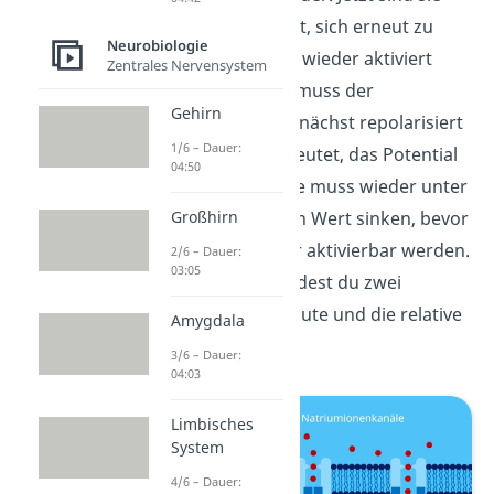
nicht sofort bereit, sich erneut zu
Neurobiologie
öffnen. Damit sie wieder aktiviert
Zentrales Nervensystem
werden können, muss der
Gehirn
Axonabschnitt zunächst repolarisiert
1/6 – Dauer:
werden. Das bedeutet, das Potential
04:50
in der Nervenzelle muss wieder unter
einen bestimmten Wert sinken, bevor
Großhirn
die Kanäle wieder aktivierbar werden.
2/6 – Dauer:
03:05
Dabei unterscheidest du zwei
Phasen: die absolute und die relative
Amygdala
Refraktärzeit.
3/6 – Dauer:
04:03
Limbisches
System
4/6 – Dauer: