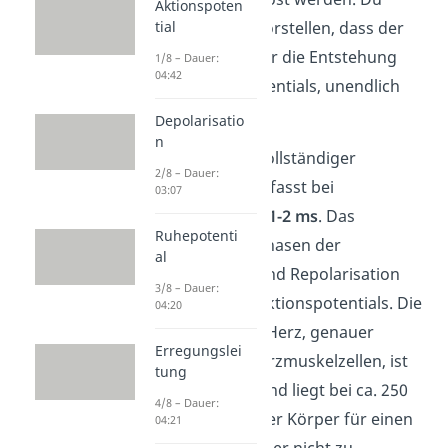
Aktionspoten
tial
kannst dir also vorstellen, dass der
Schwellenwert für die Entstehung
1/8 – Dauer:
04:42
eines Aktionspotentials, unendlich
groß ist.
Depolarisatio
n
Die Zeitspanne vollständiger
2/8 – Dauer:
Inaktivierung umfasst bei
03:07
Nervenzellen ca.
1-2 ms
. Das
Ruhepotenti
entspricht den Phasen der
al
Depolarisation und Repolarisation
3/8 – Dauer:
während eines Aktionspotentials. Die
04:20
Refraktärzeit im Herz, genauer
Erregungslei
gesagt in den Herzmuskelzellen, ist
tung
deutlich länger und liegt bei ca. 250
4/8 – Dauer:
ms. So sorgt unser Körper für einen
04:21
regelmäßigen, aber nicht zu