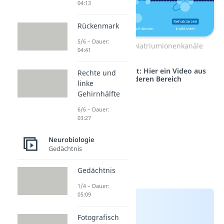
04:13
Rückenmark
5/6 – Dauer:
Refraktärphase Natriumionenkanäle
04:41
Studyflix vernetzt: Hier ein Video aus
Rechte und
einem anderen Bereich
linke
Gehirnhälfte
6/6 – Dauer:
03:27
Neurobiologie
Gedächtnis
Gedächtnis
1/4 – Dauer:
05:09
Fotografisch