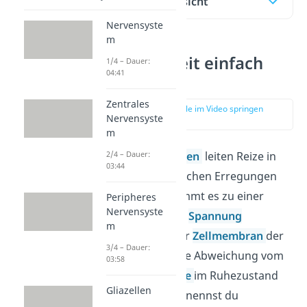
Inhaltsübersicht
Nervensyste
m
Refraktärzeit einfach
1/4 – Dauer:
04:41
erklärt
Zentrales
zur Stelle im Video springen
Nervensyste
(00:16)
m
2/4 – Dauer:
Deine
Nervenzellen
leiten Reize in
03:44
Form von elektrischen Erregungen
weiter. Dabei kommt es zu einer
Peripheres
Nervensyste
Veränderung der
Spannung
m
(
Potential
) an der
Zellmembran
der
3/4 – Dauer:
Nervenzelle. Diese Abweichung vom
03:58
Potential der
Zelle
im Ruhezustand
Gliazellen
(
Ruhepotential
) nennst du