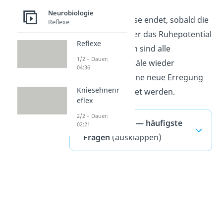
Neurobiologie
Die Refraktärphase endet, sobald die
Reflexe
Nervenzelle wieder das Ruhepotential
Reflexe
erreicht hat. Dann sind alle
1/2 – Dauer:
N
atriumionenkanäle wieder
04:36
aktivierbar und eine neue Erregung
Kniesehnenr
kann weitergeleitet werden.
eflex
2/2 – Dauer:
Refraktärzeit — häufigste
02:21
Fragen
(ausklappen)