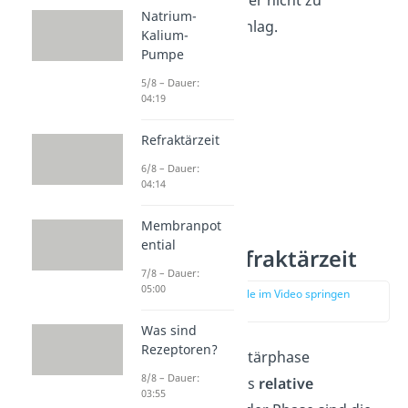
Natrium-
schnellen Herzschlag.
Kalium-
Pumpe
5/8 – Dauer:
04:19
Refraktärzeit
6/8 – Dauer:
04:14
Membranpot
ential
Relative Refraktärzeit
7/8 – Dauer:
05:00
zur Stelle im Video springen
(03:03)
Was sind
Rezeptoren?
Die zweite Refraktärphase
8/8 – Dauer:
bezeichnest du als
relative
03:55