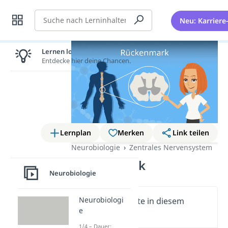
Suche
Neu: Karriere
Lernen lohnt sich!
Entdecke hier deine Chancen.
Lernplan
Merken
Link teilen
Neurobiologie
Zentrales Nervensystem
Rückenmark
Neurobiologie
Neurobiologi
Wichtige Inhalte in diesem
e
Video
1/4 – Dauer: