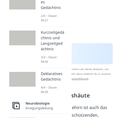
es
Gedächtnis
2/4 – Dauer:
04:27
Kurzzeitgedä
chtnis und
Langzeitged
ächtnis
3/4 – Dauer:
04:56
Nach Beantwortung speichern wir deine Antwort, um
Deklaratives
Studyflix zu verbessern. Mehr dazu erfährst du in unserer
Gedächtnis
Datenschutzerklärung
.
4/4 – Dauer:
04:30
Rückenmarkshäute
Neurobiologie
Genau wie dein Gehirn ist auch das
Erregungsleitung
Rückenmark von schützenden,