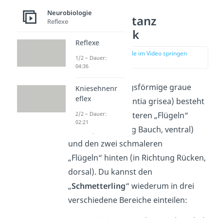
Neurobiologie
Graue Substanz
Reflexe
Rückenmark
Reflexe
zur Stelle im Video springen
1/2 – Dauer:
(01:46)
04:36
Die schmetterlingsförmige graue
Kniesehnenr
eflex
Substanz (Substantia grisea) besteht
2/2 – Dauer:
aus den zwei breiteren „Flügeln“
02:21
vorne (in Richtung Bauch, ventral)
und den zwei schmaleren
„Flügeln“ hinten (in Richtung Rücken,
dorsal). Du kannst den
„
Schmetterling
“ wiederum in drei
verschiedene Bereiche einteilen: