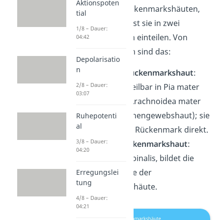
Aktionspoten
sogenannten Rückenmarkshäuten,
tial
umhüllt. Du kannst sie in zwei
1/8 – Dauer:
Gewebeschichten einteilen. Von
04:42
innen nach außen sind das:
Depolarisatio
n
die
weiche Rückenmarkshaut
:
2/8 – Dauer:
weiter unterteilbar in Pia mater
03:07
spinalis und Arachnoidea mater
spinalis (Spinnengewebshaut); sie
Ruhepotenti
al
umhüllen das Rückenmark direkt.
3/8 – Dauer:
die
harte Rückenmarkshaut
:
04:20
Dura mater spinalis, bildet die
äußerste Hülle der
Erregungslei
tung
Rückenmarkshäute.
4/8 – Dauer:
04:21