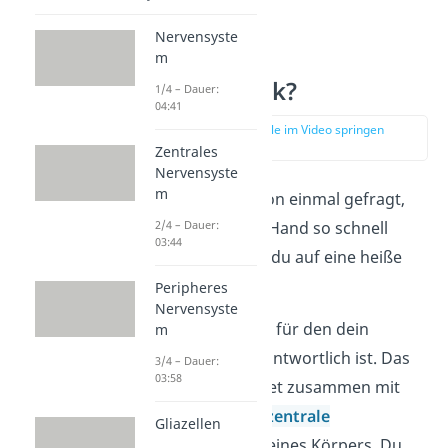
Nervensyste
Was ist das
m
Rückenmark?
1/4 – Dauer:
04:41
zur Stelle im Video springen
(00:15)
Zentrales
Nervensyste
m
Hast du dich schon einmal gefragt,
2/4 – Dauer:
warum du deine Hand so schnell
03:44
wegziehst, wenn du auf eine heiße
Herdplatte fasst?
Peripheres
Nervensyste
Das ist ein Reflex, für den dein
m
Rückenmark verantwortlich ist. Das
3/4 – Dauer:
03:58
Rückenmark
bildet zusammen mit
dem
Gehirn
das
zentrale
Gliazellen
Nervensystem
deines Körpers. Du