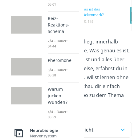
05:01
Was ist das
Rückenmark?
Reiz-
(00:15)
Reaktions-
Schema
Das
Rückenmark
liegt innerhalb
2/4 – Dauer:
04:44
deiner Wirbelsäule.
Was genau es ist,
wie es aufgebaut ist und alles über
Pheromone
seine Funktionsweise, erfährst du in
3/4 – Dauer:
05:38
diesem Artikel. Du willst lernen ohne
zu lesen? Dann schau dir einfach
Warum
unser kurzes Video zu dem Thema
jucken
Wunden?
an!
4/4 – Dauer:
03:59
Inhaltsübersicht
Neurobiologie
Nervensystem