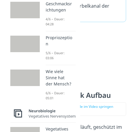
Geschmacksr
knöchernen Wirbelkanal der
ichtungen
Wirbelsäule.
4/6 – Dauer:
04:28
Propriozeptio
n
5/6 – Dauer:
03:06
Wie viele
Sinne hat
der Mensch?
Rückenmark Aufbau
6/6 – Dauer:
05:01
zur Stelle im Video springen
Neurobiologie
(00:52)
Vegetatives Nervensystem
Das Rückenmark läuft, geschützt im
Vegetatives