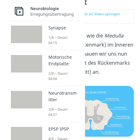
Querschnitt
Neurobiologie
zur Stelle im Video springen
Erregungsübertragung
(01:20)
Synapse
Um zu verstehen, wie die
Medulla
1/8 – Dauer:
04:19
spinalis
(das Rückenmark)
im Inneren
aufgebaut ist, schauen wir uns nun
Motorische
einen Querschnitt des Rückenmarks
Endplatte
(Transversalschnitt) an.
2/8 – Dauer:
04:04
Neurotransm
itter
3/8 – Dauer:
04:57
EPSP IPSP
4/8 – Dauer: