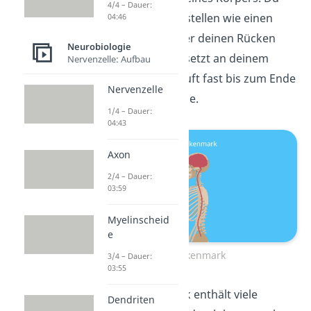
4/4 – Dauer:
kannst es dir vorstellen wie einen
04:46
langen Strang, der deinen Rücken
Neurobiologie
entlang läuft. Es setzt an deinem
Nervenzelle: Aufbau
Gehirn an und läuft fast bis zum Ende
Nervenzelle
deiner Wirbelsäule.
1/4 – Dauer:
04:43
Axon
2/4 – Dauer:
03:59
Myelinscheid
e
Rückenmark
3/4 – Dauer:
03:55
Dein Rückenmark enthält viele
Dendriten