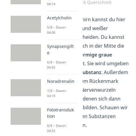
Rückenmark Querschnitt
04:14
Acetylcholin
Genau wie im Gehirn kannst du hier
5/8 – Dauer:
zwischen grauer und weißer
04:06
Substanz unterscheiden. Du kannst
erkennen, dass sich in der Mitte die
Synapsengift
e
schmetterlingsförmige graue
6/8 – Dauer:
Substanz
befindet. Sie wird umgeben
04:55
von der
weißen Substanz
. Außerdem
siehst du, dass dem Rückenmark
Noradrenalin
rechts und links Nervenwurzeln
7/8 – Dauer:
04:19
entspringen, aus denen sich dann
die
Spinalnerven
bilden. Schauen wir
Fototransduk
uns jetzt die beiden Substanzen
tion
einmal genauer an.
8/8 – Dauer:
04:55