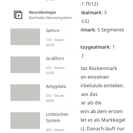
Segmente (Th1-Th12)
Lenden- / Lumbalmark
: 5
Neurobiologie
Zentrales Nervensystem
Segmente (L1-L5)
Kreuz- / Sakralmark
: 5 Segmente
Gehirn
(S1-S5)
1/6 – Dauer:
04:50
Schwanz-/ Kokzygealmark
: 1
Segment (Co1)
Großhirn
Dabei kannst du das Rückenmark
2/6 – Dauer:
03:05
aber nicht nach den einzelnen
Wirbeln deiner Wirbelsäule einteilen.
Amygdala
Das liegt daran, dass das
3/6 – Dauer:
04:03
Rückenmark kürzer
als die
Wirbelsäule ist
. Denn ab dem ersten
Limbisches
Lendenwirbel endet es als Markkegel
System
(Conus medullaris). Danach läuft nur
4/6 – Dauer: