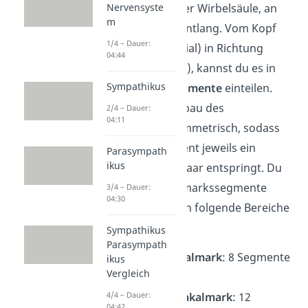
Wirbelkanal deiner Wirbelsäule, an
Nervensyste
m
deinem Rücken entlang. Vom Kopf
1/4 – Dauer:
ausgehend (kranial) in Richtung
04:44
Steißbein (kaudal), kannst du es in
Sympathikus
verschiedene
Segmente
einteilen.
Dabei ist der Aufbau des
2/4 – Dauer:
04:11
Rückenmarks symmetrisch, sodass
aus jedem Segment jeweils ein
Parasympath
ikus
spinales Nervenpaar entspringt. Du
teilst die Rückenmarkssegmente
3/4 – Dauer:
04:30
beim Menschen in folgende Bereiche
ein:
Sympathikus
Parasympath
Hals- / Zervikalmark
: 8 Segmente
ikus
Vergleich
(C1-C8)
Brust- / Thorakalmark
: 12
4/4 – Dauer:
04:42