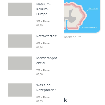
Natrium-
Kalium-
Pumpe
5/8 – Dauer:
04:19
Refraktärzeit
Rückenmarkshäute
6/8 – Dauer:
04:14
Membranpot
ential
7/8 – Dauer:
05:00
Was sind
Rezeptoren?
8/8 – Dauer:
Rückenmark
03:55