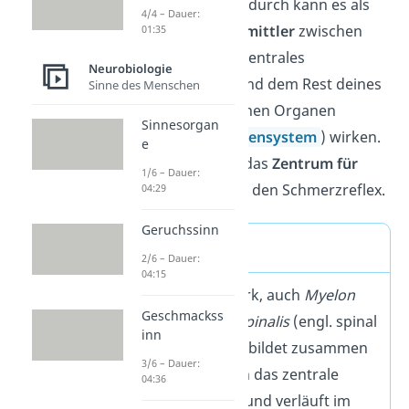
Nervenzellen.
Dadurch kann es als
4/4 – Dauer:
Informationsvermittler
zwischen
01:35
deinem Gehirn (Zentrales
Neurobiologie
Nervensystem) und dem Rest deines
Sinne des Menschen
Körpers bzw. deinen Organen
Sinnesorgan
(
Peripheres Nervensystem
) wirken.
e
Außerdem ist es das
Zentrum für
1/6 – Dauer:
viele Reflexe
, wie den Schmerzreflex.
04:29
Geruchssinn
Merke
2/6 – Dauer:
04:15
Das Rückenmark, auch
Myelon
Geschmackss
oder
Medulla spinalis
(engl. spinal
inn
cord) genannt, bildet zusammen
3/6 – Dauer:
mit dem Gehirn das zentrale
04:36
Nervensystem und verläuft im