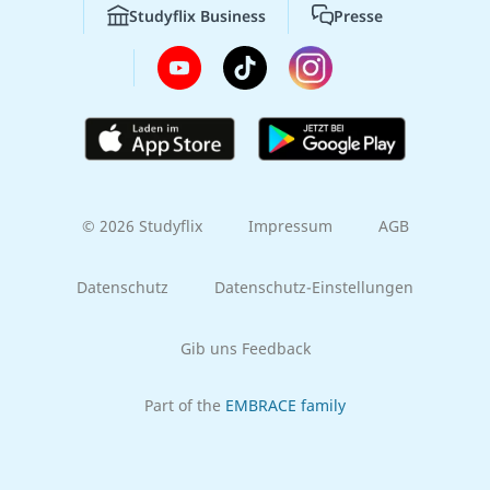
Studyflix Business
Presse
© 2026 Studyflix
Impressum
AGB
Datenschutz
Datenschutz-Einstellungen
Gib uns Feedback
Part of the
EMBRACE family