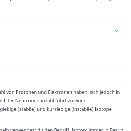
ahl von Protonen und Elektronen haben, sich jedoch in
ed der Neutronenanzahl führt zu einer
glebige (stabile) und kurzlebige (instabile) Isotope
halb verwendest du den Begriff ‚Isotop‘ immer in Bezug