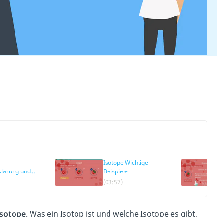
Isotope Wichtige
klärung und
Beispiele
weise
(03:57)
Isotope
. Was ein Isotop ist und welche Isotope es gibt,