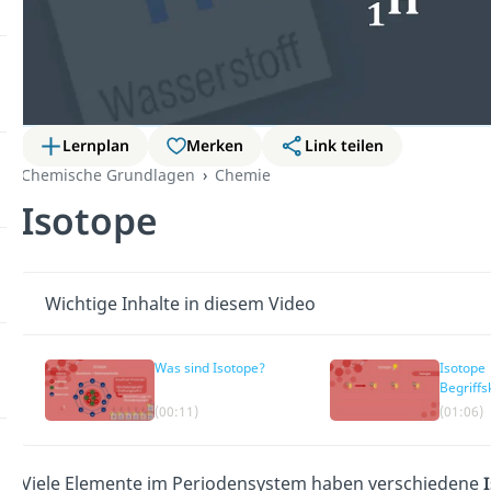
Lernplan
Merken
Link teilen
Chemische Grundlagen
Chemie
Isotope
Wichtige Inhalte in diesem Video
Was sind Isotope?
Isotope
Begriffs
Schreib
(00:11)
(01:06)
Viele Elemente im Periodensystem haben verschiedene