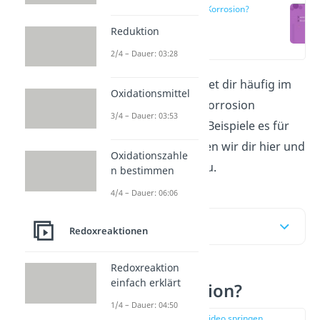
Was ist Korrosion?
Reduktion
(00:14)
2/4 – Dauer: 03:28
Die
Korrosion
begegnet dir häufig im
Oxidationsmittel
Alltag. Was du unter Korrosion
3/4 – Dauer: 03:53
verstehst und welche Beispiele es für
Korrosion gibt, erklären wir dir hier und
Oxidationszahle
in unserem
Video
dazu.
n bestimmen
4/4 – Dauer: 06:06
Inhaltsübersicht
Redoxreaktionen
Redoxreaktion
einfach erklärt
Was ist Korrosion?
1/4 – Dauer: 04:50
zur Stelle im Video springen