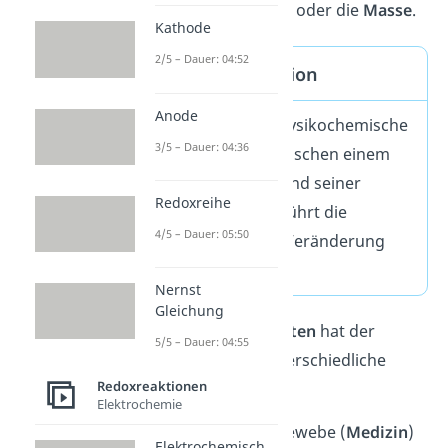
der
metallische Glanz
oder die
Masse
.
Kathode
2/5 – Dauer: 04:52
Korrosion Definition
Anode
Korrosion ist die physikochemische
3/5 – Dauer: 04:36
Wechselwirkung zwischen einem
metallischen Stoff und seiner
Redoxreihe
Umgebung. Dabei führt die
4/5 – Dauer: 05:50
Korrosion zu einer Veränderung
der Eigenschaften.
Nernst
Gleichung
In
anderen Fachgebieten
hat der
5/5 – Dauer: 04:55
Begriff Korrosion unterschiedliche
Redoxreaktionen
Bedeutungen:
Elektrochemie
Zerstörung von Gewebe (
Medizin
)
Elektrochemisch