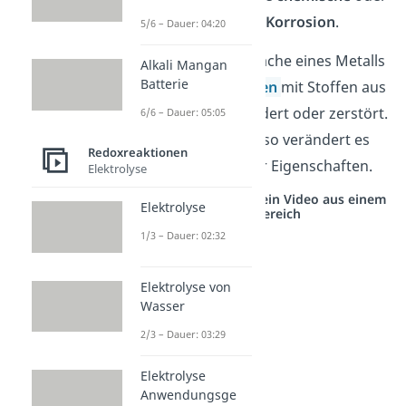
die
elektrochemische
Korrosion
.
5/6 – Dauer: 04:20
Dabei wird die Oberfläche eines Metalls
Alkali Mangan
Batterie
durch
Redoxreaktionen
mit Stoffen aus
der Umgebung verändert oder zerstört.
6/6 – Dauer: 05:05
Korrodiert ein Metall, so verändert es
Redoxreaktionen
sich hinsichtlich seiner Eigenschaften.
Elektrolyse
Studyflix vernetzt: Hier ein Video aus einem
Elektrolyse
anderen Bereich
1/3 – Dauer: 02:32
Elektrolyse von
Wasser
2/3 – Dauer: 03:29
Elektrolyse
Anwendungsge