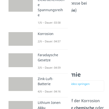
Verwitterungsprozesse bei
e
Gesteinen (
Geologie
)
Spannungsreih
e
1/6 – Dauer: 03:58
Korrosion
2/6 – Dauer: 04:57
Faradaysche
Gesetze
3/6 – Dauer: 04:59
Korrosion Chemie
Zink-Luft-
Batterie
zur Stelle im Video springen
(00:46)
4/6 – Dauer: 04:16
Meist meint der Begriff der Korrosion
Lithium Ionen
umgangssprachlich die
chemische
oder
Akku