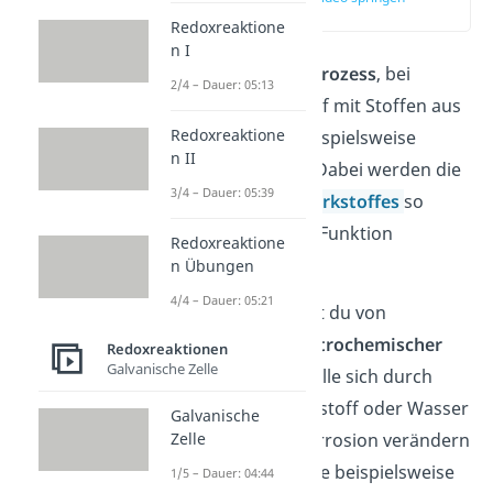
(00:14)
Redoxreaktione
n I
Die Korrosion ist ein
Prozess
, bei
2/4 – Dauer: 05:13
welchem ein Werkstoff mit Stoffen aus
Redoxreaktione
seiner Umgebung, beispielsweise
n II
Sauerstoff
, reagiert. Dabei werden die
3/4 – Dauer: 05:39
Eigenschaften des Werkstoffes
so
verändert, dass seine Funktion
Redoxreaktione
beeinträchtigt wird.
n Übungen
4/4 – Dauer: 05:21
In der Chemie sprichst du von
chemischer
oder
elektrochemischer
Redoxreaktionen
Galvanische Zelle
Korrosion, wenn Metalle sich durch
Kontakt mit Luftsauerstoff oder Wasser
Galvanische
verändern. Bei der Korrosion verändern
Zelle
sich Eigenschaften, wie beispielsweise
1/5 – Dauer: 04:44