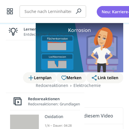
Suche
Neu: Karriere
Lernen lohnt sich!
Entdecke hier deine Chancen.
Lernplan
Merken
Link teilen
Redoxreaktionen
Elektrochemie
Korrosion
Redoxreaktionen
Redoxreaktionen: Grundlagen
Wichtige Inhalte in diesem Video
Oxidation
1/4 – Dauer: 04:28