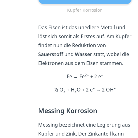
Kupfer Korrosion
Das Eisen ist das unedlere Metall und
löst sich somit als Erstes auf. Am Kupfer
findet nun die Reduktion von
Sauerstoff
und
Wasser
statt, wobei die
Elektronen aus dem Eisen stammen.
2+
–
Fe → Fe
+ 2 e
–
–
½ O
+ H
O + 2 e
→ 2 OH
2
2
Messing Korrosion
Messing bezeichnet eine Legierung aus
Kupfer und Zink. Der Zinkanteil kann