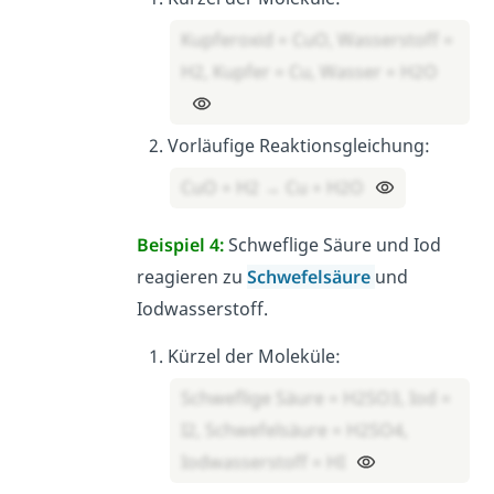
Kupferoxid = CuO, Wasserstoff =
H2, Kupfer = Cu, Wasser = H2O
Vorläufige Reaktionsgleichung:
CuO + H2 → Cu + H2O
Beispiel 4:
Schweflige Säure und Iod
reagieren zu
Schwefelsäure
und
Iodwasserstoff.
Kürzel der Moleküle:
Schweflige Säure = H2SO3, Iod =
I2, Schwefelsäure = H2SO4,
Iodwasserstoff = HI