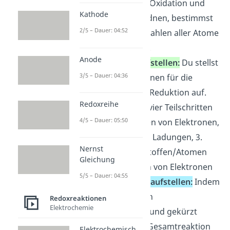
die Teilreaktionen Oxidation und
Kathode
Reduktion zuzuordnen, bestimmst
2/5 – Dauer: 04:52
du die Oxidationszahlen aller Atome
in deiner Reaktion.
Anode
Teilreaktionen aufstellen:
Du stellst
3/5 – Dauer: 04:36
nun die Teilreaktionen für die
Oxidation und die Reduktion auf.
Redoxreihe
Dabei gehst du in vier Teilschritten
4/5 – Dauer: 05:50
vor: 1. Aufschreiben von Elektronen,
2. Ausgleichen von Ladungen, 3.
Nernst
Ausgleichen von Stoffen/Atomen
Gleichung
und 4. Ausgleichen von Elektronen
5/5 – Dauer: 04:55
Gesamtgleichung aufstellen:
Indem
die Teilgleichungen
Redoxreaktionen
Elektrochemie
zusammengefügt und gekürzt
werden, kann die Gesamtreaktion
Elektrochemisch