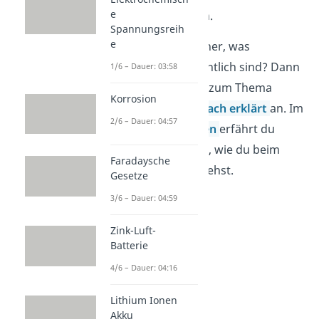
e
aufgestellt werden.
Spannungsreih
e
Bist du dir noch unsicher, was
Redoxreaktionen eigentlich sind? Dann
1/6 – Dauer: 03:58
schau dir unser Video zum Thema
Korrosion
Redoxreaktionen einfach erklärt
an. Im
2/6 – Dauer: 04:57
Video
Redoxreaktionen
erfährt du
hingegen noch einmal, wie du beim
Faradaysche
Aufstellen genau vorgehst.
Gesetze
3/6 – Dauer: 04:59
Zink-Luft-
Batterie
4/6 – Dauer: 04:16
Lithium Ionen
Akku