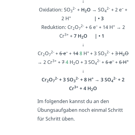
↓
2-
2-
–
Oxidation: SO
+
H
O
→ SO
+ 2 e
+
3
2
4
+
2 H
| • 3
2-
–
+
Reduktion: Cr
O
+ 6 e
+ 14 H
→ 2
2
7
3+
Cr
+
7
H
O
| • 1
2
↓
2-
–
+
2-
Cr
O
+
6 e
+
14
8
H
+ 3 SO
+
3 H
O
2
7
3
2
3+
2-
–
+
→ 2 Cr
+
7
4
H
O + 3 SO
+
6 e
+
6 H
2
4
↓
2-
2-
+
2-
Cr
O
+ 3 SO
+ 8 H
→ 3 SO
+ 2
2
7
3
4
3+
Cr
+ 4 H
O
2
Im folgenden kannst du an den
Übungsaufgaben noch einmal Schritt
für Schritt üben.