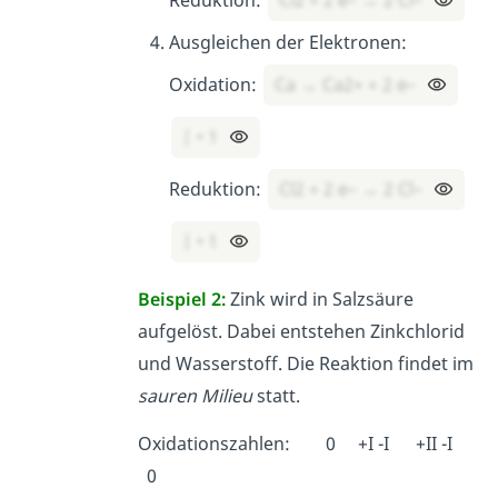
Reduktion:
Cl2 + 2 e– → 2 Cl–
Ausgleichen der Elektronen:
Oxidation:
Ca → Ca2+ + 2 e–
| • 1
Reduktion:
Cl2 + 2 e– → 2 Cl–
| • 1
Beispiel 2:
Zink wird in Salzsäure
aufgelöst. Dabei entstehen Zinkchlorid
und Wasserstoff. Die Reaktion findet im
sauren Milieu
statt.
Oxidationszahlen: 0 +I -I +II -I
0