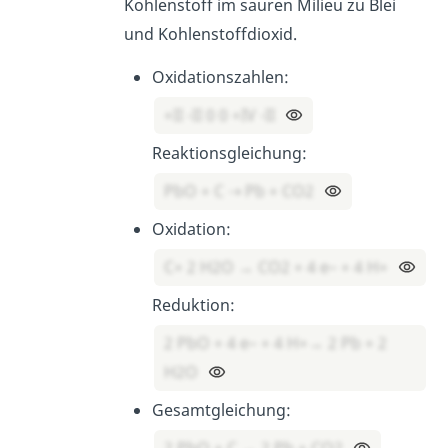
Kohlenstoff im sauren Milieu zu Blei
und Kohlenstoffdioxid.
Oxidationszahlen:
+II -II 0 0 +IV -II
Reaktionsgleichung:
PbO + C ⇢ Pb + CO2
Oxidation:
C+ 2 H2O → CO2 + 4 e– + 4 H+
Reduktion:
2 PbO + 4 e– + 4 H+→ 2 Pb + 2
H2O
Gesamtgleichung: