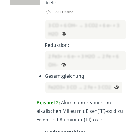
biete
Fe + CO
2
3/3 – Dauer: 04:55
Oxidation:
3 CO + 6 OH– → 3 CO2 + 6 e– + 3
H2O
Reduktion:
2 Fe3+ + 6 e– + 3 H2O → 2 Fe + 6
OH–
Gesamtgleichung:
Fe2O3+ 3 CO → 2 Fe + 3 CO2
Beispiel 2:
Aluminium reagiert im
alkalischen Milieu mit Eisen(III)-oxid zu
Eisen und Aluminium(III)-oxid.