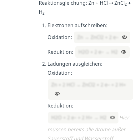
Reaktionsgleichung: Zn + HCl ⇢ ZnCl
+
2
H
2
Elektronen aufschreiben:
Oxidation:
Zn → ZnCl2 + 2 e–
Reduktion:
H2O + 2 e– → H2
Ladungen ausgleichen:
Oxidation:
Zn + 2 HCl → ZnCl2 + 2 e– + 2 H+
Reduktion:
H2O + 2 e– + 2 H+ → H2
Hier
müssen bereits alle Atome außer
Sauerstoff und Wasserstoff