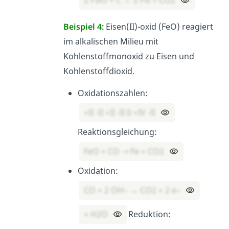
2 PbO + C → 2 Pb + CO2
Beispiel 4:
Eisen(II)-oxid (FeO) reagiert
im alkalischen Milieu mit
Kohlenstoffmonoxid zu Eisen und
Kohlenstoffdioxid.
Oxidationszahlen:
+II -II +II -II 0 +IV -II
Reaktionsgleichung:
FeO + CO ⇢ Fe + CO2
Oxidation:
CO + 2 OH– → CO2 + 2 e–
+ H2O
Reduktion: