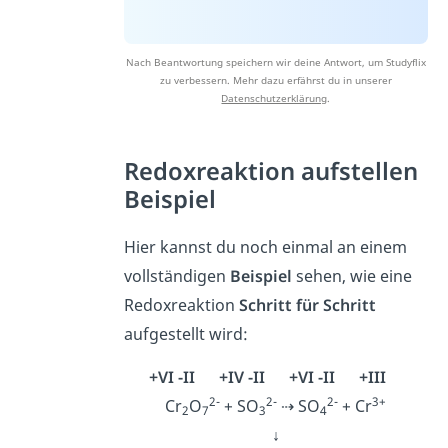
Nach Beantwortung speichern wir deine Antwort, um Studyflix
zu verbessern. Mehr dazu erfährst du in unserer
Datenschutzerklärung
.
Redoxreaktion aufstellen
Beispiel
Hier kannst du noch einmal an einem
vollständigen
Beispiel
sehen, wie eine
Redoxreaktion
Schritt für Schritt
aufgestellt wird:
+VI -II +IV -II +VI -II +III
2-
2-
2-
3+
Cr
O
+ SO
⇢ SO
+ Cr
2
7
3
4
↓