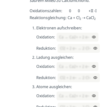
saurem Milieu
zu Calciumchlorid.
Oxidationszahlen: 0 0 +II -I
Reaktionsgleichung: Ca + Cl
⇢ CaCl
2
2
Elektronen aufschreiben:
Oxidation:
Ca → Ca2+ + 2 e–
Reduktion:
Cl2 + 2 e– → 2 Cl–
Ladung ausgleichen:
Oxidation:
Ca → Ca2+ + 2 e–
Reduktion:
Cl2 + 2 e– → 2 Cl–
Atome ausgleichen:
Oxidation:
Ca → Ca2+ + 2 e–