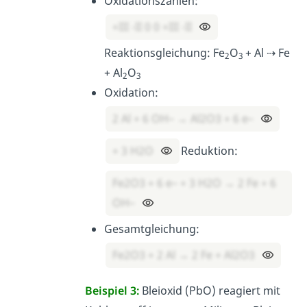
Oxidationszahlen:
+III -II 0 0 +III -II
Reaktionsgleichung: Fe
O
+ Al ⇢ Fe
2
3
+ Al
O
2
3
Oxidation:
2 Al + 6 OH– → Al2O3 + 6 e–
+ 3 H2O
Reduktion:
Fe2O3 + 6 e– + 3 H2O → 2 Fe + 6
OH–
Gesamtgleichung:
Fe2O3 + 2 Al → 2 Fe + Al2O3
Beispiel 3:
Bleioxid (PbO) reagiert mit