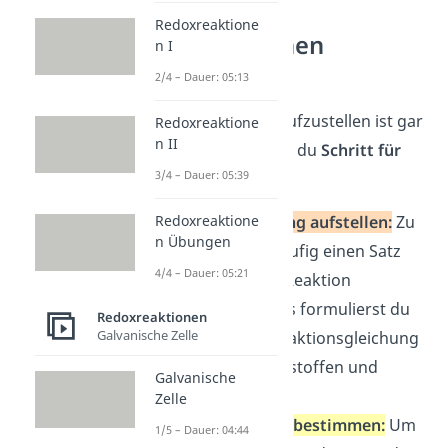
Redoxreaktione
Redoxreaktionen
n I
aufstellen
2/4 – Dauer: 05:13
Eine
Redoxreaktion
aufzustellen ist gar
Redoxreaktione
n II
nicht so schwer, wenn du
Schritt für
3/4 – Dauer: 05:39
Schritt
so vorgehst:
Reaktionsgleichung aufstellen:
Zu
Redoxreaktione
n Übungen
Beginn hast du häufig einen Satz
4/4 – Dauer: 05:21
gegeben, der die Reaktion
beschreibt. Daraus formulierst du
Redoxreaktionen
Galvanische Zelle
eine vorläufige Reaktionsgleichung
mit den Ausgangsstoffen und
Galvanische
Endprodukten.
Zelle
Oxidationszahlen bestimmen:
Um
1/5 – Dauer: 04:44