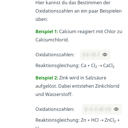
Hier kannst du das Bestimmen der
Oxidationszahlen an ein paar Beispielen
üben:
Beispiel 1:
Calcium reagiert mit Chlor zu
Calciumchlorid.
Oxidationszahlen:
0 0 +II -I
Reaktionsgleichung: Ca + Cl
⇢ CaCl
2
2
Beispiel 2:
Zink wird in Salzsäure
aufgelöst. Dabei entstehen Zinkchlorid
und Wasserstoff.
Oxidationszahlen:
0 +I -I +II -I 0
Reaktionsgleichung: Zn + HCl ⇢ ZnCl
+
2