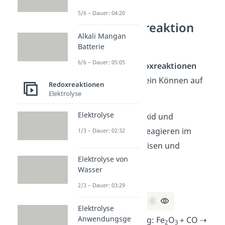
5/6 – Dauer: 04:20
Übung: Redoxreaktion
Alkali Mangan
aufstellen
Batterie
6/6 – Dauer: 05:05
In den folgenden
Redoxreaktionen
Übungen
kannst du dein Können auf
Redoxreaktionen
Elektrolyse
die Probe stellen:
Elektrolyse
Beispiel 1:
Eisen(III)-oxid und
Kohlenstoffmonoxid reagieren im
1/3 – Dauer: 02:32
alkalischen Milieu zu Eisen und
Elektrolyse von
Kohlenstoffdioxid.
Wasser
Oxidationszahlen:
2/3 – Dauer: 03:29
+III -II +II -II 0 +IV -II
Elektrolyse
Anwendungsge
Reaktionsgleichung: Fe
O
+ CO ⇢
2
3