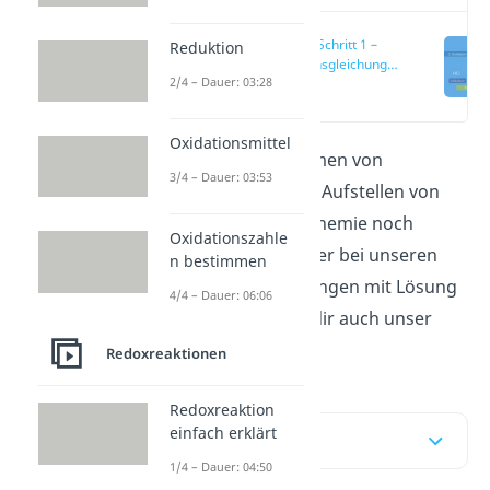
Übung: Schritt 1 –
Reduktion
Reaktionsgleichung
2/4 – Dauer: 03:28
aufstellen
(00:14)
Oxidationsmittel
Du musst das Bestimmen von
3/4 – Dauer: 03:53
Oxidationszahlen und Aufstellen von
Redoxreaktionen
in Chemie noch
Oxidationszahle
üben? Dann bist du hier bei unseren
n bestimmen
Redoxreaktionen Übungen mit Lösung
4/4 – Dauer: 06:06
genau richtig! Schau dir auch unser
Video
dazu an.
Redoxreaktionen
Redoxreaktion
einfach erklärt
Inhaltsübersicht
1/4 – Dauer: 04:50