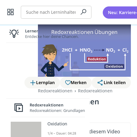
Suche
Neu: Karriere
Lernen lohnt sich!
Entdecke hier deine Chancen.
Lernplan
Merken
Link teilen
Redoxreaktionen
Redoxreaktionen
Redoxreaktionen
Redoxreaktionen
Übungen
Redoxreaktionen: Grundlagen
Oxidation
Wichtige Inhalte in diesem Video
1/4 – Dauer: 04:28