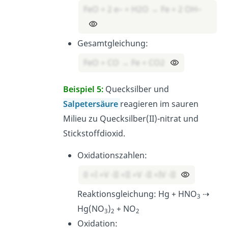
FeO + 2 e– + H2O → Fe + 2 OH–
Gesamtgleichung:
FeO + CO → Fe + CO2
Beispiel 5:
Quecksilber und
Salpetersäure
reagieren im sauren
Milieu zu Quecksilber(II)-nitrat und
Stickstoffdioxid.
Oxidationszahlen:
0 +I +V -II +II +V -II +IV -II
Reaktionsgleichung: Hg + HNO
⇢
3
Hg(NO
)
+ NO
3
2
2
Oxidation: