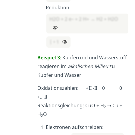
Reduktion:
H2O + 2 e– + 2 H+ → H2 + H2O
| • 1
Beispiel 3:
Kupferoxid und Wasserstoff
reagieren im
alkalischen Milieu
zu
Kupfer und Wasser.
Oxidationszahlen: +II -II 0 0
+I -II
Reaktionsgleichung: CuO + H
⇢ Cu +
2
H
O
2
Elektronen aufschreiben: