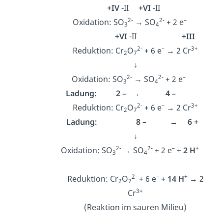
+IV
-II
+VI
-II
2-
2-
–
Oxidation: SO
→ SO
+ 2 e
3
4
+VI
-II
+III
2-
–
3+
Reduktion: Cr
O
+ 6 e
→ 2 Cr
2
7
↓
2-
2-
–
Oxidation: SO
→ SO
+ 2 e
3
4
Ladung: 2 – → 4 –
2-
–
3+
Reduktion: Cr
O
+ 6 e
→ 2 Cr
2
7
Ladung: 8 – → 6 +
↓
2-
2-
–
+
Oxidation: SO
→ SO
+ 2 e
+
2 H
3
4
2-
–
+
Reduktion: Cr
O
+ 6 e
+
14 H
→ 2
2
7
3+
Cr
(Reaktion im sauren Milieu)