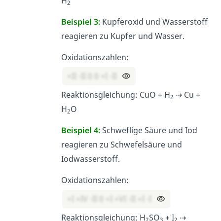
H
2
Beispiel 3:
Kupferoxid und Wasserstoff
reagieren zu Kupfer und Wasser.
Oxidationszahlen:
+II -II 0 0 +I -II
Reaktionsgleichung: CuO + H
⇢ Cu +
2
H
O
2
Beispiel 4:
Schweflige Säure und Iod
reagieren zu Schwefelsäure und
Iodwasserstoff.
Oxidationszahlen:
+I +IV -II 0 +I +VI -II +I -I
Reaktionsgleichung: H
SO
+ I
⇢
2
3
2