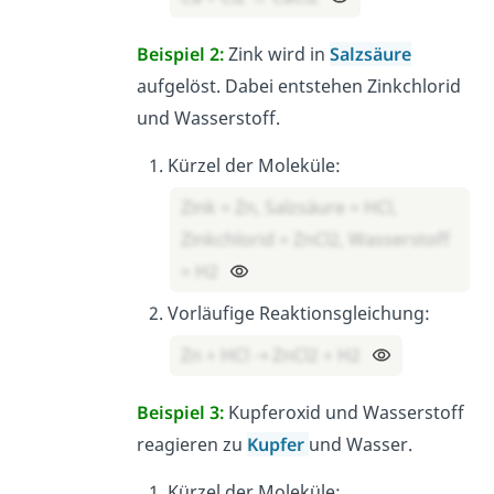
Beispiel 2:
Zink wird in
Salzsäure
aufgelöst. Dabei entstehen Zinkchlorid
und Wasserstoff.
Kürzel der Moleküle:
Zink = Zn, Salzsäure = HCl,
Zinkchlorid = ZnCl2, Wasserstoff
= H2
Vorläufige Reaktionsgleichung:
Zn + HCl ⇢ ZnCl2 + H2
Beispiel 3:
Kupferoxid und Wasserstoff
reagieren zu
Kupfer
und Wasser.
Kürzel der Moleküle: