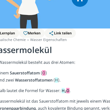
Lernplan
Merken
Link teilen
kalische Chemie
Wasser Eigenschaften
ssermolekül
Wassermolekül besteht aus drei Atomen:
inem
Sauerstoffatom
(
O
)
nd zwei
Wasserstoffatomen
(
H
).
alb lautet die Formel für Wasser:
H
O
.
2
assermolekül ist das Sauerstoffatom mit jeweils einem Wa
tronenpaarbindung
, auch kovalente Bindung genannt, verkn