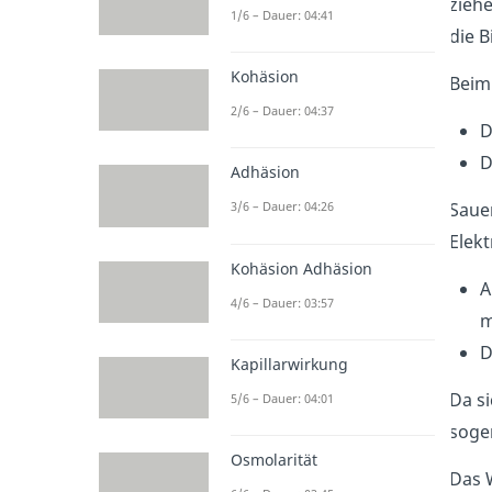
zieh
1/6 – Dauer: 04:41
die 
Kohäsion
Beim
2/6 – Dauer: 04:37
D
D
Adhäsion
Sauer
3/6 – Dauer: 04:26
Elekt
Kohäsion Adhäsion
4/6 – Dauer: 03:57
m
D
Kapillarwirkung
Da si
5/6 – Dauer: 04:01
soge
Osmolarität
Das 