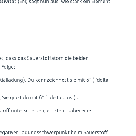
tivität
(EN) sagt nun aus, wie stark ein Element
tet, dass das Sauerstoffatom die beiden
r Folge:
–
tialladung). Du kennzeichnest sie mit δ
( ’delta
+
. Sie gibst du mit δ
( ’delta plus’) an.
toff unterscheiden, entsteht dabei eine
negativer Ladungsschwerpunkt beim Sauerstoff