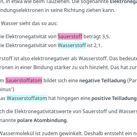
en, in etwa wie beim Tauziehen. Die sogenannte
Elektronega
Bindungselektronen in seine Richtung ziehen kann.
 Wasser sieht das so aus:
ie Elektronegativität von
Sauerstoff
beträgt 3,5.
ie Elektronegativität von
Wasserstoff
ist 2,1.
stoff ist also elektronegativer als Wasserstoff. Das bedeu
ronen in einer Bindung stärker zu sich hinzieht. Das hat zu
Am
Sauerstoffatom
bildet sich eine
negative Teilladung
(Par
inus’)
as
Wasserstoffatom
hat hingegen eine
positive Teilladung
ch die Elektronegativitätswerte von Sauerstoff und Wassers
nannte
polare Atombindung
.
Wassermolekül ist zudem gewinkelt. Deshalb entsteht ein 