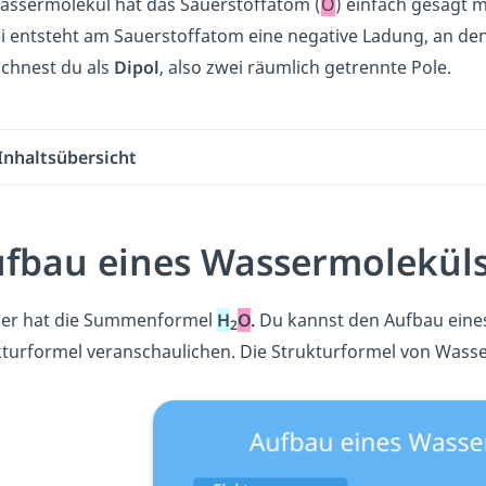
assermolekül hat das Sauerstoffatom (
O
) einfach gesagt m
i entsteht am Sauerstoffatom eine negative Ladung, an de
ichnest du als
Dipol
, also zwei räumlich getrennte Pole.
Inhaltsübersicht
fbau eines Wassermolekül
er hat die Summenformel
H
O
.
Du kannst den Aufbau eine
2
kturformel veranschaulichen. Die Strukturformel von Wass