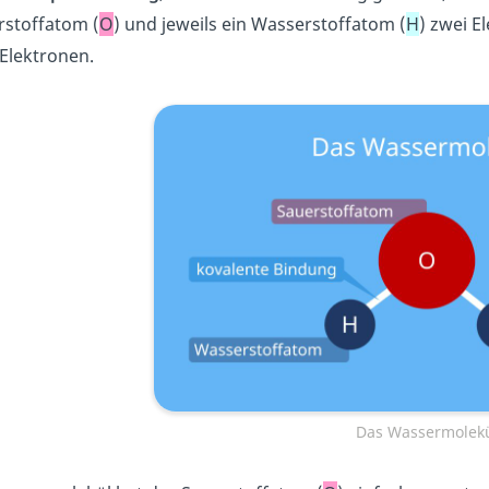
rstoffatom (
O
) und jeweils ein Wasserstoffatom (
H
) zwei El
 Elektronen.
Das Wassermolek