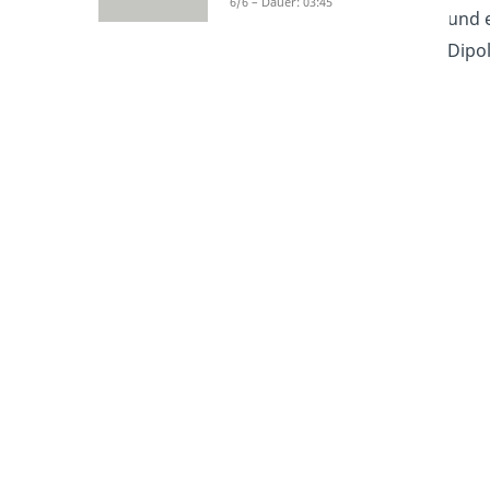
6/6 – Dauer: 03:45
und 
Dipo