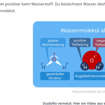
ein positiver beim Wasserstoff. Du bezeichnest Wasser des
lmolekül.
Wassermolekül als D
Studyflix vernetzt: Hier ein Video aus