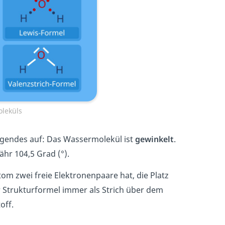
leküls
folgendes auf: Das Wassermolekül ist
gewinkelt
.
hr 104,5 Grad (°).
tom zwei freie Elektronenpaare hat, die Platz
r Strukturformel immer als Strich über dem
toff.