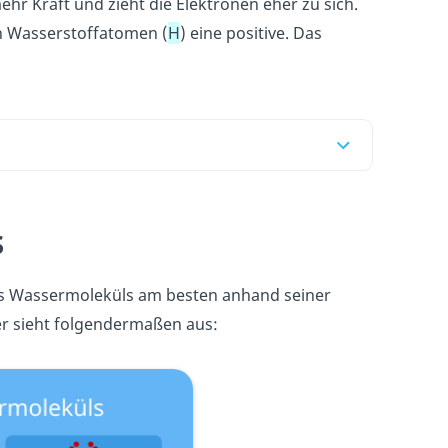
ehr Kraft und zieht die Elektronen eher zu sich.
n Wasserstoffatomen (
H
) eine positive. Das
s
s Wassermoleküls am besten anhand seiner
er sieht folgendermaßen aus: