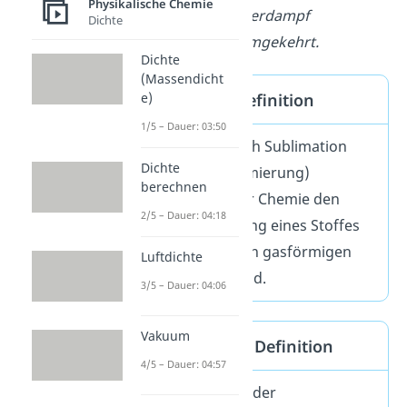
Physikalische Chemie
sich direkt in Wasserdampf
Dichte
umwandeln und umgekehrt.
Dichte
(Massendicht
e)
Sublimieren Definition
1/5 – Dauer: 03:50
Sublimieren (auch Sublimation
Dichte
und selten Sublimierung)
berechnen
bezeichnet in der Chemie den
2/5 – Dauer: 04:18
direkten Übergang eines Stoffes
vom festen in den gasförmigen
Luftdichte
Aggregatszustand.
3/5 – Dauer: 04:06
Vakuum
Resublimieren Definition
4/5 – Dauer: 04:57
Resublimieren (oder