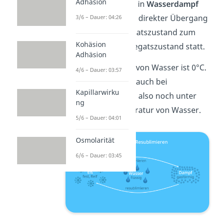
Adhäsion
wandelt sich direkt in
Wasserdampf
um. Hier findet ein direkter Übergang
3/6 – Dauer: 04:26
vom festen Aggregatszustand zum
Kohäsion
gasförmigen Aggregatszustand statt.
Adhäsion
Der Schmelzpunkt von Wasser ist 0°C.
4/6 – Dauer: 03:57
Sublimieren findet auch bei
Kapillarwirku
Minusgraden statt, also noch unter
ng
der Schmelztemperatur von Wasser.
5/6 – Dauer: 04:01
Osmolarität
6/6 – Dauer: 03:45