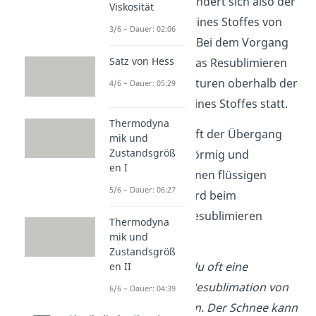
bezeichnest. Hier ändert sich also der
Viskosität
Aggregatzustand eines Stoffes von
3/6 – Dauer: 02:06
gasförmig
zu
fest
. Bei dem Vorgang
Satz von Hess
wird
Wärme
frei. Das Resublimieren
findet bei Temperaturen oberhalb der
4/6 – Dauer: 05:29
Siedetemperatur eines Stoffes statt.
Thermodyna
Normalerweise läuft der Übergang
mik und
Zustandsgröß
von fest nach gasförmig und
en I
umgekehrt über einen flüssigen
5/6 – Dauer: 06:27
Zustand ab
.
Der wird beim
Sublimieren und Resublimieren
Thermodyna
übersprungen.
mik und
Zustandsgröß
Im Winter kannst du oft eine
en II
Sublimation bzw. Resublimation von
6/6 – Dauer: 04:39
Wasser beobachten. Der Schnee kann