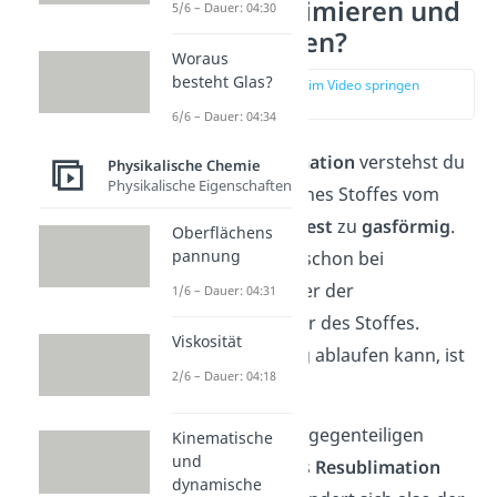
Was ist Sublimieren und
5/6 – Dauer: 04:30
Resublimieren?
Woraus
besteht Glas?
zur Stelle im Video springen
(00:13)
6/6 – Dauer: 04:34
Unter einer
Sublimation
verstehst du
Physikalische Chemie
Physikalische Eigenschaften
einen Übergang eines Stoffes vom
Aggregatzustand
fest
zu
gasförmig
.
Oberflächens
pannung
Das passiert auch schon bei
Temperaturen unter der
1/6 – Dauer: 04:31
Schmelztemperatur des Stoffes.
Viskosität
Damit der Vorgang ablaufen kann, ist
2/6 – Dauer: 04:18
Wärme nötig.
Dazu gibt es einen gegenteiligen
Kinematische
und
Prozess, den du als
Resublimation
dynamische