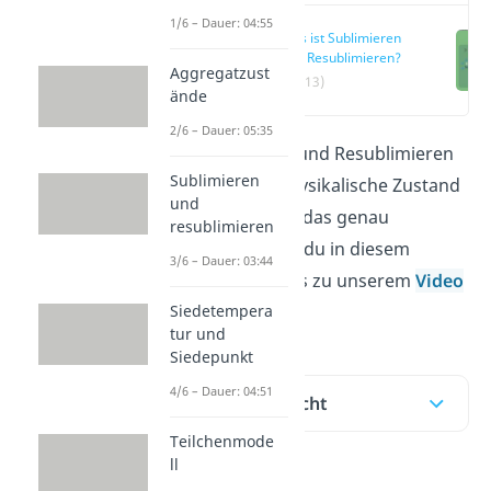
1/6 – Dauer: 04:55
Was ist Sublimieren
und Resublimieren?
Aggregatzust
(00:13)
ände
2/6 – Dauer: 05:35
Beim Sublimieren und Resublimieren
Sublimieren
ändert sich der physikalische Zustand
und
eines Stoffes. Was das genau
resublimieren
bedeutet, erfährst du in diesem
3/6 – Dauer: 03:44
Beitrag. Hier geht’s zu unserem
Video
Siedetempera
!
tur und
Siedepunkt
4/6 – Dauer: 04:51
Inhaltsübersicht
Teilchenmode
ll