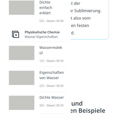
Dichte
Resublimation) ist der
einfach
Gegenprozess zur Sublimierung.
erklärt
Ein Stoff wechselt also vom
5/5 – Dauer: 02:58
gasförmigen in den festen
Physikalische Chemie
Aggregatszustand.
Wasser Eigenschaften
Wassermolek
ül
1/5 – Dauer: 05:18
Eigenschaften
von Wasser
2/5 – Dauer: 05:20
Dichte Wasser
Sublimieren und
3/5 – Dauer: 05:10
Resublimieren Beispiele