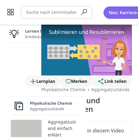
Suche
Neu: Karriere
Lernen lohnt sich!
Entdecke hier deine Chancen.
Lernplan
Merken
Link teilen
Physikalische Chemie
Aggregatzustände
Sublimieren und
Physikalische Chemie
Resublimieren
Aggregatzustände
Aggregatzust
and einfach
Wichtige Inhalte in diesem Video
erklärt