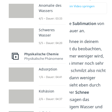
Anomalie des
zur Stelle im Video springen
(00:56)
Wassers
4/5 – Dauer: 03:33
Schauen wir uns die
Sublimation
von
Schweres
Wasser
einmal genauer an.
Wasser
Wenn im Winter Schnee in deinem
5/5 – Dauer: 04:20
Garten liegt, kannst du beobachten,
Physikalische Chemie
dass die Menge immer weniger wird,
Physikalische Phänomene
obwohl es draußen immer noch sehr
Adsorption
kalt ist. Der Schnee schmilzt also nicht
– aber wie kann er dann weniger
1/6 – Dauer: 04:41
werden? Das geschieht eben durch
Kohäsion
eine Sublimation. Der
Schnee
„überspringt“ sozusagen das
2/6 – Dauer: 04:37
Schmelzen zu flüssigem Wasser und