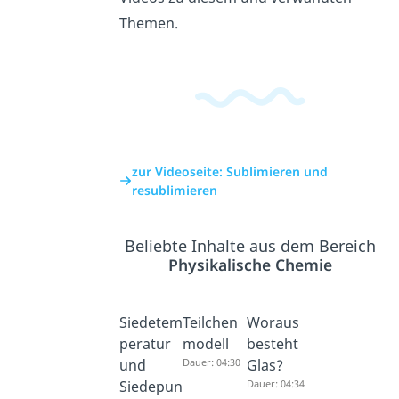
Themen.
zur Videoseite: Sublimieren und
resublimieren
Beliebte Inhalte aus dem Bereich
Physikalische Chemie
Siedetem
Teilchen
Woraus
peratur
modell
besteht
und
Dauer: 04:30
Glas?
Siedepun
Dauer: 04:34