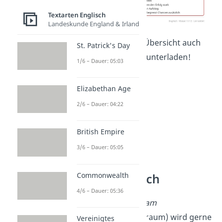
Textarten Englisch
Landeskunde England & Irland
Du kannst dir die Übersicht auch
St. Patrick's Day
hier
kostenlos herunterladen!
1/6 – Dauer: 05:03
Elizabethan Age
2/6 – Dauer: 04:22
British Empire
3/6 – Dauer: 05:05
Commonwealth
Essay Englisch
4/6 – Dauer: 05:36
Der
American Dream
(amerikanischer Traum) wird gerne
Vereinigtes