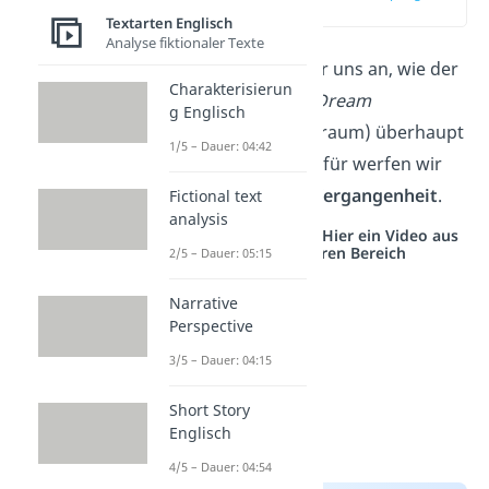
(00:41)
Textarten Englisch
Analyse fiktionaler Texte
Zuerst schauen wir uns an, wie der
Charakterisierun
Begriff
American Dream
g Englisch
(amerikanischer Traum) überhaupt
1/5 – Dauer: 04:42
entstanden
ist. Dafür werfen wir
einen Blick in die
Vergangenheit
.
Fictional text
analysis
Studyflix vernetzt: Hier ein Video aus
einem anderen Bereich
2/5 – Dauer: 05:15
Narrative
Perspective
3/5 – Dauer: 04:15
Short Story
Englisch
4/5 – Dauer: 04:54