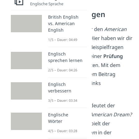
Häufige
Englische Sprache
Prüfungsfragen
British English
vs. American
Jetzt weißt du über den
American
English
Dream
Bescheid! Hier haben wir dir
1/5 – Dauer: 04:49
ein paar typische Beispielfragen
Englisch
aufgelistet, die in einer
Prüfung
sprechen lernen
vorkommen könnten. Mit dem
2/5 – Dauer: 04:26
Wissen aus unserem Beitrag
kannst du sie mit links
Englisch
verbessern
beantworten!
3/5 – Dauer: 03:34
Was genau bedeutet der
Ausdruck
the American Dream?
Englische
Wörter
Welche Rolle spielt der
4/5 – Dauer: 03:28
American Dream
in der