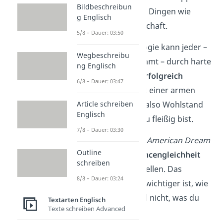
Bildbeschreibun
Leuten gegenüber Dingen wie
g Englisch
Politik und Gesellschaft.
5/8 – Dauer: 03:50
Nach dieser Ideologie kann jeder –
Wegbeschreibu
egal woher er kommt – durch harte
ng Englisch
Arbeit
reich und erfolgreich
6/8 – Dauer: 03:47
werden
. Selbst mit einer armen
Article schreiben
Familie kannst du also Wohlstand
Englisch
erreichen, wenn du fleißig bist.
7/8 – Dauer: 03:30
Du kannst dir den
American Dream
Outline
aber auch als
Chancengleichheit
schreiben
und
Freiheit
vorstellen. Das
8/8 – Dauer: 03:24
bedeutet, dass es wichtiger ist, wie
du dich fühlst, und nicht, was du
Textarten Englisch
Texte schreiben Advanced
besitzt.