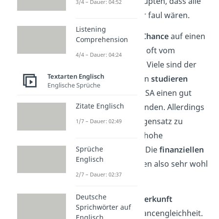
schwierig zu behaupten, dass alle
3/4 – Dauer: 04:52
ärmeren Leute nur faul wären.
Listening
Zudem hängt die
Chance
auf einen
Comprehension
besseren Job auch oft vom
4/4 – Dauer: 04:24
Bildungsstand
ab. Viele sind der
Textarten Englisch
Meinung, dass man
studieren
Englische Sprüche
muss, um in den USA einen gut
Zitate Englisch
bezahlten Job zu finden. Allerdings
gibt es dort im Gegensatz zu
1/7 – Dauer: 02:49
Deutschland sehr hohe
Sprüche
Studiengebühren. Die
finanziellen
Englisch
Verhältnisse
spielen also sehr wohl
2/7 – Dauer: 02:37
eine Rolle.
Deutsche
Auch die
soziale
Herkunft
Sprichwörter auf
beeinflusst die Chancengleichheit.
Englisch