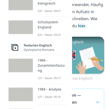
Königreich
als Essay-Thema verwendet. Häufig
musst du also einen Aufsatz in
5/6 – Dauer: 04:57
Englisch darüber schreiben. Wie
Schulsystem
das geht, erfährst du
hier.
England
6/6 – Dauer: 03:33
Textarten Englisch
Dystopische Romane
1984 -
Zusammenfassu
ng
Zum Video: Essay Englisch
1/5 – Dauer: 05:17
1984 - Analyse
American Dream —
2/5 – Dauer: 05:16
häufigste Fragen