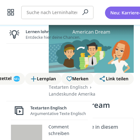
Suche
Neu: Karriere
Lernen lohnt sich!
Entdecke hier deine Chancen.
zettel
Lernplan
Merken
Link teilen
NEU
Textarten Englisch
Landeskunde Amerika
American Dream
Textarten Englisch
Argumentative Texte Englisch
Wichtige Inhalte in diesem
Comment
schreiben
Video