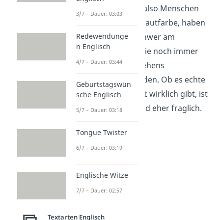
People of Colour,
also Menschen
3/7 – Dauer: 03:03
mit nicht-weißer Hautfarbe, haben
Redewendunge
es immer noch schwer am
n Englisch
Arbeitsmarkt, da sie noch immer
4/7 – Dauer: 03:44
wegen ihres Aussehens
diskriminiert
werden. Ob es echte
Geburtstagswün
Chancengleichheit
wirklich gibt, ist
sche Englisch
also umstritten und eher fraglich.
5/7 – Dauer: 03:18
Tongue Twister
6/7 – Dauer: 03:19
Englische Witze
7/7 – Dauer: 02:57
Textarten Englisch