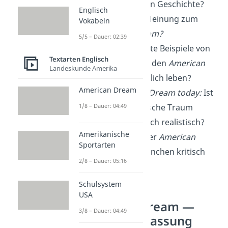
amerikanischen Geschichte?
Englisch
Wie ist deine Meinung zum
Vokabeln
American Dream?
5/5 – Dauer: 02:39
Gibt es konkrete Beispiele von
Textarten Englisch
Menschen, die den
American
Landeskunde Amerika
Dream
tatsächlich leben?
American Dream
The American Dream today:
Ist
1/8 – Dauer: 04:49
der amerikanische Traum
heutzutage noch realistisch?
Amerikanische
Warum wird der
American
Sportarten
Dream
von manchen kritisch
2/8 – Dauer: 05:16
gesehen?
Schulsystem
USA
American Dream —
3/8 – Dauer: 04:49
Zusammenfassung