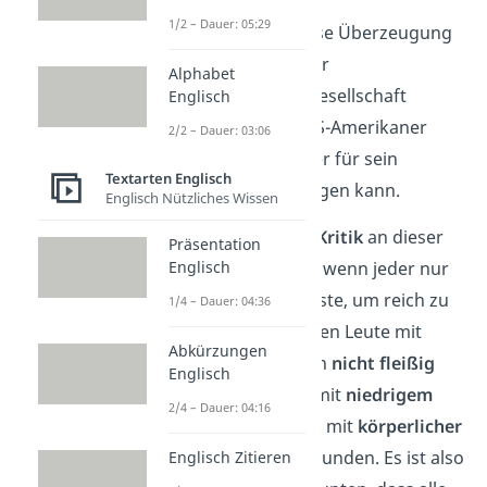
1/2 – Dauer: 05:29
Trotz allem ist diese Überzeugung
bis heute tief in der
Alphabet
amerikanischen Gesellschaft
Englisch
verankert. Viele US-Amerikaner
2/2 – Dauer: 03:06
glauben, dass jeder für sein
Textarten Englisch
eigenes Glück
sorgen kann.
Englisch Nützliches Wissen
Es gibt aber auch
Kritik
an dieser
Präsentation
Englisch
Vorstellung. Denn wenn jeder nur
hart arbeiten müsste, um reich zu
1/4 – Dauer: 04:36
werden, dann wären Leute mit
Abkürzungen
wenig Geld einfach
nicht fleißig
Englisch
genug. Viele Jobs mit
niedrigem
2/4 – Dauer: 04:16
Lohn
sind aber oft mit
körperlicher
Anstrengung
verbunden. Es ist also
Englisch Zitieren