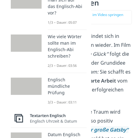
in den Medien
das Englisch-Abi
vor?
zur Stelle im Video springen
(02:34)
1/3 – Dauer: 05:07
Diese Einstellung findet sich in
Wie viele Wörter
sollte man im
zahlreichen Medien wieder. Im Film
Englisch-Abi
„Das Streben nach Glück“
folgt die
schreiben?
Hauptfigur genau der Grundidee
2/3 – Dauer: 03:56
des
American Dream:
Sie schafft es
Englisch
durch
Fleiß
und
harte
Arbeit
vom
mündliche
Obdachlosen zum erfolgreichen
Prüfung
Geschäftsmann.
3/3 – Dauer: 03:11
Der amerikanische Traum wird
Textarten Englisch
aber
nicht immer
so positiv
Englisch Uhrzeit & Datum
dargestellt. In
„Der große Gatsby“
Datum Englisch