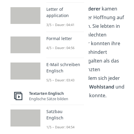
Die ersten
Einwanderer
kamen
Letter of
application
nach Amerika in der Hoffnung auf
3/5 – Dauer: 04:41
ein besseres Leben. Sie lebten in
ihrer Heimat in schlechten
Formal letter
Verhältnissen oder konnten ihre
4/5 – Dauer: 04:56
Religion nicht ungehindert
ausüben. Die USA galten als das
E-Mail schreiben
Land der unbegrenzten
Englisch
Möglichkeiten, in dem sich jeder
5/5 – Dauer: 03:43
ein gutes Leben in
Wohlstand
und
Textarten Englisch
Freiheit
aufbauen konnte.
Englische Sätze bilden
Satzbau
Englisch
1/5 – Dauer: 04:54