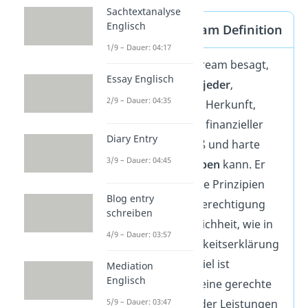
Sachtextanalyse
Englisch
American Dream Definition
1/9 – Dauer: 04:17
Der American Dream besagt,
Essay Englisch
dass in Amerika
jeder
,
2/9 – Dauer: 04:35
unabhängig von Herkunft,
Geschlecht oder finanzieller
Diary Entry
Lage, durch Fleiß und harte
3/9 – Dauer: 04:45
Arbeit
Erfolg haben
kann. Er
stützt sich auf die Prinzipien
Blog entry
Freiheit, Gleichberechtigung
schreiben
und Chancengleichheit, wie in
4/9 – Dauer: 03:57
der Unabhängigkeitserklärung
verankert. Das Ziel ist
Mediation
Englisch
Wohlstand und eine gerechte
5/9 – Dauer: 03:47
Gesellschaft, in der Leistungen