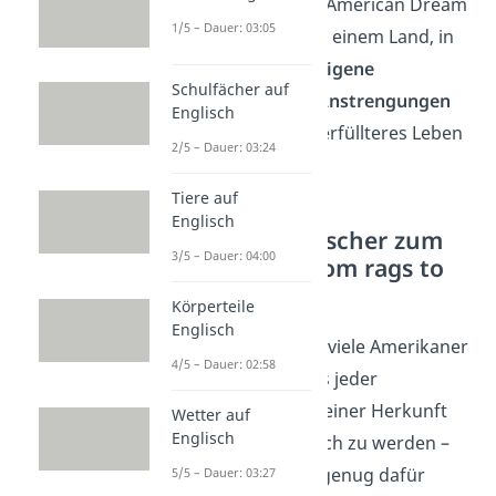
Er beschreibt den American Dream
1/5 – Dauer: 03:05
als den Traum von einem Land, in
dem jeder durch
eigene
Schulfächer auf
Fähigkeiten
und
Anstrengungen
Englisch
ein besseres und erfüllteres Leben
2/5 – Dauer: 03:24
erreichen kann.
Tiere auf
Englisch
Vom Tellerwäscher zum
3/5 – Dauer: 04:00
Millionär: „From rags to
riches“
Körperteile
Englisch
Bis heute glauben viele Amerikaner
4/5 – Dauer: 02:58
fest daran, dass es jeder
unabhängig von seiner Herkunft
Wetter auf
Englisch
schaffen kann, reich zu werden –
wenn er nur hart genug dafür
5/5 – Dauer: 03:27