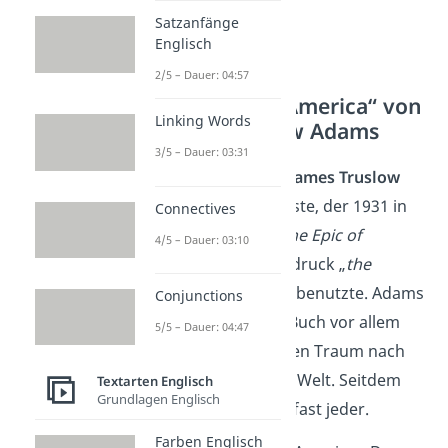
Satzanfänge
Englisch
2/5 – Dauer: 04:57
„The Epic of America“ von
Linking Words
James Truslow Adams
3/5 – Dauer: 03:31
Der Schriftsteller
James Truslow
Adams
war der Erste, der 1931 in
Connectives
seinem Roman
„The Epic of
4/5 – Dauer: 03:10
America“
den Ausdruck „
the
American Dream“
benutzte. Adams
Conjunctions
betont in seinem Buch vor allem
5/5 – Dauer: 04:47
den amerikanischen Traum nach
einer gerechteren Welt. Seitdem
Textarten Englisch
Grundlagen Englisch
kennt den Begriff fast jeder.
Farben Englisch