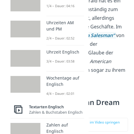
von F. Scott Fitzgerald hat es ein
1/4 – Dauer: 04:16
junger Mann eigenständig zum
Millionär geschafft, allerdings
Uhrzeiten AM
durch zweifelhafte Geschäfte. Im
und PM
Drama
„Death of a Salesman“
von
2/4 – Dauer: 02:52
Arthur Miller führt der
Uhrzeit Englisch
unerschütterliche Glaube der
Hauptfigur an den
American
3/4 – Dauer: 03:58
Dream
letztendlich sogar zu ihrem
Wochentage auf
Tod.
Englisch
4/4 – Dauer: 02:01
Der American Dream
Textarten Englisch
heute
Zahlen & Buchstaben Englisch
zur Stelle im Video springen
Zahlen auf
(03:23)
Englisch