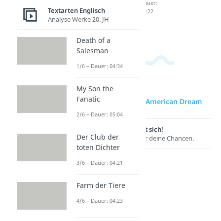
ten
Dauer:
Dauer:
Textarten Englisch
04:49
04:22
Dauer:
Analyse Werke 20. JH
05:16
Death of a
Salesman
1/6 – Dauer: 04:34
My Son the
Fanatic
zur Videoseite: American Dream
2/6 – Dauer: 05:04
Lernen lohnt sich!
Der Club der
Entdecke hier deine Chancen.
toten Dichter
3/6 – Dauer: 04:21
Farm der Tiere
4/6 – Dauer: 04:23