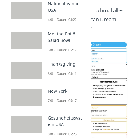
Nationalhymne
USA
Hier haben wir dir nochmal alles
zum Thema American Dream
4/8 – Dauer: 04:22
zusammengefasst:
Melting Pot &
Salad Bowl
5/8 – Dauer: 05:17
Thanksgiving
6/8 – Dauer: 04:11
New York
7/8 – Dauer: 05:17
Gesundheitssyst
em USA
8/8 – Dauer: 05:25