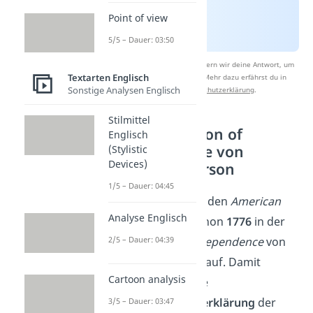
Point of view
5/5 – Dauer: 03:50
Nach Beantwortung speichern wir deine Antwort, um
Textarten Englisch
Studyflix zu verbessern. Mehr dazu erfährst du in
Sonstige Analysen Englisch
unserer
Datenschutzerklärung
.
Stilmittel
The Declaration of
Englisch
Independence von
(Stylistic
Devices)
Thomas Jefferson
1/5 – Dauer: 04:45
Die Grundidee für den
American
Analyse Englisch
Dream
tauchte schon
1776
in der
Declaration of Independence
von
2/5 – Dauer: 04:39
Thomas Jefferson auf. Damit
Cartoon analysis
bezeichnest du die
Unabhängigkeitserklärung
der
3/5 – Dauer: 03:47