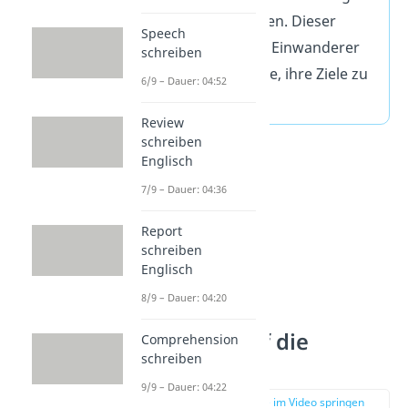
anerkannt werden. Dieser
Speech
Traum motiviert Einwanderer
schreiben
und Einheimische, ihre Ziele zu
6/9 – Dauer: 04:52
erreichen.
Review
schreiben
Englisch
7/9 – Dauer: 04:36
Report
schreiben
Englisch
8/9 – Dauer: 04:20
Ein Blick auf die
Comprehension
schreiben
Geschichte
9/9 – Dauer: 04:22
zur Stelle im Video springen