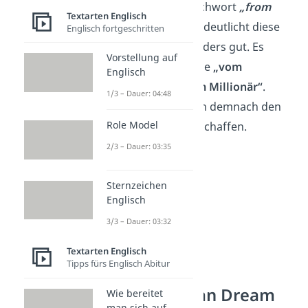
arbeitet
. Das Sprichwort
„from
Textarten Englisch
rags to riches“
verdeutlicht diese
Englisch fortgeschritten
Vorstellung besonders gut. Es
Vorstellung auf
bedeutet so viel wie
„vom
Englisch
Tellerwäscher zum Millionär“
.
1/3 – Dauer: 04:48
Jeder Mensch kann demnach den
Role Model
sozialen Aufstieg schaffen.
2/3 – Dauer: 03:35
Sternzeichen
Englisch
3/3 – Dauer: 03:32
Textarten Englisch
Tipps fürs Englisch Abitur
Der American Dream
Wie bereitet
man sich auf