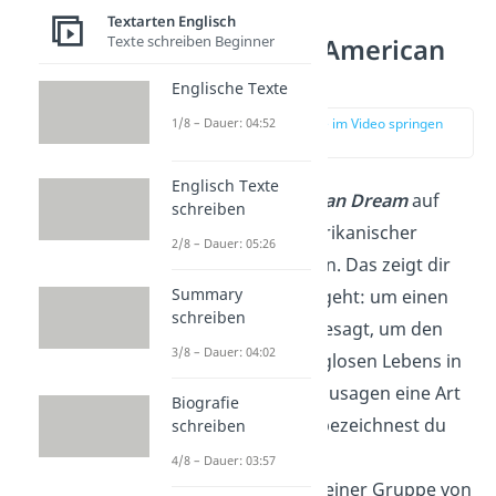
Textarten Englisch
Texte schreiben Beginner
Was ist der American
Dream?
Englische Texte
zur Stelle im Video springen
1/8 – Dauer: 04:52
(00:14)
Englisch Texte
Du kannst
American Dream
auf
schreiben
Deutsch mit „amerikanischer
2/8 – Dauer: 05:26
Traum“ übersetzen. Das zeigt dir
Summary
schon, worum es geht: um einen
schreiben
Traum, genauer gesagt, um den
3/8 – Dauer: 04:02
Wunsch eines sorglosen Lebens in
den USA. Es ist sozusagen eine Art
Biografie
Ideologie
. Damit bezeichnest du
schreiben
die
Werte
und die
4/8 – Dauer: 03:57
Grundeinstellung einer Gruppe von