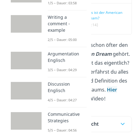
1/5 – Dauer: 03:58
Was ist der American
Writing a
Dream?
comment -
(00:14)
example
2/5 – Dauer: 05:00
Bestimmt hast du schon öfter den
Ausdruck
American Dream
gehört.
Argumentation
Englisch
Doch was bedeutet das eigentlich?
3/5 – Dauer: 04:29
In diesem Beitrag erfährst du alles
zur Geschichte und Definition des
Discussion
amerikanischen Traums.
Hier
Englisch
geht’s direkt zum Video!
4/5 – Dauer: 04:27
Communicative
Strategies
Inhaltsübersicht
5/5 – Dauer: 04:56