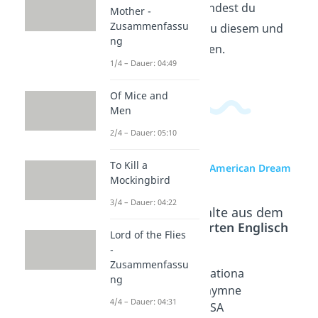
Englischbereich
findest du
Mother -
Zusammenfassu
passende Videos zu diesem und
ng
verwandten Themen.
1/4 – Dauer: 04:49
Of Mice and
Men
2/4 – Dauer: 05:10
To Kill a
zur Videoseite: American Dream
Mockingbird
3/4 – Dauer: 04:22
Beliebte Inhalte aus dem
Bereich
Textarten Englisch
Lord of the Flies
-
Zusammenfassu
Amerika
Schulsy
Nationa
ng
nische
stem
lhymne
4/4 – Dauer: 04:31
Sportar
USA
USA