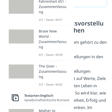
(ausklappen)
Fahrenheit 451 -
Zusammenfassu
ng
3/5 – Dauer: 04:57
Gesellschaftsvorstellu
ngen verstehen
Brave New
World -
Zusammenfassu
Der American Dream gehört zu den
ng
bekanntesten
4/5 – Dauer: 04:58
Gesellschaftsvorstellungen in den
USA. Wer sich mit
The Giver -
Gesellschaftsvorstellungen
Zusammenfassu
ng
beschäftigt, schaut auf Werte, Ziele
5/5 – Dauer: 04:50
und Bilder vom guten Leben in
einer Gesellschaft. So wird klar, wie
Textarten Englisch
Menschen über Freiheit, Erfolg und
Gesellschaftskritische Romane
gleiche Chancen denken. Im
Mother to