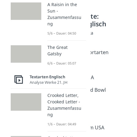
A Raisin in the
Sun -
Weitere Inhalte:
Zusammenfassu
Textarten Englisch
ng
Landeskunde Amerika
5/6 – Dauer: 04:50
American Dream
Dauer: 04:49
The Great
Amerikanische Sportarten
Gatsby
Dauer: 05:16
6/6 – Dauer: 05:07
Schulsystem USA
Dauer: 04:49
Textarten Englisch
Nationalhymne USA
Analyse Werke 21. JH
Dauer: 04:22
Melting Pot & Salad Bowl
Crooked Letter,
Dauer: 05:17
Crooked Letter -
Thanksgiving
Zusammenfassu
Dauer: 04:11
New York
ng
Dauer: 05:17
1/6 – Dauer: 04:49
Gesundheitssystem USA
Dauer: 05:25