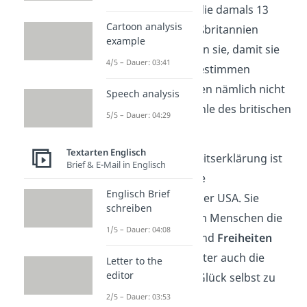
USA, mit der sich die damals 13
Cartoon analysis
Kolonien von Großbritannien
example
loslösten. Das taten sie, damit sie
4/5 – Dauer: 03:41
über sich selbst bestimmen
konnten. Sie wollten nämlich nicht
Speech analysis
mehr auf die Befehle des britischen
5/5 – Dauer: 04:29
Königs hören.
Textarten Englisch
Die Unabhängigkeitserklärung ist
Brief & E-Mail in Englisch
also sozusagen die
Englisch Brief
Geburtsurkunde der USA. Sie
schreiben
besagt, dass jedem Menschen die
1/5 – Dauer: 04:08
gleichen Rechte
und
Freiheiten
zustehen — darunter auch die
Letter to the
editor
Möglichkeit, sein Glück selbst zu
finden.
2/5 – Dauer: 03:53