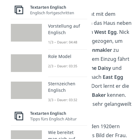
Textarten Englisch
Englisch fortgeschritten
Der Roman beginnt mit dem
Umzug
von Nick in das Haus neben
Vorstellung auf
der Gatsbys Villa in
West Egg
. Nick
Englisch
ist nach New York gezogen, um
1/3 – Dauer: 04:48
sich dort als
Börsenmakler
zu
Role Model
versuchen. Nach dem Einzug fährt
2/3 – Dauer: 03:35
er zu seiner
Cousine Daisy
und
ihrem Mann
Tom
nach
East Egg
Sternzeichen
zum Abendessen. Dort lernt er die
Englisch
junge Frau
Jordan Baker
kennen.
3/3 – Dauer: 03:32
Sie wirkt zunächst sehr gelangweilt
auf Nick.
Textarten Englisch
Tipps fürs Englisch Abitur
Gut zu wissen:
In den 1920ern
Wie bereitet
veränderte sich das Bild der Frau.
man sich auf