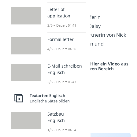
Jordan Baker
Letter of
application
Wettkampfgolferin
Freundin von Daisy
3/5 – Dauer: 04:41
kurzzeitige Partnerin von Nick
Formal letter
schön, verlogen und
4/5 – Dauer: 04:56
oberflächlich
Studyflix vernetzt: Hier ein Video aus
E-Mail schreiben
einem anderen Bereich
Englisch
5/5 – Dauer: 03:43
Textarten Englisch
Englische Sätze bilden
Satzbau
Englisch
1/5 – Dauer: 04:54