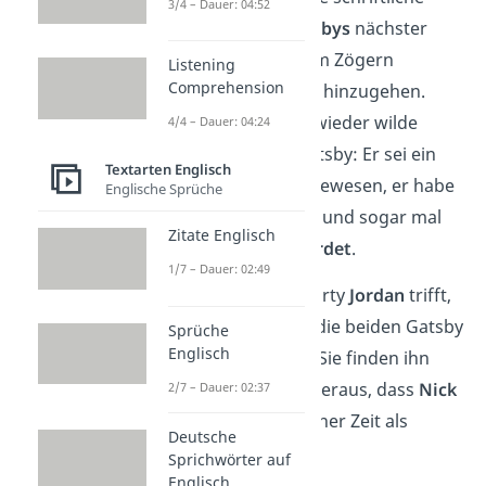
3/4 – Dauer: 04:52
Einladung
zu
Gatsbys
nächster
Party. Nach langem Zögern
Listening
Comprehension
entschließt er sich hinzugehen.
Auch hier hört er wieder wilde
4/4 – Dauer: 04:24
Gerüchte
über Gatsby: Er sei ein
Textarten Englisch
deutscher
Spion
gewesen, er habe
Englische Sprüche
in
Oxford
studiert und sogar mal
Zitate Englisch
einen Mann
ermordet
.
1/7 – Dauer: 02:49
Als Nick auf der Party
Jordan
trifft,
entschließen sich die beiden Gatsby
Sprüche
Englisch
suchen zu gehen. Sie finden ihn
und es stellt sich heraus, dass
Nick
2/7 – Dauer: 02:37
ihn bereits aus seiner Zeit als
Deutsche
Soldat
kennt
.
Sprichwörter auf
Englisch