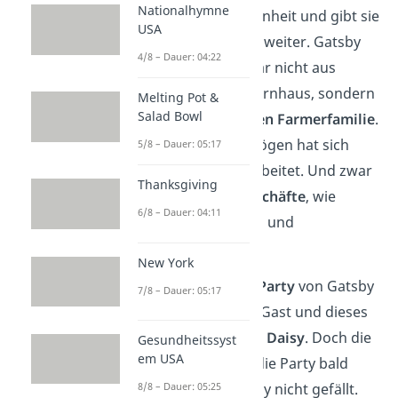
Nationalhymne
Gatsbys Vergangenheit und gibt sie
USA
an einen Reporter weiter. Gatsby
4/8 – Dauer: 04:22
kommt nämlich gar nicht aus
einem reichen Elternhaus, sondern
Melting Pot &
Salad Bowl
aus einer
ärmlichen Farmerfamilie
.
Sein ganzes Vermögen hat sich
5/8 – Dauer: 05:17
Gatsby selbst erarbeitet. Und zwar
Thanksgiving
durch
illegale Geschäfte
, wie
6/8 – Dauer: 04:11
Alkoholschmuggel und
Glücksspiele.
New York
Auf der nächsten
Party
von Gatsby
7/8 – Dauer: 05:17
ist Nick wieder zu Gast und dieses
Mal auch
Tom
und
Daisy
. Doch die
Gesundheitssyst
em USA
beiden verlassen die Party bald
8/8 – Dauer: 05:25
wieder, da sie Daisy nicht gefällt.