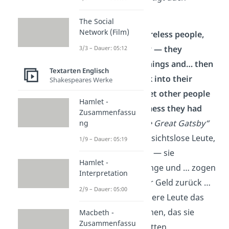
folgendes Zitat:
The Social
Network (Film)
“
They were careless people,
Tom and Daisy — they
3/3 – Dauer: 05:12
smashed up things and… then
Textarten Englisch
retreated back into their
Shakespeares Werke
money… and let other people
Hamlet -
clean up the mess they had
Zusammenfassu
made.
“ —
„The Great Gatsby“
ng
Sie waren rücksichtslose Leute,
1/9 – Dauer: 05:19
Tom und Daisy — sie
Hamlet -
zerbrachen Dinge und … zogen
Interpretation
sich dann in ihr Geld zurück …
2/9 – Dauer: 05:00
und ließen andere Leute das
Chaos aufräumen, das sie
Macbeth -
Zusammenfassu
angerichtet hatten.