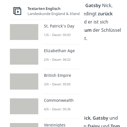
Daraufhin
gesteht Gatsby
Nick,
Textarten Englisch
dass er
Daisy
unbedingt
zurück
Landeskunde England & Irland
haben
möchte. Und er ist sich
St. Patrick's Day
sicher, dass
Reichtum
der Schlüssel
1/6 – Dauer: 05:03
zu ihrem Herzen ist.
Elizabethan Age
2/6 – Dauer: 04:22
British Empire
3/6 – Dauer: 05:05
Commonwealth
Kapitel 7
4/6 – Dauer: 05:36
Eines Tages sind
Nick
,
Gatsby
und
Vereinigtes
Jordan
im Haus von
Daisy
und
Tom