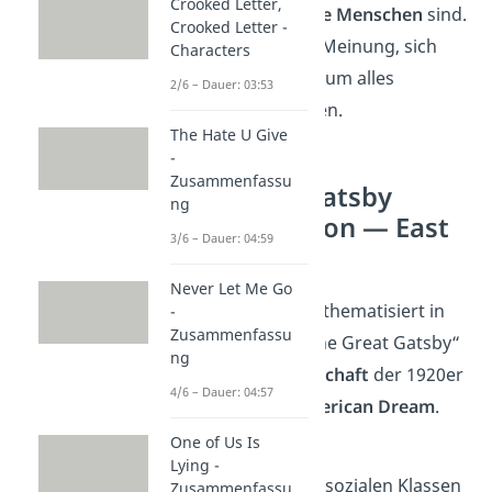
Crooked Letter,
Daisy
abscheuliche Menschen
sind.
Crooked Letter -
Denn sie sind der Meinung, sich
Characters
durch ihren Reichtum alles
2/6 – Dauer: 03:53
erlauben zu können.
The Hate U Give
-
Zusammenfassu
The Great Gatsby
ng
Interpretation — East
3/6 – Dauer: 04:59
Egg
Never Let Me Go
F. Scott Fitzgerald thematisiert in
-
Zusammenfassu
seinem Roman „The Great Gatsby“
ng
die
Klassengesellschaft
der 1920er
4/6 – Dauer: 04:57
Jahre und den
American Dream
.
One of Us Is
Die
Hierarchie
der
Lying -
unterschiedlichen sozialen Klassen
Zusammenfassu