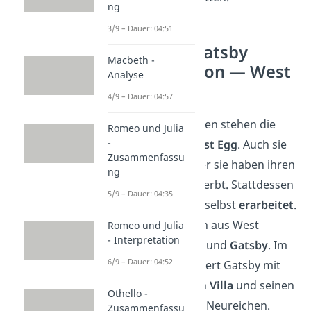
ng
3/9 – Dauer: 04:51
The Great Gatsby
Macbeth -
Interpretation — West
Analyse
Egg
4/9 – Dauer: 04:57
Unter den Altreichen stehen die
Romeo und Julia
-
Bewohner von
West Egg
. Auch sie
Zusammenfassu
sind alle
reich
, aber sie haben ihren
ng
Reichtum nicht geerbt. Stattdessen
5/9 – Dauer: 04:35
haben sie ihn sich selbst
erarbeitet
.
Zu den Neureichen aus West
Romeo und Julia
- Interpretation
Egg gehören
Nick
und
Gatsby
. Im
6/9 – Dauer: 04:52
Speziellen verkörpert Gatsby mit
seiner prunkvollen
Villa
und seinen
Othello -
großen
Partys
die Neureichen.
Zusammenfassu