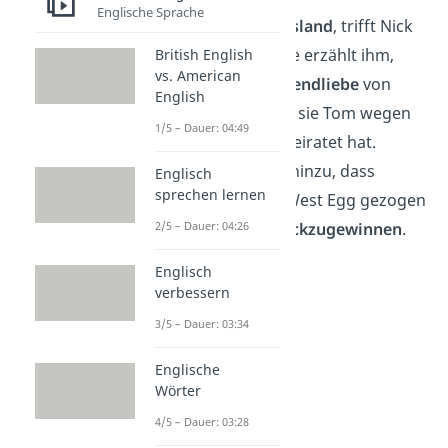
Englische Sprache
Zurück auf
Long Island
, trifft Nick
sich mit
Jordan
. Sie erzählt ihm,
British English
vs. American
dass Daisy die
Jugendliebe
von
English
Gatsby war, bevor sie Tom wegen
1/5 – Dauer: 04:49
seines Geldes geheiratet hat.
Ebenfalls fügt sie hinzu, dass
Englisch
sprechen lernen
Gatsby nur nach West Egg gezogen
2/5 – Dauer: 04:26
ist, um Daisy
zurückzugewinnen
.
Englisch
verbessern
3/5 – Dauer: 03:34
Englische
Wörter
4/5 – Dauer: 03:28