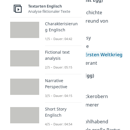
Textarten Englisch
Analyse fiktionaler Texte
erzählt die Geschichte
Nachbar und Freund von
Charakterisierun
Gatsby
g Englisch
Cousin von Daisy
1/5 – Dauer: 04:42
studierte in Yale
Fictional text
war Soldat im
Ersten Weltkrieg
analysis
ehrlich und tolerant
2/5 – Dauer: 05:15
Jay Gatsby (West Egg)
Narrative
Perspective
Hauptfigur
will Daisy zurückerobern
3/5 – Dauer: 04:15
stammt aus ärmerer
Short Story
Farmerfamilie
Englisch
mittlerweile wohlhabend
4/5 – Dauer: 04:54
veranstaltet viele große Partys