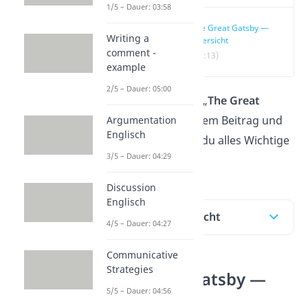
1/5 – Dauer: 03:58
The Great Gatsby —
Writing a
Übersicht
comment -
(00:13)
example
2/5 – Dauer: 05:00
Worum geht es in „
The Great
Gatsby
“? In unserem Beitrag und
Argumentation
Englisch
im
Video
erfährst du alles Wichtige
3/5 – Dauer: 04:29
über den Roman.
Discussion
Englisch
Inhaltsübersicht
4/5 – Dauer: 04:27
Communicative
Strategies
The Great Gatsby —
5/5 – Dauer: 04:56
Übersicht