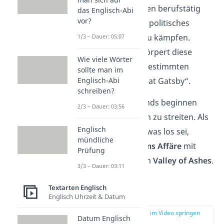
Viele Frauen wurden berufstätig
das Englisch-Abi
vor?
und begannen für politisches
Mitspracherecht zu kämpfen.
1/3 – Dauer: 05:07
Jordan Baker verkörpert diese
Wie viele Wörter
Gruppe an selbstbestimmten
sollte man im
Englisch-Abi
Frauen in „The Great Gatsby“.
schreiben?
Während des Abends beginnen
2/3 – Dauer: 03:56
Daisy und Tom sich zu streiten. Als
Englisch
Nick Jordan fragt, was los sei,
mündliche
erzählt sie von
Toms
Affäre
mit
Prüfung
einer Frau aus dem
Valley of Ashes
.
3/3 – Dauer: 03:11
Textarten Englisch
Kapitel 2
Englisch Uhrzeit & Datum
zur Stelle im Video springen
Datum Englisch
(01:29)