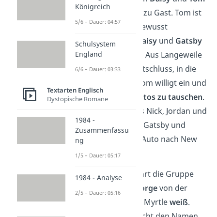
Königreich
beim Mittagessen zu Gast. Tom ist
5/6 – Dauer: 04:57
währenddessen bewusst
geworden, dass
Daisy
und
Gatsby
Schulsystem
England
eine
Affäre
haben. Aus Langeweile
fasst Daisy den Entschluss, in die
6/6 – Dauer: 03:33
Stadt
zu fahren. Tom willigt ein und
Textarten Englisch
schlägt vor, die
Autos zu tauschen
.
Dystopische Romane
So kommt es, dass Nick, Jordan und
1984 -
Tom in einem und Gatsby und
Zusammenfassu
Daisy im anderen Auto nach New
ng
York fahren.
1/5 – Dauer: 05:17
Beim
Tanken
erfährt die Gruppe
1984 - Analyse
von Nick, dass
George
von der
2/5 – Dauer: 05:16
Affäre
seiner Frau Myrtle
weiß
.
Jedoch kennt er nicht den Namen