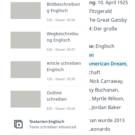
Veröffentlichung:
10. April 1925
Bildbeschreibun
g Englisch
Autor:
F. Scott Fitzgerald
Originaltitel:
The Great Gatsby
5/8 – Dauer: 03:50
Deutscher Titel:
Der große
Wegbeschreibu
Gatsby
ng Englisch
Originalsprache:
Englisch
6/8 – Dauer: 03:47
Gattung:
Roman
Article schreiben
Hintergrund:
American Dream,
Englisch
Klassengesellschaft
7/8 – Dauer: 03:30
Hauptfiguren:
Nick Carraway,
Jay Gatsby, Daisy Buchanan,
Outline
Tom Buchanan, Myrtle Wilson,
schreiben
George Wilson, Jordan Baker
8/8 – Dauer: 03:24
Übrigens:
Der Roman wurde 2013
Textarten Englisch
Texte schreiben Advanced
auch verfilmt, mit Leonardo