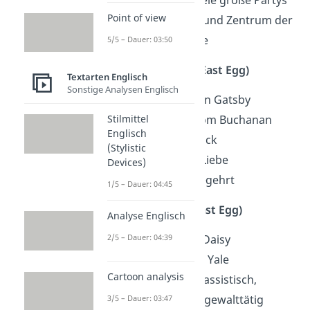
Point of view
geheimnisvoll und Zentrum der
Gerüchteküche
5/5 – Dauer: 03:50
Daisy Buchanan (East Egg)
Textarten Englisch
Sonstige Analysen Englisch
Jugendliebe von Gatsby
Ehefrau von Tom Buchanan
Stilmittel
Englisch
Cousine von Nick
(Stylistic
Wunsch nach Liebe
Devices)
hübsch und begehrt
1/5 – Dauer: 04:45
Tom Buchanan (East Egg)
Analyse Englisch
Ehemann von Daisy
2/5 – Dauer: 04:39
kennt Nick aus Yale
Cartoon analysis
wohlhabend, rassistisch,
sexistisch und gewalttätig
3/5 – Dauer: 03:47