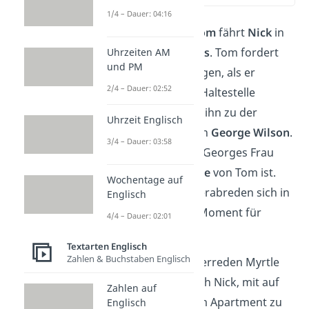
1/4 – Dauer: 04:16
Gemeinsam mit
Tom
fährt
Nick
in
das
Valley of Ashes
. Tom fordert
Uhrzeiten AM
und PM
ihn auf, ihm zu folgen, als er
2/4 – Dauer: 02:52
plötzlich an einer Haltestelle
aussteigt. Er führt ihn zu der
Uhrzeit Englisch
Autowerkstatt
von
George Wilson
.
3/4 – Dauer: 03:58
Nick erfährt, dass Georges Frau
Myrtle
die
Geliebte
von Tom ist.
Wochentage auf
Myrtle und Tom verabreden sich in
Englisch
einem geheimen Moment für
4/4 – Dauer: 02:01
später.
Textarten Englisch
Zahlen & Buchstaben Englisch
Am Treffpunkt überreden Myrtle
und Tom schließlich Nick, mit auf
Zahlen auf
eine
Party
in ihrem Apartment zu
Englisch