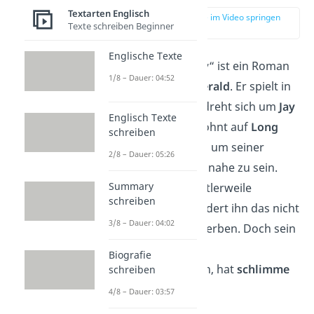
Textarten Englisch
zur Stelle im Video springen
Texte schreiben Beginner
(00:13)
Englische Texte
„
The Great Gatsby
“ ist ein Roman
1/8 – Dauer: 04:52
von
F. Scott Fitzgerald
. Er spielt in
den 1920ern und dreht sich um
Jay
Englisch Texte
Gatsby
. Gatsby wohnt auf
Long
schreiben
Island
(New York), um seiner
2/8 – Dauer: 05:26
Jugendliebe
Daisy nahe zu sein.
Summary
Auch wenn sie mittlerweile
schreiben
verheiratet ist, hindert ihn das nicht
3/8 – Dauer: 04:02
daran, sie zu umwerben. Doch sein
Vorhaben, Daisy
Biografie
zurückzugewinnen, hat
schlimme
schreiben
Folgen
.
4/8 – Dauer: 03:57