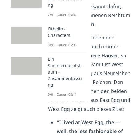
ng
Denn diese sind bekannt dafür,
ihren frisch gewonnenen Reichtum
7/9 – Dauer: 05:32
zur Show zu stellen
.
Othello -
Characters
Allerdings gibt es neben den
8/9 – Dauer: 05:33
riesigen Anwesen auch immer
wieder
bescheidenere Häuser
, so
Ein
wie das von Nick. Damit ist West
Sommernachtstr
aum -
Egg eine
Mischung
aus Neureichen
Zusammenfassu
und anstrebenden Reichen. Den
ng
Unterschied zwischen den beiden
9/9 – Dauer: 05:11
oberen Schichten aus East Egg und
West Egg
zeigt auch dieses Zitat:
“
I lived at West Egg, the —
well, the less fashionable of