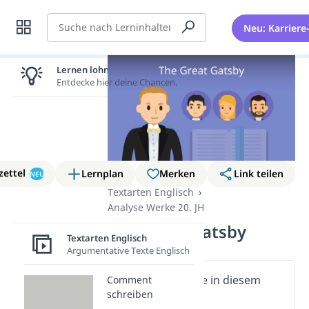
Suche
Neu: Karriere
Lernen lohnt sich!
Entdecke hier deine Chancen.
zettel
Lernplan
Merken
Link teilen
NEU
Textarten Englisch
Analyse Werke 20. JH
The Great Gatsby
Textarten Englisch
Argumentative Texte Englisch
Wichtige Inhalte in diesem
Comment
schreiben
Video