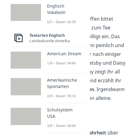
Kapitel 5
Englisch
Vokabeln
Beim nächsten Treffen bittet
5/5 – Dauer: 02:39
Gatsby Nick,
Daisy
zum Tee
Textarten Englisch
einzuladen
. Nick willigt ein. Das
Landeskunde Amerika
Treffen
ist zu Beginn peinlich und
American Dream
unangenehm
, aber nach einiger
Zeit nähern sich Gatsby und Daisy
1/8 – Dauer: 04:49
einander an. Gatsby zeigt ihr all
seinen
Reichtum
und erzählt ihr
Amerikanische
Sportarten
von seinen
Träumen
. Irgendwann
2/8 – Dauer: 05:16
lässt Nick die beiden alleine.
Schulsystem
USA
Kapitel 6
3/8 – Dauer: 04:49
Nick erfährt die
Wahrheit
über