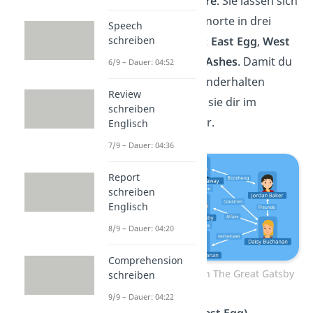
wichtige
Charaktere
. Sie lassen sich
anhand ihrer Wohnorte in drei
Speech
Gruppen einteilen:
East Egg
,
West
schreiben
Egg
und
Valley of Ashes
. Damit du
6/9 – Dauer: 04:52
sie besser auseinanderhalten
Review
kannst, stellen wir sie dir im
schreiben
Folgenden kurz vor.
Englisch
7/9 – Dauer: 04:36
Report
schreiben
Englisch
8/9 – Dauer: 04:20
Comprehension
Figurenkonstellation The Great Gatsby
schreiben
9/9 – Dauer: 04:22
Nick Carraway (West Egg)