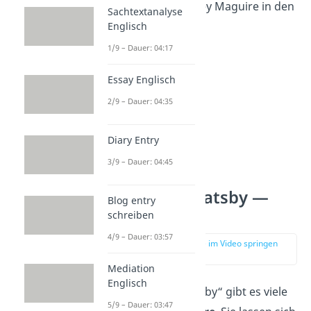
DiCaprio und Tobey Maguire in den
Sachtextanalyse
Hauptrollen.
Englisch
1/9 – Dauer: 04:17
Essay Englisch
2/9 – Dauer: 04:35
Diary Entry
3/9 – Dauer: 04:45
The Great Gatsby —
Blog entry
Charaktere
schreiben
4/9 – Dauer: 03:57
zur Stelle im Video springen
(00:41)
Mediation
Englisch
In „The Great Gatsby“ gibt es viele
5/9 – Dauer: 03:47