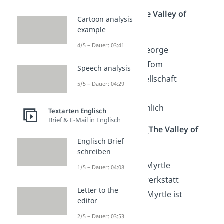
Myrtle Wilson (T
he
Valley of
Cartoon analysis
Ashes)
example
4/5 – Dauer: 03:41
Ehefrau von George
hat Affäre mit Tom
Speech analysis
will in der Gesellschaft
5/5 – Dauer: 04:29
aufsteigen
kurvig und sinnlich
Textarten Englisch
Brief & E-Mail in Englisch
George B. Wilson (T
he Valley of
Englisch Brief
Ashes)
schreiben
Ehemann von Myrtle
1/5 – Dauer: 04:08
hat eine Autowerkstatt
Letter to the
seine Liebe zu Myrtle ist
editor
unerwidert
2/5 – Dauer: 03:53