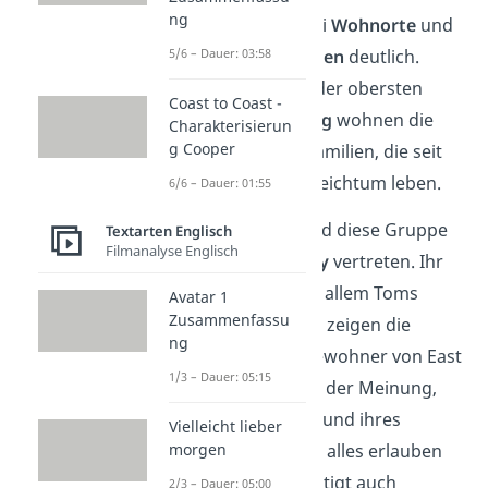
ng
wird durch die drei
Wohnorte
und
ihre
Beschreibungen
deutlich.
5/6 – Dauer: 03:58
Beginnen wir mit der obersten
Coast to Coast -
Schicht: In
East Egg
wohnen die
Charakterisierun
g Cooper
Altreichen
. Also Familien, die seit
Generationen in Reichtum leben.
6/6 – Dauer: 01:55
In dem Roman wird diese Gruppe
Textarten Englisch
Filmanalyse Englisch
von
Tom
und
Daisy
vertreten. Ihr
Egoismus
und vor allem Toms
Avatar 1
Zusammenfassu
herablassende
Art zeigen die
ng
Einstellung
der Bewohner von East
1/3 – Dauer: 05:15
Egg. Denn sie sind der Meinung,
dass sie sich aufgrund ihres
Vielleicht lieber
großen Reichtums alles erlauben
morgen
können. Das bestätigt auch
2/3 – Dauer: 05:00