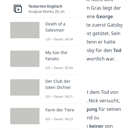
Textarten Englisch
entfernt von ihm im Gras liegt der
Analyse Werke 20. JH
ebenfalls erschossene
George
Death of a
Wilson. Wilson hatte zuerst Gatsby
Salesman
und dann sich selbst getötet. Sein
1/6 – Dauer: 04:34
Motiv war Rache. Denn er hatte
erfahren, dass Gatsby für den
Tod
My Son the
seiner Frau
verantwortlich war.
Fanatic
2/6 – Dauer: 05:04
Kapitel 9
Der Club der
toten Dichter
Zwei Jahre
sind seit dem Tod von
3/6 – Dauer: 04:21
Gatsby vergangen. Nick versucht,
eine große
Beerdigung
für seinen
Farm der Tiere
verstorbenen Freund zu
4/6 – Dauer: 04:23
organisieren. Doch
keiner
von