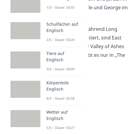
East Egg
und Myrtle und George im
1/5 – Dauer: 03:05
Valley of Ashes
.
Schulfächer auf
Schon gewusst:
Während Long
Englisch
Island wirklich existiert, sind East
2/5 – Dauer: 03:24
Egg, West Egg und Valley of Ashes
Tiere auf
fiktive Orte
. Sie gibt es nur in „The
Englisch
Great Gatsby“.
3/5 – Dauer: 04:00
Körperteile
Englisch
4/5 – Dauer: 02:58
Wetter auf
Englisch
5/5 – Dauer: 03:27
Kapitel 1