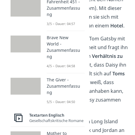
Fahrenheit 451 -
des Liebhabers (Tom). Mit dieser
Zusammenfassu
ng
Information treffen sie sich mit
3/5 – Dauer: 04:57
Daisy und Gatsby an einem
Hotel
.
Brave New
Dort
konfrontiert
Tom Gatsby mit
World -
seiner Vergangenheit und fragt ihn
Zusammenfassu
direkt nach seinem
Verhältnis zu
ng
Daisy
. Er antwortet, dass Daisy ihn
4/5 – Dauer: 04:58
liebe. Doch sie stellt sich auf
Toms
The Giver -
Seite
. Da Tom nun weiß, dass
Zusammenfassu
Gatsby ihm nichts anhaben kann,
ng
lässt er ihn mit Daisy zusammen
5/5 – Dauer: 04:50
zurückfahren.
Textarten Englisch
Gesellschaftskritische Romane
Auf dem Weg nach Long Island
kommen Tom, Nick und Jordan an
Mother to