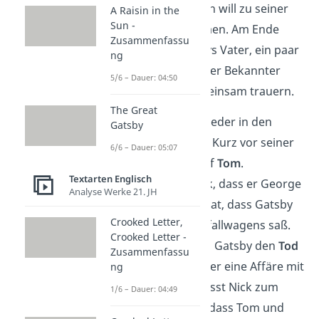
Gatsbys Bekannten will zu seiner
A Raisin in the
Sun -
Beerdigung kommen. Am Ende
Zusammenfassu
sind es nur Gatsbys Vater, ein paar
ng
Angestellte, ein alter Bekannter
5/6 – Dauer: 04:50
und Nick, die gemeinsam trauern.
The Great
Nick beschließt, wieder in den
Gatsby
Westen
zu ziehen. Kurz vor seiner
6/6 – Dauer: 05:07
Abreise trifft er auf
Tom
.
Textarten Englisch
Dieser erzählt Nick, dass er George
Analyse Werke 21. JH
damals
verraten
hat, dass Gatsby
Crooked Letter,
am Steuer des Unfallwagens saß.
Crooked Letter -
Er fügt hinzu, dass Gatsby den
Tod
Zusammenfassu
verdient
habe, da er eine Affäre mit
ng
Daisy hatte. Das lässt Nick zum
1/6 – Dauer: 04:49
Schluss kommen, dass Tom und