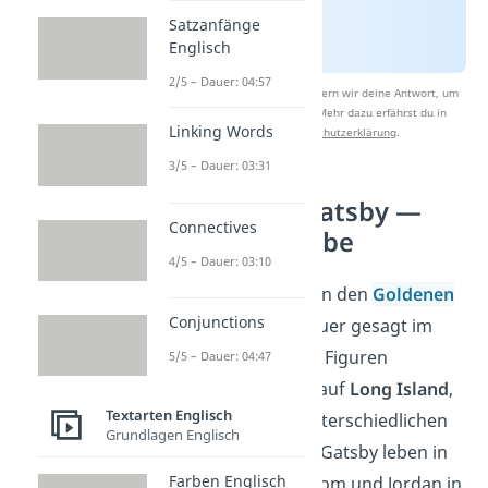
Satzanfänge
Englisch
2/5 – Dauer: 04:57
Nach Beantwortung speichern wir deine Antwort, um
Studyflix zu verbessern. Mehr dazu erfährst du in
Linking Words
unserer
Datenschutzerklärung
.
3/5 – Dauer: 03:31
The Great Gatsby —
Connectives
Inhaltsangabe
4/5 – Dauer: 03:10
Der Roman spielt in den
Goldenen
Conjunctions
Zwanzigern,
genauer gesagt im
Sommer 1922. Die Figuren
5/5 – Dauer: 04:47
befinden sich alle auf
Long Island
,
Textarten Englisch
leben jedoch in unterschiedlichen
Grundlagen Englisch
Vierteln. Nick und Gatsby leben in
Farben Englisch
West Egg
, Daisy, Tom und Jordan in