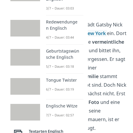
3/7 – Dauer: 03:03
Kapitel 4
Redewendunge
Am nächsten Tag lädt Gatsby Nick
n Englisch
zum
Essen
nach
New York
ein. Dort
4/7 – Dauer: 03:44
erzählt er ihm seine
vermeintliche
Lebensgeschichte
und bittet ihn,
Geburtstagswün
sche Englisch
alle Gerüchte zu vergessen. Er sagt
5/7 – Dauer: 03:18
Nick, dass er aus einer
wohlhabenden
Familie
stammt
Tongue Twister
und seine Eltern tot sind. Doch Nick
6/7 – Dauer: 03:19
glaubt ihm das zunächst nicht. Erst
als Gatsby ihm ein
Foto
und eine
Englische Witze
Medaille
zeigt, die seine
7/7 – Dauer: 02:57
Geschichten untermauern, ist er
schließlich überzeugt.
Textarten Englisch