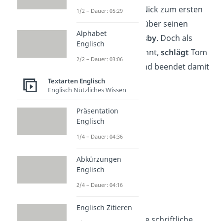
gehen. Dort hört Nick zum ersten
1/2 – Dauer: 05:29
Mal die
Gerüchte
über seinen
Alphabet
Nachbarn
Jay Gatsby
. Doch als
Englisch
Myrtle Daisy erwähnt,
schlägt
Tom
2/2 – Dauer: 03:06
ihr auf die Nase und beendet damit
die Party.
Textarten Englisch
Englisch Nützliches Wissen
Präsentation
Englisch
1/4 – Dauer: 04:36
Abkürzungen
Englisch
2/4 – Dauer: 04:16
Kapitel 3
Englisch Zitieren
Nick bekommt eine schriftliche