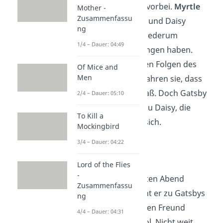
einem
Autounfall
vorbei.
Myrtle
Mother -
Zusammenfassu
wurde von Gatsby und Daisy
ng
angefahren, die wiederum
1/4 – Dauer: 04:49
Fahrerflucht begangen haben.
Myrtle
stirbt
an den Folgen des
Of Mice and
Men
Unfalls. Später erfahren sie, dass
Daisy am Steuer saß. Doch Gatsby
2/4 – Dauer: 05:10
nimmt, aus Liebe zu Daisy, die
To Kill a
ganze Schuld auf sich.
Mockingbird
3/4 – Dauer: 04:22
Kapitel 8
Lord of the Flies
-
Als Nick am nächsten Abend
Zusammenfassu
Schüsse
hört, rennt er zu Gatsbys
ng
Villa. Er findet seinen Freund
4/4 – Dauer: 04:31
erschossen
im Pool. Nicht weit