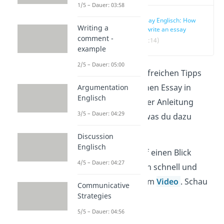
1/5 – Dauer: 03:58
Essay Englisch: How
Writing a
to write an essay
comment -
(00:14)
example
2/5 – Dauer: 05:00
Du suchst nach hilfreichen Tipps
und Tricks für deinen Essay in
Argumentation
Englisch
Englisch? In unserer Anleitung
3/5 – Dauer: 04:29
erfährst du alles, was du dazu
wissen musst.
Discussion
Englisch
Das Wichtigste auf einen Blick
4/5 – Dauer: 04:27
bekommst du auch schnell und
bequem in unserem
Video
. Schau
Communicative
es dir gleich an!
Strategies
5/5 – Dauer: 04:56