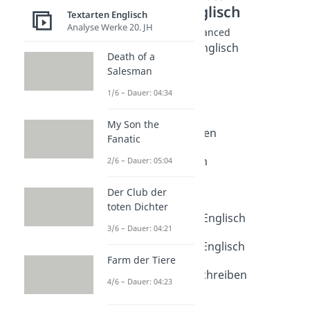
Textarten Englisch
Textarten Englisch
Analyse Werke 20. JH
Texte schreiben Advanced
Sachtextanalyse Englisch
Death of a
Dauer: 04:17
Salesman
Essay Englisch
Dauer: 04:35
1/6 – Dauer: 04:34
Diary Entry
Dauer: 04:45
My Son the
Blog entry schreiben
Fanatic
Dauer: 03:57
Mediation Englisch
2/6 – Dauer: 05:04
Dauer: 03:47
Speech schreiben
Der Club der
Dauer: 04:52
toten Dichter
Review schreiben Englisch
3/6 – Dauer: 04:21
Dauer: 04:36
Report schreiben Englisch
Farm der Tiere
Dauer: 04:20
Comprehension schreiben
4/6 – Dauer: 04:23
Dauer: 04:22