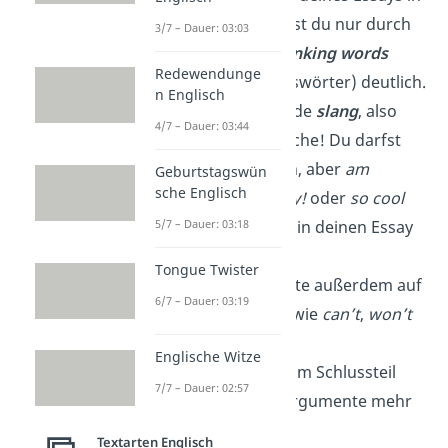
Englisch machst du nur durch
3/7 – Dauer: 03:03
Absätze und
linking words
Redewendunge
(Verknüpfungswörter) deutlich.
n Englisch
Tipp 2:
Vermeide
slang
, also
4/7 – Dauer: 03:44
Umgangssprache! Du darfst
kreativ werden, aber
a
m
Geburtstagswün
sche Englisch
I right?
,
no way!
oder
so
cool
5/7 – Dauer: 03:18
gehören
nicht
in deinen Essay
in Englisch.
Tongue Twister
Tipp 3:
Verzichte außerdem auf
6/7 – Dauer: 03:19
Abkürzungen
wie
can’t
,
won’t
oder
doesn’t
.
Englische Witze
Tipp 4:
Bringe im Schlussteil
7/7 – Dauer: 02:57
keine neuen Argumente mehr
vor.
Textarten Englisch