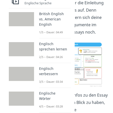
Tipp 5:
Hebe dir die Einleitung
Englische Sprache
bis zum Schluss auf. Denn
British English
manchmal ändern sich deine
vs. American
English
These oder Argumente im
Laufe deines Essays noch.
1/5 – Dauer: 04:49
Englisch
sprechen lernen
2/5 – Dauer: 04:26
Englisch
verbessern
3/5 – Dauer: 03:34
Englische
Um nochmal alle Infos zu den Essay
Wörter
Englisch auf einem Blick zu haben,
4/5 – Dauer: 03:28
findest du hier eine