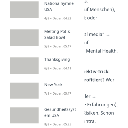
Gesellschaft
(z. B.
Nationalhymne
Auswirkungen auf Menschen),
USA
Bildung
,
Umwelt
oder
4/8 – Dauer: 04:22
Wirtschaft
.
Melting Pot &
➡️Beispiel:
„Social media“ →
Salad Bowl
Auswirkungen auf
5/8 – Dauer: 05:17
Kommunikation, Mental Health,
Information
Thanksgiving
6/8 – Dauer: 04:11
Nutze den Perspektiv-Trick:
Frag dich: Wer
profitiert
? Wer
New York
hat
Nachteile
?
7/8 – Dauer: 05:17
➡️
Beispiel:
Schüler →
profitieren (neue Erfahrungen).
Gesundheitssyst
Eltern → sehen Risiken. Schon
em USA
hast du Pro & Contra.
8/8 – Dauer: 05:25