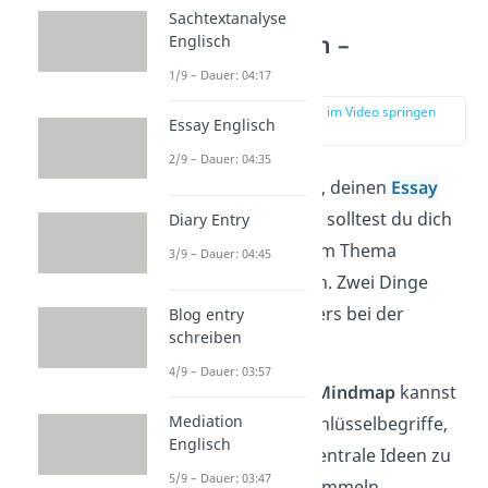
Sachtextanalyse
Essay Englisch –
Englisch
Vorbereitung
1/9 – Dauer: 04:17
zur Stelle im Video springen
Essay Englisch
(00:53)
2/9 – Dauer: 04:35
Bevor du beginnst, deinen
Essay
auszuformulieren, solltest du dich
Diary Entry
erst einmal mit dem Thema
3/9 – Dauer: 04:45
auseinandersetzen. Zwei Dinge
helfen dir besonders bei der
Blog entry
schreiben
Vorbereitung
:
4/9 – Dauer: 03:57
Mithilfe einer
Mindmap
kannst
Mediation
du wichtige Schlüsselbegriffe,
Englisch
Aspekte und zentrale Ideen zu
5/9 – Dauer: 03:47
dem Thema sammeln.