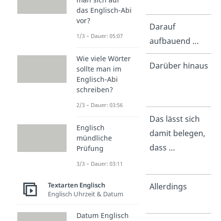
following …
das Englisch-Abi
vor?
Based on
Darauf
1/3 – Dauer: 05:07
this, …
aufbauend …
Wie viele Wörter
Furthermore;
Darüber hinaus
sollte man im
Englisch-Abi
Moreover;
schreiben?
Beyond that
2/3 – Dauer: 03:56
This can be
Das lässt sich
Englisch
proven by
damit belegen,
mündliche
the fact that
dass …
Prüfung
…
3/3 – Dauer: 03:11
Textarten Englisch
However;
Allerdings
Englisch Uhrzeit & Datum
But
Datum Englisch