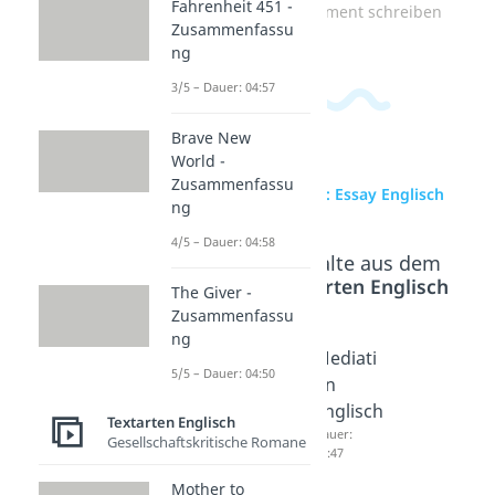
Fahrenheit 451 -
Zum Video: Comment schreiben
Zusammenfassu
ng
3/5 – Dauer: 04:57
Brave New
World -
Zusammenfassu
zur Videoseite: Essay Englisch
ng
4/5 – Dauer: 04:58
Beliebte Inhalte aus dem
Bereich
Textarten Englisch
The Giver -
Zusammenfassu
ng
Diary
Blog
Mediati
5/5 – Dauer: 04:50
Entry
entry
on
Dauer:
schreib
Englisch
Textarten Englisch
04:45
en
Dauer:
Gesellschaftskritische Romane
03:47
Dauer:
03:57
Mother to