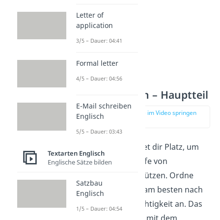
Letter of
application
3/5 – Dauer: 04:41
Formal letter
4/5 – Dauer: 04:56
Essay Englisch – Hauptteil
E-Mail schreiben
zur Stelle im Video springen
Englisch
(02:21)
5/5 – Dauer: 03:43
Der Hauptteil bietet dir Platz, um
Textarten Englisch
deine These mithilfe von
Englische Sätze bilden
Argumenten
zu stützen. Ordne
Satzbau
deine Argumente am besten nach
Englisch
aufsteigender Wichtigkeit an. Das
1/5 – Dauer: 04:54
heißt, du beginnst mit dem