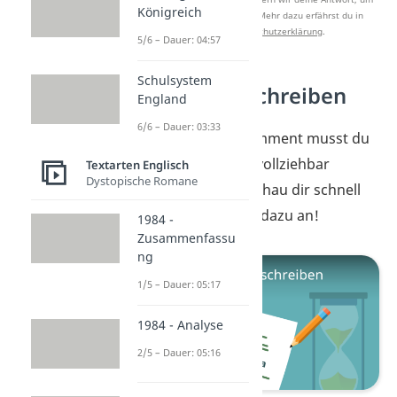
Königreich
Studyflix zu verbessern. Mehr dazu erfährst du in
unserer
Datenschutzerklärung
.
5/6 – Dauer: 04:57
Schulsystem
Comment schreiben
England
6/6 – Dauer: 03:33
Auch in einem Comment musst du
sinnvoll und nachvollziehbar
Textarten Englisch
Dystopische Romane
argumentieren. Schau dir schnell
noch unser
Video
dazu an!
1984 -
Zusammenfassu
ng
1/5 – Dauer: 05:17
1984 - Analyse
2/5 – Dauer: 05:16