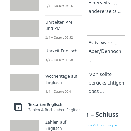
On the one
Einerseits … ,
1/4 – Dauer: 04:16
hand … on
andererseits …
the other
Uhrzeiten AM
hand
und PM
2/4 – Dauer: 02:52
True, …
Es ist wahr, …
But/Yet …
Aber/Dennoch
Uhrzeit Englisch
…
3/4 – Dauer: 03:58
It should be
Man sollte
Wochentage auf
considered
berücksichtigen,
Englisch
that …
dass …
4/4 – Dauer: 02:01
Textarten Englisch
Zahlen & Buchstaben Englisch
Essay Englisch – Schluss
Zahlen auf
zur Stelle im Video springen
Englisch
(03:37)