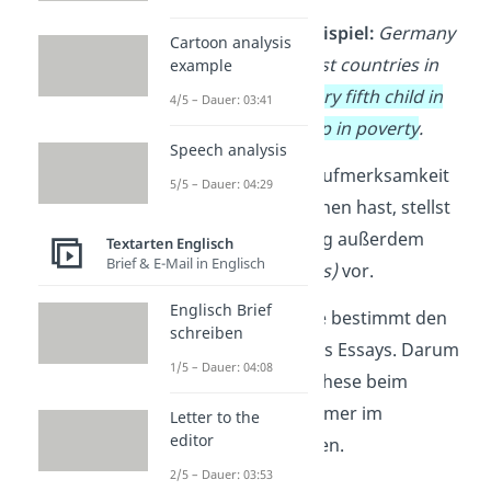
Essay writing
– Beispiel:
Germany
Cartoon analysis
is one of the richest countries in
example
the world.
Yet, every fifth child in
4/5 – Dauer: 03:41
Germany grows up in poverty
.
Speech analysis
Nachdem du die Aufmerksamkeit
5/5 – Dauer: 04:29
des Lesers gewonnen hast, stellst
du in der Einleitung außerdem
Textarten Englisch
Brief & E-Mail in Englisch
deine
These
(thesis)
vor.
Englisch Brief
Wichtig:
Die These bestimmt den
schreiben
roten Faden
deines Essays. Darum
1/5 – Dauer: 04:08
solltest du deine These beim
Argumentieren immer im
Letter to the
editor
Hinterkopf behalten.
2/5 – Dauer: 03:53