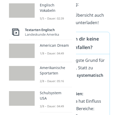
Zusammenfassung:
Englisch
Vokabeln
Du kannst dir die Übersicht auch
5/5 – Dauer: 02:39
hier
kostenlos herunterladen!
Textarten Englisch
Landeskunde Amerika
Was tun, wenn dir keine
American Dream
Argumente einfallen?
1/8 – Dauer: 04:49
Das ist der häufigste Grund für
fehlende Punkte. Statt zu
Amerikanische
Sportarten
verzweifeln, geh
systematisch
2/8 – Dauer: 05:16
vor:
Schulsystem
Denk in Kategorien:
USA
Fast jedes Thema hat Einfluss
3/8 – Dauer: 04:49
auf einen dieser Bereiche: