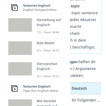
Textarten Englisch
Englischen auch
topic
Englisch fortgeschritten
sentence
. Dieser
topic sentence
sollte zu Beginn jedes Absatzes
Vorstellung auf
Englisch
stehen. Denn er macht
1/3 – Dauer: 04:48
deutlich, mit welchem
Argument du dich in dem
Role Model
jeweiligen Absatz beschäftigst.
2/3 – Dauer: 03:35
Diese
Formulierungen
helfen dir
Sternzeichen
dabei, neue (Gegen-) Argumente
Englisch
oder Beispiele einzuleiten:
3/3 – Dauer: 03:32
Textarten Englisch
Englisch
Deutsch
Tipps fürs Englisch Abitur
In the
Im Folgenden …
Wie bereitet
man sich auf