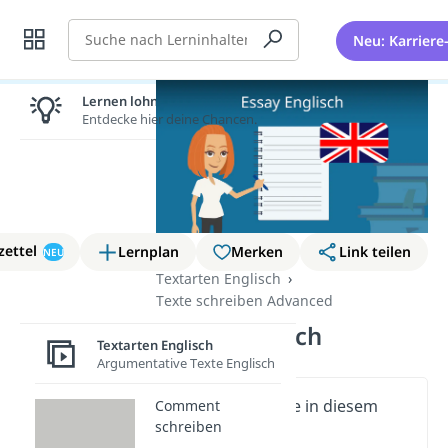
Suche
Neu: Karriere
Lernen lohnt sich!
Entdecke hier deine Chancen.
zettel
Lernplan
Merken
Link teilen
NEU
Textarten Englisch
Texte schreiben Advanced
Essay Englisch
Textarten Englisch
Argumentative Texte Englisch
Wichtige Inhalte in diesem
Comment
schreiben
Video