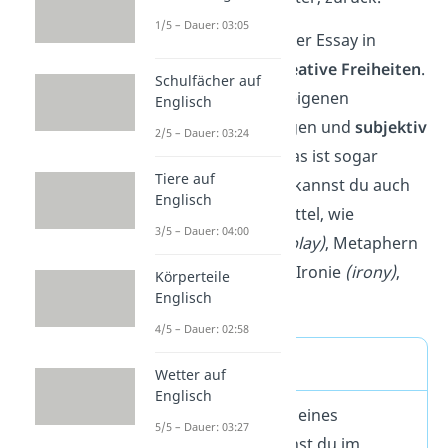
1/5 – Dauer: 03:05
Zudem bietet dir der Essay in
Englisch einige
kreative Freiheiten
.
Schulfächer auf
Du darfst deinen eigenen
Englisch
Standpunkt darlegen und
subjektiv
2/5 – Dauer: 03:24
argumentieren. Das ist sogar
Tiere auf
erwünscht. Dabei kannst
du auch
Englisch
auf sprachliche Mittel, wie
3/5 – Dauer: 04:00
Wortspiele
(wordplay)
, Metaphern
(metaphors)
oder Ironie
(irony)
,
Körperteile
Englisch
zurückgreifen.
4/5 – Dauer: 02:58
Tipp
Wetter auf
Englisch
Die Behauptung eines
5/5 – Dauer: 03:27
Arguments nennst du im