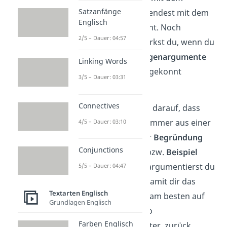
Satzanfänge
schwächsten und endest mit dem
Englisch
stärksten Argument. Noch
2/5 – Dauer: 04:57
überzeugender wirkst du, wenn du
auch mögliche
Gegenargumente
Linking Words
aufgreifst und sie gekonnt
3/5 – Dauer: 03:31
widerlegst.
Connectives
Achte in jedem Fall darauf, dass
deine Argumente immer aus einer
4/5 – Dauer: 03:10
Behauptung
, einer
Begründung
Conjunctions
und einem
Beleg
bzw.
Beispiel
bestehen. Nur so argumentierst du
5/5 – Dauer: 04:47
nachvollziehbar. Damit dir das
Textarten Englisch
gelingt, greifst du am besten auf
Grundlagen Englisch
linking words
,
also
Farben Englisch
Verknüpfungswörter, zurück.