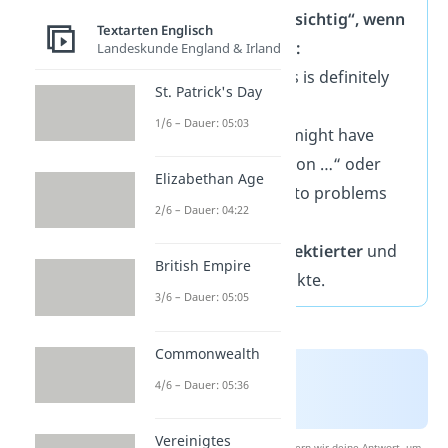
Formuliere „vorsichtig“, wenn
Textarten Englisch
du unsicher bist:
Landeskunde England & Irland
✗
Schlecht:
„This is definitely
St. Patrick's Day
bad.“
1/6 – Dauer: 05:03
✓
Besser:
„This might have
negative effects on …“ oder
Elizabethan Age
„This could lead to problems
2/6 – Dauer: 04:22
such as …“
→ Das wirkt
reflektierter
und
British Empire
bringt mehr Punkte.
3/6 – Dauer: 05:05
Commonwealth
4/6 – Dauer: 05:36
Vereinigtes
Nach Beantwortung speichern wir deine Antwort, um