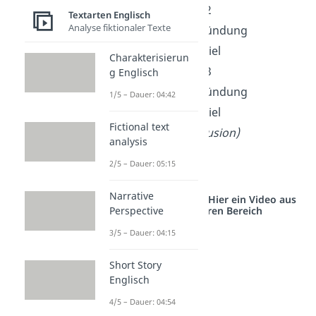
2.2 Argument 2
Textarten Englisch
Analyse fiktionaler Texte
2.2.1 Begründung
2.2.2 Beispiel
Charakterisierun
2.3 Argument 3
g Englisch
2.3.1 Begründung
1/5 – Dauer: 04:42
2.3.2 Beispiel
Fictional text
Schluss
(conclusion)
analysis
3.1 Fazit
2/5 – Dauer: 05:15
3.2 Lösung
Narrative
Studyflix vernetzt: Hier ein Video aus
einem anderen Bereich
Perspective
3/5 – Dauer: 04:15
Short Story
Englisch
4/5 – Dauer: 04:54