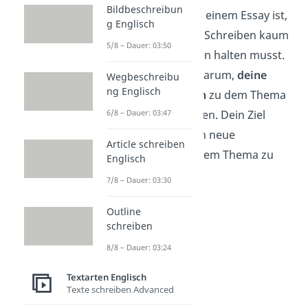
Bildbeschreibun
Das
Besondere
an einem Essay ist,
g Englisch
dass du dich beim Schreiben kaum
5/8 – Dauer: 03:50
an strikte Vorgaben halten musst.
Es geht vielmehr darum,
deine
Wegbeschreibu
ng Englisch
eigenen Gedanken
zu dem Thema
6/8 – Dauer: 03:47
zu Papier zu bringen. Dein Ziel
dabei ist es, Lesern neue
Article schreiben
Denkanstöße
zu dem Thema zu
Englisch
geben.
7/8 – Dauer: 03:30
Outline
schreiben
8/8 – Dauer: 03:24
Textarten Englisch
Texte schreiben Advanced