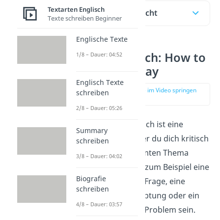
Textarten Englisch
Inhaltsübersicht
Texte schreiben Beginner
Englische Texte
Essay Englisch: How to
1/8 – Dauer: 04:52
write an essay
Englisch Texte
zur Stelle im Video springen
schreiben
(00:14)
2/8 – Dauer: 05:26
Der Essay in Englisch ist eine
Summary
Aufsatzform
, in der du dich kritisch
schreiben
mit einem bestimmten Thema
3/8 – Dauer: 04:02
befasst. Das kann zum Beispiel eine
Biografie
wissenschaftliche Frage, eine
schreiben
literarische Behauptung oder ein
4/8 – Dauer: 03:57
gesellschaftliches Problem sein.