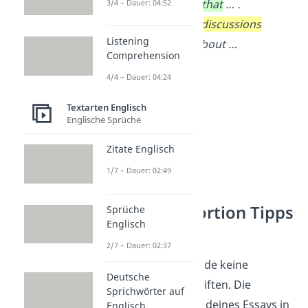
can be concluded that
… .
3/4 – Dauer: 04:52
Therefore,
future discussions
Listening
might also
think about …
Comprehension
4/4 – Dauer: 04:24
Textarten Englisch
Englische Sprüche
Zitate Englisch
1/7 – Dauer: 02:49
Eine Extraportion Tipps
Sprüche
Englisch
und Tricks
2/7 – Dauer: 02:37
Tipp 1:
Verwende keine
Deutsche
Unterüberschriften. Die
Sprichwörter auf
einzelnen Teile deines Essays in
Englisch