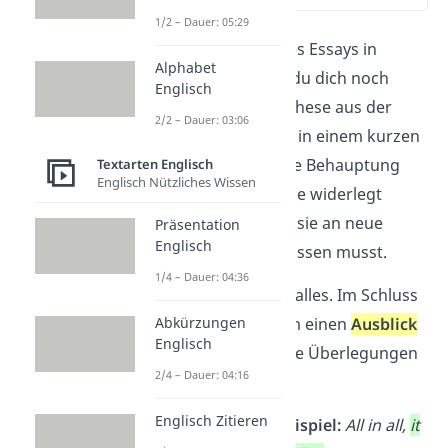
1/2 – Dauer: 05:29
Zum Schluss deines Essays in
Alphabet
Englisch beziehst du dich noch
Englisch
einmal auf deine These aus der
2/2 – Dauer: 03:06
Einleitung. Erkläre in einem kurzen
Fazit
, ob sich deine Behauptung
Textarten Englisch
Englisch Nützliches Wissen
bestätigt hat, ob
sie widerlegt
wurde oder ob du sie an neue
Präsentation
Englisch
Erkenntnisse anpassen musst.
1/4 – Dauer: 04:36
Doch das ist nicht alles. Im Schluss
gibst du außerdem einen
Ausblick
Abkürzungen
Englisch
auf weiterführende Überlegungen
2/4 – Dauer: 04:16
zu dem Thema.
Englisch Zitieren
Essay writing
– Beispiel:
All in all,
it