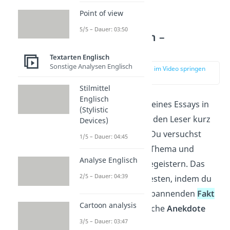
Point of view
5/5 – Dauer: 03:50
Essay Englisch –
Einleitung
Textarten Englisch
Sonstige Analysen Englisch
zur Stelle im Video springen
(01:13)
Stilmittel
Englisch
In der Einleitung deines Essays in
(Stylistic
Englisch führst du den Leser kurz
Devices)
in das
Thema
ein. Du versuchst
1/5 – Dauer: 04:45
dabei, ihn für das Thema und
Analyse Englisch
deinen Essay zu begeistern. Das
2/5 – Dauer: 04:39
erreichst du am besten, indem du
dem Leser einen spannenden
Fakt
Cartoon analysis
oder eine persönliche
Anekdote
3/5 – Dauer: 03:47
präsentierst.