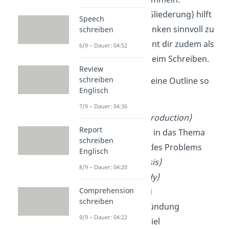
Eine
Outline
(Gliederung) hilft
Speech
dir, diese Gedanken sinnvoll zu
schreiben
ordnen. Sie dient dir zudem als
6/9 – Dauer: 04:52
Orientierung beim Schreiben.
Review
schreiben
Am Ende könnte deine Outline so
Englisch
aussehen:
7/9 – Dauer: 04:36
Einleitung
(introduction)
Report
1.1 Einführung in das Thema
schreiben
1.2 Vorstellen des Problems
Englisch
1.3 These
(thesis)
8/9 – Dauer: 04:20
Hauptteil
(body)
Comprehension
2.1 Argument 1
schreiben
2.1.1 Begründung
9/9 – Dauer: 04:22
2.1.2 Beispiel