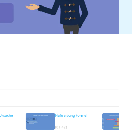
 Ursache
Haftreibung Formel
(01:42)