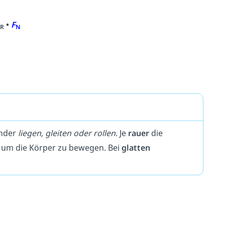
•
F
R
N
ander
liegen, gleiten oder rollen
. Je
rauer
die
, um die Körper zu bewegen. Bei
glatten