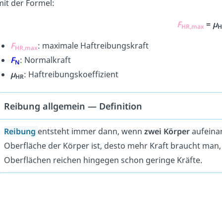
mit der Formel:
F
=
µ
HR,max
H
F
: maximale Haftreibungskraft
HR,max
F
: Normalkraft
N
µ
: Haftreibungskoeffizient
HR
Reibung allgemein — Definition
Reibung
entsteht immer dann, wenn
zwei Körper
aufein
Oberfläche der Körper ist, desto mehr Kraft braucht man
Oberflächen reichen hingegen schon geringe Kräfte.