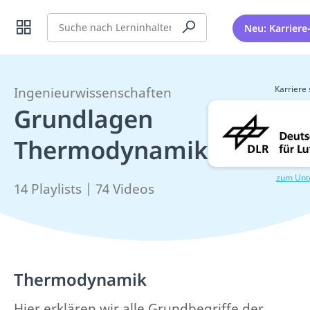
Suche
Neu: Karriere
Karriere 
Ingenieurwissenschaften
Grundlagen
Thermodynamik
zum Unt
14 Playlists | 74 Videos
Thermodynamik
Hier erklären wir alle Grundbegriffe der