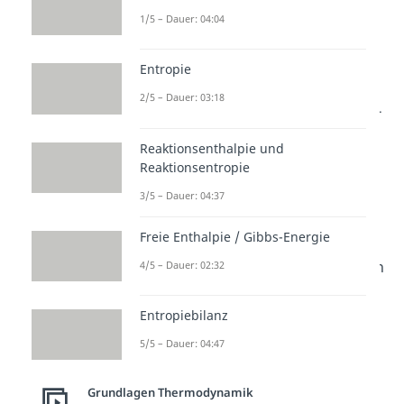
1/5 – Dauer: 04:04
Bei der isothermen Expansion
wird dem Gas eine Wärme Q
Entropie
zugeführt, wodurch es sich
2/5 – Dauer: 03:18
ausdehnt und die Volumenarbeit -
W verrichtet.
Reaktionsenthalpie und
Reaktionsentropie
.
3/5 – Dauer: 04:37
Bei der isothermen Kompression
Freie Enthalpie / Gibbs-Energie
hingegen wirkt auf das Gas von
außen eine Arbeit W. Das Volumen
4/5 – Dauer: 02:32
wird kleiner und die dabei
Entropiebilanz
entstehende Wärme -Q muss
abgeführt werden.
5/5 – Dauer: 04:47
.
Grundlagen Thermodynamik