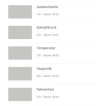
Zustandsänderung
. Du erfährst
Gaskonstante
wie der
Verlauf
im
p-V- sowie T-s-
1/6 – Dauer: 05:25
Diagramm
aussieht und wie sich
die
thermischen Zustandsgrößen
Dampfdruck
verhalten. In unseren anderen
2/6 – Dauer: 04:21
Beiträgen erhältst du alle
wichtigen Informationen über die
Temperatur
isobare
,
isochore
und die
3/6 – Dauer: 04:53
adiabatische Zustandsänderung
.
Zustandsänderungen von Gasen
Taupunkt
sind komplexe Prozesse. Zur
4/6 – Dauer: 03:52
Vereinfachung können
thermodynamische Vorgänge in
Fahrenheit
Teilprozesse zerlegt werden.
5/6 – Dauer: 03:45
Hierbei werden
eine
oder auch