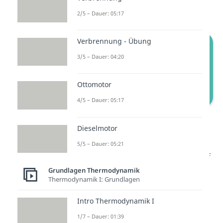
genannt.
2/5 – Dauer: 05:17
Verbrennung - Übung
3/5 – Dauer: 04:20
Ottomotor
4/5 – Dauer: 05:17
Isotherme Zustandsänderung: p-V-
Dieselmotor
Diagramm
5/5 – Dauer: 05:21
Der Druck sinkt von Zustand 1 auf
2, wohingegen das Volumen
Grundlagen Thermodynamik
Thermodynamik I: Grundlagen
steigt.
Intro Thermodynamik I
Im
T-s-Diagramm
stellt sich ein
1/7 – Dauer: 01:39
paralleler Verlauf
zur x-Achse
ein,