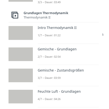
verrichteten Arbeit.
3/3 – Dauer: 03:49
Grundlagen Thermodynamik
Berechnung der
Thermodynamik II
Volumenarbeit
Intro Thermodynamik II
Die
Fläche
unter der Isotherme im
1/7 – Dauer: 01:22
p-V-Diagramm entspricht der
verrichteten Arbeit
W und lässt
Gemische - Grundlagen
sich bei Annahme eines idealen
2/7 – Dauer: 02:54
Gases mit Hilfe der folgenden
Formel
berechnen:
Gemische - Zustandsgrößen
3/7 – Dauer: 03:59
Lösen wir die thermische
Feuchte Luft - Grundlagen
Zustandsgleichung nach p auf
4/7 – Dauer: 04:26