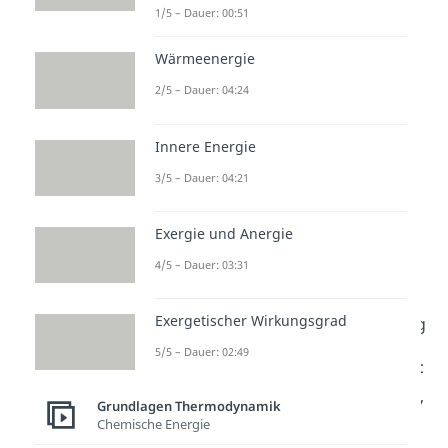
1/5 – Dauer: 00:51
Verrichtung von Arbeit. Für die
Änderung
gilt:
Wärmeenergie
bzw.
2/5 – Dauer: 04:24
Innere Energie
Die zweite Gleichung entspricht
3/5 – Dauer: 04:21
dem
ersten Hauptsatz der
Thermodynamik
.
Exergie und Anergie
N = Teilchenanzahl
4/5 – Dauer: 03:31
k = Boltzmann-Konstante
Exergetischer Wirkungsgrad
= Temperaturveränderung
5/5 – Dauer: 02:49
Da sich die
Temperatur
aber
nicht
ändert
und demnach
gilt
,
Grundlagen Thermodynamik
ändert sich die
innere Energie
Chemische Energie