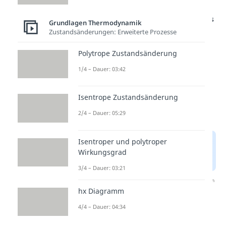
Studyflix vernetzt: Hier ein Video aus
Grundlagen Thermodynamik
einem anderen Bereich
Zustandsänderungen: Erweiterte Prozesse
Polytrope Zustandsänderung
1/4 – Dauer: 03:42
Isentrope Zustandsänderung
2/4 – Dauer: 05:29
Isentroper und polytroper
Wirkungsgrad
3/4 – Dauer: 03:21
Nach Beantwortung speichern wir deine Antwort, um
Studyflix zu verbessern. Mehr dazu erfährst du in
hx Diagramm
unserer
Datenschutzerklärung
.
4/4 – Dauer: 04:34