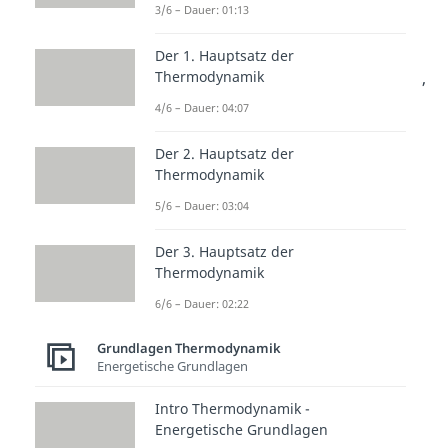
und Kompression
3/6 – Dauer: 01:13
Bei der
isothermen Expansion
Der 1. Hauptsatz der
wird einem Gas
Wärme zugeführt
,
Thermodynamik
wodurch es sich ausdehnt und
4/6 – Dauer: 04:07
Volumenarbeit
verrichtet. Durch
Der 2. Hauptsatz der
die Volumenausdehnung wird die
Thermodynamik
Temperatur konstant gehalten.
5/6 – Dauer: 03:04
Bei der
isothermen Kompression
Der 3. Hauptsatz der
wird durch
äußere Arbeit
das
Thermodynamik
Volumen komprimiert und
6/6 – Dauer: 02:22
verdichtet. Dadurch entsteht
Grundlagen Thermodynamik
Wärmeenergie
, welche abgeführt
Energetische Grundlagen
werden muss.
Intro Thermodynamik -
Die
innere Energie
ändert
Energetische Grundlagen
sich durch Wärmetransport oder