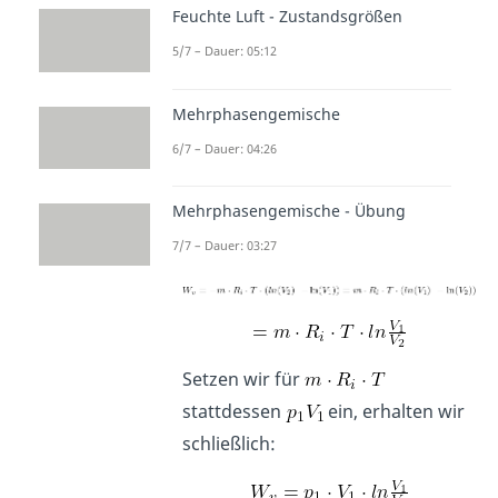
Feuchte Luft - Zustandsgrößen
und setzen p in die Gleichung der
5/7 – Dauer: 05:12
Volumenänderungsarbeit ein,
erhalten wir:
Mehrphasengemische
6/7 – Dauer: 04:26
Da sowohl T, als auch m und
Mehrphasengemische - Übung
konstant sind ergibt sich:
7/7 – Dauer: 03:27
Setzen wir für
stattdessen
ein, erhalten wir
schließlich: