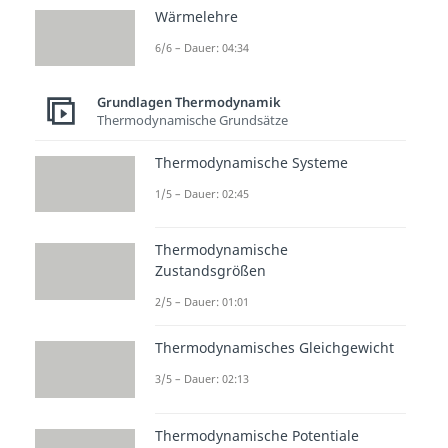
mehrere Zustandsgrößen
als
Wärmelehre
konstant
angenommen. Ein
6/6 – Dauer: 04:34
Beispiel für einen komplexen
thermodynamischen Vorgang ist
Grundlagen Thermodynamik
Thermodynamische Grundsätze
der Kreisprozess eines
Verbrennungsmotors. Erst durch
Thermodynamische Systeme
die Aufgliederung in einzelne
1/5 – Dauer: 02:45
Arbeitstakte lässt sich die
Funktionsweise mit Hilfe von
Thermodynamische
Zustandsgrößen
thermodynamischen Gesetzen
erklären.
2/5 – Dauer: 01:01
„Isotherm“
ist griechisch und
Thermodynamisches Gleichgewicht
bedeutet
„gleiche Temperatur“
.
3/5 – Dauer: 02:13
Das bedeutet, dass die
Temperatur
bei der
Thermodynamische Potentiale