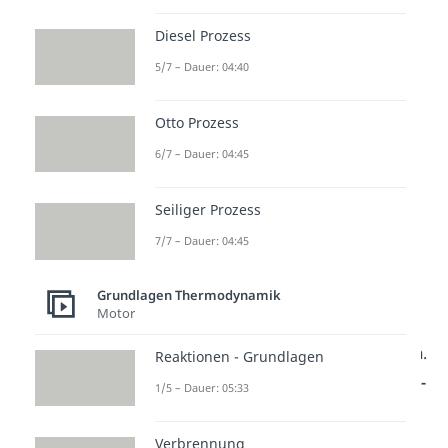
Formel umstellen
.
Diesel Prozess
5/7 – Dauer: 04:40
Otto Prozess
6/7 – Dauer: 04:45
Seiliger Prozess
p-V- und T-s-
7/7 – Dauer: 04:45
Diagramm
Grundlagen Thermodynamik
Motor
Betrachten wir nun das
p-V-
Diagramm und das T-s-Diagramm
.
Reaktionen - Grundlagen
Die Zustandskurve verläuft im
p-V-
1/5 – Dauer: 05:33
Diagramm
wie eine
gleichseitige
Hyperbel
. Diese wird Isotherme
Verbrennung