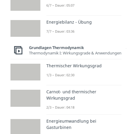
isothermen Zustandsänderung
6/7 – Dauer: 05:07
entspricht diese Fläche auch der
Volumenänderungsarbeit und
Energiebilanz - Übung
demnach auch der Fläche im p-V-
7/7 – Dauer: 03:36
Diagramm. Da die Enthalpie und
Grundlagen Thermodynamik
die Änderung der inneren Energie
Thermodynamik I: Wirkungsgrade & Anwendungen
gleich Null sind, kann bewiesen
werden:
Thermischer Wirkungsgrad
1/3 – Dauer: 02:30
Bei einem reversiblen Prozess
Carnot- und thermischer
Wirkungsgrad
kann die Dissipationsarbeit
2/3 – Dauer: 04:18
vernachlässigt werden und wir
erhalten den Zusammenhang
Energieumwandlung bei
zwischen der Wärme und der
Gasturbinen