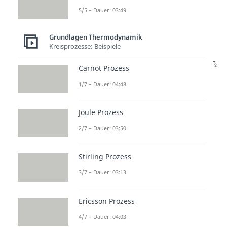
p = Druck [Pa]
5/5 – Dauer: 03:49
V = Volumen [
]
Grundlagen Thermodynamik
Kreisprozesse: Beispiele
für
Carnot Prozess
1/7 – Dauer: 04:48
Joule Prozess
Anders als bei der isochoren und
2/7 – Dauer: 03:50
isobaren Zustandsänderung ist
dieser
Term
nun
umgekehrt
Stirling Prozess
proportional
und als
Gesetz von
3/7 – Dauer: 03:13
Boyle-Mariotte
bekannt. Je
nachdem
welche Größe
wir
Ericsson Prozess
suchen, können wir dann die
4/7 – Dauer: 04:03