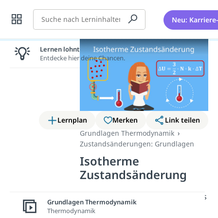
Suche
Neu: Karriere
Lernen lohnt sich!
Entdecke hier deine Chancen.
Lernplan
Merken
Link teilen
Grundlagen Thermodynamik
Zustandsänderungen: Grundlagen
Isotherme
Zustandsänderung
In diesem
Beitrag
widmen wir uns
Grundlagen Thermodynamik
der
isothermen
Thermodynamik