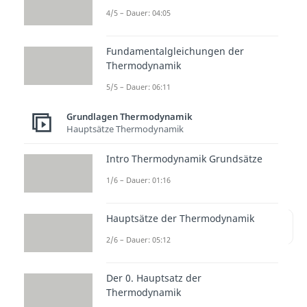
Zustandsänderung konstant
4/5 – Dauer: 04:05
bleibt
. T=konst. → T
=T
. Der
1
2
Druck
und das
Volumen ändern
Fundamentalgleichungen der
Thermodynamik
sich
hingegen. Mit der
5/5 – Dauer: 06:11
isothermen Expansion
und der
isothermen Kompression
gibt es
Grundlagen Thermodynamik
zwei Möglichkeiten die
Hauptsätze Thermodynamik
Temperatur konstant zu halten.
Intro Thermodynamik Grundsätze
Schauen wir uns beide an.
1/6 – Dauer: 01:16
Hauptsätze der Thermodynamik
Inhaltsübersicht
2/6 – Dauer: 05:12
Der 0. Hauptsatz der
Isotherme Expansion
Thermodynamik