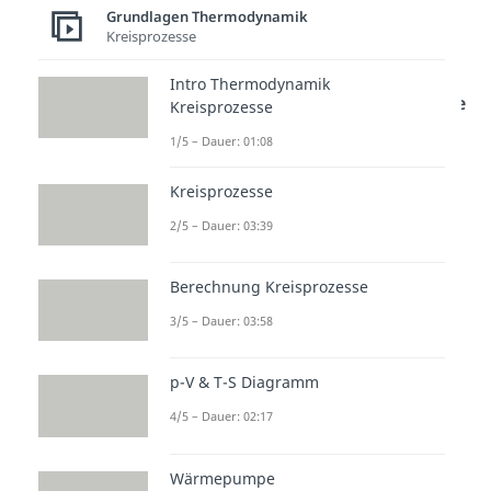
Thermische
Grundlagen Thermodynamik
Kreisprozesse
Zustandsgleichung
Intro Thermodynamik
Setzen wir die
konstant bleibende
Kreisprozesse
Temperatur
in das
ideale
1/5 – Dauer: 01:08
Gasgesetz
ein, dann folgt daraus:
Kreisprozesse
2/5 – Dauer: 03:39
n = Stoffmenge [mol]
Berechnung Kreisprozesse
R = universelle/molare
3/5 – Dauer: 03:58
Gaskonstante [8,3144598
]
p-V & T-S Diagramm
T = Temperatur [K]
= individuelle/spezifische
4/5 – Dauer: 02:17
Gaskonstante
Wärmepumpe
m = Masse [kg]