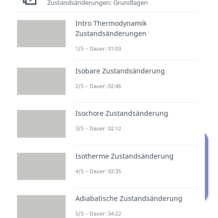
Zustandsänderungen: Grundlagen
Die bei gleicher Temperatur
zu
Intro Thermodynamik
verrichtende Arbeit
ist bei der
Zustandsänderungen
Kompression
und der
Expansion
1/5 – Dauer: 01:03
betragsmäßig
identisch
. Da es
sich außerdem um einen
Isobare Zustandsänderung
reversiblen Prozess handelt, kann
2/5 – Dauer: 02:46
die Dissipationsarbeit
vernachlässigt werden.
Isochore Zustandsänderung
3/5 – Dauer: 02:12
Isotherme Zustandsänderung
4/5 – Dauer: 02:35
Adiabatische Zustandsänderung
Isotherme Kompression
5/5 – Dauer: 04:22