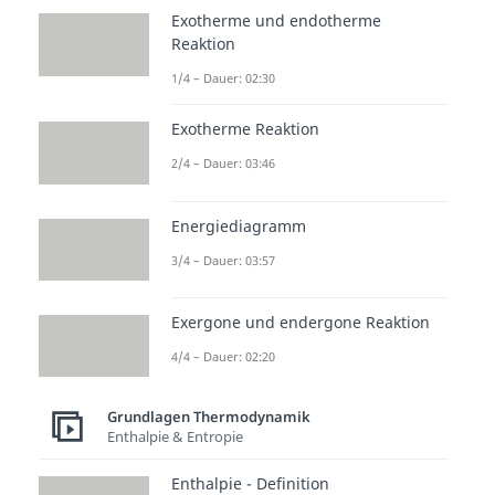
auch
nicht
. Ebenso ist die
Exotherme und endotherme
Enthalpie H
von der Veränderung
Reaktion
der Temperatur abhängig und
1/4 – Dauer: 02:30
bleibt demnach bei einer
Exotherme Reaktion
isothermen Zustandsänderung
gleich.
2/4 – Dauer: 03:46
und
.
Energiediagramm
3/4 – Dauer: 03:57
Exergone und endergone Reaktion
4/4 – Dauer: 02:20
Grundlagen Thermodynamik
Enthalpie & Entropie
Wärme
Enthalpie - Definition