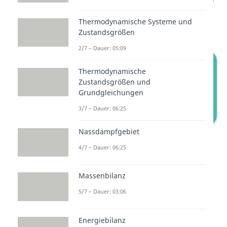
da sich die
Temperatur
nicht
Thermodynamische Systeme und
ändert.
Zustandsgrößen
2/7 – Dauer: 05:09
Thermodynamische
Zustandsgrößen und
Grundgleichungen
3/7 – Dauer: 06:25
Nassdampfgebiet
Isotherme Zustandsänderung: T-s-
Diagramm
4/7 – Dauer: 06:25
Die
Fläche unter der Kurve
Massenbilanz
entspricht der Summe aus der
5/7 – Dauer: 03:06
Wärme Q und der
Dissipationsarbeit. Bei der
Energiebilanz