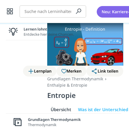
Suche
Neu: Karriere
Lernen lohnt sich!
Entdecke hier deine Chancen.
Lernplan
Merken
Link teilen
Grundlagen Thermodynamik
Enthalpie & Entropie
Entropie
Übersicht
Was ist der Unterschied
Grundlagen Thermodynamik
Thermodynamik
In diesem Beitrag und im
Video