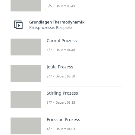
5/5 – Dauer: 03:49
Wie erkennst du
Entropieänderungen?
Grundlagen Thermodynamik
Kreisprozesse: Beispiele
Ob die
Entropie
in einer Situation
Carnot Prozess
steigt
,
sinkt
oder
gleich bleibt
,
1/7 – Dauer: 04:48
lässt sich in den meisten Fällen
ohne Rechnungen bestimmen. Du
Joule Prozess
musst dafür wissen, was genau
2/7 – Dauer: 03:50
dein
System
ist und welche
Situationen
zur Änderung der
Stirling Prozess
Entropie führen:
3/7 – Dauer: 03:13
Schritt 1: Systemgrenzen klären
Du musst festlegen, über welches
Ericsson Prozess
System du genau sprichst. Du
4/7 – Dauer: 04:03