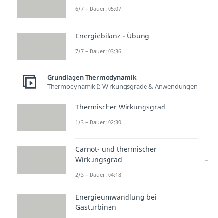
komprimiert
6/7 – Dauer: 05:07
Wärme fließt
steigt
Energiebilanz - Übung
ins System
7/7 – Dauer: 03:36
Wärme fließt
sinkt
Grundlagen Thermodynamik
aus dem
Thermodynamik I: Wirkungsgrade & Anwendungen
System
Thermischer Wirkungsgrad
Schmelzen
steigt
1/3 – Dauer: 02:30
oder
Verdampfen
Carnot- und thermischer
Wirkungsgrad
Gefrieren
sinkt
2/3 – Dauer: 04:18
oder
Energieumwandlung bei
Kondensieren
Gasturbinen