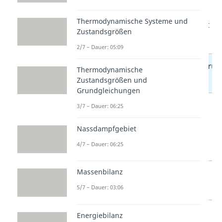
kannst du die
Entropieänderung
Thermodynamische Systeme und
bei bestimmten Situationen direkt
Zustandsgrößen
vorhersagen
.
2/7 – Dauer: 05:09
Entropieänderun
Thermodynamische
Situation
des Systems
Zustandsgrößen und
Grundgleichungen
Teilchen
steigt
3/7 – Dauer: 06:25
verteilen sich
Nassdampfgebiet
(Diffusion,
4/7 – Dauer: 06:25
Mischen)
Massenbilanz
Gas dehnt
steigt
sich aus
5/7 – Dauer: 03:06
Gas wird
sinkt
Energiebilanz