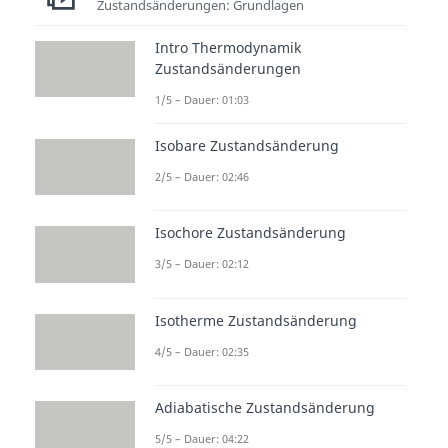
Beiden Beispielen liegt
dieselbe
Zustandsänderungen: Grundlagen
Logik
zugrunde:
Intro Thermodynamik
Zustandsänderungen
Ausgangszustand:
Teilchen
1/5 – Dauer: 01:03
sind
konzentriert
. Es gibt
wenige passende
Isobare Zustandsänderung
Mikrozustände. Die Entropie
2/5 – Dauer: 02:46
ist niedrig.
Endzustand:
Teilchen sind
Isochore Zustandsänderung
verteilt
. Es gibt sehr viele
3/5 – Dauer: 02:12
passende Mikrozustände. Die
Entropie ist hoch.
Isotherme Zustandsänderung
Weil der verteilte Zustand
4/5 – Dauer: 02:35
wahrscheinlicher
ist,
steigt die
Entropie
bei solchen Prozessen
Adiabatische Zustandsänderung
an.
5/5 – Dauer: 04:22