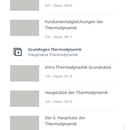
4/5 – Dauer: 04:05
und damit eine
höhere Entropie
— als Eis.
Fundamentalgleichungen der
Thermodynamik
Entropie misst nicht das
„Durcheinander im Aussehen“,
5/5 – Dauer: 06:11
sondern die
Anzahl der
Grundlagen Thermodynamik
Möglichkeiten
. Zustände mit
Hauptsätze Thermodynamik
mehr Mikrozuständen sind
Intro Thermodynamik Grundsätze
wahrscheinlicher
. Deshalb
1/6 – Dauer: 01:16
entwickeln sich
natürliche
Prozesse
bevorzugt in diese
Hauptsätze der Thermodynamik
Richtung. Das zeigt sich
2/6 – Dauer: 05:12
beispielsweise bei Verteilung,
Mischen und Wärmeausgleich.
Der 0. Hauptsatz der
Thermodynamik