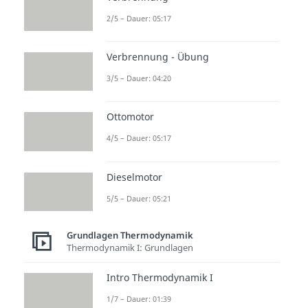
Gesamtentropie
bleibt
2/5 – Dauer: 05:17
konstant
.
Ein
irreversibler Prozess
ist
Verbrennung - Übung
ein spontaner, natürlicher
3/5 – Dauer: 04:20
Prozess wie Diffusion,
Wärmeausgleich oder freie
Ottomotor
Expansion. Er lässt sich nicht
4/5 – Dauer: 05:17
umkehren. Die
Gesamtentropie
steigt
.
Dieselmotor
5/5 – Dauer: 05:21
Schritt 3: Regeln auf den
Standardfall anwenden
Grundlagen Thermodynamik
Wenn du die ersten zwei Schritte
Thermodynamik I: Grundlagen
beachtet hast, kannst du dich für
Intro Thermodynamik I
geschlossene Systeme
auf den
1/7 – Dauer: 01:39
Standardfall
beziehen. Dadurch