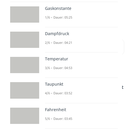
erfährst du, was
Entropie
ist, wie
Gaskonstante
sie sich verändert und wie du sie
1/6 – Dauer: 05:25
berechnest.
Dampfdruck
2/6 – Dauer: 04:21
Inhaltsübersicht
Temperatur
3/6 – Dauer: 04:53
Was ist Entropie?
Taupunkt
Die
Entropie S
ist eine
Eigenschaft
4/6 – Dauer: 03:52
eines Systems
, die sich auf die
Anordnung
der Atome und
Fahrenheit
Moleküle
bezieht. Sie ist ein Maß
5/6 – Dauer: 03:45
dafür, wie viele mikroskopische
Anordnungen der Teilchen, die