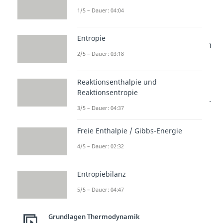
der Duft breitet sich
von selbst
1/5 – Dauer: 04:04
aus.
Entropie
➡️Ähnlich verhält es sich bei einem
2/5 – Dauer: 03:18
Farbtropfen, den du in ein Glas
Wasser gibst. Der Tropfen löst
Reaktionsenthalpie und
sich auf und
verteilt sich
Reaktionsentropie
gleichmäßig
im Wasser. Auch hier
3/5 – Dauer: 04:37
wächst die Zahl der
möglichen
Freie Enthalpie / Gibbs-Energie
Mikrozustände
enorm. Die
Farbmoleküle kehren nicht von
4/5 – Dauer: 02:32
selbst in einen dichten Tropfen
zurück, weil das einem
viel
Entropiebilanz
unwahrscheinlicheren Zustand
5/5 – Dauer: 04:47
entsprechen würde.
Grundlagen Thermodynamik