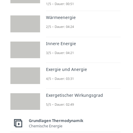
1/5 – Dauer: 00:51
Wärmeenergie
2/5 – Dauer: 04:24
Innere Energie
3/5 – Dauer: 04:21
Warum verändert sich
Exergie und Anergie
die Entropie?
4/5 – Dauer: 03:31
Natürliche Prozesse
laufen
bevorzugt in Richtung
Exergetischer Wirkungsgrad
wahrscheinlicherer
Zustände
.
5/5 – Dauer: 02:49
Zwei Alltagsbeispiele machen
genau das sichtbar.
Grundlagen Thermodynamik
Chemische Energie