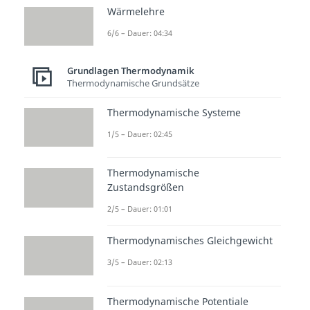
Wärmelehre
sogenannten
Mikrozustände
, zu
6/6 – Dauer: 04:34
demselben beobachtbaren
Gesamtzustand führen. Das
Grundlagen Thermodynamik
nennst du den
Makrozustand
.
Thermodynamische Grundsätze
➡️Stell dir ein Glas
eiskaltes
Thermodynamische Systeme
Wasser
mit einem Eiswürfel vor.
1/5 – Dauer: 02:45
Die Wassermoleküle im Eis sitzen
auf festen Plätzen. Sie sind also
Thermodynamische
starr. Im flüssigen Wasser
Zustandsgrößen
hingegen können sie sich frei
2/5 – Dauer: 01:01
bewegen und viel mehr
Thermodynamisches Gleichgewicht
verschiedene Positionen
3/5 – Dauer: 02:13
einnehmen. Flüssiges Wasser hat
bei gleicher Temperatur also
Thermodynamische Potentiale
deutlich
mehr Mikrozustände
—