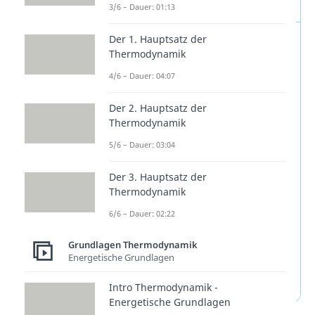
Boltzmann-Formel
3/6 – Dauer: 01:13
Der Physiker Ludwig
Der 1. Hauptsatz der
Thermodynamik
Boltzmann stellte eine
Formel
4/6 – Dauer: 04:07
für die Entropie S auf:
Der 2. Hauptsatz der
Thermodynamik
k
steht für die
Boltzmann-
B
5/6 – Dauer: 03:04
Konstante
und
Ω
für die
Der 3. Hauptsatz der
Anzahl der möglichen
Thermodynamik
Mikrozustände
. Die Entropie
6/6 – Dauer: 02:22
ist demnach
proportional
zu
der Wahrscheinlichkeit.
Grundlagen Thermodynamik
Energetische Grundlagen
Die
Einheit der Entropie
ist
Joule (J) pro Kelvin (K).
Intro Thermodynamik -
Energetische Grundlagen