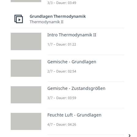
3/3 – Dauer: 03:49
Achtung:
Diese Regeln gelten für
das System allein. Bei
offenen
Grundlagen Thermodynamik
Thermodynamik II
Systemen
, die Stoff aufnehmen
oder abgeben, musst du
Intro Thermodynamik II
zusätzlich den
Entropiefluss
1/7 – Dauer: 01:22
durch den
Stofftransport
berücksichtigen.
Gemische - Grundlagen
2/7 – Dauer: 02:54
Gemische - Zustandsgrößen
3/7 – Dauer: 03:59
Feuchte Luft - Grundlagen
4/7 – Dauer: 04:26
Wie beeinflussen
Systemgrenzen Entropie?