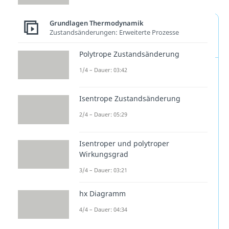
Grundlagen Thermodynamik
Was unterscheidet
Zustandsänderungen: Erweiterte Prozesse
Energie und Entropie?
Polytrope Zustandsänderung
Energie
bleibt immer
1/4 – Dauer: 03:42
erhalten
. Sie wird
nicht
Isentrope Zustandsänderung
erzeugt
und
nicht vernichtet
,
sondern nur umgewandelt.
2/4 – Dauer: 05:29
Entropie
hingegen
kann
Isentroper und polytroper
zunehmen
. Bei irreversiblen
Wirkungsgrad
Prozessen, also Vorgängen,
3/4 – Dauer: 03:21
die nicht von selbst
rückgängig laufen, steigt die
hx Diagramm
Gesamtentropie
. Nur bei ideal
4/4 – Dauer: 04:34
reversiblen Prozessen bleibt