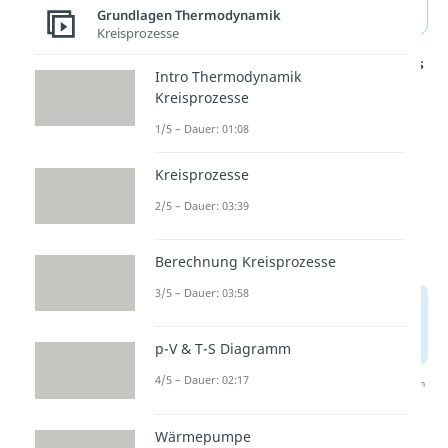
sie konstant.
Grundlagen Thermodynamik
Kreisprozesse
Studyflix vernetzt: Hier ein Video aus
Intro Thermodynamik
einem anderen Bereich
Kreisprozesse
1/5 – Dauer: 01:08
Kreisprozesse
2/5 – Dauer: 03:39
Berechnung Kreisprozesse
3/5 – Dauer: 03:58
p-V & T-S Diagramm
4/5 – Dauer: 02:17
Nach Beantwortung speichern wir deine Antwort, um
Studyflix zu verbessern. Mehr dazu erfährst du in
unserer
Datenschutzerklärung
.
Wärmepumpe