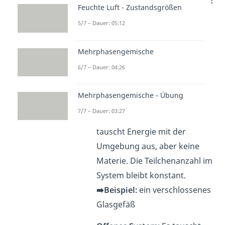
Feuchte Luft - Zustandsgrößen
Bevor du eine Aussage über
5/7 – Dauer: 05:12
Entropie machst, musst du
wissen, wie dein System aussieht.
Mehrphasengemische
Dazu legst du
Systemgrenzen
6/7 – Dauer: 04:26
fest: Du unterscheidest zwischen
zwei Typen:
Mehrphasengemische - Übung
7/7 – Dauer: 03:27
Geschlossenes System:
Es
tauscht Energie mit der
Umgebung aus, aber keine
Materie. Die Teilchenanzahl im
System bleibt konstant.
➡️Beispiel:
ein verschlossenes
Glasgefäß