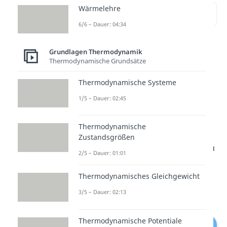
Wärmelehre
zur Stelle im Video springen
(00:16)
6/6 – Dauer: 04:34
Eine
Wärmepumpe
ist eine
Grundlagen Thermodynamik
Maschine, welche die Energie aus
Thermodynamische Grundsätze
der Umwelt zum
Beheizen
nutzt.
Thermodynamische Systeme
Mit ihren üblichen Energiequellen
1/5 – Dauer: 02:45
Luft
,
Erde
oder
Grundwasser
ist
die Pumpe deutlich
Thermodynamische
umweltfreundlicher
als andere
Zustandsgrößen
Heizsysteme. Um diese Quellen zu
2/5 – Dauer: 01:01
nutzen und die Wärmepumpe
Thermodynamisches Gleichgewicht
betreiben zu können, ist
elektrische Energie
erforderlich
3/5 – Dauer: 02:13
Thermodynamische Potentiale