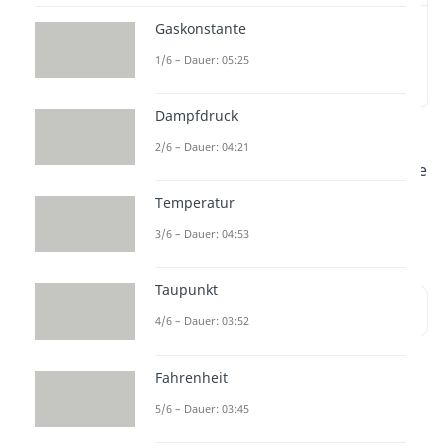
Gaskonstante
Was ist eine
Wärmepumpe?
1/6 – Dauer: 05:25
(00:16)
Dampfdruck
Was ist eine
Wärmepumpe
und
2/6 – Dauer: 04:21
wie funktioniert sie? Alles Wichtige
darüber erfährst du hier und in
Temperatur
diesem
Video
dazu!
3/6 – Dauer: 04:53
Taupunkt
Inhaltsübersicht
4/6 – Dauer: 03:52
Fahrenheit
Was ist eine
5/6 – Dauer: 03:45
Wärmepumpe?