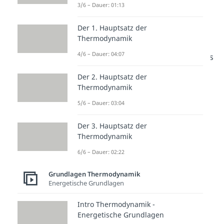
transportiert.
3/6 – Dauer: 01:13
Gut zu wissen:
Die Wärmepumpe
Der 1. Hauptsatz der
Thermodynamik
Funktionsweise
gründet auf dem
4/6 – Dauer: 04:07
physikalischen Phänomen namens
Joule-Thomson-Effekt
.
Der 2. Hauptsatz der
Demnach
kühlt
sich ein Gas ab,
Thermodynamik
sobald es durch eine
enge
5/6 – Dauer: 03:04
Öffnung
strömt. Das hat zur
Der 3. Hauptsatz der
Folge, dass der Druck des Gases
Thermodynamik
abnimmt. Es
entspannt
sich.
6/6 – Dauer: 02:22
Grundlagen Thermodynamik
Energetische Grundlagen
Intro Thermodynamik -
Energetische Grundlagen