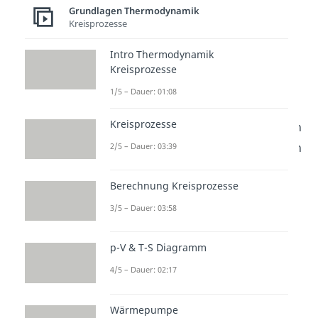
Umwelt-Wärmeenergie durch
Grundlagen Thermodynamik
das Wasser auf, weshalb das
Kreisprozesse
Kältemittel verdampft.
Intro Thermodynamik
Kreisprozesse
Verdichten:
Der Dampf des
1/5 – Dauer: 01:08
Kältemittels kommt nun beim
Kreisprozesse
Verdichter
an. Hier erhöht sich
der Druck des Gases, wodurch
2/5 – Dauer: 03:39
auch die Temperatur ansteigt.
Berechnung Kreisprozesse
Verflüssigen:
Im
Verflüssiger
3/5 – Dauer: 03:58
kondensiert das Gas dann
p-V & T-S Diagramm
wieder. Der Dampf geht also
vom gasförmigen in den
4/5 – Dauer: 02:17
flüssigen Zustand über und
Wärmepumpe
gibt dabei seine