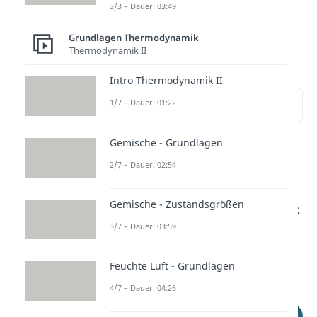
3/3 – Dauer: 03:49
Grundlagen Thermodynamik
Wie funktioniert ein
Thermodynamik II
Kühlschrank?
Intro Thermodynamik II
zur Stelle im Video springen
1/7 – Dauer: 01:22
(03:14)
Gemische - Grundlagen
Jetzt weißt du, wie eine
2/7 – Dauer: 02:54
Wärmepumpe funktioniert. Das
Prinzip eines Kühlschranks ist
Gemische - Zustandsgrößen
ganz ähnlich. Wie ein
Kühlschrank
3/7 – Dauer: 03:59
genau funktioniert
und wie er
aufgebaut ist, erfährst du in
Feuchte Luft - Grundlagen
diesem
Video
dazu!
4/7 – Dauer: 04:26