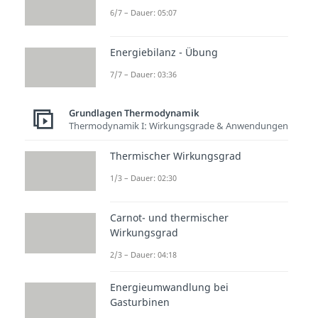
6/7 – Dauer: 05:07
sich ein
elektrischer Heizstab
.
Dieser hilft dabei, das Kältemittel
Energiebilanz - Übung
ausreichend für das Heizsystem
7/7 – Dauer: 03:36
zu erwärmen.
Nichtsdestotrotz wird es zu einer
Grundlagen Thermodynamik
Thermodynamik I: Wirkungsgrade & Anwendungen
Leistungsminderung
der Pumpe
kommen. Deshalb kann es auch
Thermischer Wirkungsgrad
sinnvoll sein, unterstützend
1/3 – Dauer: 02:30
mehrere Heizsysteme als
Hybridsystem
zu nutzen. Damit
Carnot- und thermischer
wird gewährleistet, dass das
Wirkungsgrad
Beheizen im Winter
nachhaltiger
2/3 – Dauer: 04:18
und
umweltfreundlicher
als beim
Energieumwandlung bei
ausschließlichen Nutzen von
Gasturbinen
fossilen Brennstoffen ausfällt.