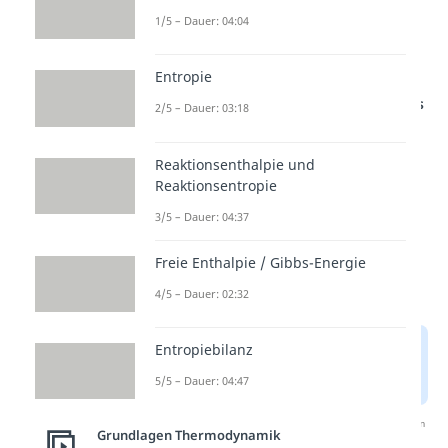
Nutzbarmachung
1/5 – Dauer: 04:04
Wärmeverteil- &
Speichersystem →
Beheizung
Entropie
Studyflix vernetzt: Hier ein Video aus
2/5 – Dauer: 03:18
einem anderen Bereich
Reaktionsenthalpie und
Reaktionsentropie
3/5 – Dauer: 04:37
Freie Enthalpie / Gibbs-Energie
4/5 – Dauer: 02:32
Entropiebilanz
5/5 – Dauer: 04:47
Nach Beantwortung speichern wir deine Antwort, um
Grundlagen Thermodynamik
Studyflix zu verbessern. Mehr dazu erfährst du in