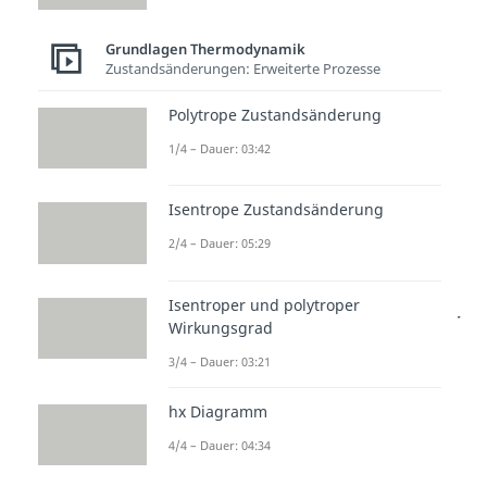
Grundlagen Thermodynamik
Zustandsänderungen: Erweiterte Prozesse
Polytrope Zustandsänderung
Energie-
1/4 – Dauer: 03:42
Nutzbarmachung
Isentrope Zustandsänderung
Innerhalb des
Pumpen-Kreislaufs
2/4 – Dauer: 05:29
wird die Wärmeenergie der
Umgebung in
vier
Isentroper und polytroper
Schritten
nutzbar
gemacht. Dafür
Wirkungsgrad
ist in diesem Kreislauf permanent
3/4 – Dauer: 03:21
ein
Kältemittel
im Umlauf.
hx Diagramm
Verdampfen:
Das Kältemittel
4/4 – Dauer: 04:34
nimmt beim
Verdampfer
die