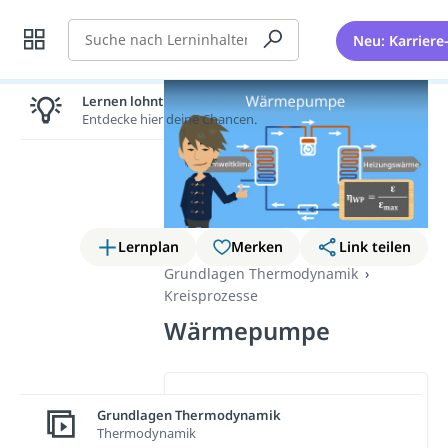
Suche
Neu: Karriere
Lernen lohnt sich!
Entdecke hier deine Chancen.
Lernplan
Merken
Link teilen
Grundlagen Thermodynamik
Kreisprozesse
Wärmepumpe
Wichtige Inhalte in diesem
Grundlagen Thermodynamik
Video
Thermodynamik