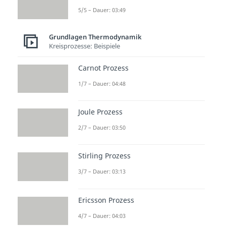
Wärmeenergie an das
5/5 – Dauer: 03:49
Wärmeverteil- und
Grundlagen Thermodynamik
Speichersystem
ab.
Kreisprozesse: Beispiele
Carnot Prozess
Entspannen:
Das jetzt wieder
flüssige Kältemittel gelangt
1/7 – Dauer: 04:48
jetzt zu einer engen Öffnung,
Joule Prozess
welche Expansionsventil oder
Drossel
heißt. Hier wird der
2/7 – Dauer: 03:50
Druck des Kältemittels
Stirling Prozess
verringert, wodurch es
abkühlt und sich „entspannt“.
3/7 – Dauer: 03:13
Anschließend wird das
Ericsson Prozess
Kältemittel erneut zum
Verdampfer geleitet, um den
4/7 – Dauer: 04:03