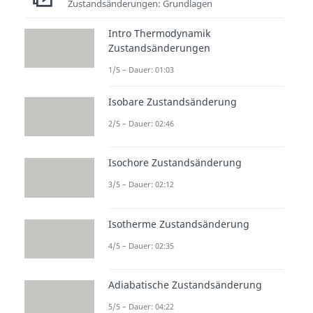
Zustandsänderungen: Grundlagen
unserer
Datenschutzerklärung
.
Intro Thermodynamik
Zustandsänderungen
Energie-Gewinnung
1/5 – Dauer: 01:03
Im
ersten Kreislauf
wird der
Isobare Zustandsänderung
Umgebung die
Wärmeenergie
entzogen
und auf Wasser
2/5 – Dauer: 02:46
übertragen, welches dann zum
Isochore Zustandsänderung
Verdampfer
der Wärmepumpe
weitertransportiert wird. Als
3/5 – Dauer: 02:12
Wärmequellen dienen hierbei
Isotherme Zustandsänderung
also entweder der
Erdboden
oder
das
Grundwasser
.
4/5 – Dauer: 02:35
Adiabatische Zustandsänderung
5/5 – Dauer: 04:22