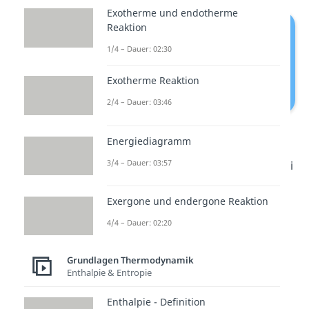
Exotherme und endotherme
Reaktion
1/4 – Dauer: 02:30
Exotherme Reaktion
2/4 – Dauer: 03:46
Wärmepumpe Funktionsweise
Energiediagramm
3/4 – Dauer: 03:57
Jeder dieser Abschnitte hat hierbei
einen eigenen
Kreislauf
, der
Exergone und endergone Reaktion
jeweils einem bestimmten Zweck
4/4 – Dauer: 02:20
dient:
Wärmequellenanlage
Grundlagen Thermodynamik
Enthalpie & Entropie
→
Energie-Gewinnung
Wärmepumpe →
Energie-
Enthalpie - Definition