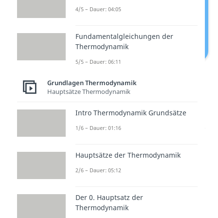
4/5 – Dauer: 04:05
Fundamentalgleichungen der
Thermodynamik
5/5 – Dauer: 06:11
Wärmepumpe
Grundlagen Thermodynamik
Hauptsätze Thermodynamik
Wärmepumpen sind eigentlich
Kühlschränke
mit
umgekehrter
Intro Thermodynamik Grundsätze
Funktionsweise
: Der Kühlschrank
1/6 – Dauer: 01:16
entreißt Wärme aus seinem
Innenraum und gibt sie an die
Hauptsätze der Thermodynamik
Umgebung ab, während die
2/6 – Dauer: 05:12
Wärmepumpe dem Außenbereich
die Wärme entzieht und sie als
Der 0. Hauptsatz der
Thermodynamik
Heizenergie zum Haus