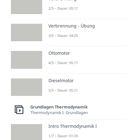
gespeichert
, damit es später
2/5 – Dauer: 05:17
verwendet werden kann. Mit
dieser Energie können dann
Verbrennung - Übung
Heizungen
,
Fußböden
oder
3/5 – Dauer: 04:20
Wasser
im Haushalt erwärmt
werden.
Ottomotor
Wenn die Energie nicht sofort
4/5 – Dauer: 05:17
genutzt wird, dient
Wasser
als
Speichermedium
für die
Dieselmotor
abgegebene Wärme des
5/5 – Dauer: 05:21
kondensierten Kühlmittels.
Grundlagen Thermodynamik
Thermodynamik I: Grundlagen
Intro Thermodynamik I
1/7 – Dauer: 01:39