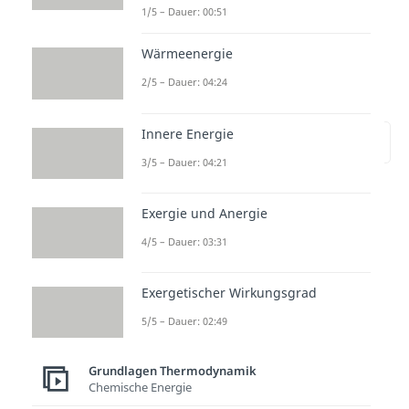
1/5 – Dauer: 00:51
Wärmeenergie
Wie funktioniert eine
2/5 – Dauer: 04:24
Wärmepumpe?
Innere Energie
zur Stelle im Video springen
(00:32)
3/5 – Dauer: 04:21
Die
Funktionsweise
einer
Exergie und Anergie
Wärmepumpe
lässt sich in den
4/5 – Dauer: 03:31
folgenden
drei Bestandteilen
des
Pumpen-Heizsystems
Exergetischer Wirkungsgrad
wiederfinden:
5/5 – Dauer: 02:49
Wärmequellenanlage
,
Wärmepumpe
,
Wärmeverteil- &
Grundlagen Thermodynamik
Speichersystem
.
Chemische Energie