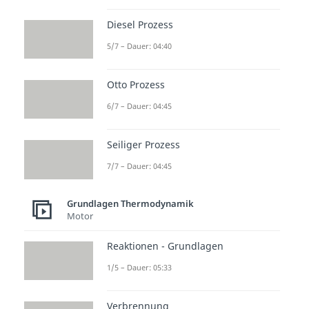
Kreislauf erneut zu
durchlaufen.
Diesel Prozess
5/7 – Dauer: 04:40
Übrigens:
Eine weitere Art der
Wärmepumpen bilden die
Otto Prozess
Luftwärmepumpen
. Sie
6/7 – Dauer: 04:45
funktionieren, indem sie das
Kältemittel der Pumpe direkt
Seiliger Prozess
durch die Temperatur der
7/7 – Dauer: 04:45
Umgebungsluft
erhitzen.
Grundlagen Thermodynamik
Motor
Beheizung
Reaktionen - Grundlagen
Im
letzten Kreislauf
wird die
1/5 – Dauer: 05:33
nutzbare
Wärmeenergie
an das
Haus zur Beheizung
verteilt
oder
Verbrennung