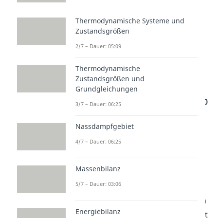
Thermodynamische Systeme und
Zustandsgrößen
2/7 – Dauer: 05:09
Wärmepumpe im
Winter
Thermodynamische
Zustandsgrößen und
Selbst bei winterlichen
Grundgleichungen
Außentemperaturen von bis zu
-20
3/7 – Dauer: 06:25
°C
können Wärmepumpen
Nassdampfgebiet
funktionieren. Ein Grund dafür ist
4/7 – Dauer: 06:25
die
Druckerhöhung
beim
Verdichten. Dadurch können die
Massenbilanz
geringen
Außentemperaturen
5/7 – Dauer: 03:06
ausreichend zum
Erhitzen
ansteigen
. Wenn es dann
Energiebilanz
noch kälter werden sollte, aktiviert