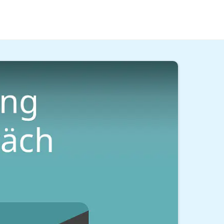
nd im
Video
zeigen wir dir die Top Tipps, mit