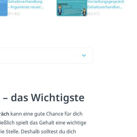
Gehaltsverhandlung
Vorstellungsgespräch
– Argumente neuer
Gehaltsverhandlung
Job
Beispiele
(01:42)
(02:51)
 – das Wichtigste
räch
kann eine gute Chance für dich
ießlich spielt das Gehalt eine wichtige
e Stelle. Deshalb solltest du dich