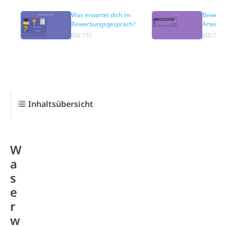
Was erwartet dich im
Bewerb
Bewerbungsgespräch?
Arten
(00:15)
(00:56)
Inhaltsübersicht
W
a
s
e
r
w