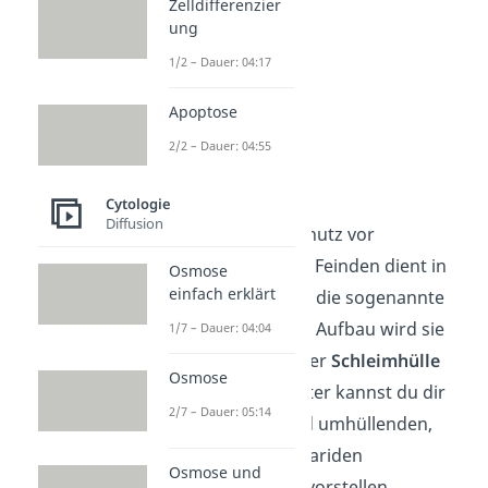
Zelldifferenzier
ung
1/2 – Dauer: 04:17
Apoptose
2/2 – Dauer: 04:55
Kapsel
Cytologie
Diffusion
Als zusätzlicher Schutz vor
Austrocknung und Feinden dient in
Osmose
einfach erklärt
vielen Prokaryoten die sogenannte
Glykokalyx. Je nach Aufbau wird sie
1/7 – Dauer: 04:04
auch als
Kapsel
oder
Schleimhülle
Osmose
bezeichnet. Darunter kannst du dir
2/7 – Dauer: 05:14
einen, die Zellwand umhüllenden,
Film aus Polysacchariden
Osmose und
(Kohlenhydraten) vorstellen.