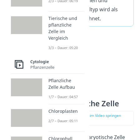
Domänen Bakterien und
2/3 – Dauer: 06:19
Archaeen. Ihr Zelltyp wird als
Protocyte bezeichnet.
Tierische und
pflanzliche
Zelle im
Vergleich
3/3 – Dauer: 05:20
Cytologie
Pflanzenzelle
Pflanzliche
Zelle Aufbau
1/7 – Dauer: 04:57
Prokaryotische Zelle
Chloroplasten
zur Stelle im Video springen
(01:25)
2/7 – Dauer: 05:11
Eine typische Prokaryotische Zelle
Chlorophyll