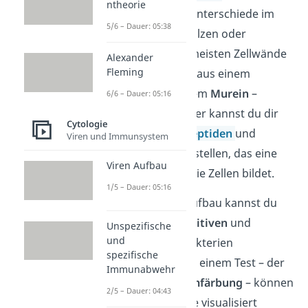
ntheorie
weisen deutliche Unterschiede im
5/6 – Dauer: 05:38
Vergleich zu den Pilzen oder
Pflanzen auf. Die meisten Zellwände
Alexander
Fleming
der Bakterien sind aus einem
Peptidoglykan – dem
Murein
–
6/6 – Dauer: 05:16
aufgebaut. Darunter kannst du dir
Cytologie
ein Polymer aus
Peptiden
und
Viren und Immunsystem
Aminozuckern vorstellen, das eine
Viren Aufbau
Art Netzwerk um die Zellen bildet.
1/5 – Dauer: 05:16
Je nach Zellwandaufbau kannst du
zwischen
grampositiven
und
Unspezifische
und
gramnegativen
Bakterien
spezifische
unterschieden. Mit einem Test – der
Immunabwehr
sogenannten
Gramfärbung
– können
2/5 – Dauer: 04:43
diese Unterschiede visualisiert