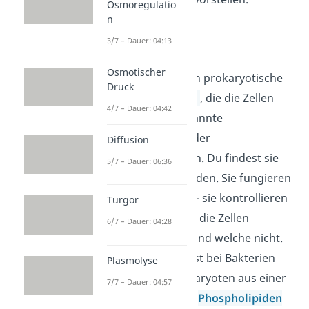
Osmoregulatio
n
3/7 – Dauer: 04:13
Zellmembran
Osmotischer
Außerdem besitzen prokaryotische
Druck
Zellen
Membranen
, die die Zellen
4/7 – Dauer: 04:42
umgeben – sogenannte
Zellmembranen
oder
Diffusion
Plasmamembranen. Du findest sie
5/7 – Dauer: 06:36
unter den Zellwänden. Sie fungieren
als Stoffbarrieren – sie kontrollieren
Turgor
also, welche Stoffe die Zellen
6/7 – Dauer: 04:28
passieren dürfen und welche nicht.
Die Zellmembran ist bei Bakterien
Plasmolyse
analog zu den Eukaryoten aus einer
7/7 – Dauer: 04:57
Doppelschicht aus
Phospholipiden