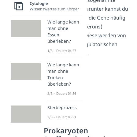
Cytologie
Operon-Modell
.
Darunter kannst du
Wissenswertes zum Körper
dir vorstellen, dass die Gene häufig
Wie lange kann
in Abschnitten (Operons)
man ohne
Essen
strukturiert sind. Diese werden von
überleben?
einer einzelnen regulatorischen
1/3 – Dauer: 04:27
Region kontrolliert.
Wie lange kann
man ohne
Trinken
überleben?
2/3 – Dauer: 01:56
Sterbeprozess
3/3 – Dauer: 05:31
Prokaryoten