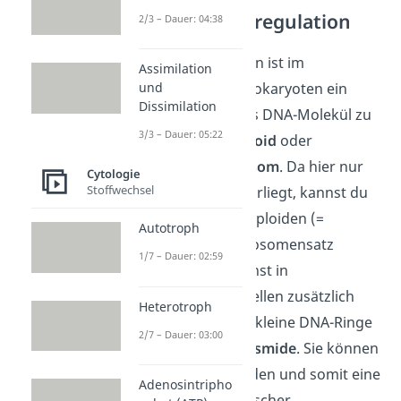
DNA und Genregulation
2/3 – Dauer: 04:38
Statt einem Zellkern ist im
Assimilation
Cytoplasma der Prokaryoten ein
und
Dissimilation
meist ringförmiges DNA-Molekül zu
3/3 – Dauer: 05:22
finden – das
Nucleoid
oder
Bakterienchromosom
. Da hier nur
Cytologie
Stoffwechsel
ein Chromosom vorliegt, kannst du
auch von einem haploiden (=
Autotroph
einfachen) Chromosomensatz
1/7 – Dauer: 02:59
sprechen. Du kannst in
prokaryotischen Zellen zusätzlich
Heterotroph
aber noch weitere kleine DNA-Ringe
2/7 – Dauer: 03:00
vorfinden – die
Plasmide
. Sie können
ausgetauscht werden und somit eine
Adenosintripho
Weitergabe genetischer