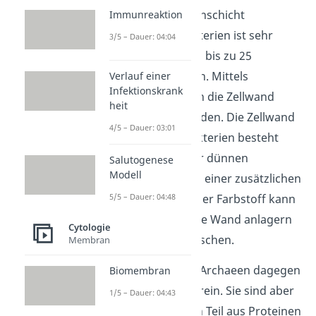
werden. Die Mureinschicht
Immunreaktion
grampositiver Bakterien ist sehr
3/5 – Dauer: 04:04
groß und kann aus bis zu 25
Schichten bestehen. Mittels
Verlauf einer
Infektionskrank
Gramfärbung kann die Zellwand
heit
violett gefärbt werden. Die Zellwand
4/5 – Dauer: 03:01
gramnegativer Bakterien besteht
hingegen aus einer dünnen
Salutogenese
Modell
Mureinschicht und einer zusätzlichen
5/5 – Dauer: 04:48
Außenmembran. Der Farbstoff kann
sich hier nicht in die Wand anlagern
Cytologie
und wird ausgewaschen.
Membran
Die Zellwände der Archaeen dagegen
Biomembran
enthalten
kein
Murein. Sie sind aber
1/5 – Dauer: 04:43
meist zum größten Teil aus Proteinen