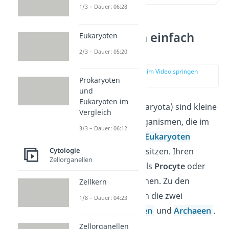
1/3 – Dauer: 06:28
Prokaryoten einfach
Eukaryoten
erklärt
2/3 – Dauer: 05:20
zur Stelle im Video springen
Prokaryoten
(00:10)
und
Eukaryoten im
Prokaryoten (Prokaryota) sind kleine
Vergleich
einzellige Mikroorganismen, die im
3/3 – Dauer: 06:12
Gegensatz zu den
Eukaryoten
keinen
Zellkern
besitzen. Ihren
Cytologie
Zellorganellen
Zelltyp kannst du als
Procyte
oder
Protocyte
bezeichnen. Zu den
Zellkern
Prokaryoten zählen die zwei
1/8 – Dauer: 04:23
Domänen
Bakterien
und
Archaeen
.
Zellorganellen