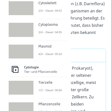
Cytoskelett
Tiere und Menschen (z.B. Darmflora)
sind diese Mikroorganismen an der
2/4 – Dauer: 04:53
Verdauung von Nahrung beteiligt. Es
Cytoplasma
wird übrigens vermutet, dass bisher
nur etwa 1% aller Arten bekannt
3/4 – Dauer: 04:59
sind.
Plasmid
4/4 – Dauer: 05:24
Definition
Cytologie
Prokaryoten (Sg. Prokaryot),
Tier- und Pflanzenzelle
Prokaryonten oder seltener
Prokarya sind einzellige, meist
Tierzelle
wenige Mikrometer große
1/3 – Dauer: 06:04
Lebewesen ohne Zellkern. Zu
ihnen zählen die beiden
Pflanzenzelle