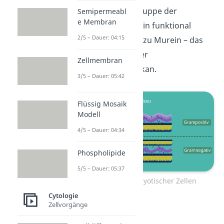
aufgebaut. Eine Gruppe der
Semipermeabl
e Membran
Archaeen enthält ein funktional
2/5 – Dauer: 04:15
ähnliches Polymer zu Murein – das
Pseudomurein
oder
Zellmembran
Pseudopeptidoglykan.
3/5 – Dauer: 05:42
Flüssig Mosaik
Modell
4/5 – Dauer: 04:34
Phospholipide
5/5 – Dauer: 05:37
Zellwand prokaryotischer Zellen
Cytologie
Zellvorgänge