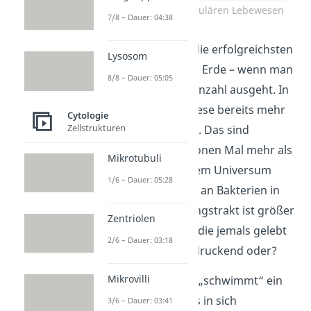
Einteilung der zellulären Lebewesen
7/8 – Dauer: 04:38
Prokaryoten sind die erfolgreichsten
Lysosom
Lebewesen auf der Erde – wenn man
8/8 – Dauer: 05:05
von ihrer Individuenzahl ausgeht. In
den Meeren soll diese bereits mehr
Cytologie
28
Zellstrukturen
als 3·10
betragen. Das sind
ungefähr 100 Millionen Mal mehr als
Mikrotubuli
es Sterne in unserem Universum
1/6 – Dauer: 05:28
gibt. Allein die Zahl an Bakterien in
unserem Verdauungstrakt ist größer
Zentriolen
als alle Menschen, die jemals gelebt
2/6 – Dauer: 03:18
haben. Echt beeindruckend oder?
Mikrovilli
Statt dem Zellkern „schwimmt“ ein
meist ringförmiges in sich
3/6 – Dauer: 03:41