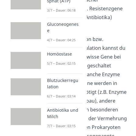
sphat (ATP)
Informationen (z.B. Resistenzgene
3/7 – Dauer: 06:18
gegen bestimmte Antibiotika)
Gluconeogenes
veranlassen.
e
Unter Genregulation bzw.
4/7 – Dauer: 04:25
Transkriptionsregulation kannst du
Homöostase
verstehen, dass gewisse Gene bei
5/7 – Dauer: 02:15
Bedarf an- und ausgeschaltet
werden können. Manche Enzyme
Blutzuckerregu
und Strukturproteine werden in
lation
Zellen ständig benötigt (z.B. Enzyme
6/7 – Dauer: 03:14
für den Glucoseabbau), andere
Proteine sind nur in besonderen
Antibiotika und
Milch
Situationen wie bei der Vermehrung
7/7 – Dauer: 03:15
erforderlich. Bei den Prokaryoten
gibt es hierfür das sogenannte