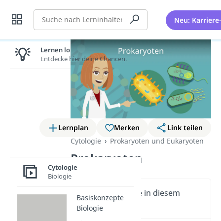
Suche
Neu: Karriere
Lernen lohnt sich!
Entdecke hier deine Chancen.
Lernplan
Merken
Link teilen
Cytologie
Prokaryoten und Eukaryoten
Prokaryoten
Cytologie
Biologie
Wichtige Inhalte in diesem
Basiskonzepte
Video
Biologie