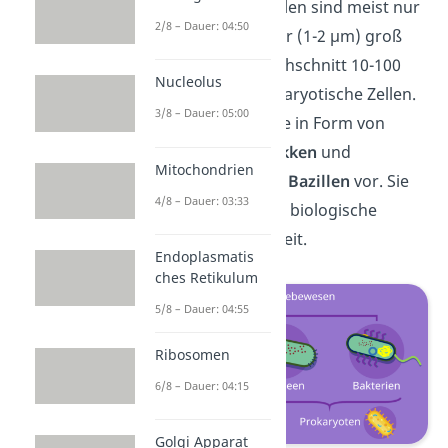
Prokaryotische Zellen sind meist nur
2/8 – Dauer: 04:50
wenige Mikrometer (1-2 µm) groß
und damit im Durchschnitt 10-100
Nucleolus
mal kleiner als eukaryotische Zellen.
3/8 – Dauer: 05:00
Häufig kommen sie in Form von
kugelförmigen
Kokken
und
Mitochondrien
stäbchenförmigen
Bazillen
vor. Sie
4/8 – Dauer: 03:33
besitzen eine hohe biologische
Anpassungsfähigkeit.
Endoplasmatis
ches Retikulum
5/8 – Dauer: 04:55
Ribosomen
6/8 – Dauer: 04:15
Golgi Apparat