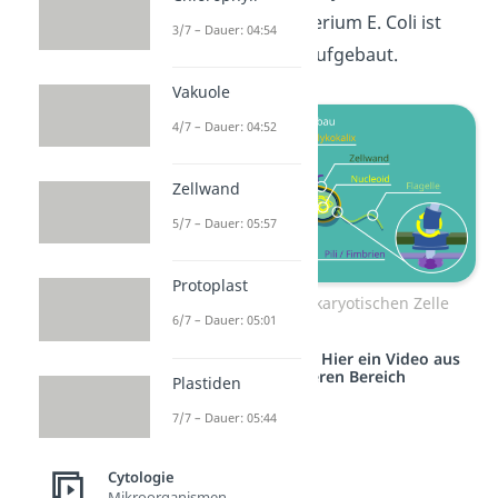
wie das Darmbakterium E. Coli ist
3/7 – Dauer: 04:54
folgendermaßen aufgebaut.
Vakuole
4/7 – Dauer: 04:52
Zellwand
5/7 – Dauer: 05:57
Protoplast
Aufbau einer prokaryotischen Zelle
6/7 – Dauer: 05:01
Studyflix vernetzt: Hier ein Video aus
einem anderen Bereich
Plastiden
7/7 – Dauer: 05:44
Cytologie
Mikroorganismen