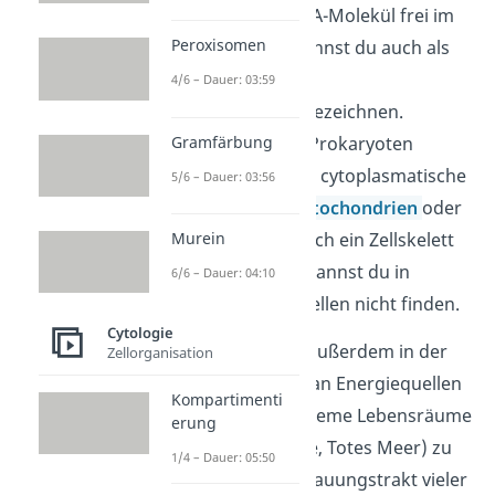
geschlossenes DNA-Molekül frei im
Peroxisomen
Zellplasma. Das kannst du auch als
Nucleoid
4/6 – Dauer: 03:59
(Kernäquivalent) bezeichnen.
Gramfärbung
Außerdem fehlen Prokaryoten
membranumhüllte cytoplasmatische
5/6 – Dauer: 03:56
Organellen wie
Mitochondrien
oder
Murein
Chloroplasten
. Auch ein Zellskelett
oder
Cytoskelett
kannst du in
6/6 – Dauer: 04:10
prokaryotischen Zellen nicht finden.
Cytologie
Prokaryoten sind außerdem in der
Zellorganisation
Lage eine Vielzahl an Energiequellen
Kompartimenti
zu nutzen und extreme Lebensräume
erung
(z.B. Vulkangebiete, Totes Meer) zu
1/4 – Dauer: 05:50
besiedeln. Im Verdauungstrakt vieler