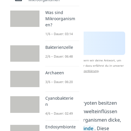
Was sind
Mikroorganism
en?
1/6 – Dauer: 03:14
Bakterienzelle
2/6 – Dauer: 06:48
Nach Beantwortung speichern wir deine Antwort, um
Studyflix zu verbessern. Mehr dazu erfährst du in unserer
Datenschutzerklärung
.
Archaeen
3/6 – Dauer: 06:20
Zellwand
Cyanobakterie
Die meisten Prokaryoten besitzen
n
zum Schutz vor Umwelteinflüssen
4/6 – Dauer: 02:49
oder feindlichen Organismen dicke,
Endosymbionte
relativ steife
Zellwände
. Diese