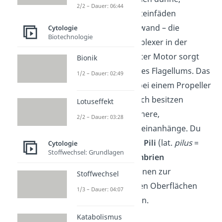
2/2 – Dauer: 06:44
filamentartige Proteinfäden
außerhalb der Zellwand – die
Cytologie
Biotechnologie
Flagellen
. Ein komplexer in der
Zellwand verankerter Motor sorgt
Bionik
für eine Rotation des Flagellums. Das
1/2 – Dauer: 02:49
kannst du dir wie bei einem Propeller
vorstellen. Zusätzlich besitzen
Lotuseffekt
manche Zellen kleinere,
2/2 – Dauer: 03:28
fadenförmige Proteinanhänge. Du
kannst sie auch als
Pili
(lat.
pilus
=
Cytologie
Stoffwechsel: Grundlagen
das Haar) oder
Fimbrien
bezeichnen. Sie dienen zur
Stoffwechsel
Anheftung an festen Oberflächen
1/3 – Dauer: 04:07
oder anderen Zellen.
Katabolismus