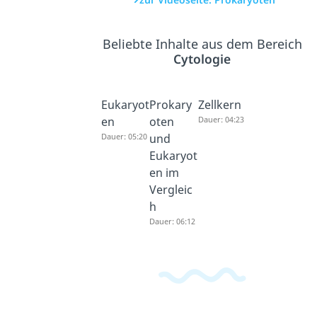
Beliebte Inhalte aus dem Bereich
Cytologie
Eukaryot
Prokary
Zellkern
en
oten
Dauer: 04:23
Dauer: 05:20
und
Eukaryot
en im
Vergleic
h
Dauer: 06:12