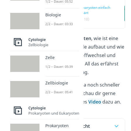
1/2 – Dauer: 05:52
Prokaryoten einfach
erklärt
Biologie
(00:10)
2/2 – Dauer: 03:33
Was sind
Prokaryoten
, wie ist eine
Cytologie
Zellbiologie
prokaryotische Zelle aufbaut und wie
funktioniert ihr Stoffwechsel und
Zelle
ihre Vermehrung? All das erfährst
1/2 – Dauer: 05:39
du in diesem Beitrag.
Zellbiologie
Du willst das Thema noch schneller
2/2 – Dauer: 05:41
verstehen? Dann schau dir gerne
unser anschauliches
Video
dazu an.
Cytologie
Prokaryoten und Eukaryoten
Inhaltsübersicht
Prokaryoten