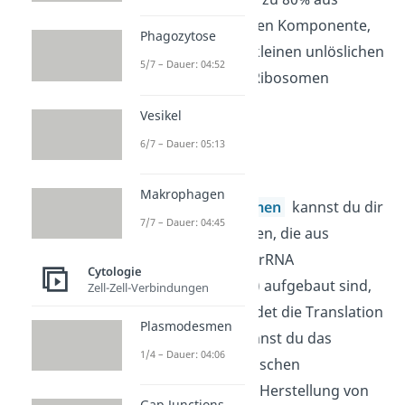
Wasser bestehenden Komponente,
Phagozytose
dem Cytosol, und kleinen unlöslichen
5/7 – Dauer: 04:52
Partikeln wie den Ribosomen
zusammen.
Vesikel
6/7 – Dauer: 05:13
Ribosomen
Makrophagen
Unter den
Ribosomen
kannst du dir
7/7 – Dauer: 04:45
kleine, ovale Teilchen, die aus
Proteinen und der rRNA
Cytologie
(Ribonukleinsäure) aufgebaut sind,
Zell-Zell-Verbindungen
vorstellen. Hier findet die Translation
Plasmodesmen
statt. Darunter kannst du das
1/4 – Dauer: 04:06
Ablesen von genetischen
Informationen zur Herstellung von
Gap Junctions