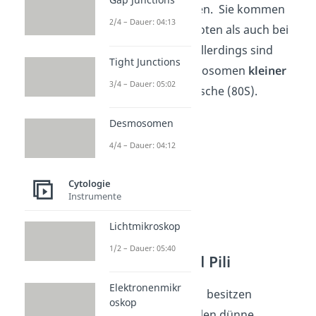
Proteinen verstehen. Sie kommen
2/4 – Dauer: 04:13
sowohl bei Eukaryoten als auch bei
Prokaryoten vor. Allerdings sind
Tight Junctions
prokaryotische Ribosomen
kleiner
3/4 – Dauer: 05:02
(70S) als eukaryotische (80S).
Desmosomen
4/4 – Dauer: 04:12
Cytologie
Instrumente
Lichtmikroskop
1/2 – Dauer: 05:40
Flagellum und Pili
Elektronenmikr
Zur Fortbewegung besitzen
oskop
prokaryotische Zellen dünne,