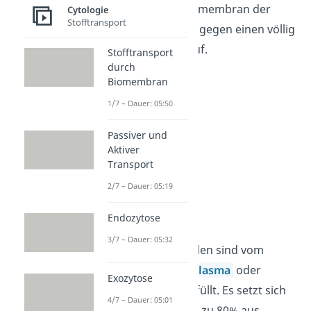
aufgebaut. Die Zellmembran der
Cytologie
Stofftransport
Archaeen weist hingegen einen völlig
anderen Aufbau auf.
Stofftransport
durch
Biomembran
1/7 – Dauer: 05:50
Passiver und
Aktiver
Transport
2/7 – Dauer: 05:19
Zellplasma
Endozytose
3/7 – Dauer: 05:32
Prokaryotische Zellen sind vom
sogenannten
Zellplasma
oder
Exozytose
Cytoplasma ausgefüllt. Es setzt sich
4/7 – Dauer: 05:01
aus einer flüssigen zu 80% aus