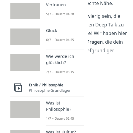
schafft Vertrauen und echte Nähe.
Vertrauen
5/7 – Dauer: 04:28
Manchmal kann es schwierig sein, die
richtigen Fragen für einen Deep Talk zu
Glück
finden. Aber keine Sorge! Wir haben hier
6/7 – Dauer: 04:55
für dich
100 Deep Talk Fragen
, die dein
Gespräch um einiges tiefgründiger
Wie werde ich
machen.
glücklich?
7/7 – Dauer: 03:15
Ethik / Philosophie
Philosophie Grundlagen
Was ist
Philosophie?
1/7 – Dauer: 02:45
Was ist Kultur?