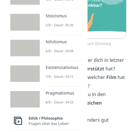
Stoizismus
5/8 – Dauer: 05:30
Nihilismus
Deep Talk Fragen zum Einstieg
6/8 – Dauer: 03:08
Gibt es jemanden, der dich in letzter
Existenzialismus
Zeit besonders
unterstützt
hat?
Welches
Buch
oder welcher
Film
hat
7/8 – Dauer: 03:15
dich zuletzt berührt?
Pragmatismus
Gibt es etwas, das du in den
nächsten Tagen
erreichen
8/8 – Dauer: 04:53
möchtest?
Ethik / Philosophie
Was lässt dich besonders gut
Fragen über das Leben
entspannen
?