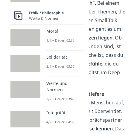
„
tiefgründiges Gespräch
“. Bei einem
Deep Talk sprichst du über Themen, die
Ethik / Philosophie
Werte & Normen
weit über oberflächlichen Small Talk
hinausgehen. Stattdessen geht es um
Moral
Themen, die dir
am Herzen liegen
. Ob
1/7 – Dauer: 02:35
das Sorgen oder Hoffnungen sind, ist
völlig egal. Die Hauptsache ist, dass du
Solidarität
deine
Gedanken und Gefühle
, die du
2/7 – Dauer: 03:57
sonst im Alltag zurückhältst, im Deep
Talk ehrlich teilst.
Werte und
Normen
Dadurch baust du eine
tiefere
3/7 – Dauer: 03:45
Verbindung
zu anderen Menschen auf,
die jede Oberflächlichkeit überwindet.
Integrität
So lernst du deinen Gesprächspartner
4/7 – Dauer: 04:30
auf eine völlig
neue Weise kennen
. Das