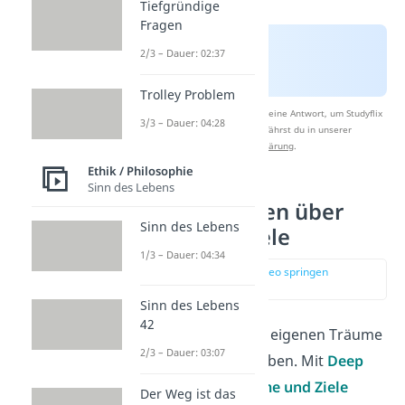
Tiefgründige
Fragen
2/3 – Dauer: 02:37
Trolley Problem
Nach Beantwortung speichern wir deine Antwort, um Studyflix
3/3 – Dauer: 04:28
zu verbessern. Mehr dazu erfährst du in unserer
Datenschutzerklärung
.
Ethik / Philosophie
Sinn des Lebens
Deep Talk Fragen über
Sinn des Lebens
Träume und Ziele
1/3 – Dauer: 04:34
zur Stelle im Video springen
(00:40)
Sinn des Lebens
42
Jeder Mensch hat seine eigenen Träume
2/3 – Dauer: 03:07
und Ziele, die ihn antreiben. Mit
Deep
Talk Fragen über Träume und Ziele
Der Weg ist das