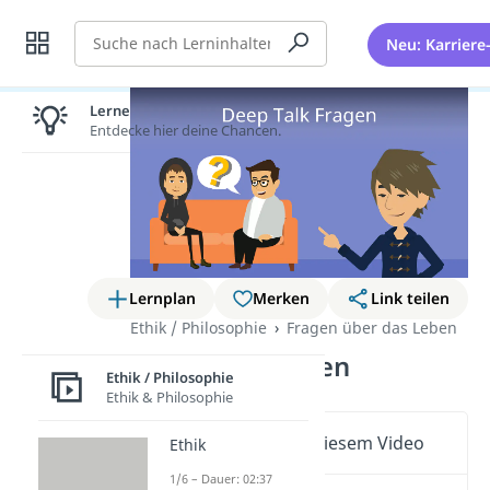
Suche
Neu: Karriere
Lernen lohnt sich!
Entdecke hier deine Chancen.
Lernplan
Merken
Link teilen
Ethik / Philosophie
Fragen über das Leben
Deep Talk Fragen
Ethik / Philosophie
Ethik & Philosophie
Wichtige Inhalte in diesem Video
Ethik
1/6 – Dauer: 02:37