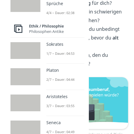
Was bedeutet
Erfolg
für dich?
Sprüche
Was
motiviert
dich in schwierigen
4/4 – Dauer: 02:38
Zeiten weiterzumachen?
Ethik / Philosophie
Was ist ein Ziel, das du unbedingt
Philosophen Antike
erreichen möchtest, bevor du
alt
Sokrates
wirst?
1/7 – Dauer: 04:53
Gibt es einen Traum, den du
aufgeben
musstest?
Platon
2/7 – Dauer: 04:44
Aristoteles
3/7 – Dauer: 03:55
Seneca
4/7 – Dauer: 04:49