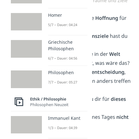
Deep Talk Fragen über Träume und Ziele
Homer
Was ist deine größte
Hoffnung
für
5/7 – Dauer: 04:24
die Zukunft?
Welche deiner
Lebensziele
hast du
Griechische
bereits erreicht?
Philosophen
Wenn du eine Sache in der
Welt
6/7 – Dauer: 04:56
verändern
könntest, was wäre das?
Gibt es eine
Lebensentscheidung
,
Philosophen
die du im Nachhinein anders treffen
7/7 – Dauer: 05:27
würdest?
Welches Ziel hast du dir für
dieses
Ethik / Philosophie
Philosophen Neuzeit
Jahr
gesetzt?
Was möchtest du eines Tages
nicht
Immanuel Kant
erreichen
?
1/3 – Dauer: 04:39