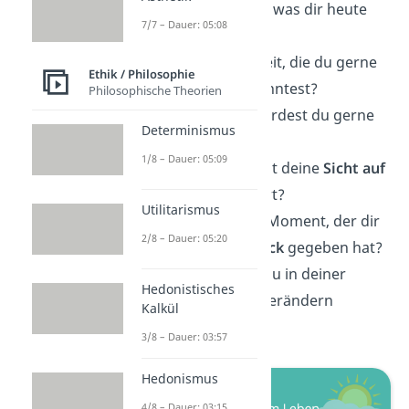
Was war das
Beste
, was dir heute
7/7 – Dauer: 05:08
passiert ist?
Gibt es eine Fähigkeit, die du gerne
Ethik / Philosophie
sofort
meistern
könntest?
Philosophische Theorien
An welchem
Ort
würdest du gerne
Determinismus
wohnen wollen?
1/8 – Dauer: 05:09
Welches Ereignis hat deine
Sicht auf
das Leben
verändert?
Utilitarismus
Was war der letzte Moment, der dir
2/8 – Dauer: 05:20
das
Gefühl von Glück
gegeben hat?
Gibt es etwas, das du in deiner
Hedonistisches
Umgebung
gerne verändern
Kalkül
würdest?
3/8 – Dauer: 03:57
Hedonismus
4/8 – Dauer: 03:15