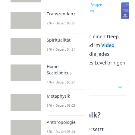
Deep Talk Fragen
zum Einstieg
Transzendenz
(00:14)
2/6 – Dauer: 03:31
Du brauchst
Fragen
, um einen
Deep
Spiritualität
Talk
zu starten? Hier
und im
Video
3/6 – Dauer: 04:51
findest du 100 Fragen, die jedes
Gespräch auf ein tieferes Level bringen.
Homo
Sociologicus
4/6 – Dauer: 05:31
Inhaltsübersicht
Metaphysik
5/6 – Dauer: 03:03
Was ist Deep Talk?
Anthropologie
Deep Talk
bedeutet übersetzt
6/6 – Dauer: 03:44