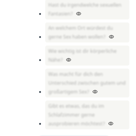
Hast du irgendwelche sexuellen
Fantasien?
An welchem Ort würdest du
gerne Sex haben wollen?
Wie wichtig ist dir körperliche
Nähe?
Was macht für dich den
Unterschied zwischen gutem und
großartigem Sex?
Gibt es etwas, das du im
Schlafzimmer gerne
ausprobieren möchtest?