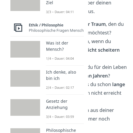
findest du genau das über deinen
Ziel
Gesprächspartner heraus.
3/3 – Dauer: 04:11
Was ist dein
größter Traum
, den du
Ethik / Philosophie
Philosophische Fragen Mensch
noch verwirklichen möchtest?
Was würdest du tun, wenn du
Was ist der
Mensch?
wüsstest, dass du
nicht scheitern
kannst?
1/4 – Dauer: 04:04
Welche Vision hast du für dein Leben
Ich denke, also
in den nächsten
zehn Jahren
?
bin ich
Gibt es ein Ziel, dass du schon
lange
2/4 – Dauer: 02:17
verfolgst
, aber noch nicht erreicht
hast?
Gesetz der
Anziehung
Gibt es einen Traum aus deiner
3/4 – Dauer: 03:59
Kindheit
, den du immer noch
verfolgst?
Philosophische