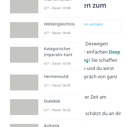
Deep Talk Fragen zum
2/7 – Dauer: 03:08
Einstieg
Höhlengleichnis
zur Stelle im Video springen
(00:14)
3/7 – Dauer: 04:46
Aller Anfang ist schwer. Deswegen
Kategorischer
starte doch mit ein paar einfachen
Deep
Imperativ Kant
Talk Fragen zum Einstieg
! Sie schaffen
4/7 – Dauer: 03:58
die richtige Atmosphäre und du wirst
sehen, wie sich das Gespräch von ganz
Hermeneutik
allein entwickelt.
5/7 – Dauer: 04:42
Was hat dich in letzter Zeit am
Dialektik
meisten
inspiriert
?
6/7 – Dauer: 02:32
Welche
Eigenschaft
schätzt du an dir
selbst am meisten?
Ästhetik