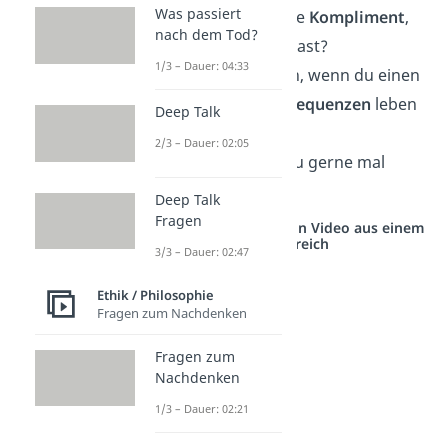
Was passiert
Was ist das schönste
Kompliment
,
nach dem Tod?
das du je erhalten hast?
1/3 – Dauer: 04:33
Was würdest du tun, wenn du einen
Tag lang
ohne Konsequenzen
leben
Deep Talk
könntest?
2/3 – Dauer: 02:05
Mit wem würdest du gerne mal
Körper tauschen
?
Deep Talk
Fragen
Studyflix vernetzt: Hier ein Video aus einem
anderen Bereich
3/3 – Dauer: 02:47
Ethik / Philosophie
Fragen zum Nachdenken
Fragen zum
Nachdenken
1/3 – Dauer: 02:21