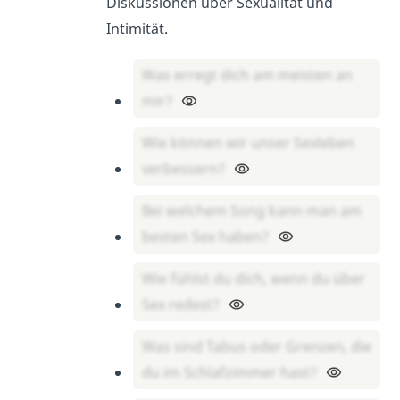
Diskussionen über Sexualität und
Intimität.
Was erregt dich am meisten an
mir?
Wie können wir unser Sexleben
verbessern?
Bei welchem Song kann man am
besten Sex haben?
Wie fühlst du dich, wenn du über
Sex redest?
Was sind Tabus oder Grenzen, die
du im Schlafzimmer hast?