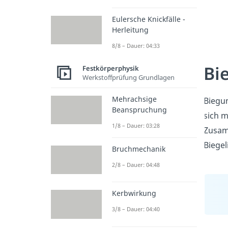
Eulersche Knickfälle -
Herleitung
8/8 – Dauer: 04:33
Bi
Festkörperphysik
Werkstoffprüfung Grundlagen
Mehrachsige
Biegun
Beanspruchung
sich m
1/8 – Dauer: 03:28
Zusam
Biege
Bruchmechanik
2/8 – Dauer: 04:48
Kerbwirkung
3/8 – Dauer: 04:40